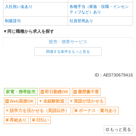
入社祝い金あり
各種手当（家族・役職・インセン
ティブなど）あり
制服貸与
社員登用あり
同じ職種から求人を探す
販売・接客サービス
家電・携帯販売
関連する条件をもっと見る
同じ特徴から求人を探す
未経験歓迎
英語が活かせる
ID：AE0730679416
ボーナス・賞与あり
日払い
車通勤OK
交通費支給
家電・携帯販売
即日勤務OK
履歴書不要
社会保険あり
社員登用あり
Web面接OK
未経験歓迎
英語が活かせる
語学力を活かせる（英語以外）
ボーナス・賞与あり
昇給あり
日払い
もっと見る