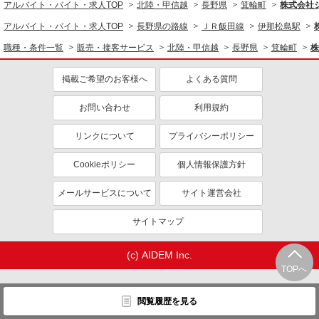
アルバイト・バイト・求人TOP
北陸・甲信越
長野県
箕輪町
株式会社
アルバイト・バイト・求人TOP
長野県の路線
ＪＲ飯田線
伊那松島駅
職種・条件一覧
販売・接客サービス
北陸・甲信越
長野県
箕輪町
株
掲載ご希望のお客様へ
よくある質問
お問い合わせ
利用規約
リンクについて
プライバシーポリシー
Cookieポリシー
個人情報保護方針
メールサービスについて
サイト運営会社
サイトマップ
(c) AIDEM Inc.
TOPへ
閲覧履歴を見る