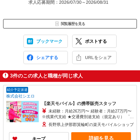
求人応募期間：2026/07/30～2026/08/31
閲覧履歴を見る
ブックマーク
ポストする
シェアする
URLをシェア
3
件のこの求人と職種が同じ求人
紹介予定派遣
株式会社シエロ
【楽天モバイル】の携帯販売スタッフ
未経験：月給26万円〜 経験者：月給27万円〜
※残業代支給 ★交通費別途支給（規定あり） ゜
+゜・。○。・゜+゜・。○。・゜+゜ 入社祝い金10
長野県上伊那郡箕輪町の楽天モバイルショップ
万円支給(規定有) お友達を紹介頂くと, インセンテ
ィブ支給(規定有) ゜・。○。・゜+゜・。○。・゜
詳細を見る
キープ
+゜