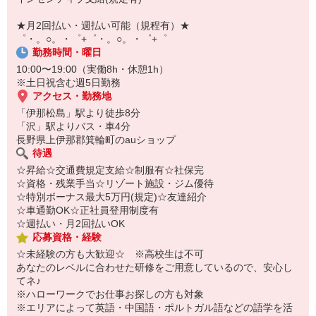
￣￣￣￣￣￣￣￣￣
自宅に居ながらスマホでカンタン面接OK！
★月2回払い・週払い可能（規程有）★
オンライン面談なのでスピード対応。
゜・。○。・゜+゜・。○。・゜+゜
勤務時間・曜日
10:00〜19:00（実働8h・休憩1h）
※土日祝含む週5日勤務
アクセス・勤務地
「伊那松島」駅より徒歩8分
「沢」駅よりバス・車4分
長野県上伊那郡箕輪町のauショップ
待遇
☆昇給☆交通費規定支給☆制服有☆社保完
☆資格・残業手当☆リゾート施設・ジム優待
☆特別ボーナス最大5万円(規定)☆友達紹介
☆車通勤OK☆正社員登用制度有
☆週払い・月2回払いOK
応募資格・経験
☆未経験の方も大歓迎☆ ※高校生は不可
あなたのレベルに合わせた研修をご用意しているので、安心し
てネ♪
※ハローワークでお仕事お探しの方も対象
※エリアによって英語・中国語・ポルトガル語などの語学を活