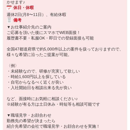
かせます♪
休日・休暇
週休2日(月8〜11日）、有給休暇
備考
▼お仕事紹介先のご案内
ご応募を頂いた後にスマホでWEB面接！
履歴書不要・私服OK・即日での登録面接も可能
全国47都道府県で約5,000件以上の案件を扱っておりますので、
様々な希望に沿ったご提案が可能。
〈例〉
・未経験なので、研修が充実して欲しい
・時給1,600円以上を探している
・自宅からなるべく近くが良い
・入社開始日を相談出来る先が良い
など、面接時にお気軽に相談ください♪
※経験が有る方は土日休み・時短等も相談可能です
▼職場見学・お顔合わせ
勤務先の希望が決まったら
紹介先希望の会社で職場見学・お顔合わせを実施！