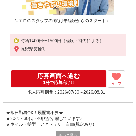
シエロのスタッフの9割は未経験からのスタート♪
時給1400円〜1500円（経験・能力による）
※残業代支給
長野県箕輪町
★交通費別途支給（規定あり）
゜+゜・。○。・゜+゜・。○。・゜+゜
入社祝い金10万円支給(規定有)
応募画面へ進む
お友達を紹介頂くと,
1分で応募完了!!
キープ
インセンティブ支給(規定有)
求人応募期間：2026/07/30～2026/08/31
★月2回払い・週払い可能（規程有）★
゜・。○。・゜+゜・。○。・゜+゜
★即日勤務OK！履歴書不要★
★20代・30代・40代が活躍しています♪
★ネイル・髪型・アクセサリー自由(規定あり)
もっと見る
新しい機種やプラン。