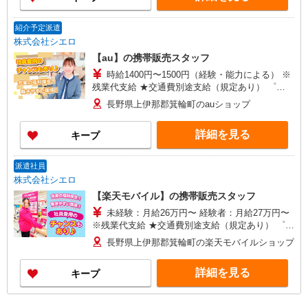
紹介予定派遣
株式会社シエロ
【au】の携帯販売スタッフ
時給1400円〜1500円（経験・能力による） ※
残業代支給 ★交通費別途支給（規定あり） ゜
+゜・。○。・゜+゜・。○。・゜+゜ 入社祝い金10
長野県上伊那郡箕輪町のauショップ
万円支給(規定有) お友達を紹介頂くと, インセンテ
ィブ支給(規定有) ★月2回払い・週払い可能（規程
詳細を見る
キープ
有）★ ゜・。○。・゜+゜・。○。・゜+゜
派遣社員
株式会社シエロ
【楽天モバイル】の携帯販売スタッフ
未経験：月給26万円〜 経験者：月給27万円〜
※残業代支給 ★交通費別途支給（規定あり） ゜
+゜・。○。・゜+゜・。○。・゜+゜ 入社祝い金10
長野県上伊那郡箕輪町の楽天モバイルショップ
万円支給(規定有) お友達を紹介頂くと, インセンテ
ィブ支給(規定有) ゜・。○。・゜+゜・。○。・゜
詳細を見る
キープ
+゜