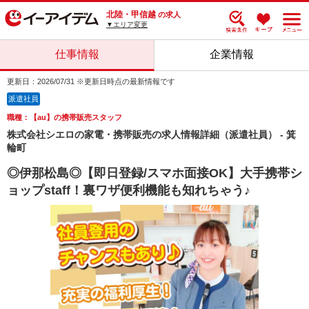
北陸・甲信越
の求人
▼エリア変更
仕事情報
企業情報
更新日：2026/07/31 ※更新日時点の最新情報です
派遣社員
職種：【au】の携帯販売スタッフ
株式会社シエロの家電・携帯販売の求人情報詳細（派遣社員） - 箕
輪町
◎伊那松島◎【即日登録/スマホ面接OK】大手携帯シ
ョップstaff！裏ワザ便利機能も知れちゃう♪