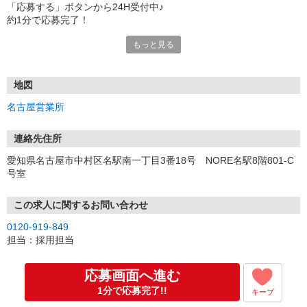
「応募する」ボタンから24H受付中♪
約1分で応募完了！
もっと見る
■電話応募の場合
電話応募も歓迎！（受付:10:00〜20:00）
土日祝も受付中♪
地図
【選考フロー】
名古屋営業所
①応募から3営業日を目安に、メールorお電話でご連絡します。
②面接日時を決定！「0120」から始まる電話番号からご連絡します
★スマホでWEB面接（LINEなど）・出張面接・事務所面接と選べま
連絡先住所
す
愛知県名古屋市中村区名駅南一丁目3番18号 NORE名駅8階801-C
③面接実施（履歴書不要）
号室
④勤務開始（スタート日は応相談）
※ご希望があれば、職場見学の調整もOKです！
この求人に関するお問い合わせ
お気軽にご応募ください♪
0120-919-849
担当：採用担当
応募画面へ進む
1分で応募完了!!
キープ