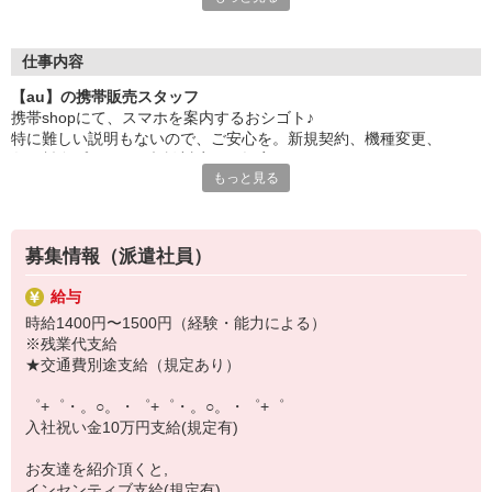
日々変わる専門知識を覚えるのはやっぱり大変。
でも心配ご無用！
仕事内容
シエロのご紹介するお店は、チームワークが良く
【au】の携帯販売スタッフ
お互いに教え合ったり、フォローしあったりする
携帯shopにて、スマホを案内するおシゴト♪
和気あいあいとした人間関係がある店舗ばかり！
特に難しい説明もないので、ご安心を。新規契約、機種変更、
皆で一緒にステップアップしましょう♪
各種料金プランのご相談対応・ご提案などをお願いします。
もっと見る
【選べるお仕事いろいろ】
初めての方でも安心♪
￣￣￣￣￣￣￣￣￣￣￣
あなた専属のコーディネーターが親切・丁寧にフォローするので、
▼オフィスワーク
満足度◎
事務、経理、データ入力、コールセンター、受付
募集情報（派遣社員）
▼工場・製造・軽作業系
■携帯やインターネット販売業務
機械/食品製造・梱包・仕分け・加工・組立・検査
給与
docomo(ドコモ)/au(エーユー)・KDDI/softbank(ソフトバンク)など
▼美容系
時給1400円〜1500円（経験・能力による）
の大手キャリアから
眉毛サロンのアイブロウ・ネイリスト・エステ
※残業代支給
ワイモバイル(Y!mobille)、楽天モバイル、UQなど格安スマホまで幅
▼営業・販売
★交通費別途支給（規定あり）
広く紹介可能♪
法人営業・アパレル販売・個別指導塾・人材紹介
人気のApple（アップル）店舗もございます！
▼人気案件も多数♪
゜+゜・。○。・゜+゜・。○。・゜+゜
短期・期間限定・オープニング・官公庁案件
入社祝い金10万円支給(規定有)
上場/優良/大手企業など
お友達を紹介頂くと,
【スマホ面接実施中】
インセンティブ支給(規定有)