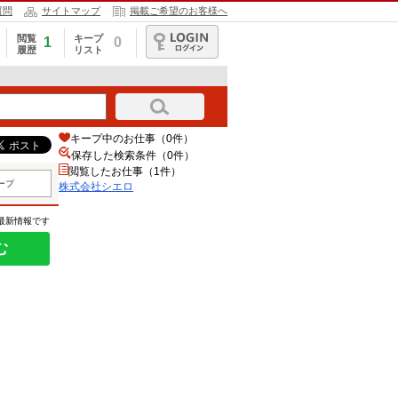
質問
サイトマップ
掲載ご希望のお客様へ
閲覧
キープ
1
0
履歴
リスト
ログイン
キープ中のお仕事（0件）
保存した検索条件（
0
件）
閲覧したお仕事（1件）
ープ
株式会社シエロ
の最新情報です
む