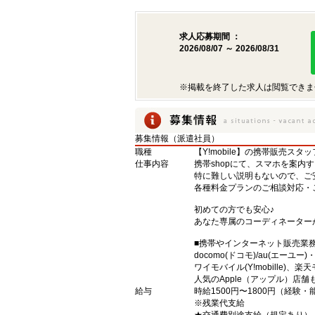
求人応募期間 ：
2026/08/07 ～ 2026/08/31
※掲載を終了した求人は閲覧できま
募集情報（派遣社員）
職種
【Y!mobile】の携帯販売スタッ
仕事内容
携帯shopにて、スマホを案内
特に難しい説明もないので、ご
各種料金プランのご相談対応・
初めての方でも安心♪
あなた専属のコーディネーター
■携帯やインターネット販売業
docomo(ドコモ)/au(エーユー
ワイモバイル(Y!mobille)
人気のApple（アップル）店
給与
時給1500円〜1800円（経験
※残業代支給