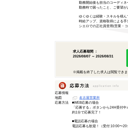
勤務開始後も担当のコーディネ
勤務時で困ったこと、ご要望が
ゆくゆくは経験・スキルを積ん
時給アップ、資格取得による手
シエロでの正社員登用(営業・コ
求人応募期間 ：
2026/08/07 ～ 2026/08/31
※掲載を終了した求人は閲覧できま
応募情報
地図
名古屋営業所
応募方法
■WEB応募の場合
「応募する」ボタンから24H受付中
約1分で応募完了！
■電話応募の場合
電話応募も歓迎！（受付:10:00〜20: