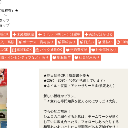
)
（規程有）★
・゜+゜
スタッフ
ショップ
面接OK
未経験歓迎
ミドル（40代～）活躍中
英語が活かせる
収入・高額
ボーナス・賞与あり
昇給あり
日払い
週払い
10
スOK
車通勤OK
バイク通勤OK
交通費支給
社会保険あり
役職・インセンティブなど）あり
制服貸与
社員登用あり
★即日勤務OK！履歴書不要★
★20代・30代・40代が活躍しています♪
★ネイル・髪型・アクセサリー自由(規定あり)
新しい機種やプラン。
日々変わる専門知識を覚えるのはやっぱり大変。
でも心配ご無用！
シエロのご紹介するお店は、チームワークが良く
お互いに教え合ったり、フォローしあったりする
和気あいあいとした人間関係がある店舗ばかり！