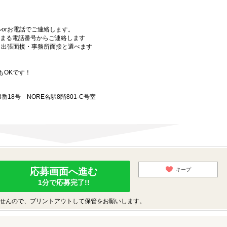
orお電話でご連絡します。
始まる電話番号からご連絡します
）・出張面接・事務所面接と選べます
もOKです！
18号 NORE名駅8階801-C号室
応募画面へ進む
キープ
1分で応募完了!!
せんので、プリントアウトして保管をお願いします。