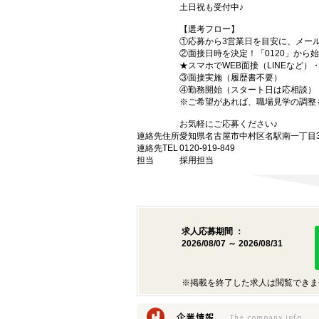
土日祝も受付中♪
【選考フロー】
①応募から3営業日を目安に、メール
②面接日時を決定！「0120」から
★スマホでWEB面接（LINEなど
③面接実施（履歴書不要）
④勤務開始（スタート日は応相談）
※ご希望があれば、職場見学の調整
お気軽にご応募ください♪
連絡先住所
愛知県名古屋市中村区名駅南一丁目3番
連絡先TEL
0120-919-849
担当
採用担当
求人応募期間 ：
2026/08/07 ～ 2026/08/31
※掲載を終了した求人は閲覧できま