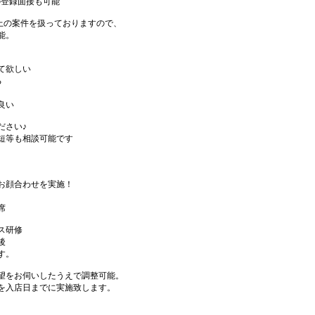
の登録面接も可能
件以上の案件を扱っておりますので、
能。
て欲しい
る
良い
ださい♪
短等も相談可能です
お顔合わせを実施！
席
ス研修
後
す。
望をお伺いしたうえで調整可能。
を入店日までに実施致します。