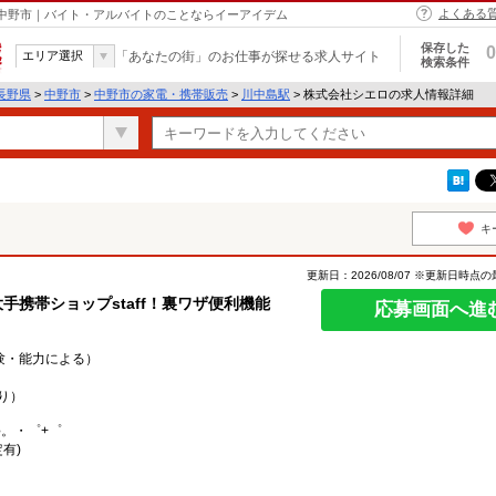
よくある
 中野市｜バイト・アルバイトのことならイーアイデム
保存した
0
エリア選択
「あなたの街」のお仕事が探せる求人サイト
検索条件
長野県
>
中野市
>
中野市の家電・携帯販売
>
川中島駅
> 株式会社シエロの求人情報詳細
キ
更新日：2026/08/07 ※更新日時点
手携帯ショップstaff！裏ワザ便利機能
応募画面へ進
経験・能力による）
り）
○。・゜+゜
有)