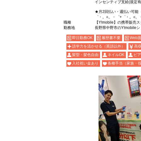
インセンティブ支給(規定有
★月2回払い・週払い可能
゜・。○。・゜+゜・。○。
職種
【Y!mobile】の携帯販売
勤務地
長野県中野市のY!mobile
即日勤務OK
履歴書不要
Web
語学力を活かせる（英語以外）
高
髪型・髪色自由
ネイルOK
ピア
入社祝い金あり
各種手当（家族・