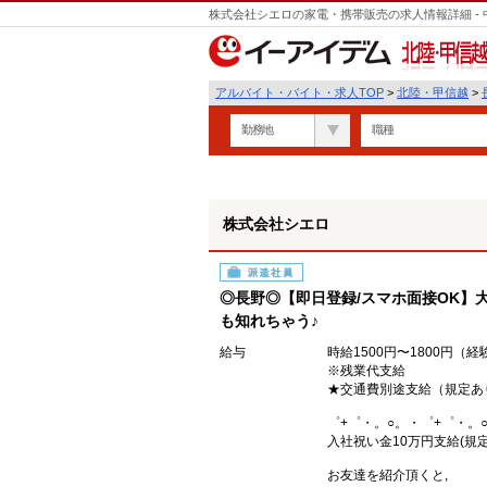
株式会社シエロの家電・携帯販売の求人情報詳細 -
北陸・甲信越
アルバイト・バイト・求人TOP
>
北陸・甲信越
>
勤務地
職種
株式会社シエロ
派遣社員
◎長野◎【即日登録/スマホ面接OK】大
も知れちゃう♪
給与
時給1500円〜1800円（
※残業代支給
★交通費別途支給（規定あ
゜+゜・。○。・゜+゜・。
入社祝い金10万円支給(規定
お友達を紹介頂くと,