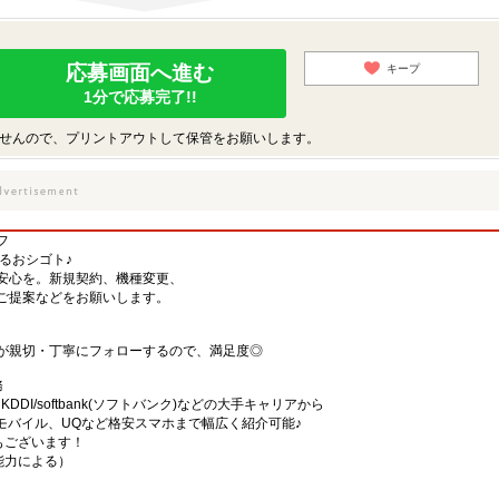
応募画面へ進む
キープ
1分で応募完了!!
せんので、プリントアウトして保管をお願いします。
フ
するおシゴト♪
安心を。新規契約、機種変更、
ご提案などをお願いします。
が親切・丁寧にフォローするので、満足度◎
務
)・KDDI/softbank(ソフトバンク)などの大手キャリアから
、楽天モバイル、UQなど格安スマホまで幅広く紹介可能♪
舗もございます！
・能力による）