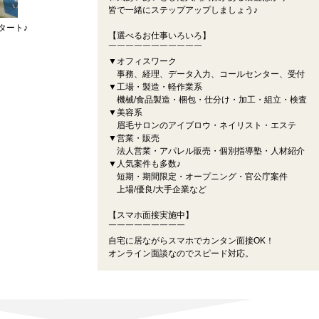
皆で一緒にステップアップしましょう♪
タート♪
【選べるお仕事いろいろ】
￣￣￣￣￣￣￣￣￣￣￣
▼オフィスワーク
事務、経理、データ入力、コールセンター、受付
▼工場・製造・軽作業系
機械/食品製造・梱包・仕分け・加工・組立・検査
▼美容系
眉毛サロンのアイブロウ・ネイリスト・エステ
▼営業・販売
法人営業・アパレル販売・個別指導塾・人材紹介
▼人気案件も多数♪
短期・期間限定・オープニング・官公庁案件
上場/優良/大手企業など
【スマホ面接実施中】
￣￣￣￣￣￣￣￣￣
自宅に居ながらスマホでカンタン面接OK！
オンライン面談なのでスピード対応。