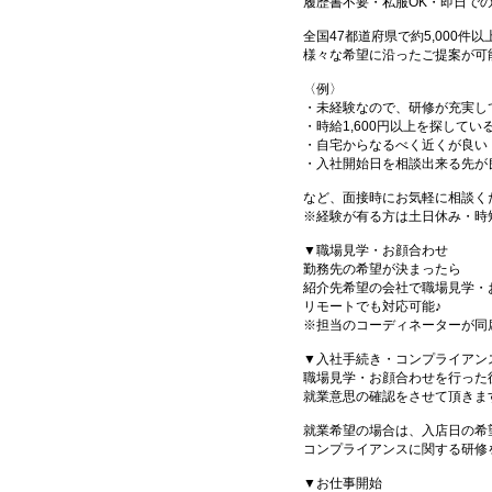
履歴書不要・私服OK・即日で
全国47都道府県で約5,000
様々な希望に沿ったご提案が可
〈例〉
・未経験なので、研修が充実し
・時給1,600円以上を探してい
・自宅からなるべく近くが良い
・入社開始日を相談出来る先が
など、面接時にお気軽に相談く
※経験が有る方は土日休み・時
▼職場見学・お顔合わせ
勤務先の希望が決まったら
紹介先希望の会社で職場見学・
リモートでも対応可能♪
※担当のコーディネーターが同
▼入社手続き・コンプライアン
職場見学・お顔合わせを行った
就業意思の確認をさせて頂きま
就業希望の場合は、入店日の希
コンプライアンスに関する研修
▼お仕事開始