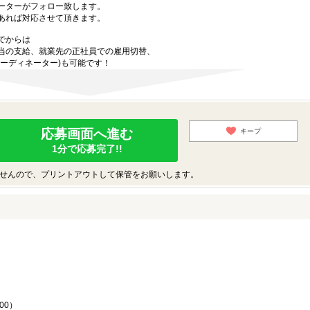
ーターがフォロー致します。
あれば対応させて頂きます。
でからは
当の支給、就業先の正社員での雇用切替、
ーディネーター)も可能です！
応募画面へ進む
キープ
1分で応募完了!!
せんので、プリントアウトして保管をお願いします。
♪
00）