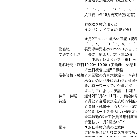
★交通費別途支給（規定あり）
゜+゜・。○。・゜+゜・。○。・
入社祝い金10万円支給(規定有)
お友達を紹介頂くと,
インセンティブ支給(規定有)
★月2回払い・週払い可能（規
゜・。○。・゜+゜・。○。・゜
勤務地
長野県中野市のY!mobileショッ
交通アクセス
「長野」駅よりバス・車15分
「川中島」駅よりバス・車15分
勤務時間・曜日
10:00〜19:00（実働8h・休憩1
※土日祝含む週5日勤務
応募資格・経験
☆未経験の方も大歓迎☆ ※高
あなたのレベルに合わせた研修
※ハローワークでお仕事お探し
※エリアによって英語・中国語
休日・休暇
週休2日(月8〜11日）、有給休
待遇
☆昇給☆交通費規定支給☆制服
☆資格・残業手当☆リゾート施
☆特別ボーナス最大5万円(規定
☆車通勤OK☆正社員登用制度
☆週払い・月2回払いOK
備考
▼お仕事紹介先のご案内
ご応募を頂いた後にスマホでW