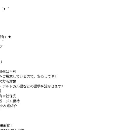
゜+゜
程有）★
+゜
プ
h）
校生は不可
をご用意しているので、安心してネ♪
の方も対象
・ポルトガル語などの語学を活かせます♪
暇
有☆社保完
設・ジム優待
)☆友達紹介
有
EB面接！