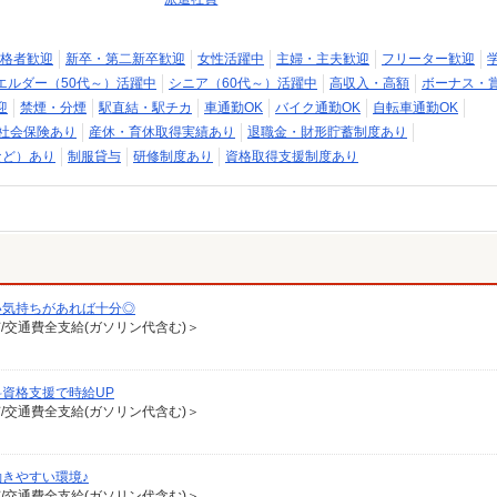
格者歓迎
新卒・第二新卒歓迎
女性活躍中
主婦・主夫歓迎
フリーター歓迎
エルダー（50代～）活躍中
シニア（60代～）活躍中
高収入・高額
ボーナス・
迎
禁煙・分煙
駅直結・駅チカ
車通勤OK
バイク通勤OK
自転車通勤OK
社会保険あり
産休・育休取得実績あり
退職金・財形貯蓄制度あり
など）あり
制服貸与
研修制度あり
資格取得支援制度あり
い気持ちがあれば十分◎
有/交通費全支給(ガソリン代含む)＞
資格支援で時給UP
有/交通費全支給(ガソリン代含む)＞
きやすい環境♪
有/交通費全支給(ガソリン代含む)＞