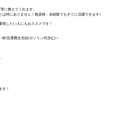
丁寧に教えてくれます。
とは特にありません！無資格・未経験でもすぐに活躍できます♪
重視したい人にもおススメです！
払い有/交通費全支給(ガソリン代含む)＞
≫
ます！