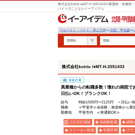
株式会社kotrio /●MT-H-2051433の看護師
バイトのことならイーアイデム
北陸・甲信越
アルバイト・バイト・求人TOP
>
北陸・甲信越
>
勤務地
職種
株式会社kotrio /●MT-H-2051433
派遣社員
異業種からの転職多数！憧れの病院で
日払いOK！ブランクOK！
給与
時給1500円〜2125円 ＜日払い
職種
≪甲斐市≫未経験・無資格から看護
勤務地
甲斐市内 ≪車通勤OK≫
入社日応相談
未経験歓迎
経験
フリーター歓迎
学歴不問
ブラ