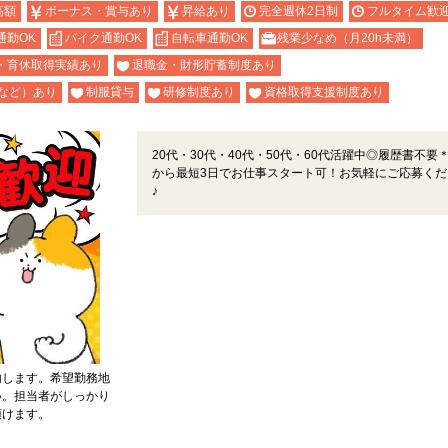
高額
ボーナス・賞与あり
昇給あり
完全週休2日制
フルタイム歓
通勤OK
バイク通勤OK
自転車通勤OK
残業少なめ（月20h未満）
・育休取得実績あり
退職金・財形貯蓄制度あり
など）あり
制服貸与
研修制度あり
資格取得支援制度あり
20代・30代・40代・50代・60代活躍中◎履歴書不要
から最短3日でお仕事スタート可！お気軽にご応募くだ
♪
内します。希望勤務地
い。担当者がしっかり
頂けます。