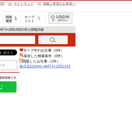
質問
サイトマップ
掲載ご希望のお客様へ
閲覧
キープ
1
0
履歴
リスト
ログイン
/●MT-H-2051433の求人情報詳細
キープ中のお仕事（0件）
保存した検索条件（
0
件）
閲覧したお仕事（1件）
ープ
株式会社kotrio /●MT-H-2051433
の最新情報です
む