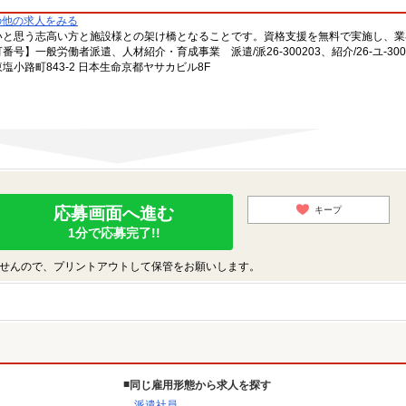
の他の求人をみる
いと思う志高い方と施設様との架け橋となることです。資格支援を無料で実施し、業
一般労働者派遣、人材紹介・育成事業 派遣/派26-300203、紹介/26-ユ-300
小路町843-2 日本生命京都ヤサカビル8F
応募画面へ進む
キープ
1分で応募完了!!
せんので、プリントアウトして保管をお願いします。
同じ雇用形態から求人を探す
派遣社員