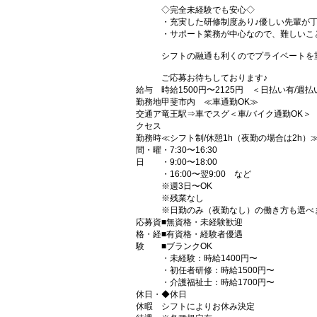
◇完全未経験でも安心◇
・充実した研修制度あり♪優しい先輩が
・サポート業務が中心なので、難しいこ
シフトの融通も利くのでプライベートを
ご応募お待ちしております♪
給与
時給1500円〜2125円 ＜日払い有/週
勤務地
甲斐市内 ≪車通勤OK≫
交通ア
竜王駅⇒車でスグ＜車/バイク通勤OK＞
クセス
勤務時
≪シフト制/休憩1h（夜勤の場合は2h）
間・曜
・7:30〜16:30
日
・9:00〜18:00
・16:00〜翌9:00 など
※週3日〜OK
※残業なし
※日勤のみ（夜勤なし）の働き方も選べ
応募資
■無資格・未経験歓迎
格・経
■有資格・経験者優遇
験
■ブランクOK
・未経験：時給1400円〜
・初任者研修：時給1500円〜
・介護福祉士：時給1700円〜
休日・
◆休日
休暇
シフトによりお休み決定