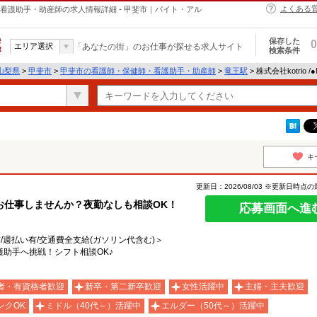
よくある
・保健師・看護助手・助産師の求人情報詳細 - 甲斐市｜バイト・アル
保存した
0
エリア選択
「あなたの街」のお仕事が探せる求人サイト
検索条件
山梨県
>
甲斐市
>
甲斐市の看護師・保健師・看護助手・助産師
>
竜王駅
> 株式会社kotrio 
キ
更新日：2026/08/03 ※更新日時点
お仕事しませんか？夜勤なしも相談OK！
応募画面へ進
有/週払い有/交通費全支給(ガソリン代含む)＞
助手へ挑戦！シフト相談OK♪
者・有資格者歓迎
新卒・第二新卒歓迎
女性活躍中
主婦・主夫歓迎
ンクOK
ミドル（40代～）活躍中
エルダー（50代～）活躍中