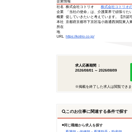
企業情報
社名
株式会社コトリオ
株式会社コトリオ
企業
「当社の使命」は、介護業界で頑張りた
概要
促していきたいと考えています。【許認可番号】
本社
京都府京都市下京区塩小路通西洞院東入東塩
所在
地
URL
https://kotrio.co.jp/
求人応募期間 ：
2026/08/01 ～ 2026/08/09
※掲載を終了した求人は閲覧できま
このお仕事に関連する条件で探す
同じ職種から求人を探す
看護師・保健師・看護助手・助産師