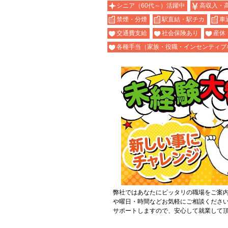
シニア（60代～）活躍中
高収入・
禁煙・分煙
駅直結・駅チカ
車
交通費支給
社会保険あり
産休
各種手当（家族・役職・インセンティブ
弊社ではあなたにピッタリの職場をご案
や曜日・時間などお気軽にご相談くださ
サポートしますので、安心して就業して