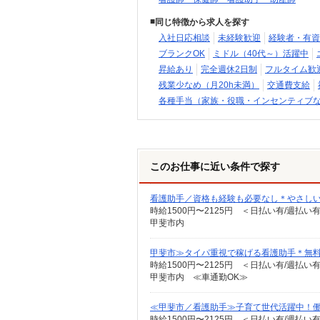
同じ特徴から求人を探す
入社日応相談
未経験歓迎
経験者・有資
ブランクOK
ミドル（40代～）活躍中
昇給あり
完全週休2日制
フルタイム歓
残業少なめ（月20h未満）
交通費支給
各種手当（家族・役職・インセンティブ
このお仕事に近い条件で探す
看護助手／資格も経験も必要なし＊やさし
時給1500円〜2125円 ＜日払い有/週払い
甲斐市内
甲斐市≫タイパ重視で稼げる看護助手＊無料
時給1500円〜2125円 ＜日払い有/週払い
甲斐市内 ≪車通勤OK≫
≪甲斐市／看護助手≫子育て世代活躍中！働
時給1500円〜2125円 ＜日払い有/週払い