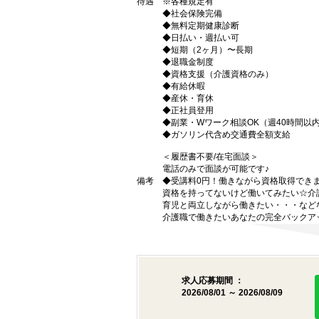
待遇
※各種規定有
◆社会保険完備
◆無料定期健康診断
◆日払い・週払い可
◆短期（2ヶ月）〜長期
◆退職金制度
◆資格支援（介護資格のみ）
◆有給休暇
◆産休・育休
◆正社員登用
◆副業・Wワーク相談OK（週40時間以
◆ガソリン代含め交通費全額支給
＜履歴書不要/在宅面談＞
電話のみで面談が可能です♪
備考
◆受講料0円！働きながら資格取得でき
資格を持ってないけど働いてみたい☆介
育児と両立しながら働きたい・・・など
介護職で働きたいあなたの完全バックア
求人応募期間 ：
2026/08/01 ～ 2026/08/09