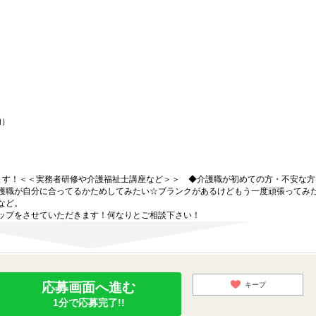
内）
ます！＜＜実務者研修や介護福祉士講座など＞＞ ◆介護職が初めての方・不安な方
護職が自分に合ってるかためしてみたい☆ブランクがあるけどもう一度頑張ってみ
など。
ップをさせていただきます！何なりとご相談下さい！
応募画面へ進む
キープ
1分で応募完了!!