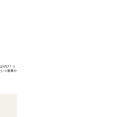
はぜひ！☆
たい☆家事や