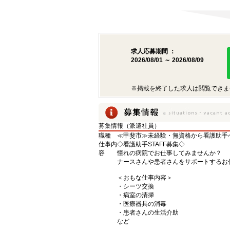
求人応募期間 ：
2026/08/01 ～ 2026/08/09
※掲載を終了した求人は閲覧できま
募集情報（派遣社員）
職種
≪甲斐市≫未経験・無資格から看護助手へ
仕事内
◇看護助手STAFF募集◇
容
憧れの病院でお仕事してみませんか？
ナースさんや患者さんをサポートするお
＜おもな仕事内容＞
・シーツ交換
・病室の清掃
・医療器具の消毒
・患者さんの生活介助
など