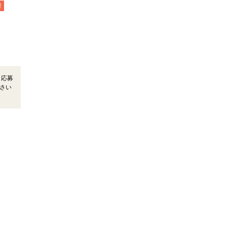
迎
＊応募
さい