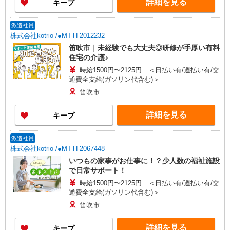
詳細を見る
キープ
派遣社員
株式会社kotrio /●MT-H-2012232
笛吹市｜未経験でも大丈夫◎研修が手厚い有料
住宅の介護♪
時給1500円〜2125円 ＜日払い有/週払い有/交
通費全支給(ガソリン代含む)＞
笛吹市
詳細を見る
キープ
派遣社員
株式会社kotrio /●MT-H-2067448
いつもの家事がお仕事に！？少人数の福祉施設
で日常サポート！
時給1500円〜2125円 ＜日払い有/週払い有/交
通費全支給(ガソリン代含む)＞
笛吹市
詳細を見る
キープ