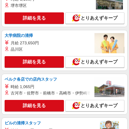
派遣社員
堺市堺区
株式会社kotrio /●MT-H-2094051
＜面接なし＞デイサービスでリハビリ補助・送
詳細を見る
とりあえずキープ
迎など＊笛吹市
時給1500円〜2125円 ＜日払い有/週払い有/交
大学病院の清掃
通費全支給(ガソリン代含む)＞
笛吹市
月給 273,650円
品川区
詳細を見る
キープ
詳細を見る
とりあえずキープ
派遣社員
株式会社kotrio /●MT-H-1733253
ベルク各店での店内スタッフ
＜笛吹市＞障がい者デイサービスSTAFF＊40
代・50代も活躍中
時給 1,065円
古河市・佐野市・前橋市・高崎市・伊勢崎市・太田市・館林市・
時給1500円〜2125円 ＜日払い有/週払い有/交
通費全支給(ガソリン代含む)＞
詳細を見る
とりあえずキープ
笛吹市
詳細を見る
キープ
ビルの清掃スタッフ