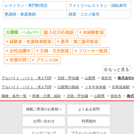
レストラン・専門料理店
ファミリーレストラン・回転寿司
塾講師・家庭教師
雑貨・コスメ販売
介護職・ヘルパー
入社日応相談
未経験歓迎
経験者・有資格者歓迎
新卒・第二新卒歓迎
女性活躍中
主婦・主夫歓迎
フリーター歓迎
学歴不問
ブランクOK
もっと見る
アルバイト・バイト・求人TOP
北陸・甲信越
山梨県
笛吹市
株式会社ko
アルバイト・バイト・求人TOP
山梨県の路線
ＪＲ中央本線
石和温泉駅
職種・条件一覧
医療・介護・福祉
北陸・甲信越
山梨県
笛吹市
株式
掲載ご希望のお客様へ
よくある質問
お問い合わせ
利用規約
リンクについて
プライバシーポリシー