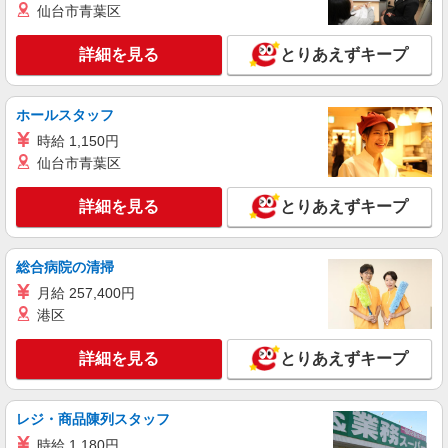
仙台市青葉区
派遣社員
株式会社kotrio /●MT-H-2093967
詳細を見る
とりあえずキープ
＼健康的に働こう／利用者さんと一緒に体操や
リハビリサポート等
時給1500円〜2125円 ＜日払い有/週払い有/交
ホールスタッフ
通費全支給(ガソリン代含む)＞
時給 1,150円
笛吹市
仙台市青葉区
詳細を見る
キープ
詳細を見る
とりあえずキープ
派遣社員
株式会社kotrio /●MT-H-2068858
総合病院の清掃
笛吹市の小さいデイサービス★残業なし♪日勤
月給 257,400円
のみ◎夜はおうち時間
港区
時給1500円〜2125円 ＜日払い有/週払い有/交
通費全支給(ガソリン代含む)＞
詳細を見る
とりあえずキープ
笛吹市
レジ・商品陳列スタッフ
詳細を見る
キープ
時給 1,180円