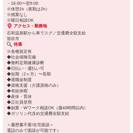
・16:00〜翌9:00
※休憩1h（夜勤は2h）
※残業なし
※曜日相談OK
アクセス・勤務地
石和温泉駅から車でスグ／交通費全額支給
笛吹市
待遇
※各種規定有
◆社会保険完備
◆無料定期健康診断
◆日払い・週払い可
◆短期（2ヶ月）〜長期
◆退職金制度
◆資格支援（介護資格のみ）
◆有給休暇
◆産休・育休
◆正社員登用
◆副業・Wワーク相談OK（週40時間以内）
◆ガソリン代含め交通費全額支給
＜履歴書不要/在宅面談＞
電話のみで面談が可能です♪