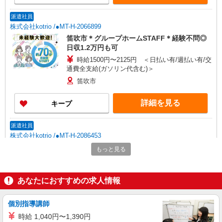
派遣社員
株式会社kotrio /●MT-H-2066899
笛吹市＊グループホームSTAFF＊経験不問◎
日収1.2万円も可
時給1500円〜2125円 ＜日払い有/週払い有/交
通費全支給(ガソリン代含む)＞
笛吹市
詳細を見る
キープ
派遣社員
株式会社kotrio /●MT-H-2086453
＜笛吹市＞小さなデイサービスSTAFF募集≪
もっと見る
週3勤務≫≪夕方退社≫
時給1500円〜2125円 ＜日払い有/週払い有/交
通費全支給(ガソリン代含む)＞
あなたにおすすめの求人情報
笛吹市
個別指導講師
詳細を見る
キープ
時給 1,040円〜1,390円