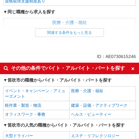
資格取得支援制度あり
同じ職種から求人を探す
医療・介護・福祉
介護職・ヘルパー
関連する条件をもっと見る
同じ特徴から求人を探す
未経験歓迎
ミドル（40代～）活躍中
ID：AE0730615246
ボーナス・賞与あり
車通勤OK
その他の条件でバイト・アルバイト・パートを探す
交通費支給
社会保険あり
笛吹市の職種からバイト・アルバイト・パートを探す
産休・育休取得実績あり
イベント・キャンペーン・アミュ
医療・介護・福祉
ーズメント
軽作業・製造・物流
建築・設備・アクティブワーク
オフィスワーク・事務
ヘルス・ビューティー
笛吹市の人気の職種からバイト・アルバイト・パートを探す
大型ドライバー
エステ・リフレクソロジー