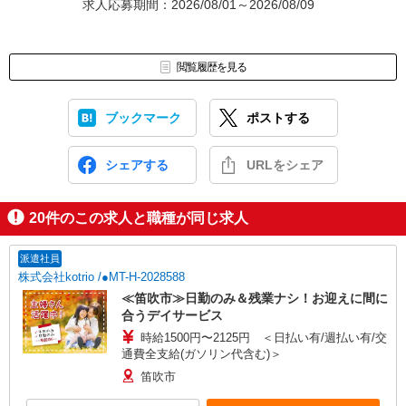
求人応募期間：2026/08/01～2026/08/09
閲覧履歴を見る
ブックマーク
ポストする
シェアする
URLをシェア
20
件のこの求人と職種が同じ求人
派遣社員
株式会社kotrio /●MT-H-2028588
≪笛吹市≫日勤のみ＆残業ナシ！お迎えに間に
合うデイサービス
時給1500円〜2125円 ＜日払い有/週払い有/交
通費全支給(ガソリン代含む)＞
笛吹市