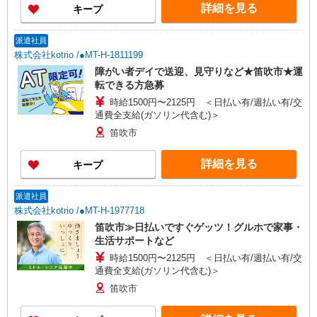
詳細を見る
キープ
派遣社員
株式会社kotrio /●MT-H-1811199
障がい者デイで送迎、見守りなど★笛吹市★運
転できる方急募
時給1500円〜2125円 ＜日払い有/週払い有/交
通費全支給(ガソリン代含む)＞
笛吹市
詳細を見る
キープ
派遣社員
株式会社kotrio /●MT-H-1977718
笛吹市≫日払いですぐゲッツ！グルホで家事・
生活サポートなど
時給1500円〜2125円 ＜日払い有/週払い有/交
通費全支給(ガソリン代含む)＞
笛吹市