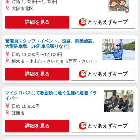
時給 1,200円〜1,200円
派遣社員
大阪市北区
株式会社kotrio /●MT-H-1959326
笛吹市｜リハビリ補助などのデイサービス
詳細を見る
とりあえずキープ
STAFF♪未経験OK
時給1500円〜2125円 ＜日払い有/週払い有/交
通費全支給(ガソリン代含む)＞
警備員スタッフ（イベント、道路、商業施設、
笛吹市
大型駐車場、JR列車見張りなど）
日給 11,000円〜12,100円
詳細を見る
キープ
栃木市・小山市・さいたま市西区・さいたま市岩槻区・久喜市・
派遣社員
詳細を見る
とりあえずキープ
株式会社kotrio /●MT-H-2068553
笛吹市のデイサービス♪日勤のみ！残業ゼロで
趣味も満喫
マイクロバスにて教習所に通う生徒の送迎ドラ
イバー
時給1500円〜2125円 ＜日払い有/週払い有/交
通費全支給(ガソリン代含む)＞
日給 15,850円
笛吹市
箕面市
詳細を見る
とりあえずキープ
詳細を見る
キープ