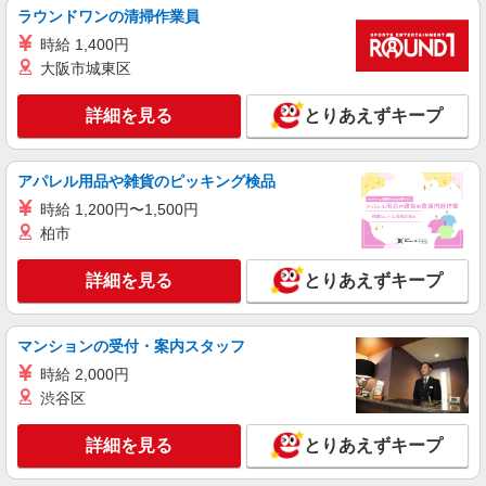
派遣社員
ラウンドワンの清掃作業員
株式会社kotrio /●MT-H-2094126
時給 1,400円
未経験大歓迎のデイサービスSTAFF＊運転で
大阪市城東区
きる方求む！笛吹市
時給1500円〜2125円 ＜日払い有/週払い有/交
詳細を見る
とりあえずキープ
通費全支給(ガソリン代含む)＞
笛吹市
アパレル用品や雑貨のピッキング検品
詳細を見る
キープ
時給 1,200円〜1,500円
柏市
派遣社員
株式会社kotrio /●MT-H-2006279
詳細を見る
とりあえずキープ
笛吹市＊グループホームSTAFF＊生活のサポ
ート業務を担当
時給1500円〜2125円 ＜日払い有/週払い有/交
マンションの受付・案内スタッフ
通費全支給(ガソリン代含む)＞
時給 2,000円
笛吹市
渋谷区
詳細を見る
キープ
詳細を見る
とりあえずキープ
派遣社員