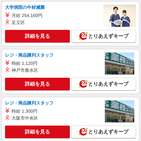
株式会社kotrio /●MT-H-2068361
大学病院の中材滅菌
≪笛吹市≫介護の現場で心を燃やせ！！！デイ
月給 254,160円
サービスSTAFF
足立区
時給1500円〜2125円 ＜日払い有/週払い有/交
通費全支給(ガソリン代含む)＞
詳細を見る
とりあえずキープ
笛吹市内
詳細を見る
キープ
レジ・商品陳列スタッフ
時給 1,120円
派遣社員
神戸市垂水区
株式会社kotrio /●MT-H-2067981
笛吹市｜まずは送迎業務で活躍しよう◎デイサ
詳細を見る
とりあえずキープ
ービスSTAFF
時給1500円〜2125円 ＜日払い有/週払い有/交
通費全支給(ガソリン代含む)＞
レジ・商品陳列スタッフ
笛吹市
時給 1,300円
大阪市中央区
詳細を見る
キープ
詳細を見る
とりあえずキープ
派遣社員