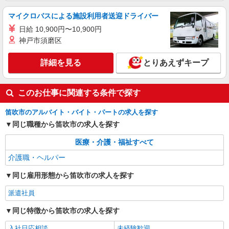
株式会社kotrio /●MT-H-2068705
＼収入アップを全面サポート／小規模デイ
マイクロバスによる施設利用者送迎ドライバー
STAFF｜資格支援制度あり
日給 10,900円〜10,900円
時給1500円〜2125円 ＜日払い有/週払い有/交
神戸市須磨区
通費全支給(ガソリン代含む)＞
笛吹市
詳細を見る
とりあえずキープ
詳細を見る
キープ
このお仕事に関連する条件で探す
笛吹市のアルバイト・バイト・パートの求人を探す
同じ職種から笛吹市の求人を探す
医療・介護・福祉すべて
介護職・ヘルパー
同じ雇用形態から笛吹市の求人を探す
派遣社員
同じ特徴から笛吹市の求人を探す
入社日応相談
未経験歓迎