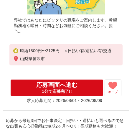
弊社ではあなたにピッタリの職場をご案内します。希望
勤務地や曜日・時間などお気軽にご相談ください。担
当...
時給1500円〜2125円 ＜日払い有/週払い有/交通費
全支給(ガソリン代含む)＞
山梨県笛吹市
応募画面へ進む
1分で応募完了!!
キープ
求人応募期間：2026/08/01～2026/08/09
応募から最短3日でお仕事決定！日払い・週払いも選べるので急
な出費も安心◎勤務は短期2ヶ月〜OK！長期勤務も大歓迎！