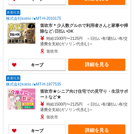
派遣社員
株式会社kotrio /●MT-H-2010175
笛吹市＊少人数グルホで利用者さんと家事や掃
除など♪日払いOK
時給1500円〜2125円 ＜日払い有/週払い有/交
通費全支給(ガソリン代含む)＞
笛吹市
詳細を見る
キープ
派遣社員
株式会社kotrio /●MT-H-1977535
笛吹市★シニア向け住宅での見守り・生活サポ
ートなど★
時給1500円〜2125円 ＜日払い有/週払い有/交
通費全支給(ガソリン代含む)＞
笛吹市
詳細を見る
キープ