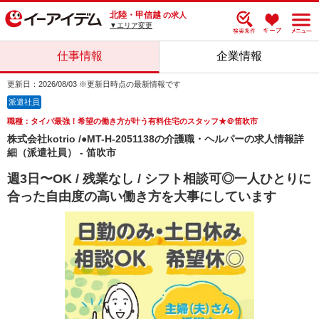
北陸・甲信越
の求人
▼エリア変更
仕事情報
企業情報
更新日：2026/08/03 ※更新日時点の最新情報です
派遣社員
職種：タイパ最強！希望の働き方が叶う有料住宅のスタッフ★＠笛吹市
株式会社kotrio /●MT-H-2051138の介護職・ヘルパーの求人情報詳
細（派遣社員） - 笛吹市
週3日〜OK / 残業なし / シフト相談可◎一人ひとりに
合った自由度の高い働き方を大事にしています