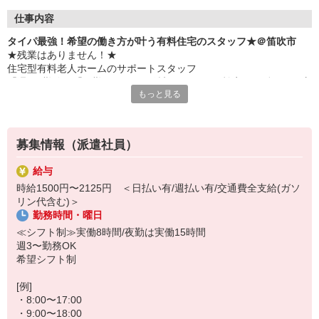
仕事内容
タイパ最強！希望の働き方が叶う有料住宅のスタッフ★＠笛吹市
★残業はありません！★
住宅型有料老人ホームのサポートスタッフ
「週3日勤務」「日勤のみ」など希望のシフトで効率よく働きたい方
もっと見る
必見です！
≪仕事内容≫
・お部屋の掃除
募集情報（派遣社員）
・簡単な書類の整理
・日常生活の見守り
給与
・食事や着替え時など、必要に応じた生活介助
時給1500円〜2125円 ＜日払い有/週払い有/交通費全支給(ガソ
・お話し相手 など
リン代含む)＞
勤務時間・曜日
≪働きやすさバツグン！≫
時間通りの交代を徹底しているため、定時になったら即退勤◎
≪シフト制≫実働8時間/夜勤は実働15時間
仕事終わりのプライベートや、家庭・Wワークとの両立もバッチリ
週3〜勤務OK
です！
希望シフト制
[例]
・8:00〜17:00
・9:00〜18:00