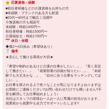
応募資格・経験
■初任者研修などの介護資格をお持ちの方
■未経験・ブランクのある方も歓迎
■20代〜60代まで幅広く活躍中
※無資格の方も相談可
未経験：時給1400円〜
初任者研修：時給1500円〜
介護福祉士：時給1700円〜
休日・休暇
◆週2〜4日休み（希望休あり）
備考
★安心して働ける環境が大切★
『希望や制約があるけど介護の仕事がしたい…』、『長く安定
して働きたい…』、『就業部署の詳細が知りたい…』、『未経
験でも大丈夫かな…』、『自分に合う仕事をマッチングしてほ
しい…』
お仕事を探される上で色々なことが気になりますよね☆まずは
お気軽にご連絡ください!!お問い合わせだけでも構いません!!不
安を解消してお仕事始めましょう♪
当社はスタッフの皆様お一人お一人に専属の担当がおります。
就業前から就業中も全力でサポートいたします!!