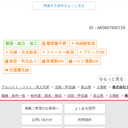
製造・組立・加工
関連する条件をもっと見る
同じ特徴から求人を探す
未経験歓迎
車通勤OK
ID：AE0807930729
交通費支給
社会保険あり
製造・組立・加工
履歴書不要
未経験歓迎
主婦・主夫歓迎
フリーター歓迎
ブランクOK
食堂・売店あり
車通勤OK
バイク通勤OK
交通費支給
もっと見る
アルバイト・バイト・求人TOP
北陸・甲信越
富山県
入善町
株式会社テ
職種・条件一覧
軽作業・製造・物流
北陸・甲信越
富山県
入善町
株
掲載ご希望のお客様へ
よくある質問
お問い合わせ
利用規約