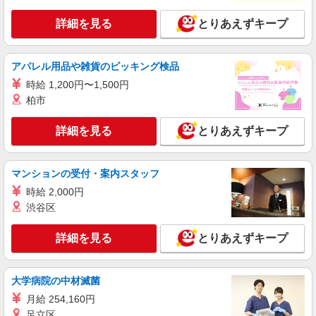
費：既定支給
詳細を見る
キープ
詳細を見る
とりあえずキープ
派遣社員
株式会社綜合キャリアオプション（1314VJ0805G31★81-S-T2）
アパレル用品や雑貨のピッキング検品
くるまのエンジン部品加工/日払いOK
時給 1,200円〜1,500円
時給1,500円〜1,875円 ※経験・能力による
柏市
※時間外・深夜手当含む 交通費：既定支給
富山県下新川郡入善町
詳細を見る
とりあえずキープ
詳細を見る
キープ
マンションの受付・案内スタッフ
派遣社員
時給 2,000円
株式会社綜合キャリアオプション（1314VJ0805G32★24-S-T2）
渋谷区
製品を機械セット、取り出し、清掃/日払いOK
時給1,500円 交通費：既定支給
詳細を見る
とりあえずキープ
富山県下新川郡入善町
大学病院の中材滅菌
詳細を見る
キープ
月給 254,160円
足立区