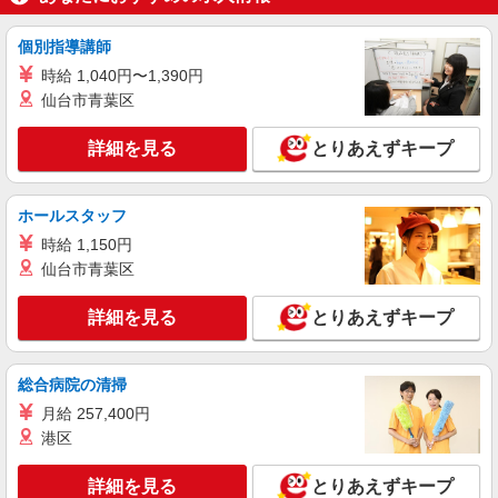
詳細を見る
キープ
個別指導講師
派遣社員
時給 1,040円〜1,390円
株式会社テクノ・サービス/お仕事No/0885188
仙台市青葉区
加工・組立作業
詳細を見る
とりあえずキープ
時給1400円交通費全額支給
富山県下新川郡入善町 ＊車・バイク通勤OK
ホールスタッフ
詳細を見る
キープ
時給 1,150円
仙台市青葉区
派遣社員
株式会社テクノ・サービス/お仕事No/0891798
詳細を見る
とりあえずキープ
加工機オペレーター
時給1550円交通費全額支給
富山県下新川郡入善町 ＊車・バイク通勤OK
総合病院の清掃
月給 257,400円
詳細を見る
キープ
港区
詳細を見る
とりあえずキープ
派遣社員