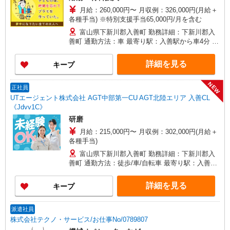
月給：260,000円〜 月収例：326,000円(月給＋
各種手当) ※特別支援手当65,000円/月を含む
富山県下新川郡入善町 勤務詳細：下新川郡入
善町 通勤方法：車 最寄り駅：入善駅から車4分 ※
構内の（無料）駐車場利用OK
詳細を見る
キープ
NEW
正社員
UTエージェント株式会社 AGT中部第一CU AGT北陸エリア 入善CL
《Jdvv1C》
研磨
月給：215,000円〜 月収例：302,000円(月給＋
各種手当)
富山県下新川郡入善町 勤務詳細：下新川郡入
善町 通勤方法：徒歩/車/自転車 最寄り駅：入善駅
から車4分 ※構内の（無料）駐車場利用OK
詳細を見る
キープ
派遣社員
株式会社テクノ・サービス/お仕事No/0789807