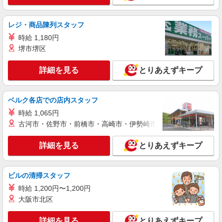
株式会社綜合キャリアオプション（1314VJ0805G31★80-S-T2）
くるまのエンジン部品加工/日払いOK
レジ・商品陳列スタッフ
時給1,500円〜1,875円 ※経験・能力による
※時間外・深夜手当含む 【月収例】34万2000円(8
時給 1,180円
時間×21日+残業・深夜手当) 交通費：既定支給
堺市堺区
富山県下新川郡入善町
詳細を見る
とりあえずキープ
詳細を見る
キープ
派遣社員
ベルク各店での店内スタッフ
株式会社綜合キャリアオプション（1314VJ0805G32★10-S-T2）
時給 1,065円
車ギア部品の機械セット・目視検査/日払いOK
古河市・佐野市・前橋市・高崎市・伊勢崎市・太田市・館林市・
時給1,500円 交通費：既定支給
富山県下新川郡入善町
詳細を見る
とりあえずキープ
詳細を見る
キープ
ビルの清掃スタッフ
派遣社員
時給 1,200円〜1,200円
株式会社綜合キャリアオプション（1314VJ0805G32★27-S-T2）
大阪市北区
製品の加工・検査/日払いOK
時給1,500円 交通費：既定支給
詳細を見る
とりあえずキープ