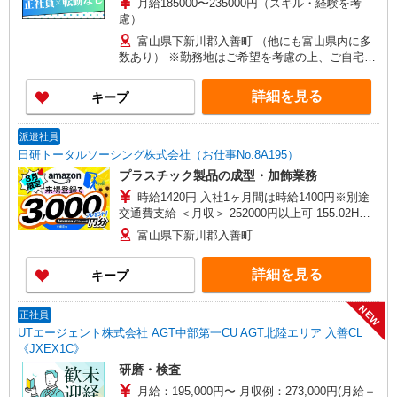
月給185000〜235000円（スキル・経験を考
慮）
富山県下新川郡入善町 （他にも富山県内に多
数あり） ※勤務地はご希望を考慮の上、ご自宅を
中心に通勤時間120分圏内のエリアとなります。
（転勤なし）
詳細を見る
キープ
派遣社員
日研トータルソーシング株式会社（お仕事No.8A195）
プラスチック製品の成型・加飾業務
時給1420円 入社1ヶ月間は時給1400円※別途
交通費支給 ＜月収＞ 252000円以上可 155.02H＋
残業1775円×10H＋深夜355円×41.53H
富山県下新川郡入善町
詳細を見る
キープ
NEW
正社員
UTエージェント株式会社 AGT中部第一CU AGT北陸エリア 入善CL
《JXEX1C》
研磨・検査
月給：195,000円〜 月収例：273,000円(月給＋