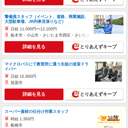
富山県下新川郡入善町
警備員スタッフ（イベント、道路、商業施設、
詳細を見る
キープ
大型駐車場、JR列車見張りなど）
日給 11,000円〜12,100円
派遣社員
栃木市・小山市・さいたま市西区・さいたま市岩槻区・久喜市・
株式会社綜合キャリアオプション（1314VJ0805G31★27-S-T2）
自動車パーツの加工&検査/日払いOK
詳細を見る
とりあえずキープ
時給1,600円〜2,000円 ※経験・能力による
※時間外・深夜手当含む 【月収例】34万5000円(7
時間30分×21日+残業・深夜手当) 交通費：既定支
富山県下新川郡入善町
マイクロバスにて教習所に通う生徒の送迎ドラ
給
イバー
詳細を見る
日給 15,850円
キープ
箕面市
派遣社員
詳細を見る
とりあえずキープ
株式会社綜合キャリアオプション（1314VJ0805G31★35-S-T2）
部品のセット&目視検査/日払いOK
時給1,350円〜1,688円 ※経験・能力による
スーパー資材の仕分け作業スタッフ
※自宅通勤者:時給1600円〜2000円 ※時間外・深
時給 1,350円
夜手当含む 【月収例】29万2000円(7時間30分×21
富山県下新川郡入善町
日+残業・深夜手当) ※時給1350円の場合 交通
船橋市