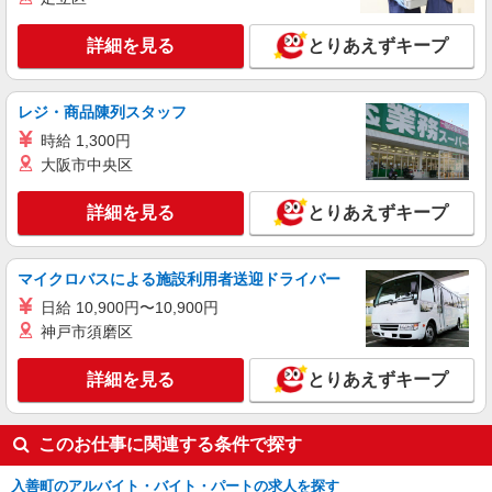
派遣社員
職業紹介
株式会社リオン
詳細を見る
とりあえずキープ
自動車部品の機械オペレーター
月給245,000円〜280,000円（経験・能力によ
る）
レジ・商品陳列スタッフ
富山県入善町
時給 1,300円
大阪市中央区
詳細を見る
キープ
詳細を見る
とりあえずキープ
職業紹介
株式会社ＭＯＤＥ
組立・軽作業スタッフ
マイクロバスによる施設利用者送迎ドライバー
月給24.5万円〜32.1万円 月収例32.1万円 / 残業
日給 10,900円〜10,900円
20h / 深夜60h / 休出8h 一般物件、レオパレス→住
神戸市須磨区
み込みでお仕事可能★☆ 綺麗な1R、1Kをご用意
富山県下新川郡入善町
☆
詳細を見る
とりあえずキープ
詳細を見る
キープ
このお仕事に関連する条件で探す
入善町のアルバイト・バイト・パートの求人を探す