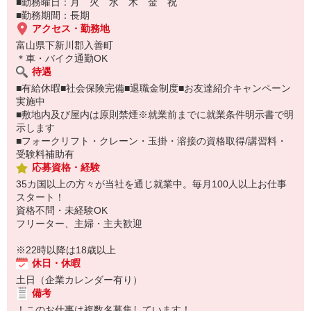
■勤務曜日：月 火 水 木 金 祝
■勤務期間：長期
アクセス・勤務地
富山県下新川郡入善町
＊車・バイク通勤OK
待遇
■有給休暇■社会保険完備■退職金制度■お友達紹介キャンペーン
実施中
■敷地内及び屋内は原則禁煙※就業前までに就業条件明示書で明
示します
■フォークリフト・クレーン・玉掛・溶接の資格取得/講習料・
受験料補助有
応募資格・経験
35カ国以上の方々が当社を通じ就業中。毎月100人以上お仕事
スタート！
資格不問・未経験OK
フリーター、主婦・主夫歓迎
※22時以降は18歳以上
休日・休暇
土日（企業カレンダー有り）
備考
！このお仕事は複数名募集しています！