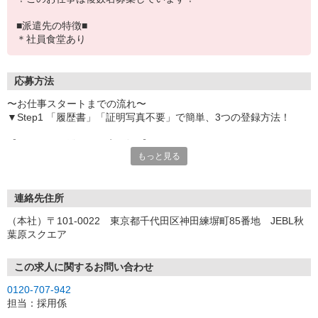
■派遣先の特徴■
＊社員食堂あり
応募方法
〜お仕事スタートまでの流れ〜
▼Step1 「履歴書」「証明写真不要」で簡単、3つの登録方法！
【オンライン登録（目安5分）】
もっと見る
いつでも好きな時間に登録OK
【電話登録（目安20分）】
受付時間/平日9:00〜19:00
連絡先住所
※電話登録の場合、就業前には登録会へお越しください
（本社）〒101-0022 東京都千代田区神田練塀町85番地 JEBL秋
葉原スクエア
【来場登録（目安1時間30分）】
受付時間/平日10:00〜17:00
この求人に関するお問い合わせ
▼Step2 全国にあるお仕事の中から、あなたにピッタリのお仕事を
0120-707-942
ご案内
担当：採用係
▼Step3 就業前に職場見学で気になる事はしっかりチェック！