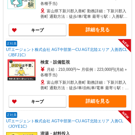
各種手当)
富山県下新川郡入善町 勤務詳細：下新川郡入
善町 通勤方法：徒歩/車/電車 最寄り駅：入善駅か
ら車4分・徒歩21分 ※構内の（無料）駐車場利用
OK
詳細を見る
キープ
NEW
正社員
UTエージェント株式会社 AGT中部第一CU AGT北陸エリア 入善西CL
《JBFJ1C》
検査・設備監視
月給：210,000円〜 月収例：223,000円(月給＋
各種手当)
富山県下新川郡入善町 勤務詳細：下新川郡入
善町 通勤方法：徒歩/車/自転車/電車 最寄り駅：入
善駅から徒歩9分・車2分 ※構内の（無料）駐車場
利用OK
詳細を見る
キープ
NEW
正社員
UTエージェント株式会社 AGT中部第一CU AGT北陸エリア 入善CL
《JOYE1C》
溶湯・材料投入