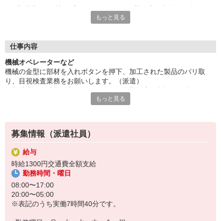
長期就業をご希望の方にもオススメ。日勤固定の相談が可能で
もっと見る
す。残業ありで稼げます。
給与即払いサービスは就業状況によって利用できないケースがご
ざいます。詳細はオペレーターまでお問合せください。
■お友達紹介キャンペーン！デジタルギフト3000円分プレゼント
仕事内容
（当社規定あり）
機械オペレーターなど
機械の金型に部材を入れボタンを押下、加工された製品のバリ取
『テクノ・サービス』は、派遣業界大手スタッフサービスグルー
り、目視検査業務をお願いします。（派遣）
プです。
長期就業をご希望の方にもオススメ。日勤固定の相談が可能です。
全国にあるお仕事の中から、一人ひとりのスキルや希望条件に応
もっと見る
残業ありで稼げます。
じたお仕事をご案内します。
給与即払いサービスは就業状況によって利用できないケースがござ
安全管理体制も万全ですので安心してご就業いただけます。
います。詳細はオペレーターまでお問合せください。
登録方法は、【オンライン】【電話】【登録会来場】の3つから
募集情報（派遣社員）
選べます♪
★★履歴書・証明写真は不要！★★
給与
また、ご登録済の方はお仕事の紹介がスムーズです。
時給1300円交通費全額支給
ご応募お待ちしています。
勤務時間・曜日
08:00〜17:00
20:00〜05:00
※表記のうち実働7時間40分です。