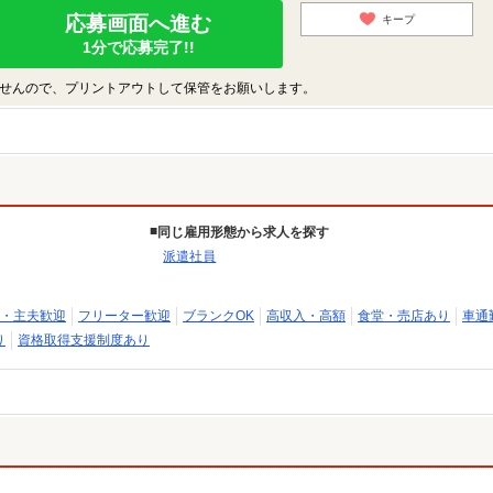
応募画面へ進む
キープ
1分で応募完了!!
せんので、プリントアウトして保管をお願いします。
同じ雇用形態から求人を探す
派遣社員
・主夫歓迎
フリーター歓迎
ブランクOK
高収入・高額
食堂・売店あり
車通
り
資格取得支援制度あり