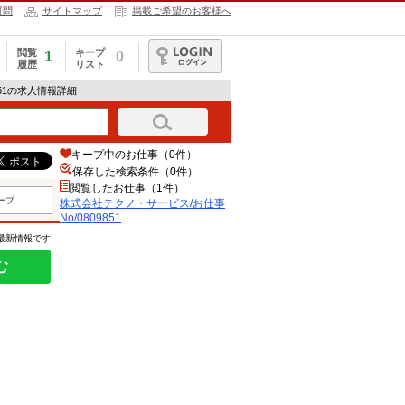
質問
サイトマップ
掲載ご希望のお客様へ
閲覧
キープ
1
0
履歴
リスト
ログイン
851の求人情報詳細
キープ中のお仕事（0件）
保存した検索条件（
0
件）
閲覧したお仕事（1件）
ープ
株式会社テクノ・サービス/お仕事
No/0809851
の最新情報です
む