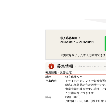
求人応募期間 ：
2026/08/07 ～ 2026/08/31
※掲載を終了した求人は閲覧できま
募集情報（派遣社員）
職種
組立作業など
仕事内容
ドライバーやレンチで製造装置
幅広い年齢層の方が活躍中です
食堂完備の働きやすい環境。ご
＊技術が身につきます
給与
時給1280円
月収例：213、000円以上可