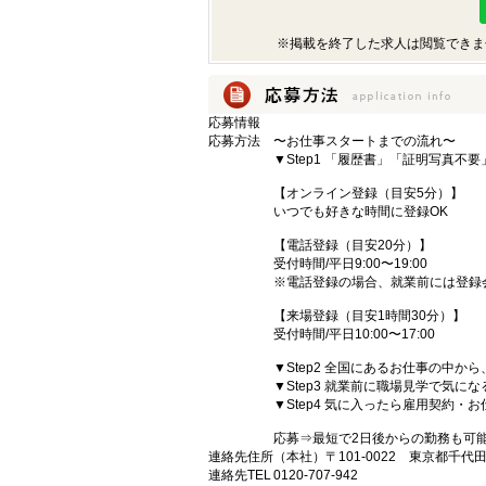
※掲載を終了した求人は閲覧できま
応募情報
応募方法
〜お仕事スタートまでの流れ〜
▼Step1 「履歴書」「証明写真不
【オンライン登録（目安5分）】
いつでも好きな時間に登録OK
【電話登録（目安20分）】
受付時間/平日9:00〜19:00
※電話登録の場合、就業前には登録
【来場登録（目安1時間30分）】
受付時間/平日10:00〜17:00
▼Step2 全国にあるお仕事の中
▼Step3 就業前に職場見学で気に
▼Step4 気に入ったら雇用契約・
応募⇒最短で2日後からの勤務も可
連絡先住所
（本社）〒101-0022 東京都千代
連絡先TEL
0120-707-942