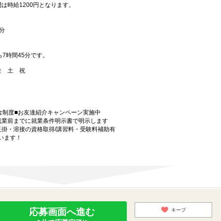
は時給1200円となります。
分
ら7時間45分です。
 金 土 祝
金制度■お友達紹介キャンペーン実施中
就業前までに就業条件明示書で明示します
玉掛・溶接の資格取得/講習料・受験料補助有
います！
応募画面へ進む
キープ