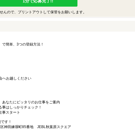
1分で応募完了!!
せんので、プリントアウトして保管をお願いします。
要」で簡単、3つの登録方法！
会へお越しください
から、あなたにピッタリのお仕事をご案内
なる事はしっかりチェック！
お仕事スタート
能です！
田区神田練塀町85番地 JEBL秋葉原スクエア