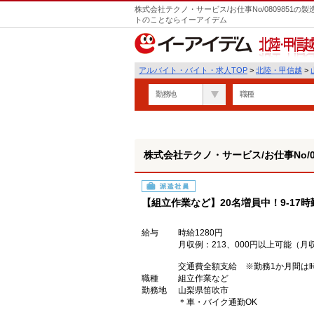
株式会社テクノ・サービス/お仕事No/0809851
トのことならイーアイデム
北陸・甲信越
アルバイト・バイト・求人TOP
>
北陸・甲信越
>
勤務地
職種
株式会社テクノ・サービス/お仕事No/08
派遣社員
【組立作業など】20名増員中！9-17
給与
時給1280円
月収例：213、000円以上可能（
交通費全額支給 ※勤務1か月間は時
職種
組立作業など
勤務地
山梨県笛吹市
＊車・バイク通勤OK