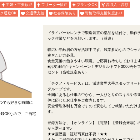
主婦・主夫歓迎
フリーター歓迎
ブランクOK
高収入・高額
ク通勤OK
交通費支給
社会保険あり
資格取得支援制度あり
ドライバーやレンチで製造装置の部品を組付け、動作
ック作業などをお願いします。（派遣）
幅広い年齢層の方が活躍中です。残業多めなのでシッ
稼ぎたい方必見。
食堂完備の働きやすい環境。ご応募お待ちしておりま
■お友達紹介キャンペーン！デジタルギフト3000円分
ゼント（当社規定あり）
『テクノ・サービス』は、派遣業界大手スタッフサー
グループです。
全国にあるお仕事の中から、一人ひとりのスキルや希
件に応じたお仕事をご案内します。
つでも好きな時間に
安全管理体制も万全ですので安心してご就業いただけ
す。
録OKなので、ご自宅
登録方法は、【オンライン】【電話】【登録会来場】の
から選べます♪
★★履歴書・証明写真は不要！★★
また、ご登録済の方はお仕事の紹介がスムーズです。