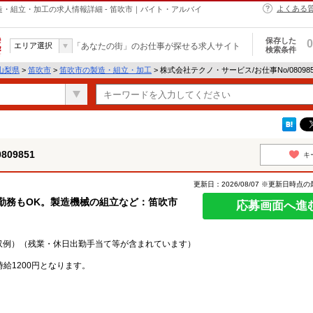
よくある
の製造・組立・加工の求人情報詳細 - 笛吹市｜バイト・アルバイ
保存した
0
エリア選択
「あなたの街」のお仕事が探せる求人サイト
検索条件
山梨県
>
笛吹市
>
笛吹市の製造・組立・加工
> 株式会社テクノ・サービス/お仕事No/0809
09851
キ
更新日：2026/08/07 ※更新日時点
時勤務もOK。製造機械の組立など：笛吹市
応募画面へ進
月収例）（残業・休日出勤手当て等が含まれています）
給1200円となります。