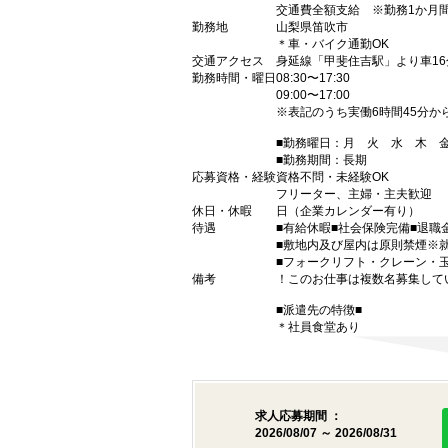
交通費全額支給 ※勤務1か月間
勤務地
山梨県笛吹市
＊車・バイク通勤OK
交通アクセス
身延線「甲斐住吉駅」より車16
勤務時間・曜日
08:30〜17:30
09:00〜17:00
※表記のうち実働6時間45分か
■勤務曜日：月 火 水 木
■勤務期間：長期
応募資格・経験
資格不問・未経験OK
フリーター、主婦・主夫歓迎
休日・休暇
日（企業カレンダー有り）
待遇
■有給休暇■社会保険完備■退職
■敷地内及び屋内は原則禁煙※
■フォークリフト・クレーン・
備考
！このお仕事は複数名募集して
■派遣先の特徴■
＊社員食堂あり
求人応募期間 ：
2026/08/07 ～ 2026/08/31