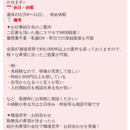
かせます♪
休日・休暇
週休2日(月8〜11日）、有給休暇
備考
▼お仕事紹介先のご案内
ご応募を頂いた後にスマホでWEB面接！
履歴書不要・私服OK・即日での登録面接も可能
全国47都道府県で約5,000件以上の案件を扱っておりますので、
様々な希望に沿ったご提案が可能。
〈例〉
・未経験なので、研修が充実して欲しい
・時給1,600円以上を探している
・自宅からなるべく近くが良い
・入社開始日を相談出来る先が良い
など、面接時にお気軽に相談ください♪
※経験が有る方は土日休み・時短等も相談可能です
▼職場見学・お顔合わせ
勤務先の希望が決まったら
紹介先希望の会社で職場見学・お顔合わせを実施！