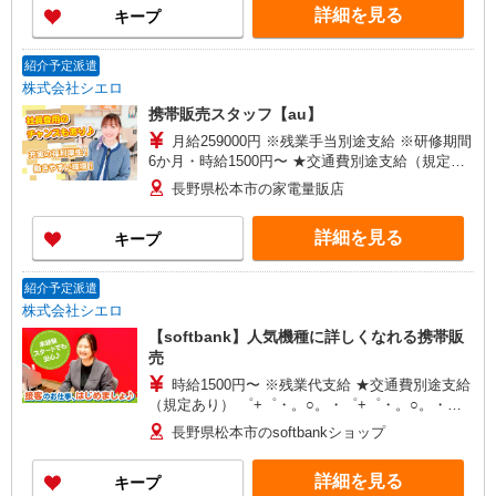
詳細を見る
キープ
有）★ ゜・。○。・゜+゜・。○。・゜+゜
紹介予定派遣
株式会社シエロ
携帯販売スタッフ【au】
月給259000円 ※残業手当別途支給 ※研修期間
6か月・時給1500円〜 ★交通費別途支給（規定あ
り） ゜+゜・。○。・゜+゜・。○。・゜+゜ 入社
長野県松本市の家電量販店
祝い金10万円支給(規定有) お友達を紹介頂くと, イ
ンセンティブ支給(規定有) ゜・。○。・゜+゜・。
詳細を見る
キープ
○。・゜+゜
紹介予定派遣
株式会社シエロ
【softbank】人気機種に詳しくなれる携帯販
売
時給1500円〜 ※残業代支給 ★交通費別途支給
（規定あり） ゜+゜・。○。・゜+゜・。○。・゜
+゜ 入社祝い金10万円支給(規定有) お友達を紹介
長野県松本市のsoftbankショップ
頂くと, インセンティブ支給(規定有) ★月2回払
い・週払い可能（規程有）★ ゜・。○。・゜
詳細を見る
キープ
+゜・。○。・゜+゜