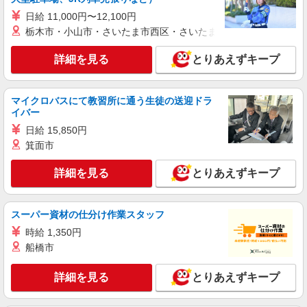
日給 11,000円〜12,100円
派遣社員
栃木市・小山市・さいたま市西区・さいたま市岩槻区・久喜市・
株式会社シエロ
【Y!mobile】人気機種に詳しくなれる携帯販
詳細を見る
とりあえずキープ
売
時給1500円〜1600円（経験・能力による） ※
マイクロバスにて教習所に通う生徒の送迎ドラ
残業代支給 ★交通費別途支給（規定あり） ゜
イバー
+゜・。○。・゜+゜・。○。・゜+゜ 入社祝い金10
長野県松本市のY!mobileショップ
万円支給(規定有) お友達を紹介頂くと, インセンテ
日給 15,850円
ィブ支給(規定有) ★月2回払い・週払い可能（規程
箕面市
詳細を見る
キープ
有）★ ゜・。○。・゜+゜・。○。・゜+゜
詳細を見る
とりあえずキープ
紹介予定派遣
株式会社シエロ
人気機種に詳しくなれる携帯販売【au】
スーパー資材の仕分け作業スタッフ
月給259200円 ※残業手当別途支給 ※研修期間
時給 1,350円
6か月・時給1500円〜 ★交通費別途支給（規定あ
船橋市
り） ゜+゜・。○。・゜+゜・。○。・゜+゜ 入社
長野県松本市の家電量販店
祝い金10万円支給(規定有) お友達を紹介頂くと, イ
ンセンティブ支給(規定有) ゜・。○。・゜+゜・。
詳細を見る
とりあえずキープ
詳細を見る
キープ
○。・゜+゜