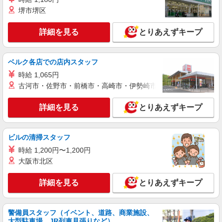
詳細を見る
キープ
○。・゜+゜
堺市堺区
紹介予定派遣
詳細を見る
とりあえずキープ
株式会社シエロ
人気機種に詳しくなれる携帯販売
【softbank】
ベルク各店での店内スタッフ
時給1400円〜1700円（経験・能力による） ※
時給 1,065円
残業代支給 ★交通費別途支給（規定あり） ゜
古河市・佐野市・前橋市・高崎市・伊勢崎市・太田市・館林市・
+゜・。○。・゜+゜・。○。・゜+゜ 入社祝い金10
長野県松本市の家電量販店
万円支給(規定有) お友達を紹介頂くと, インセンテ
ィブ支給(規定有) ★月2回払い・週払い可能（規程
詳細を見る
とりあえずキープ
詳細を見る
キープ
有）★ ゜・。○。・゜+゜・。○。・゜+゜
紹介予定派遣
ビルの清掃スタッフ
株式会社シエロ
時給 1,200円〜1,200円
【楽天モバイル】人気機種に詳しくなれる携帯
大阪市北区
販売
時給1500円〜 ※残業代支給 ★交通費別途支給
詳細を見る
とりあえずキープ
（規定あり） ゜+゜・。○。・゜+゜・。○。・゜
+゜ 入社祝い金10万円支給(規定有) お友達を紹介
長野県松本市の楽天モバイルショップ
頂くと, インセンティブ支給(規定有) ★月2回払
警備員スタッフ（イベント、道路、商業施設、
い・週払い可能（規程有）★ ゜・。○。・゜
詳細を見る
キープ
大型駐車場、JR列車見張りなど）
+゜・。○。・゜+゜