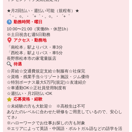
自宅に居ながらスマホでカンタン面接OK！
オンライン面談なのでスピード対応。
★月2回払い・週払い可能（規程有）★
即日登録もOK♪
゜・。○。・゜+゜・。○。・゜+゜
勤務時間・曜日
気になった方はお気軽にご相談ください！
10:00〜21:00（実働8h・休憩1h）
※土日祝含む週5日勤務
アクセス・勤務地
「南松本」駅よりバス・車3分
「西松本」駅よりバス・車5分
長野県松本市の家電量販店
待遇
☆昇給☆交通費規定支給☆制服有☆社保完
☆資格・残業手当☆リゾート施設・ジム優待
☆特別ボーナス最大5万円(規定)☆友達紹介
☆車通勤OK☆正社員登用制度有
☆週払い・月2回払いOK
応募資格・経験
☆未経験の方も大歓迎☆ ※高校生は不可
あなたのレベルに合わせた研修をご用意しているので、安心し
てネ♪
※ハローワークでお仕事お探しの方も対象
※エリアによって英語・中国語・ポルトガル語などの語学を活