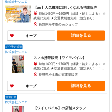
株式会社シエロ
【au】人気機種に詳しくなれる携帯販売
時給1450円〜1600円（経験・能力による） ※
残業代支給 ★交通費別途支給（規定あり） ゜
+゜・。○。・゜+゜・。○。・゜+゜ 入社祝い金10
長野県松本市のauショップ
万円支給(規定有) お友達を紹介頂くと, インセンテ
ィブ支給(規定有) ★月2回払い・週払い可能（規程
詳細を見る
キープ
有）★ ゜・。○。・゜+゜・。○。・゜+゜
紹介予定派遣
株式会社シエロ
スマホ携帯販売【ワイモバイル】
時給1400円〜1700円（経験・能力による） ※
残業代支給 ★交通費別途支給（規定あり） ゜
+゜・。○。・゜+゜・。○。・゜+゜ 入社祝い金10
長野県松本市の家電量販店
万円支給(規定有) お友達を紹介頂くと, インセンテ
ィブ支給(規定有) ★月2回払い・週払い可能（規程
詳細を見る
キープ
有）★ ゜・。○。・゜+゜・。○。・゜+゜
派遣社員
株式会社シエロ
【ワイモバイル】の店舗スタッフ