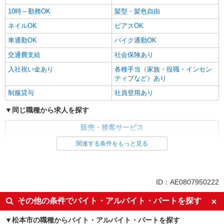
10時～勤務OK
髪型・髪色自由
ネイルOK
ピアスOK
車通勤OK
バイク通勤OK
交通費支給
社会保険あり
入社祝い金あり
各種手当（家族・役職・インセン
ティブなど）あり
制服貸与
社員登用あり
同じ職種から求人を探す
販売・接客サービス
家電・携帯販売
関連する条件をもっと見る
同じ特徴から求人を探す
未経験歓迎
ミドル（40代～）活躍中
ID：AE0807950222
英語が活かせる
ボーナス・賞与あり
その他の条件でバイト・アルバイト・パートを探す
日払い
車通勤OK
松本市の職種からバイト・アルバイト・パートを探す
交通費支給
社会保険あり