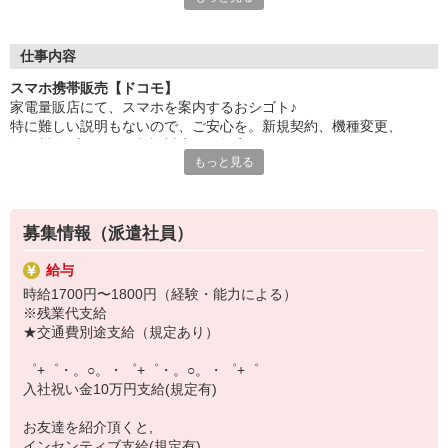
自分だけじゃなくって、
家族や友人にも適用されます！
仕事内容
さらに、各種リゾート施設やスポーツジムなどが
スマホ携帯販売【ドコモ】
特別割引価格でご利用可能☆☆
家電量販店にて、スマホを案内するおシゴト♪
お得に過ごしたいあなたの味方です♪
特に難しい説明もないので、ご安心を。新規契約、機種変更、
各種料金プランのご相談対応・ご提案などをお願いします。
【選べるお仕事いろいろ】
もっと見る
￣￣￣￣￣￣￣￣￣￣￣
初めての方でも安心♪
▼オフィスワーク
あなた専属のコーディネーターが親切・丁寧にフォローするので、
事務、経理、データ入力、コールセンター、受付
満足度◎
▼工場・製造・軽作業系
募集情報（派遣社員）
機械/食品製造・梱包・仕分け・加工・組立・検査
■携帯やインターネット販売業務
▼美容系
給与
docomo(ドコモ)/au(エーユー)・KDDI/softbank(ソフトバンク)など
眉毛サロンのアイブロウ・ネイリスト・エステ
時給1700円〜1800円（経験・能力による）
の大手キャリアから
▼営業・販売
※残業代支給
ワイモバイル(Y!mobille)、楽天モバイル、UQなど格安スマホまで幅
法人営業・アパレル販売・個別指導塾・人材紹介
★交通費別途支給（規定あり）
広く紹介可能♪
▼人気案件も多数♪
人気のApple（アップル）店舗もございます！
短期・期間限定・オープニング・官公庁案件
゜+゜・。○。・゜+゜・。○。・゜+゜
上場/優良/大手企業など
入社祝い金10万円支給(規定有)
【スマホ面接実施中】
お友達を紹介頂くと,
￣￣￣￣￣￣￣￣￣
インセンティブ支給(規定有)