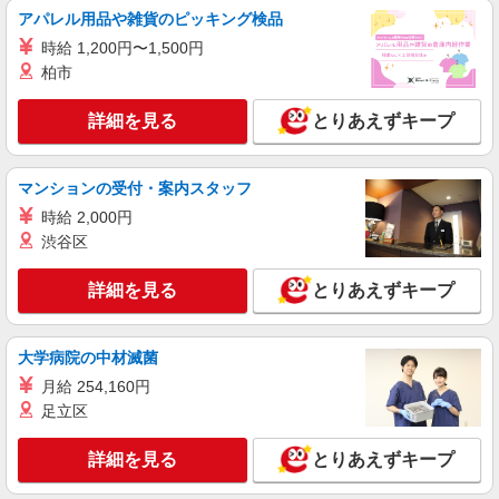
派遣社員
アパレル用品や雑貨のピッキング検品
株式会社シエロ
時給 1,200円〜1,500円
人気機種に詳しくなれる携帯販売【au】
柏市
月給259200円 ※残業手当別途支給 ※研修期間
6か月・時給1500円〜 ★交通費別途支給（規定あ
詳細を見る
とりあえずキープ
り） ゜+゜・。○。・゜+゜・。○。・゜+゜ 入社
長野県松本市の家電量販店
祝い金10万円支給(規定有) お友達を紹介頂くと, イ
ンセンティブ支給(規定有) ゜・。○。・゜+゜・。
マンションの受付・案内スタッフ
詳細を見る
キープ
○。・゜+゜
時給 2,000円
紹介予定派遣
渋谷区
株式会社シエロ
【ソフトバンク】の店舗スタッフ
詳細を見る
とりあえずキープ
時給1500円〜 ※残業代支給 ★交通費別途支給
（規定あり） ゜+゜・。○。・゜+゜・。○。・゜
+゜ 入社祝い金10万円支給(規定有) お友達を紹介
大学病院の中材滅菌
長野県松本市のsoftbankショップ
頂くと, インセンティブ支給(規定有) ★月2回払
月給 254,160円
い・週払い可能（規程有）★ ゜・。○。・゜
足立区
詳細を見る
キープ
+゜・。○。・゜+゜
詳細を見る
とりあえずキープ
派遣社員
株式会社シエロ