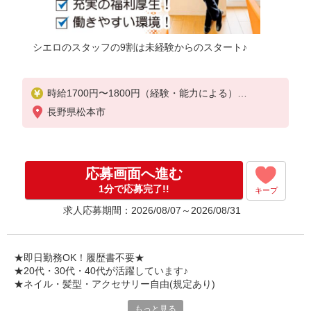
シエロのスタッフの9割は未経験からのスタート♪
時給1700円〜1800円（経験・能力による）
※残業代支給
長野県松本市
★交通費別途支給（規定あり）
゜+゜・。○。・゜+゜・。○。・゜+゜
入社祝い金10万円支給(規定有)
応募画面へ進む
お友達を紹介頂くと,
1分で応募完了!!
キープ
インセンティブ支給(規定有)
求人応募期間：2026/08/07～2026/08/31
★月2回払い・週払い可能（規程有）★
゜・。○。・゜+゜・。○。・゜+゜
★即日勤務OK！履歴書不要★
★20代・30代・40代が活躍しています♪
★ネイル・髪型・アクセサリー自由(規定あり)
もっと見る
各キャリアの新機種が特別価格で購入OK！！