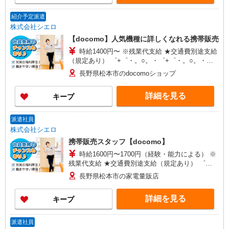
紹介予定派遣
株式会社シエロ
【docomo】人気機種に詳しくなれる携帯販売
時給1400円〜 ※残業代支給 ★交通費別途支給
（規定あり） ゜+゜・。○。・゜+゜・。○。・゜
+゜ 入社祝い金10万円支給(規定有) お友達を紹介
長野県松本市のdocomoショップ
頂くと, インセンティブ支給(規定有) ★月2回払
い・週払い可能（規程有）★ ゜・。○。・゜
詳細を見る
キープ
+゜・。○。・゜+゜
派遣社員
株式会社シエロ
携帯販売スタッフ【docomo】
時給1600円〜1700円（経験・能力による） ※
残業代支給 ★交通費別途支給（規定あり） ゜
+゜・。○。・゜+゜・。○。・゜+゜ 入社祝い金10
長野県松本市の家電量販店
万円支給(規定有) お友達を紹介頂くと, インセンテ
ィブ支給(規定有) ★月2回払い・週払い可能（規程
詳細を見る
キープ
有）★ ゜・。○。・゜+゜・。○。・゜+゜
派遣社員