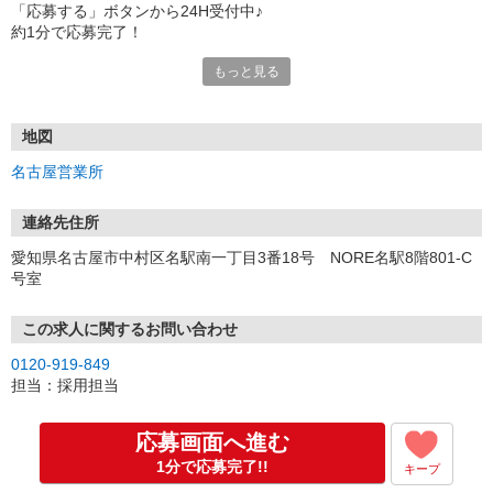
「応募する」ボタンから24H受付中♪
約1分で応募完了！
もっと見る
■電話応募の場合
電話応募も歓迎！（受付:10:00〜20:00）
土日祝も受付中♪
地図
【選考フロー】
名古屋営業所
①応募から3営業日を目安に、メールorお電話でご連絡します。
②面接日時を決定！「0120」から始まる電話番号からご連絡します
★スマホでWEB面接（LINEなど）・出張面接・事務所面接と選べま
連絡先住所
す
愛知県名古屋市中村区名駅南一丁目3番18号 NORE名駅8階801-C
③面接実施（履歴書不要）
号室
④勤務開始（スタート日は応相談）
※ご希望があれば、職場見学の調整もOKです！
この求人に関するお問い合わせ
お気軽にご応募ください♪
0120-919-849
担当：採用担当
応募画面へ進む
1分で応募完了!!
キープ