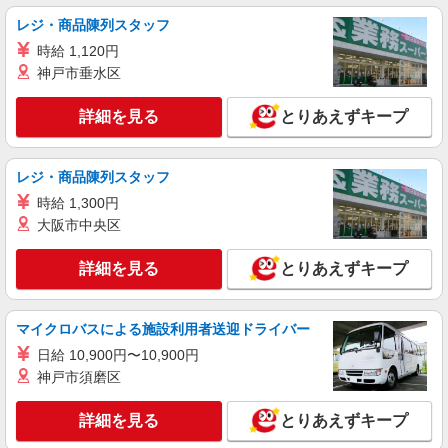
【エーユー】の店舗スタッフ
レジ・商品陳列スタッフ
時給1450円〜1600円（経験・能力による） ※
時給 1,120円
残業代支給 ★交通費別途支給（規定あり） ゜
神戸市垂水区
+゜・。○。・゜+゜・。○。・゜+゜ 入社祝い金10
長野県松本市のauショップ
万円支給(規定有) お友達を紹介頂くと, インセンテ
ィブ支給(規定有) ★月2回払い・週払い可能（規程
詳細を見る
とりあえずキープ
詳細を見る
キープ
有）★ ゜・。○。・゜+゜・。○。・゜+゜
派遣社員
レジ・商品陳列スタッフ
株式会社シエロ
時給 1,300円
携帯販売スタッフ【softbank】
大阪市中央区
時給1400円〜1700円（経験・能力による） ※
残業代支給 ★交通費別途支給（規定あり） ゜
詳細を見る
とりあえずキープ
+゜・。○。・゜+゜・。○。・゜+゜ 入社祝い金10
長野県松本市の家電量販店
万円支給(規定有) お友達を紹介頂くと, インセンテ
ィブ支給(規定有) ★月2回払い・週払い可能（規程
詳細を見る
キープ
有）★ ゜・。○。・゜+゜・。○。・゜+゜
マイクロバスによる施設利用者送迎ドライバー
日給 10,900円〜10,900円
神戸市須磨区
詳細を見る
とりあえずキープ