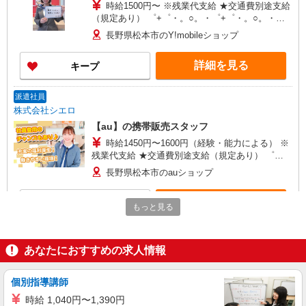
時給1500円〜 ※残業代支給 ★交通費別途支給
（規定あり） ゜+゜・。○。・゜+゜・。○。・゜
+゜ 入社祝い金10万円支給(規定有) お友達を紹介
長野県松本市のY!mobileショップ
頂くと, インセンティブ支給(規定有) ★月2回払
い・週払い可能（規程有）★ ゜・。○。・゜
詳細を見る
キープ
+゜・。○。・゜+゜
派遣社員
株式会社シエロ
【au】の携帯販売スタッフ
時給1450円〜1600円（経験・能力による） ※
残業代支給 ★交通費別途支給（規定あり） ゜
+゜・。○。・゜+゜・。○。・゜+゜ 入社祝い金10
長野県松本市のauショップ
万円支給(規定有) お友達を紹介頂くと, インセンテ
ィブ支給(規定有) ★月2回払い・週払い可能（規程
詳細を見る
キープ
有）★ ゜・。○。・゜+゜・。○。・゜+゜
もっと見る
紹介予定派遣
株式会社シエロ
あなたにおすすめの求人情報
携帯販売スタッフ【softbank】
時給1400円〜1700円（経験・能力による） ※
個別指導講師
残業代支給 ★交通費別途支給（規定あり） ゜
時給 1,040円〜1,390円
+゜・。○。・゜+゜・。○。・゜+゜ 入社祝い金10