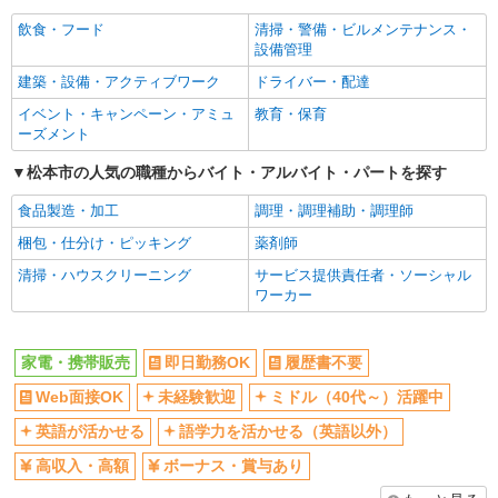
社員登用あり
飲食・フード
清掃・警備・ビルメンテナンス・
設備管理
建築・設備・アクティブワーク
ドライバー・配達
イベント・キャンペーン・アミュ
教育・保育
ーズメント
松本市の人気の職種からバイト・アルバイト・パートを探す
食品製造・加工
調理・調理補助・調理師
梱包・仕分け・ピッキング
薬剤師
清掃・ハウスクリーニング
サービス提供責任者・ソーシャル
ワーカー
家電・携帯販売
即日勤務OK
履歴書不要
Web面接OK
未経験歓迎
ミドル（40代～）活躍中
英語が活かせる
語学力を活かせる（英語以外）
高収入・高額
ボーナス・賞与あり