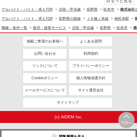
もっと見る
アルバイト・バイト・求人TOP
北陸・甲信越
長野県
松本市
株式会社
アルバイト・バイト・求人TOP
長野県の路線
ＪＲ篠ノ井線
南松本駅
職種・条件一覧
販売・接客サービス
北陸・甲信越
長野県
松本市
株
掲載ご希望のお客様へ
よくある質問
お問い合わせ
利用規約
リンクについて
プライバシーポリシー
Cookieポリシー
個人情報保護方針
メールサービスについて
サイト運営会社
サイトマップ
(c) AIDEM Inc.
TOPへ
閲覧履歴を見る