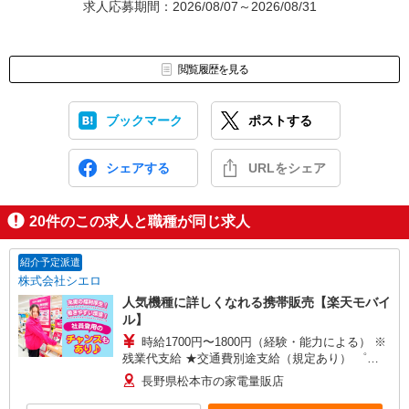
求人応募期間：2026/08/07～2026/08/31
閲覧履歴を見る
ブックマーク
ポストする
シェアする
URLをシェア
20
件のこの求人と職種が同じ求人
紹介予定派遣
株式会社シエロ
人気機種に詳しくなれる携帯販売【楽天モバイ
ル】
時給1700円〜1800円（経験・能力による） ※
残業代支給 ★交通費別途支給（規定あり） ゜
+゜・。○。・゜+゜・。○。・゜+゜ 入社祝い金10
長野県松本市の家電量販店
万円支給(規定有) お友達を紹介頂くと, インセンテ
ィブ支給(規定有) ★月2回払い・週払い可能（規程