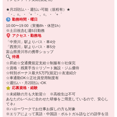
【スマホ面接実施中】
￣￣￣￣￣￣￣￣￣
★月2回払い・週払い可能（規程有）★
自宅に居ながらスマホでカンタン面接OK！
゜・。○。・゜+゜・。○。・゜+゜
オンライン面談なのでスピード対応。
勤務時間・曜日
10:00〜19:00（実働8h・休憩1h）
※土日祝含む週5日勤務
アクセス・勤務地
「中滑川」駅よりバス・車4分
「西滑川」駅よりバス・車5分
富山県滑川市の携帯ショップ
待遇
☆昇給☆交通費規定支給☆制服有☆社保完
☆資格・残業手当☆リゾート施設・ジム優待
☆特別ボーナス最大5万円(規定)☆友達紹介
☆車通勤OK☆正社員登用制度有
☆週払い・月2回払いOK
応募資格・経験
☆未経験の方も大歓迎☆ ※高校生は不可
あなたのレベルに合わせた研修をご用意しているので、安心し
てネ♪
※ハローワークでお仕事お探しの方も対象
※エリアによって英語・中国語・ポルトガル語などの語学を活