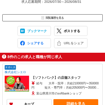
求人応募期間：2026/07/30～2026/08/31
閲覧履歴を見る
ブックマーク
ポストする
シェアする
URLをシェア
8
件のこの求人と職種が同じ求人
派遣社員
株式会社シエロ
【ソフトバンク】の店舗スタッフ
給与 大卒・院卒：月給210000円〜350000
円 短大・専門卒：月給205000円〜350000
円 高卒：月給200000円〜350000
富山県滑川市のsoftbankショップ
円 ※別途支給（時間外手当、地域手当、役割手
当、資格手当） ※個人実績に応じて報奨金・イン
詳細を見る
キープ
センティブあり ※経験・能力・年齢を考慮して金