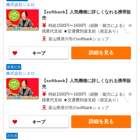
別途支給（規定あり） ゜+゜・。○。・゜+゜ 入社
株式会社シエロ
祝い金10万円支給(規定有) お友達を紹介頂くと, イ
【softbank】人気機種に詳しくなれる携帯販
ンセンティブ支給(規定有) ゜・。○。・゜+゜・。
売
時給1500円〜1600円（経験・能力による） ※
残業代支給 ★交通費別途支給（規定あり） ゜
+゜・。○。・゜+゜・。○。・゜+゜ 入社祝い金10
富山県滑川市のsoftbankショップ
万円支給(規定有) お友達を紹介頂くと, インセンテ
ィブ支給(規定有) ★月2回払い・週払い可能（規程
詳細を見る
キープ
有）★ ゜・。○。・゜+゜・。○。・゜+゜
派遣社員
株式会社シエロ
【softbank】人気機種に詳しくなれる携帯販
売
時給1500円〜1600円（経験・能力による） ※
残業代支給 ★交通費別途支給（規定あり） ゜
+゜・。○。・゜+゜・。○。・゜+゜ 入社祝い金10
富山県滑川市のsoftbankショップ
万円支給(規定有) お友達を紹介頂くと, インセンテ
ィブ支給(規定有) ★月2回払い・週払い可能（規程
詳細を見る
キープ
有）★ ゜・。○。・゜+゜・。○。・゜+゜
正社員