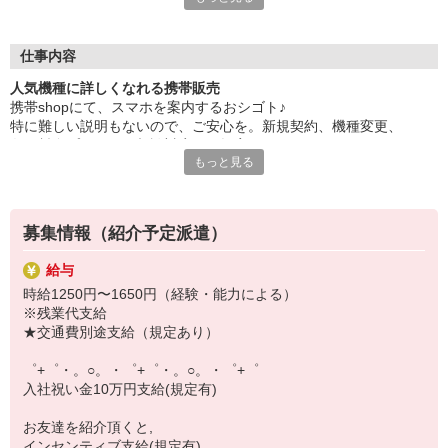
大手キャリアの店舗勤務なので安心・安定！
一度身に着けた知識は、
ずっと先まで役に立ちます！
仕事内容
人気機種に詳しくなれる携帯販売
丁寧な研修もあるので、
携帯shopにて、スマホを案内するおシゴト♪
みなさんから働きやすいと好評です♪
特に難しい説明もないので、ご安心を。新規契約、機種変更、
最新アプリ事情やお得なプラン、
各種料金プランのご相談対応・ご提案などをお願いします。
スマホの裏ワザを学べるチャンス♪
もっと見る
初めての方でも安心♪
【選べるお仕事いろいろ】
あなた専属のコーディネーターが親切・丁寧にフォローするので、
￣￣￣￣￣￣￣￣￣￣￣
満足度◎
▼オフィスワーク
募集情報（紹介予定派遣）
事務、経理、データ入力、コールセンター、受付
■携帯やインターネット販売業務
▼工場・製造・軽作業系
給与
docomo(ドコモ)/au(エーユー)・KDDI/softbank(ソフトバンク)など
機械/食品製造・梱包・仕分け・加工・組立・検査
時給1250円〜1650円（経験・能力による）
の大手キャリアから
▼美容系
※残業代支給
ワイモバイル(Y!mobille)、楽天モバイル、UQなど格安スマホまで幅
眉毛サロンのアイブロウ・ネイリスト・エステ
★交通費別途支給（規定あり）
広く紹介可能♪
▼営業・販売
人気のApple（アップル）店舗もございます！
法人営業・アパレル販売・個別指導塾・人材紹介
゜+゜・。○。・゜+゜・。○。・゜+゜
▼人気案件も多数♪
入社祝い金10万円支給(規定有)
短期・期間限定・オープニング・官公庁案件
上場/優良/大手企業など
お友達を紹介頂くと,
インセンティブ支給(規定有)