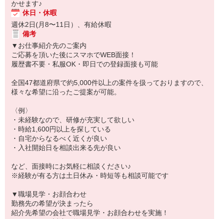
かせます♪
休日・休暇
週休2日(月8〜11日）、有給休暇
備考
▼お仕事紹介先のご案内
ご応募を頂いた後にスマホでWEB面接！
履歴書不要・私服OK・即日での登録面接も可能
全国47都道府県で約5,000件以上の案件を扱っておりますので、
様々な希望に沿ったご提案が可能。
〈例〉
・未経験なので、研修が充実して欲しい
・時給1,600円以上を探している
・自宅からなるべく近くが良い
・入社開始日を相談出来る先が良い
など、面接時にお気軽に相談ください♪
※経験が有る方は土日休み・時短等も相談可能です
▼職場見学・お顔合わせ
勤務先の希望が決まったら
紹介先希望の会社で職場見学・お顔合わせを実施！