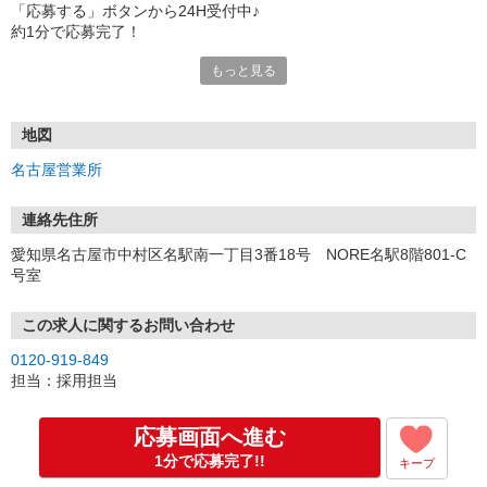
「応募する」ボタンから24H受付中♪
約1分で応募完了！
もっと見る
■電話応募の場合
電話応募も歓迎！（受付:10:00〜20:00）
土日祝も受付中♪
地図
【選考フロー】
名古屋営業所
①応募から3営業日を目安に、メールorお電話でご連絡します。
②面接日時を決定！「0120」から始まる電話番号からご連絡します
★スマホでWEB面接（LINEなど）・出張面接・事務所面接と選べま
連絡先住所
す
愛知県名古屋市中村区名駅南一丁目3番18号 NORE名駅8階801-C
③面接実施（履歴書不要）
号室
④勤務開始（スタート日は応相談）
※ご希望があれば、職場見学の調整もOKです！
この求人に関するお問い合わせ
お気軽にご応募ください♪
0120-919-849
担当：採用担当
応募画面へ進む
1分で応募完了!!
キープ