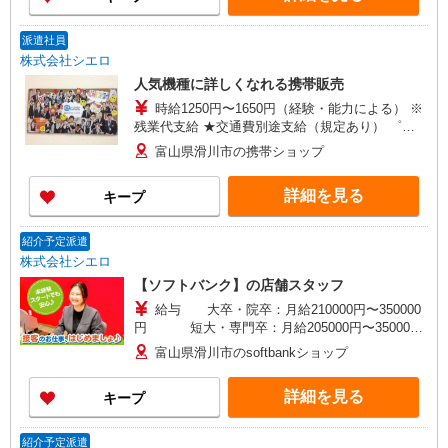
額を決定致します。 ＜補足事項＞ ・資格手当・役
割手当・地域手当（規定に応じて支給） ★交通費
派遣社員
別途支給（規定あり） ゜+゜・。○。・゜+゜ 入社
株式会社シエロ
祝い金10万円支給(規定有) お友達を紹介頂くと, イ
人気機種に詳しくなれる携帯販売
ンセンティブ支給(規定有) ゜・。○。・゜+゜・。
時給1250円〜1650円（経験・能力による） ※
残業代支給 ★交通費別途支給（規定あり） ゜
+゜・。○。・゜+゜・。○。・゜+゜ 入社祝い金10
富山県滑川市の携帯ショップ
万円支給(規定有) お友達を紹介頂くと, インセンテ
ィブ支給(規定有) ★月2回払い・週払い可能（規程
詳細を見る
キープ
有）★ ゜・。○。・゜+゜・。○。・゜+゜
紹介予定派遣
株式会社シエロ
【ソフトバンク】の店舗スタッフ
給与 大卒・院卒：月給210000円〜350000
円 短大・専門卒：月給205000円〜350000
円 高卒：月給200000円〜350000
富山県滑川市のsoftbankショップ
円 ※別途支給（時間外手当、地域手当、役割手
当、資格手当） ※個人実績に応じて報奨金・イン
詳細を見る
キープ
センティブあり ※経験・能力・年齢を考慮して金
額を決定致します。 ＜補足事項＞ ・資格手当・役
割手当・地域手当（規定に応じて支給） ★交通費
紹介予定派遣