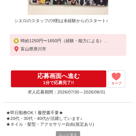
シエロのスタッフの9割は未経験からのスタート♪
時給1250円〜1650円（経験・能力による）
※残業代支給
富山県滑川市
★交通費別途支給（規定あり）
゜+゜・。○。・゜+゜・。○。・゜+゜
入社祝い金10万円支給(規定有)
応募画面へ進む
お友達を紹介頂くと,
1分で応募完了!!
キープ
インセンティブ支給(規定有)
求人応募期間：2026/07/30～2026/08/31
★月2回払い・週払い可能（規程有）★
゜・。○。・゜+゜・。○。・゜+゜
★即日勤務OK！履歴書不要★
★20代・30代・40代が活躍しています♪
★ネイル・髪型・アクセサリー自由(規定あり)
もっと見る
シエロのスタッフは9割が未経験スタート。