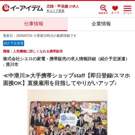
北陸・甲信越
の求人
▼エリア変更
仕事情報
企業情報
更新日：2026/07/31 ※更新日時点の最新情報です
紹介予定派遣
職種：人気機種に詳しくなれる携帯販売
株式会社シエロの家電・携帯販売の求人情報詳細（紹介予定派遣）
- 滑川市
≪中滑川≫大手携帯ショップstaff【即日登録/スマホ
面接OK】直接雇用を目指してやりがいアップ♪