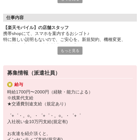
自分だけじゃなくって、
家族や友人にも適用されます！
仕事内容
さらに！各種リゾート施設やスポーツジムなどが
【楽天モバイル】の店舗スタッフ
特別割引価格でご利用可能☆
携帯shopにて、スマホを案内するおシゴト♪
お得に過ごしたいあなたの味方です♪
特に難しい説明もないので、ご安心を。新規契約、機種変更、
各種料金プランのご相談対応・ご提案などをお願いします。
【選べるお仕事いろいろ】
もっと見る
￣￣￣￣￣￣￣￣￣￣￣
初めての方でも安心♪
▼オフィスワーク
あなた専属のコーディネーターが親切・丁寧にフォローするので、
事務、経理、データ入力、コールセンター、受付
満足度◎
▼工場・製造・軽作業系
募集情報（派遣社員）
機械/食品製造・梱包・仕分け・加工・組立・検査
■携帯やインターネット販売業務
▼美容系
給与
docomo(ドコモ)/au(エーユー)・KDDI/softbank(ソフトバンク)など
眉毛サロンのアイブロウ・ネイリスト・エステ
時給1700円〜2000円（経験・能力による）
の大手キャリアから
▼営業・販売
※残業代支給
ワイモバイル(Y!mobille)、楽天モバイル、UQなど格安スマホまで幅
法人営業・アパレル販売・個別指導塾・人材紹介
★交通費別途支給（規定あり）
広く紹介可能♪
▼人気案件も多数♪
人気のApple（アップル）店舗もございます！
短期・期間限定・オープニング・官公庁案件
゜+゜・。○。・゜+゜・。○。・゜+゜
上場/優良/大手企業など
入社祝い金10万円支給(規定有)
【スマホ面接実施中】
お友達を紹介頂くと,
￣￣￣￣￣￣￣￣￣
インセンティブ支給(規定有)