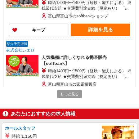
時給1300円〜1400円（経験・能力による） ※
残業代支給 ★交通費別途支給（規定あり） ゜
+゜・。○。・゜+゜・。○。・゜+゜ 入社祝い金10
富山県富山市のsoftbankショップ
万円支給(規定有) お友達を紹介頂くと, インセンテ
ィブ支給(規定有) ★月2回払い・週払い可能（規程
詳細を見る
キープ
有）★ ゜・。○。・゜+゜・。○。・゜+゜
紹介予定派遣
株式会社シエロ
人気機種に詳しくなれる携帯販売
【softbank】
時給1400円〜1500円（経験・能力による） ※
残業代支給 ★交通費別途支給（規定あり） ゜
+゜・。○。・゜+゜・。○。・゜+゜ 入社祝い金10
富山県富山市の家電量販店
万円支給(規定有) お友達を紹介頂くと, インセンテ
ィブ支給(規定有) ★月2回払い・週払い可能（規程
もっと見る
詳細を見る
キープ
有）★ ゜・。○。・゜+゜・。○。・゜+゜
派遣社員
あなたにおすすめの求人情報
株式会社シエロ
【softbank】人気機種に詳しくなれる携帯販
ホールスタッフ
売
時給 1,150円