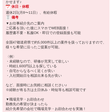
かせます♪
休日・休暇
週休2日(月8〜11日）、有給休暇
備考
▼お仕事紹介先のご案内
ご応募を頂いた後にスマホでWEB面接！
履歴書不要・私服OK・即日での登録面接も可能
全国47都道府県で約5,000件以上の案件を扱っておりますので、
様々な希望に沿ったご提案が可能。
〈例〉
・未経験なので、研修が充実して欲しい
・時給1,600円以上を探している
・自宅からなるべく近くが良い
・入社開始日を相談出来る先が良い
など、面接時にお気軽に相談ください♪
※経験が有る方は土日休み・時短等も相談可能です
▼職場見学・お顔合わせ
勤務先の希望が決まったら
紹介先希望の会社で職場見学・お顔合わせを実施！