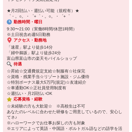
自宅に居ながらスマホでカンタン面接OK！
オンライン面談なのでスピード対応。
★月2回払い・週払い可能（規程有）★
即日登録もOK♪
゜・。○。・゜+゜・。○。・゜+゜
勤務時間・曜日
気になった方はお気軽にご相談ください！
9:30〜21:00（実働8時間/休憩1時間）
※土日祝含め週5日勤務
アクセス・勤務地
「速星」駅より徒歩14分
「婦中鵜坂」駅より徒歩24分
富山県富山市の楽天モバイルショップ
待遇
☆昇給☆交通費規定支給☆制服有☆社保完
☆資格・残業手当☆リゾート施設・ジム優待
☆特別ボーナス最大5万円(規定)☆友達紹介
☆車通勤OK☆正社員登用制度有
☆週払い・月2回払いOK
応募資格・経験
☆未経験の方も大歓迎☆ ※高校生は不可
あなたのレベルに合わせた研修をご用意しているので、安心し
てネ♪
※ハローワークでお仕事お探しの方も対象
※エリアによって英語・中国語・ポルトガル語などの語学を活