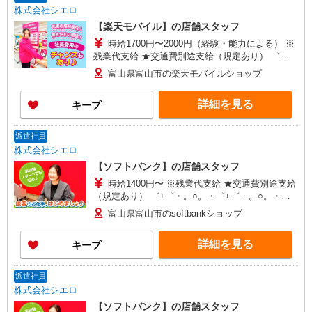
株式会社シエロ
【楽天モバイル】の店舗スタッフ
時給1700円〜2000円（経験・能力による） ※
残業代支給 ★交通費別途支給（規定あり） ゜
+゜・。○。・゜+゜・。○。・゜+゜ 入社祝い金10
富山県富山市の楽天モバイルショップ
万円支給(規定有) お友達を紹介頂くと, インセンテ
ィブ支給(規定有) ★月2回払い・週払い可能（規程
詳細を見る
キープ
有）★ ゜・。○。・゜+゜・。○。・゜+゜
派遣社員
株式会社シエロ
【ソフトバンク】の店舗スタッフ
時給1400円〜 ※残業代支給 ★交通費別途支給
（規定あり） ゜+゜・。○。・゜+゜・。○。・゜
+゜ 入社祝い金10万円支給(規定有) お友達を紹介
富山県富山市のsoftbankショップ
頂くと, インセンティブ支給(規定有) ★月2回払
い・週払い可能（規程有）★ ゜・。○。・゜
詳細を見る
キープ
+゜・。○。・゜+゜
派遣社員
株式会社シエロ
【ソフトバンク】の店舗スタッフ