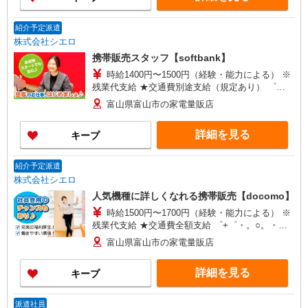
紹介予定派遣
株式会社シエロ
携帯販売スタッフ【softbank】
時給1400円〜1500円（経験・能力による） ※
残業代支給 ★交通費別途支給（規定あり） ゜
+゜・。○。・゜+゜・。○。・゜+゜ 入社祝い金10
富山県富山市の家電量販店
万円支給(規定有) お友達を紹介頂くと, インセンテ
ィブ支給(規定有) ★月2回払い・週払い可能（規程
詳細を見る
キープ
有）★ ゜・。○。・゜+゜・。○。・゜+゜
紹介予定派遣
株式会社シエロ
人気機種に詳しくなれる携帯販売【docomo】
時給1500円〜1700円（経験・能力による） ※
残業代支給 ★交通費全額支給 ゜+゜・。○。・゜
+゜・。○。・゜+゜ 入社祝い金10万円支給(規定
富山県富山市の家電量販店
有) お友達を紹介頂くと, インセンティブ支給(規定
有) ★月2回払い・週払い可能（規程有）★ ゜・。
詳細を見る
キープ
○。・゜+゜・。○。・゜+゜
派遣社員