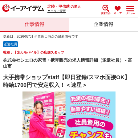
北陸・甲信越
の求人
▼エリア変更
仕事情報
企業情報
更新日：2026/07/31 ※更新日時点の最新情報です
派遣社員
職種：【楽天モバイル】の店舗スタッフ
株式会社シエロの家電・携帯販売の求人情報詳細（派遣社員） - 富
山市
大手携帯ショップstaff【即日登録/スマホ面接OK】
時給1700円で安定収入！＜速星＞