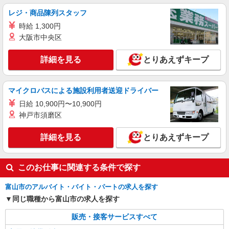
携帯販売スタッフ【docomo】
レジ・商品陳列スタッフ
時給1500円〜1700円（経験・能力による） ※
時給 1,300円
残業代支給 ★交通費全額支給 ゜+゜・。○。・゜
大阪市中央区
+゜・。○。・゜+゜ 入社祝い金10万円支給(規定
富山県富山市の家電量販店
有) お友達を紹介頂くと, インセンティブ支給(規定
有) ★月2回払い・週払い可能（規程有）★ ゜・。
詳細を見る
とりあえずキープ
詳細を見る
キープ
○。・゜+゜・。○。・゜+゜
派遣社員
マイクロバスによる施設利用者送迎ドライバー
株式会社シエロ
日給 10,900円〜10,900円
【softbank】の携帯販売スタッフ
神戸市須磨区
時給1300円〜1400円（経験・能力による） ※
残業代支給 ★交通費別途支給（規定あり） ゜
詳細を見る
とりあえずキープ
+゜・。○。・゜+゜・。○。・゜+゜ 入社祝い金10
富山県富山市のsoftbankショップ
万円支給(規定有) お友達を紹介頂くと, インセンテ
ィブ支給(規定有) ★月2回払い・週払い可能（規程
詳細を見る
キープ
このお仕事に関連する条件で探す
有）★ ゜・。○。・゜+゜・。○。・゜+゜
富山市のアルバイト・バイト・パートの求人を探す
同じ職種から富山市の求人を探す
販売・接客サービスすべて