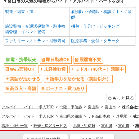
富山市の人気の職種からバイト・アルバイト・パートを探す
製造・組立・加工
看護師・保健師・看護助手・助産
師
施設警備・交通誘導警備・駐車輪
梱包・仕分け・ピッキング
場管理・イベント警備
ファミリーレストラン・回転寿司
医療事務・受付・クラーク
家電・携帯販売
即日勤務OK
履歴書不要
Web面接OK
未経験歓迎
ミドル（40代～）活躍中
英語が活かせる
語学力を活かせる（英語以外）
高収入・高額
ボーナス・賞与あり
もっと見る
アルバイト・バイト・求人TOP
北陸・甲信越
富山県
富山市
株式会社
アルバイト・バイト・求人TOP
富山県の路線
ＪＲ高山本線
速星駅
株
職種・条件一覧
販売・接客サービス
北陸・甲信越
富山県
富山市
株