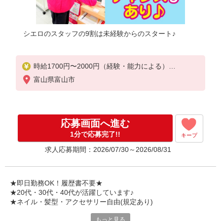
シエロのスタッフの9割は未経験からのスタート♪
時給1700円〜2000円（経験・能力による）
※残業代支給
富山県富山市
★交通費別途支給（規定あり）
゜+゜・。○。・゜+゜・。○。・゜+゜
入社祝い金10万円支給(規定有)
応募画面へ進む
お友達を紹介頂くと,
1分で応募完了!!
キープ
インセンティブ支給(規定有)
求人応募期間：2026/07/30～2026/08/31
★月2回払い・週払い可能（規程有）★
゜・。○。・゜+゜・。○。・゜+゜
★即日勤務OK！履歴書不要★
★20代・30代・40代が活躍しています♪
★ネイル・髪型・アクセサリー自由(規定あり)
もっと見る
各キャリアの新機種が特別価格で購入OK！！