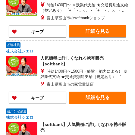
時給1400円〜 ※残業代支給 ★交通費別途支給
（規定あり） ゜+゜・。○。・゜+゜・。○。・゜
+゜ 入社祝い金10万円支給(規定有) お友達を紹介
富山県富山市のsoftbankショップ
頂くと, インセンティブ支給(規定有) ★月2回払
い・週払い可能（規程有）★ ゜・。○。・゜
詳細を見る
キープ
+゜・。○。・゜+゜
派遣社員
株式会社シエロ
人気機種に詳しくなれる携帯販売
【softbank】
時給1400円〜1500円（経験・能力による） ※
残業代支給 ★交通費別途支給（規定あり） ゜
+゜・。○。・゜+゜・。○。・゜+゜ 入社祝い金10
富山県富山市の家電量販店
万円支給(規定有) お友達を紹介頂くと, インセンテ
ィブ支給(規定有) ★月2回払い・週払い可能（規程
詳細を見る
キープ
有）★ ゜・。○。・゜+゜・。○。・゜+゜
紹介予定派遣
株式会社シエロ
【softbank】人気機種に詳しくなれる携帯販
売