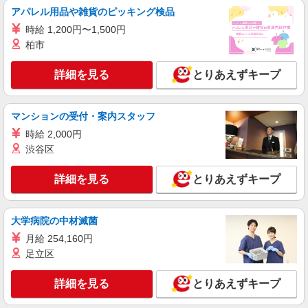
派遣社員
アパレル用品や雑貨のピッキング検品
株式会社シエロ
時給 1,200円〜1,500円
【楽天モバイル】の店舗スタッフ
柏市
月給245250円〜 ※残業代支給 ★交通費別途支
給（規定あり） ゜+゜・。○。・゜+゜・。
詳細を見る
とりあえずキープ
○。・゜+゜ 入社祝い金10万円支給(規定有) お友達
富山県富山市の楽天モバイルショップ
を紹介頂くと, インセンティブ支給(規定有) ゜・。
○。・゜+゜・。○。・゜+゜
マンションの受付・案内スタッフ
詳細を見る
キープ
時給 2,000円
紹介予定派遣
渋谷区
株式会社シエロ
【ドコモ】の店舗スタッフ
詳細を見る
とりあえずキープ
時給1500円〜 ※残業代支給 ★交通費別途支給
（規定あり） ゜+゜・。○。・゜+゜・。○。・゜
+゜ 入社祝い金10万円支給(規定有) お友達を紹介
大学病院の中材滅菌
富山県富山市のdocomoショップ
頂くと, インセンティブ支給(規定有) ★月2回払
月給 254,160円
い・週払い可能（規程有）★ ゜・。○。・゜
足立区
詳細を見る
キープ
+゜・。○。・゜+゜
詳細を見る
とりあえずキープ
紹介予定派遣
株式会社シエロ