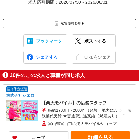
求人応募期間：2026/07/30～2026/08/31
閲覧履歴を見る
ブックマーク
ポストする
シェアする
URLをシェア
20
件のこの求人と職種が同じ求人
紹介予定派遣
株式会社シエロ
【楽天モバイル】の店舗スタッフ
時給1700円〜2000円（経験・能力による） ※
残業代支給 ★交通費別途支給（規定あり） ゜
+゜・。○。・゜+゜・。○。・゜+゜ 入社祝い金10
富山県富山市の楽天モバイルショップ
万円支給(規定有) お友達を紹介頂くと, インセンテ
ィブ支給(規定有) ★月2回払い・週払い可能（規程
詳細を見る
キープ
有）★ ゜・。○。・゜+゜・。○。・゜+゜