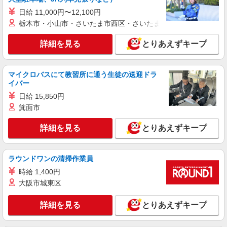
日給 11,000円〜12,100円
紹介予定派遣
栃木市・小山市・さいたま市西区・さいたま市岩槻区・久喜市・
株式会社シエロ
【楽天モバイル】の店舗スタッフ
詳細を見る
とりあえずキープ
時給1700円〜2000円（経験・能力による） ※
残業代支給 ★交通費別途支給（規定あり） ゜
+゜・。○。・゜+゜・。○。・゜+゜ 入社祝い金10
マイクロバスにて教習所に通う生徒の送迎ドラ
富山県富山市の楽天モバイルショップ
イバー
万円支給(規定有) お友達を紹介頂くと, インセンテ
ィブ支給(規定有) ★月2回払い・週払い可能（規程
日給 15,850円
詳細を見る
キープ
有）★ ゜・。○。・゜+゜・。○。・゜+゜
箕面市
紹介予定派遣
詳細を見る
とりあえずキープ
株式会社シエロ
人気機種に詳しくなれる携帯販売
【softbank】
ラウンドワンの清掃作業員
時給1400円〜1600円（経験・能力による） ※
時給 1,400円
残業代支給 ★交通費別途支給（規定あり） ゜
大阪市城東区
+゜・。○。・゜+゜・。○。・゜+゜ 入社祝い金10
富山県富山市の家電量販店
万円支給(規定有) お友達を紹介頂くと, インセンテ
ィブ支給(規定有) ★月2回払い・週払い可能（規程
詳細を見る
とりあえずキープ
詳細を見る
キープ
有）★ ゜・。○。・゜+゜・。○。・゜+゜