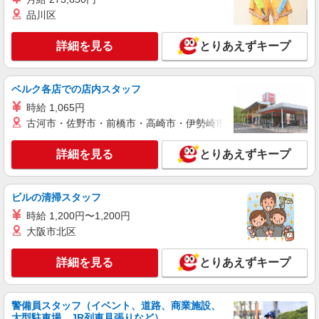
頂くと, インセンティブ支給(規定有) ★月2回払
品川区
い・週払い可能（規程有）★ ゜・。○。・゜
詳細を見る
キープ
+゜・。○。・゜+゜
詳細を見る
とりあえずキープ
紹介予定派遣
株式会社シエロ
ベルク各店での店内スタッフ
【docomo】の携帯販売スタッフ
時給 1,065円
時給1400円〜 ※残業代支給 ★交通費別途支給
古河市・佐野市・前橋市・高崎市・伊勢崎市・太田市・館林市・
（規定あり） ゜+゜・。○。・゜+゜・。○。・゜
+゜ 入社祝い金10万円支給(規定有) お友達を紹介
富山県富山市のdocomoショップ
頂くと, インセンティブ支給(規定有) ★月2回払
詳細を見る
とりあえずキープ
い・週払い可能（規程有）★ ゜・。○。・゜
詳細を見る
キープ
+゜・。○。・゜+゜
ビルの清掃スタッフ
紹介予定派遣
時給 1,200円〜1,200円
株式会社シエロ
大阪市北区
【docomo】の携帯販売スタッフ
時給1400円〜 ※残業代支給 ★交通費別途支給
詳細を見る
とりあえずキープ
（規定あり） ゜+゜・。○。・゜+゜・。○。・゜
+゜ 入社祝い金10万円支給(規定有) お友達を紹介
富山県富山市のdocomoショップ
頂くと, インセンティブ支給(規定有) ★月2回払
警備員スタッフ（イベント、道路、商業施設、
い・週払い可能（規程有）★ ゜・。○。・゜
詳細を見る
キープ
大型駐車場、JR列車見張りなど）
+゜・。○。・゜+゜