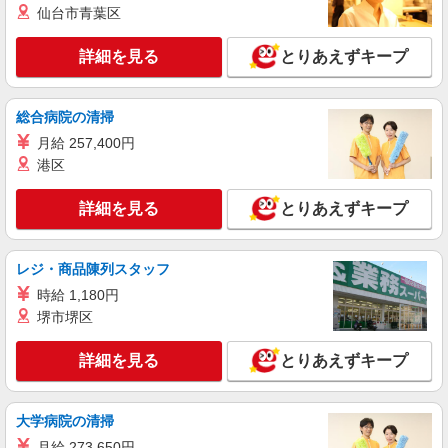
時給1300円〜1400円（経験・能力による） ※
仙台市青葉区
残業代支給 ★交通費別途支給（規定あり） ゜
+゜・。○。・゜+゜・。○。・゜+゜ 入社祝い金10
富山県富山市のsoftbankショップ
万円支給(規定有) お友達を紹介頂くと, インセンテ
詳細を見る
とりあえずキープ
ィブ支給(規定有) ★月2回払い・週払い可能（規程
詳細を見る
キープ
有）★ ゜・。○。・゜+゜・。○。・゜+゜
総合病院の清掃
派遣社員
月給 257,400円
株式会社シエロ
港区
人気機種に詳しくなれる携帯販売【docomo】
時給1500円〜 ※残業代支給 ★交通費別途支給
詳細を見る
とりあえずキープ
（規定あり） ゜+゜・。○。・゜+゜・。○。・゜
+゜ 入社祝い金10万円支給(規定有) お友達を紹介
富山県富山市の家電量販店
頂くと, インセンティブ支給(規定有) ★月2回払
レジ・商品陳列スタッフ
い・週払い可能（規程有）★ ゜・。○。・゜
詳細を見る
キープ
+゜・。○。・゜+゜
時給 1,180円
堺市堺区
派遣社員
株式会社シエロ
詳細を見る
とりあえずキープ
【docomo】の携帯販売スタッフ
時給1400円〜 ※残業代支給 ★交通費別途支給
大学病院の清掃
（規定あり） ゜+゜・。○。・゜+゜・。○。・゜
+゜ 入社祝い金10万円支給(規定有) お友達を紹介
富山県富山市のdocomoショップ
月給 273,650円