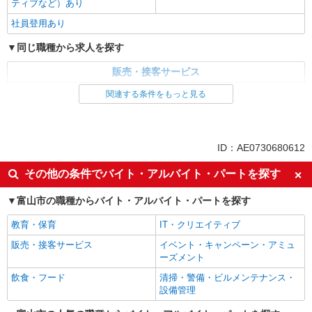
ティブなど）あり
社員登用あり
同じ職種から求人を探す
販売・接客サービス
家電・携帯販売
関連する条件をもっと見る
同じ特徴から求人を探す
未経験歓迎
ミドル（40代～）活躍中
ID：AE0730680612
英語が活かせる
ボーナス・賞与あり
その他の条件でバイト・アルバイト・パートを探す
日払い
車通勤OK
富山市の職種からバイト・アルバイト・パートを探す
交通費支給
社会保険あり
社員登用あり
教育・保育
IT・クリエイティブ
販売・接客サービス
イベント・キャンペーン・アミュ
ーズメント
飲食・フード
清掃・警備・ビルメンテナンス・
設備管理