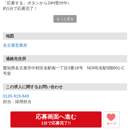
「応募する」ボタンから24H受付中♪
約1分で応募完了！
もっと見る
■電話応募の場合
電話応募も歓迎！（受付:10:00〜20:00）
土日祝も受付中♪
地図
【選考フロー】
名古屋営業所
①応募から3営業日を目安に、メールorお電話でご連絡します。
②面接日時を決定！「0120」から始まる電話番号からご連絡します
★スマホでWEB面接（LINEなど）・出張面接・事務所面接と選べま
連絡先住所
す
愛知県名古屋市中村区名駅南一丁目3番18号 NORE名駅8階801-C
③面接実施（履歴書不要）
号室
④勤務開始（スタート日は応相談）
※ご希望があれば、職場見学の調整もOKです！
この求人に関するお問い合わせ
お気軽にご応募ください♪
0120-919-849
担当：採用担当
応募画面へ進む
1分で応募完了!!
キープ