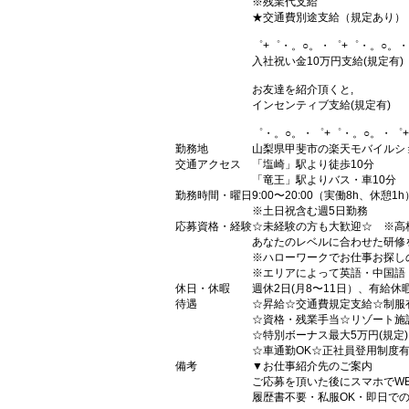
※残業代支給
★交通費別途支給（規定あり）
゜+゜・。○。・゜+゜・。○。・
入社祝い金10万円支給(規定有)
お友達を紹介頂くと,
インセンティブ支給(規定有)
゜・。○。・゜+゜・。○。・゜
勤務地
山梨県甲斐市の楽天モバイルシ
交通アクセス
「塩崎」駅より徒歩10分
「竜王」駅よりバス・車10分
勤務時間・曜日
9:00〜20:00（実働8h、休憩1h
※土日祝含む週5日勤務
応募資格・経験
☆未経験の方も大歓迎☆ ※高
あなたのレベルに合わせた研修
※ハローワークでお仕事お探し
※エリアによって英語・中国語
休日・休暇
週休2日(月8〜11日）、有給休
待遇
☆昇給☆交通費規定支給☆制服
☆資格・残業手当☆リゾート施
☆特別ボーナス最大5万円(規定
☆車通勤OK☆正社員登用制度
備考
▼お仕事紹介先のご案内
ご応募を頂いた後にスマホでW
履歴書不要・私服OK・即日で