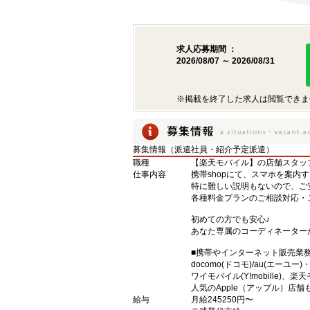
求人応募期間 ：
2026/08/07 ～ 2026/08/31
※掲載を終了した求人は閲覧できま
募集情報（派遣社員・紹介予定派遣）
職種
【楽天モバイル】の店舗スタッ
仕事内容
携帯shopにて、スマホを案内
特に難しい説明もないので、ご
各種料金プランのご相談対応・
初めての方でも安心♪
あなた専属のコーディネーター
■携帯やインターネット販売業
docomo(ドコモ)/au(エーユー
ワイモバイル(Y!mobille)
人気のApple（アップル）店
給与
月給245250円〜