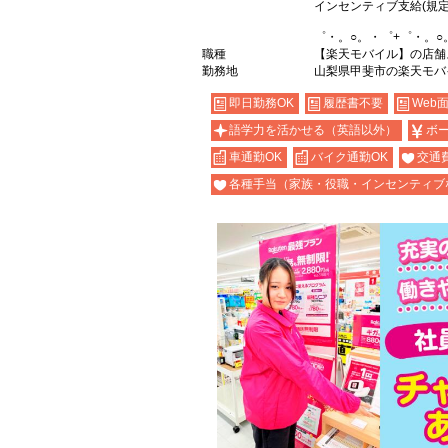
インセンティブ支給(規定
゜・。○。・゜+゜・。○
職種
【楽天モバイル】の店舗
勤務地
山梨県甲斐市の楽天モバ
即日勤務OK
履歴書不要
Web
語学力を活かせる（英語以外）
ボ
車通勤OK
バイク通勤OK
交通
各種手当（家族・役職・インセンティブ