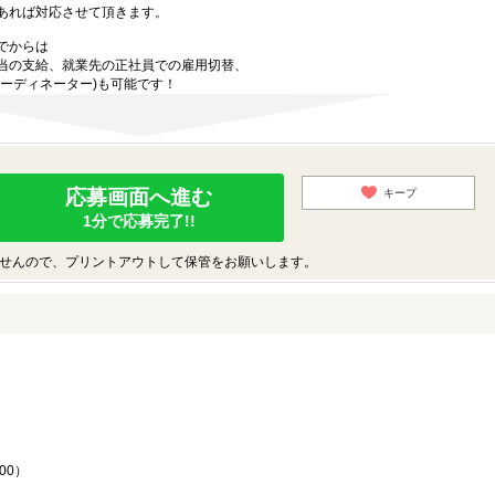
あれば対応させて頂きます。
でからは
当の支給、就業先の正社員での雇用切替、
ーディネーター)も可能です！
応募画面へ進む
キープ
1分で応募完了!!
せんので、プリントアウトして保管をお願いします。
♪
00）