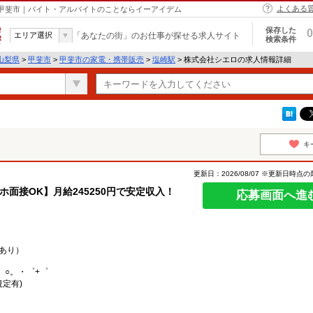
よくある
 甲斐市｜バイト・アルバイトのことならイーアイデム
保存した
0
エリア選択
「あなたの街」のお仕事が探せる求人サイト
検索条件
山梨県
>
甲斐市
>
甲斐市の家電・携帯販売
>
塩崎駅
> 株式会社シエロの求人情報詳細
キ
更新日：2026/08/07 ※更新日時点
マホ面接OK】月給245250円で安定収入！
応募画面へ進
あり）
。○。・゜+゜
規定有)