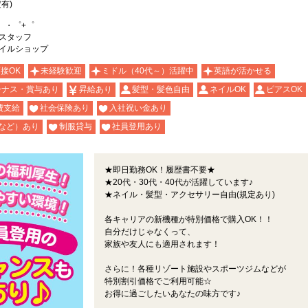
有)
。・゜+゜
スタッフ
イルショップ
面接OK
未経験歓迎
ミドル（40代～）活躍中
英語が活かせる
ーナス・賞与あり
昇給あり
髪型・髪色自由
ネイルOK
ピアスOK
費支給
社会保険あり
入社祝い金あり
など）あり
制服貸与
社員登用あり
★即日勤務OK！履歴書不要★
★20代・30代・40代が活躍しています♪
★ネイル・髪型・アクセサリー自由(規定あり)
各キャリアの新機種が特別価格で購入OK！！
自分だけじゃなくって、
家族や友人にも適用されます！
さらに！各種リゾート施設やスポーツジムなどが
特別割引価格でご利用可能☆
お得に過ごしたいあなたの味方です♪