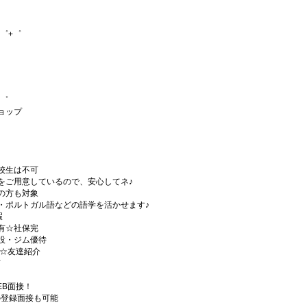
゜+゜
+゜
ョップ
）
校生は不可
をご用意しているので、安心してネ♪
の方も対象
・ポルトガル語などの語学を活かせます♪
暇
有☆社保完
設・ジム優待
)☆友達紹介
有
EB面接！
の登録面接も可能