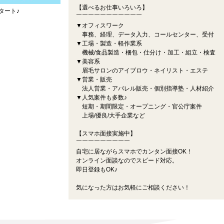
【選べるお仕事いろいろ】
タート♪
￣￣￣￣￣￣￣￣￣￣￣
▼オフィスワーク
事務、経理、データ入力、コールセンター、受付
▼工場・製造・軽作業系
機械/食品製造・梱包・仕分け・加工・組立・検査
▼美容系
眉毛サロンのアイブロウ・ネイリスト・エステ
▼営業・販売
法人営業・アパレル販売・個別指導塾・人材紹介
▼人気案件も多数♪
短期・期間限定・オープニング・官公庁案件
上場/優良/大手企業など
【スマホ面接実施中】
￣￣￣￣￣￣￣￣￣
自宅に居ながらスマホでカンタン面接OK！
オンライン面談なのでスピード対応。
即日登録もOK♪
気になった方はお気軽にご相談ください！