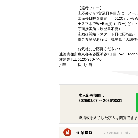
【選考フロー】
①応募から3営業日を目安に、メール
②面接日時を決定！「0120」から
★スマホでWEB面接（LINEなど
③面接実施（履歴書不要）
④勤務開始（スタート日は応相談）
※ご希望があれば、職場見学の調整
お気軽にご応募ください♪
連絡先住所
東京都渋谷区渋谷3丁目15-4 Monost
連絡先TEL
0120-980-746
担当
採用担当
求人応募期間 ：
2026/08/07 ～ 2026/08/31
※掲載を終了した求人は閲覧できま