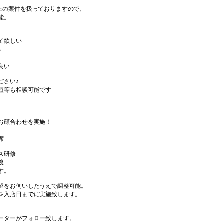
件以上の案件を扱っておりますので、
能。
て欲しい
る
良い
ださい♪
短等も相談可能です
お顔合わせを実施！
席
ス研修
後
す。
望をお伺いしたうえで調整可能。
を入店日までに実施致します。
ーターがフォロー致します。