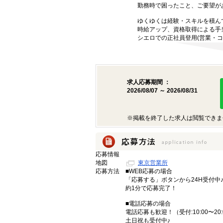
勤務時で困ったこと、ご要望が
ゆくゆくは経験・スキルを積ん
時給アップ、資格取得による手
シエロでの正社員登用(営業・コ
求人応募期間 ：
2026/08/07 ～ 2026/08/31
※掲載を終了した求人は閲覧できま
応募情報
地図
東京営業所
応募方法
■WEB応募の場合
「応募する」ボタンから24H受付中
約1分で応募完了！
■電話応募の場合
電話応募も歓迎！（受付:10:00〜20:
土日祝も受付中♪