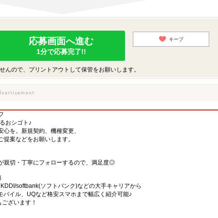
応募画面へ進む
キープ
1分で応募完了!!
せんので、プリントアウトして保管をお願いします。
フ
するおシゴト♪
安心を。新規契約、機種変更、
ご提案などをお願いします。
が親切・丁寧にフォローするので、満足度◎
務
)・KDDI/softbank(ソフトバンク)などの大手キャリアから
、楽天モバイル、UQなど格安スマホまで幅広く紹介可能♪
舗もございます！