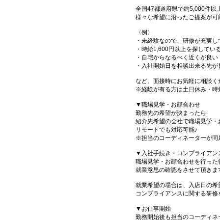
全国47都道府県で約5,000
様々な希望に沿ったご提案が可
〈例〉
・未経験なので、研修が充実し
・時給1,600円以上を探してい
・自宅からなるべく近くが良い
・入社開始日を相談出来る先が
など、面接時にお気軽に相談く
※経験が有る方は土日休み・時
▼職場見学・お顔合わせ
勤務先の希望が決まったら
紹介先希望の会社で職場見学・
リモートでも対応可能♪
※担当のコーディネーターが同
▼入社手続き・コンプライアン
職場見学・お顔合わせを行った
就業意思の確認をさせて頂きま
就業希望の場合は、入店日の希
コンプライアンスに関する研修
▼お仕事開始
勤務開始後も担当のコーディネ