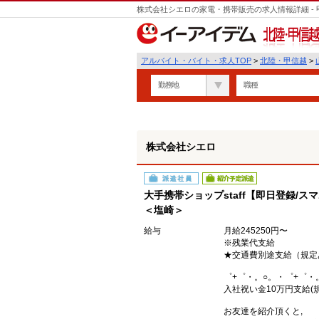
株式会社シエロの家電・携帯販売の求人情報詳細 -
遣
北陸・甲信越
アルバイト・バイト・求人TOP
>
北陸・甲信越
>
勤務地
職種
株式会社シエロ
派遣社員
紹介予定派遣
大手携帯ショップstaff【即日登録/ス
＜塩崎＞
給与
月給245250円〜
※残業代支給
★交通費別途支給（規定
゜+゜・。○。・゜+゜・
入社祝い金10万円支給(
お友達を紹介頂くと,