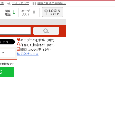
質問
サイトマップ
掲載ご希望のお客様へ
閲覧
キープ
1
0
履歴
リスト
ログイン
キープ中のお仕事（0件）
保存した検索条件（
0
件）
閲覧したお仕事（1件）
ープ
株式会社シエロ
の最新情報です
む