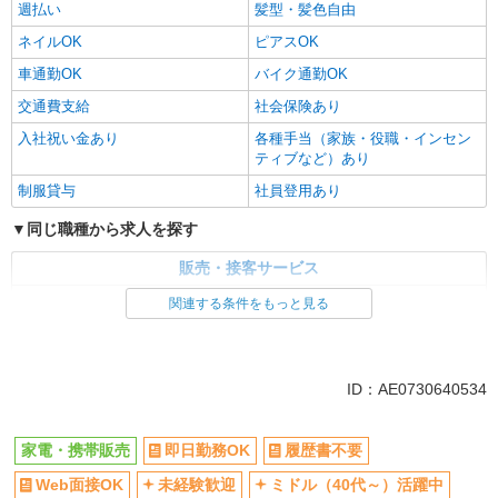
週払い
髪型・髪色自由
ネイルOK
ピアスOK
車通勤OK
バイク通勤OK
交通費支給
社会保険あり
入社祝い金あり
各種手当（家族・役職・インセン
ティブなど）あり
制服貸与
社員登用あり
同じ職種から求人を探す
販売・接客サービス
家電・携帯販売
関連する条件をもっと見る
同じ特徴から求人を探す
未経験歓迎
ミドル（40代～）活躍中
ID：AE0730640534
英語が活かせる
ボーナス・賞与あり
日払い
車通勤OK
家電・携帯販売
即日勤務OK
履歴書不要
交通費支給
社会保険あり
Web面接OK
未経験歓迎
ミドル（40代～）活躍中