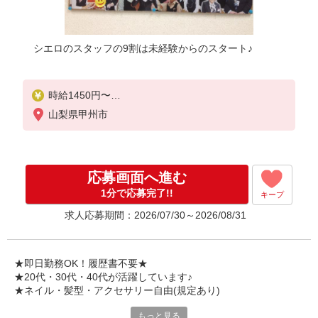
シエロのスタッフの9割は未経験からのスタート♪
時給1450円〜
※残業代支給
山梨県甲州市
★交通費別途支給（規定あり）
゜+゜・。○。・゜+゜・。○。・゜+゜
入社祝い金10万円支給(規定有)
応募画面へ進む
お友達を紹介頂くと,
1分で応募完了!!
キープ
インセンティブ支給(規定有)
求人応募期間：2026/07/30～2026/08/31
★月2回払い・週払い可能（規程有）★
゜・。○。・゜+゜・。○。・゜+゜
★即日勤務OK！履歴書不要★
★20代・30代・40代が活躍しています♪
★ネイル・髪型・アクセサリー自由(規定あり)
もっと見る
新しい機種やプラン。