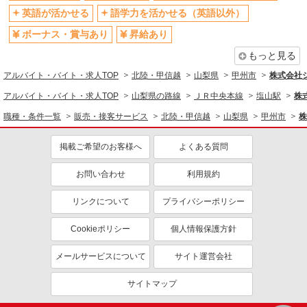
社員登用あり
英語が活かせる
語学力を活かせる（英語以外）
ボーナス・賞与あり
昇給あり
もっと見る
アルバイト・バイト・求人TOP
北陸・甲信越
山梨県
甲州市
株式会社
アルバイト・バイト・求人TOP
山梨県の路線
ＪＲ中央本線
塩山駅
株
職種・条件一覧
販売・接客サービス
北陸・甲信越
山梨県
甲州市
株
掲載ご希望のお客様へ
よくある質問
お問い合わせ
利用規約
リンクについて
プライバシーポリシー
Cookieポリシー
個人情報保護方針
メールサービスについて
サイト運営会社
サイトマップ