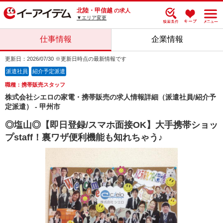
北陸・甲信越
の求人
▼エリア変更
仕事情報
企業情報
更新日：2026/07/30 ※更新日時点の最新情報です
派遣社員
紹介予定派遣
職種：携帯販売スタッフ
株式会社シエロの家電・携帯販売の求人情報詳細（派遣社員/紹介予
定派遣） - 甲州市
◎塩山◎【即日登録/スマホ面接OK】大手携帯ショッ
プstaff！裏ワザ便利機能も知れちゃう♪