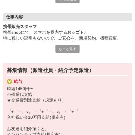
日々変わる専門知識を覚えるのはやっぱり大変。
でも心配ご無用！
仕事内容
シエロのご紹介するお店は、チームワークが良く
携帯販売スタッフ
お互いに教え合ったり、フォローしあったりする
携帯shopにて、スマホを案内するおシゴト♪
和気あいあいとした人間関係がある店舗ばかり！
特に難しい説明もないので、ご安心を。新規契約、機種変更、
皆で一緒にステップアップしましょう♪
各種料金プランのご相談対応・ご提案などをお願いします。
もっと見る
【選べるお仕事いろいろ】
初めての方でも安心♪
￣￣￣￣￣￣￣￣￣￣￣
あなた専属のコーディネーターが親切・丁寧にフォローするので、
▼オフィスワーク
満足度◎
事務、経理、データ入力、コールセンター、受付
募集情報（派遣社員・紹介予定派遣）
▼工場・製造・軽作業系
■携帯やインターネット販売業務
機械/食品製造・梱包・仕分け・加工・組立・検査
給与
docomo(ドコモ)/au(エーユー)・KDDI/softbank(ソフトバンク)など
▼美容系
時給1450円〜
の大手キャリアから
眉毛サロンのアイブロウ・ネイリスト・エステ
※残業代支給
ワイモバイル(Y!mobille)、楽天モバイル、UQなど格安スマホまで幅
▼営業・販売
★交通費別途支給（規定あり）
広く紹介可能♪
法人営業・アパレル販売・個別指導塾・人材紹介
人気のApple（アップル）店舗もございます！
▼人気案件も多数♪
゜+゜・。○。・゜+゜・。○。・゜+゜
短期・期間限定・オープニング・官公庁案件
入社祝い金10万円支給(規定有)
上場/優良/大手企業など
お友達を紹介頂くと,
【スマホ面接実施中】
インセンティブ支給(規定有)