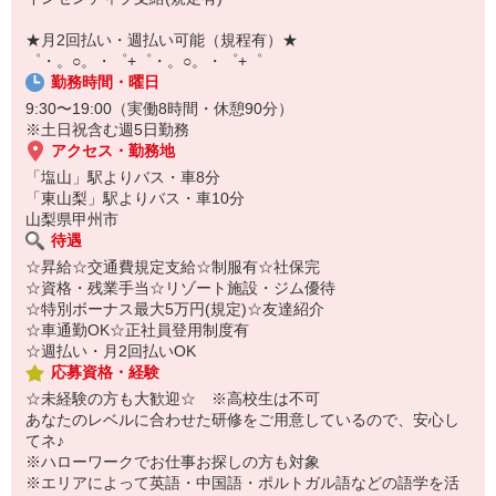
￣￣￣￣￣￣￣￣￣
自宅に居ながらスマホでカンタン面接OK！
★月2回払い・週払い可能（規程有）★
オンライン面談なのでスピード対応。
゜・。○。・゜+゜・。○。・゜+゜
勤務時間・曜日
9:30〜19:00（実働8時間・休憩90分）
※土日祝含む週5日勤務
アクセス・勤務地
「塩山」駅よりバス・車8分
「東山梨」駅よりバス・車10分
山梨県甲州市
待遇
☆昇給☆交通費規定支給☆制服有☆社保完
☆資格・残業手当☆リゾート施設・ジム優待
☆特別ボーナス最大5万円(規定)☆友達紹介
☆車通勤OK☆正社員登用制度有
☆週払い・月2回払いOK
応募資格・経験
☆未経験の方も大歓迎☆ ※高校生は不可
あなたのレベルに合わせた研修をご用意しているので、安心し
てネ♪
※ハローワークでお仕事お探しの方も対象
※エリアによって英語・中国語・ポルトガル語などの語学を活