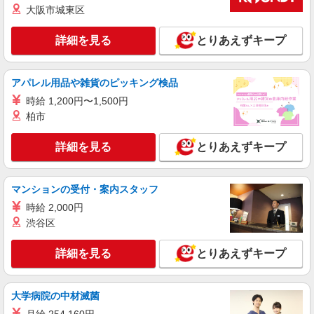
大阪市城東区
れば車通勤もOK
詳細を見る
キープ
詳細を見る
とりあえずキープ
派遣社員
パーソルテンプスタッフ株式会社 上信コーディネートセンター（長
アパレル用品や雑貨のピッキング検品
野）/26-0522336
時給 1,200円〜1,500円
［車通勤OK］経験いかせる★サポート事務の
柏市
オシゴト
時給1400円
詳細を見る
とりあえずキープ
長野県長野市／最寄駅：長野駅 ≪車通勤可
≫ マイカー通勤OK！無料駐車場有
マンションの受付・案内スタッフ
詳細を見る
キープ
時給 2,000円
渋谷区
派遣社員
パーソルテンプスタッフ株式会社 上信コーディネートセンター（長
詳細を見る
とりあえずキープ
野）/26-0583026
［9月開始］40代活躍中★営業事務のお仕事＠
長野市高田
大学病院の中材滅菌
時給1300円