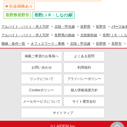
社会保険あり
長野県長野市
長野(ＪＲ・しなの)駅
アルバイト・バイト・求人TOP
北陸・甲信越
長野県
長野市
パーソルテ
アルバイト・バイト・求人TOP
長野県の路線
北陸新幹線
長野(ＪＲ・しな
職種・条件一覧
オフィスワーク・事務
北陸・甲信越
長野県
長野市
掲載ご希望のお客様へ
よくある質問
お問い合わせ
利用規約
リンクについて
プライバシーポリシー
Cookieポリシー
個人情報保護方針
メールサービスについて
サイト運営会社
サイトマップ
(c) AIDEM Inc.