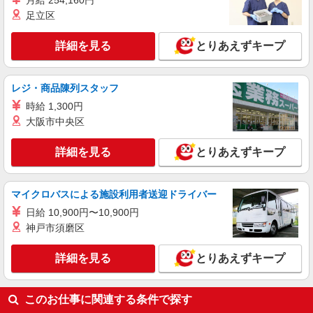
月給 254,160円
長野県長野市／最寄駅：長野駅 ≪車通勤可
足立区
≫ 無料駐車場完備
詳細を見る
とりあえずキープ
詳細を見る
キープ
派遣社員
レジ・商品陳列スタッフ
パーソルテンプスタッフ株式会社 上信コーディネートセンター（長
時給 1,300円
野）/26-0596065
大阪市中央区
9月開始★［経験者歓迎！高時給1400円☆］土
日祝休み◎医療事務のお仕事◎
詳細を見る
とりあえずキープ
時給1400円
長野県長野市／最寄駅：安茂里駅、長野駅
≪車通勤可≫ ■ご自身で駐車場をご用意いただけ
マイクロバスによる施設利用者送迎ドライバー
れば車通勤もOK
日給 10,900円〜10,900円
詳細を見る
キープ
神戸市須磨区
詳細を見る
とりあえずキープ
このお仕事に関連する条件で探す