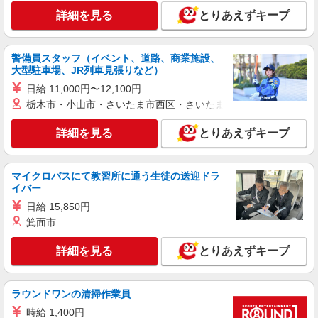
長野県長野市
詳細を見る
とりあえずキープ
詳細を見る
キープ
警備員スタッフ（イベント、道路、商業施設、
紹介予定派遣
大型駐車場、JR列車見張りなど）
株式会社リンクトゥモロー
日給 11,000円〜12,100円
光回線にかかわるサポート
栃木市・小山市・さいたま市西区・さいたま市岩槻区・久喜市・
時給：1,360円〜1,460円 ---------------- リンクト
ゥモローは働き方改革の一環で 皆様のご期待に応
詳細を見る
とりあえずキープ
えるためスタッフファーストを掲げています ・就
長野県長野市新田町
業開始3ヶ月間は時間給100円アップ！ →就業開
始3ヶ月時給1,460円（基本時給1,360円＋100円）
マイクロバスにて教習所に通う生徒の送迎ドラ
詳細を見る
キープ
----------------- 【基本時給*月収例】 214,200円〜
イバー
（1,360円×7時間30分×21日勤務） ■交通費支給 ■
日給 15,850円
給与支払は月末締の翌月25日払い
派遣社員
箕面市
パーソルテンプスタッフ株式会社 上信コーディネートセンター（長
野）/26-0593978
詳細を見る
とりあえずキープ
［長野市若里］人気の医療機関★書類チェック
や各種データ入力など♪
時給1400円
ラウンドワンの清掃作業員
長野県長野市／最寄駅：安茂里駅、長野駅
時給 1,400円
≪車通勤可≫ ■ご自身で駐車場をご用意いただけ