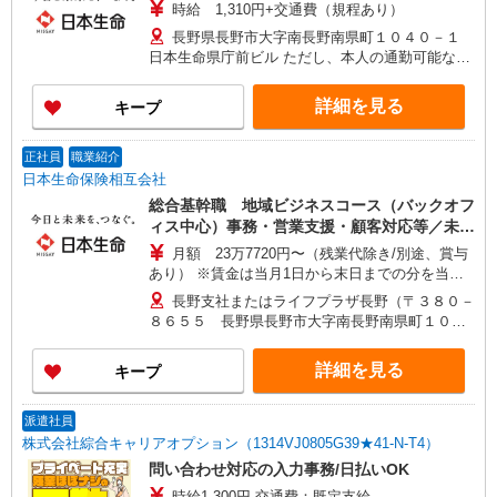
時給 1,310円+交通費（規程あり）
長野県長野市大字南長野南県町１０４０－１
日本生命県庁前ビル ただし、本人の通勤可能な範
囲内で就業場所の変更を行うことがあります
詳細を見る
キープ
正社員
職業紹介
日本生命保険相互会社
総合基幹職 地域ビジネスコース（バックオフ
ィス中心）事務・営業支援・顧客対応等／未経
験可！
月額 23万7720円〜（残業代除き/別途、賞与
あり） ※賃金は当月1日から末日までの分を当月
20日支払（時間外勤務手当等については当月1日か
長野支社またはライフプラザ長野（〒３８０－
ら末日までの分を翌月20日に支払） 想定年収
８６５５ 長野県長野市大字南長野南県町１０４
420万〜440万 ※時間外勤務手当(法定内20時間・
０－１ 日本生命県庁前ビル４Ｆ） ※ただし、採
法定外0時間*想定)を含むモデル年収 *毎営業日
用時の居住地から通勤可能な範囲内で、上記以外
詳細を見る
キープ
9:00〜18:00勤務する場合の残業時間のイメージ
の事業所に初期配属・異動となる可能性がありま
※賞与は支給対象期間を通じて勤務した場合の想
す。
定額 ※入社時の年収は、選考を通じて決定 ※入社
派遣社員
後の昇給額は、昇格・職務成果等の状況に応じて
株式会社綜合キャリアオプション（1314VJ0805G39★41-N-T4）
変動 ※将来的なステップアップにより、記載金額
問い合わせ対応の入力事務/日払いOK
以上の昇給も可能
時給1,300円 交通費：既定支給