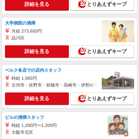
株式会社綜合キャリアオプション（1314VJ0805G38★36-N-T4）
詳細を見る
とりあえずキープ
一般事務/日払いOK
時給1,200円 交通費：既定支給
大学病院の清掃
長野県長野市
月給 273,650円
品川区
詳細を見る
キープ
詳細を見る
とりあえずキープ
派遣社員
株式会社綜合キャリアオプション（1314VJ0805G37★23-N-T4）
一般事務/日払いOK
ベルク各店での店内スタッフ
時給1,200円 交通費：既定支給
時給 1,065円
長野県長野市
古河市・佐野市・前橋市・高崎市・伊勢崎市・太田市・館林市・
詳細を見る
キープ
詳細を見る
とりあえずキープ
派遣社員
ビルの清掃スタッフ
株式会社綜合キャリアオプション（1314VJ0805G38★15-N-T4）
営業事務/日払いOK
時給 1,200円〜1,200円
大阪市北区
時給1,270円 交通費：既定支給