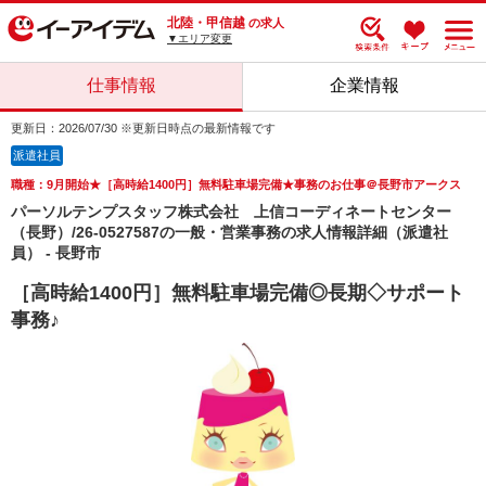
北陸・甲信越
の求人
▼エリア変更
仕事情報
企業情報
更新日：2026/07/30 ※更新日時点の最新情報です
派遣社員
職種：9月開始★［高時給1400円］無料駐車場完備★事務のお仕事＠長野市アークス
パーソルテンプスタッフ株式会社 上信コーディネートセンター
（長野）/26-0527587の一般・営業事務の求人情報詳細（派遣社
員） - 長野市
［高時給1400円］無料駐車場完備◎長期◇サポート
事務♪