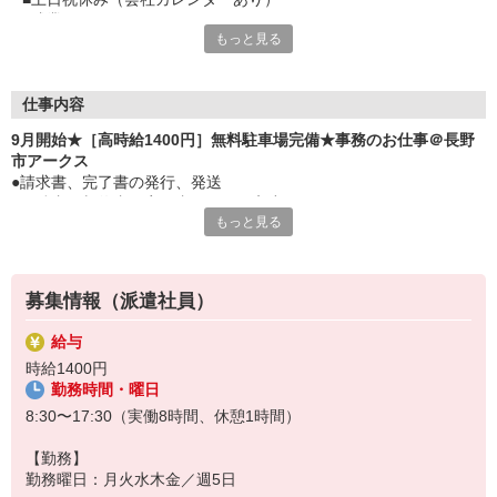
■残業なしでメリハリ
もっと見る
■営業部員のサポート業務
■サポートが好きな方大歓迎
■明るい方が多い職場基本のPC操作できればOK
■請求書や見積書などのデータ入力
仕事内容
9月開始★［高時給1400円］無料駐車場完備★事務のお仕事＠長野
市アークス
●請求書、完了書の発行、発送
●見積書、契約書、完了書のデータ入力
もっと見る
●見積書、契約書の作成・製本補助
●その他受付、電話応対、来客応対等の一般事務
募集情報（派遣社員）
給与
時給1400円
勤務時間・曜日
8:30〜17:30（実働8時間、休憩1時間）
【勤務】
勤務曜日：月火水木金／週5日