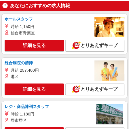
あなたにおすすめの求人情報
詳細を見る
キープ
ホールスタッフ
派遣社員
株式会社綜合キャリアオプション（1314VJ0805G37★28-N-T4）
時給 1,150円
OA消耗品の受注処理事務/日払いOK
仙台市青葉区
時給1,280円
詳細を見る
とりあえずキープ
長野県長野市
詳細を見る
キープ
総合病院の清掃
月給 257,400円
派遣社員
港区
株式会社綜合キャリアオプション（1314VJ0805G38★89-N-T4）
営業・企画/日払いOK
詳細を見る
とりあえずキープ
時給1,650円 交通費：既定支給
長野県長野市
レジ・商品陳列スタッフ
詳細を見る
キープ
時給 1,180円
堺市堺区
派遣社員