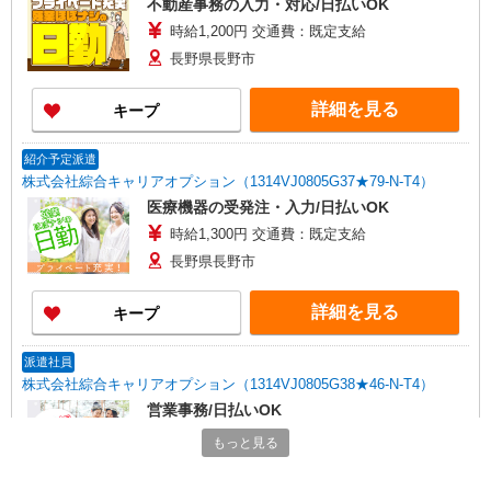
不動産事務の入力・対応/日払いOK
時給1,200円 交通費：既定支給
長野県長野市
詳細を見る
キープ
紹介予定派遣
株式会社綜合キャリアオプション（1314VJ0805G37★79-N-T4）
医療機器の受発注・入力/日払いOK
時給1,300円 交通費：既定支給
長野県長野市
詳細を見る
キープ
派遣社員
株式会社綜合キャリアオプション（1314VJ0805G38★46-N-T4）
営業事務/日払いOK
時給1,240円 交通費：既定支給
もっと見る
長野県長野市