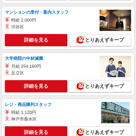
ービスSTAFF
時給1500円〜2125円 ＜日払い有/週払い有/交
マンションの受付・案内スタッフ
通費全支給(ガソリン代含む)＞
時給 2,000円
佐久市内
渋谷区
詳細を見る
キープ
詳細を見る
とりあえずキープ
派遣社員
株式会社kotrio /●MT-H-2067465
大学病院の中材滅菌
いつもの家事がお仕事に！？少人数の福祉施設
月給 254,160円
で日常サポート！
足立区
時給1500円〜2125円 ＜日払い有/週払い有/交
通費全支給(ガソリン代含む)＞
詳細を見る
とりあえずキープ
佐久市内
詳細を見る
キープ
レジ・商品陳列スタッフ
時給 1,120円
派遣社員
神戸市垂水区
株式会社kotrio /●MT-H-2069321
佐久市＊幅広い世代が活動中！サ高住のサポー
詳細を見る
とりあえずキープ
トSTAFF