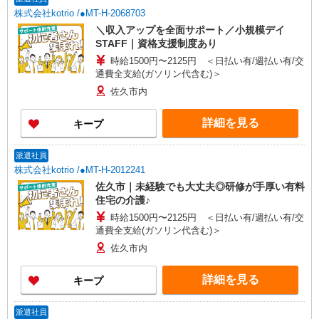
株式会社kotrio /●MT-H-2068703
＼収入アップを全面サポート／小規模デイ
STAFF｜資格支援制度あり
時給1500円〜2125円 ＜日払い有/週払い有/交
通費全支給(ガソリン代含む)＞
佐久市内
詳細を見る
キープ
派遣社員
株式会社kotrio /●MT-H-2012241
佐久市｜未経験でも大丈夫◎研修が手厚い有料
住宅の介護♪
時給1500円〜2125円 ＜日払い有/週払い有/交
通費全支給(ガソリン代含む)＞
佐久市内
詳細を見る
キープ
派遣社員