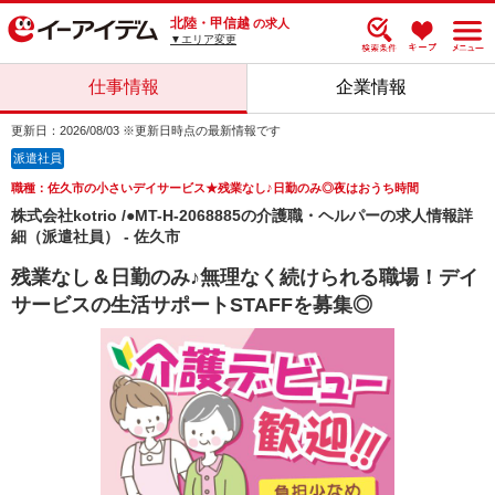
北陸・甲信越
の求人
▼エリア変更
仕事情報
企業情報
更新日：2026/08/03 ※更新日時点の最新情報です
派遣社員
職種：佐久市の小さいデイサービス★残業なし♪日勤のみ◎夜はおうち時間
株式会社kotrio /●MT-H-2068885の介護職・ヘルパーの求人情報詳
細（派遣社員） - 佐久市
残業なし＆日勤のみ♪無理なく続けられる職場！デイ
サービスの生活サポートSTAFFを募集◎