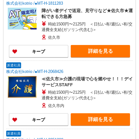
株式会社kotrio /●MT-H-1811283
障がい者デイで送迎、見守りなど★佐久市★運
転できる方急募
時給1500円〜2125円 ＜日払い有/週払い有/交
通費全支給(ガソリン代含む)＞
佐久市
詳細を見る
キープ
派遣社員
株式会社kotrio /●MT-H-2068426
≪佐久市≫介護の現場で心を燃やせ！！！デイ
サービスSTAFF
時給1500円〜2125円 ＜日払い有/週払い有/交
通費全支給(ガソリン代含む)＞
佐久市内
詳細を見る
キープ
派遣社員