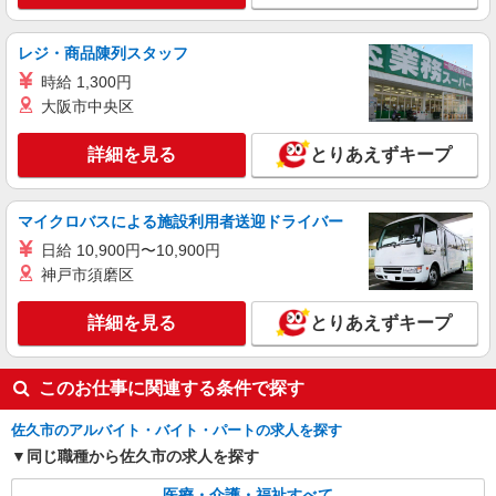
時給1500円〜2150円 ＜日払い有/週払い有/交
通費全支給(ガソリン代含む)＞
レジ・商品陳列スタッフ
佐久市内
時給 1,300円
大阪市中央区
詳細を見る
キープ
詳細を見る
とりあえずキープ
派遣社員
株式会社kotrio /●MT-H-2006288
佐久市＊グループホームSTAFF＊生活のサポ
マイクロバスによる施設利用者送迎ドライバー
ート業務を担当
日給 10,900円〜10,900円
時給1500円〜2125円 ＜日払い有/週払い有/交
神戸市須磨区
通費全支給(ガソリン代含む)＞
佐久市内
詳細を見る
とりあえずキープ
詳細を見る
キープ
このお仕事に関連する条件で探す
佐久市のアルバイト・バイト・パートの求人を探す
同じ職種から佐久市の求人を探す
医療・介護・福祉すべて