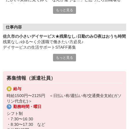
提案可能◎20代・30代・40代・50代・60代活躍中
もっと見る
仕事内容
佐久市の小さいデイサービス★残業なし♪日勤のみ◎夜はおうち時間
残業なし♪ゆる〜く介護職で働きたい方必見♪
デイサービスの生活サポートSTAFF募集
もっと見る
〜ご利用者様のサポート業務〜
主に入浴や食事などの介助、レクリエーション見守り、機能訓練
（リハビリ）補助など
運転ができる方は送迎もお願いします。
募集情報（派遣社員）
夜勤なしの日勤のみなので家庭との両立もしやすく、主婦（夫）さ
給与
んやブランク明けの方も安心◎
時給1500円〜2125円 ＜日払い有/週払い有/交通費全支給(ガソ
リン代含む)＞
人間関係が穏やかで、働きやすさに定評あり！
勤務時間・曜日
「いきなり常勤は不安…」そんな方もまずは派遣でお試し！
シフト制
・7:30〜16:30
・8:30〜17:30 など