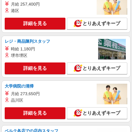
向かう先は、笑顔の待つ場所！デイサービスの
月給 257,400円
サポート＆送迎STAFF
港区
時給1500円〜2125円 ＜日払い有/週払い有/交
通費全支給(ガソリン代含む)＞
詳細を見る
とりあえずキープ
佐久市内
レジ・商品陳列スタッフ
詳細を見る
キープ
時給 1,180円
派遣社員
堺市堺区
株式会社kotrio /●MT-H-1811028
毎日1万円＊デイサービス＊運転好きな方大集
詳細を見る
とりあえずキープ
合｜佐久市
時給1500円〜2125円 ＜日払い有/週払い有/交
大学病院の清掃
通費全支給(ガソリン代含む)＞
佐久市内
月給 273,650円
品川区
詳細を見る
キープ
詳細を見る
とりあえずキープ
派遣社員
株式会社kotrio /●MT-H-2094093
ベルク各店での店内スタッフ