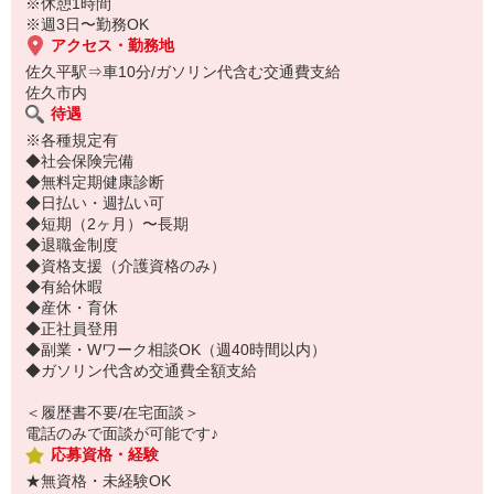
※休憩1時間
※週3日〜勤務OK
アクセス・勤務地
佐久平駅⇒車10分/ガソリン代含む交通費支給
佐久市内
待遇
※各種規定有
◆社会保険完備
◆無料定期健康診断
◆日払い・週払い可
◆短期（2ヶ月）〜長期
◆退職金制度
◆資格支援（介護資格のみ）
◆有給休暇
◆産休・育休
◆正社員登用
◆副業・Wワーク相談OK（週40時間以内）
◆ガソリン代含め交通費全額支給
＜履歴書不要/在宅面談＞
電話のみで面談が可能です♪
応募資格・経験
★無資格・未経験OK