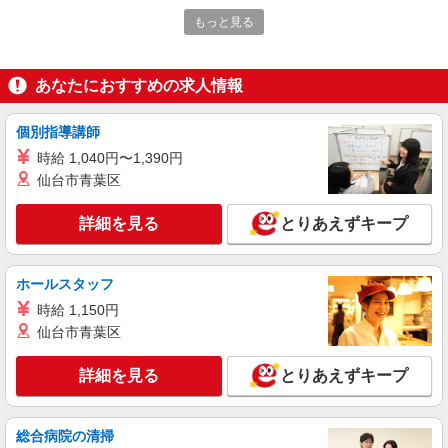
佐久市≫家庭的でこぢんまりしたグルホ＊家事
もっと見る
サポートなど
時給1500円〜2125円 ＜日払い有/週払い有/交
通費全支給(ガソリン代含む)＞
あなたにおすすめの求人情報
佐久市
個別指導講師
詳細を見る
キープ
時給 1,040円〜1,390円
仙台市青葉区
派遣社員
株式会社kotrio /●MT-H-1959335
詳細を見る
とりあえずキープ
佐久市｜リハビリ補助などのデイサービス
STAFF♪未経験OK
時給1500円〜2125円 ＜日払い有/週払い有/交
ホールスタッフ
通費全支給(ガソリン代含む)＞
時給 1,150円
佐久市内
仙台市青葉区
詳細を見る
キープ
詳細を見る
とりあえずキープ
派遣社員
株式会社kotrio /●MT-H-2009208
総合病院の清掃