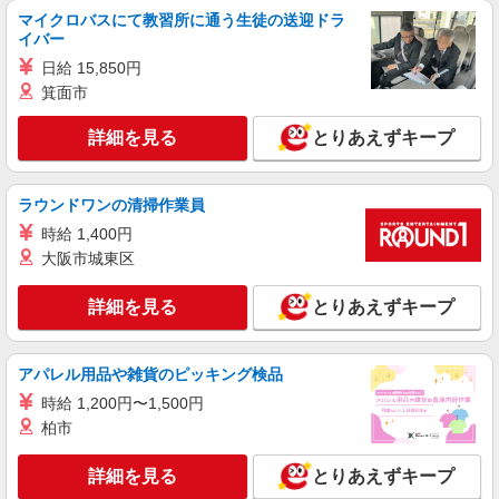
タッフ★＠佐久市
マイクロバスにて教習所に通う生徒の送迎ドラ
イバー
時給1500円〜2125円 ＜日払い有/週払い有/交
通費全支給(ガソリン代含む)＞
日給 15,850円
佐久市内
箕面市
詳細を見る
とりあえずキープ
詳細を見る
キープ
派遣社員
ラウンドワンの清掃作業員
株式会社kotrio /●MT-H-1732599
時給 1,400円
残業キャンセル界隈♪ゆったりとした生活介助
大阪市城東区
や見守り！佐久市
時給1500円〜2125円 ＜日払い有/週払い有/交
詳細を見る
とりあえずキープ
通費全支給(ガソリン代含む)＞
佐久市
アパレル用品や雑貨のピッキング検品
詳細を見る
キープ
時給 1,200円〜1,500円
柏市
派遣社員
株式会社kotrio /●MT-H-2067995
詳細を見る
とりあえずキープ
佐久市｜まずは送迎業務で活躍しよう◎デイサ