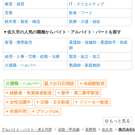
教育・保育
IT・クリエイティブ
営業
飲食・フード
軽作業・製造・物流
医療・介護・福祉
佐久市の人気の職種からバイト・アルバイト・パートを探す
家電・携帯販売
看護師・保健師・看護助手・助産
師
経理・人事・労務・総務・法務
製造・組立・加工
介護職・ヘルパー
塾講師・家庭教師
介護職・ヘルパー
入社日応相談
未経験歓迎
経験者・有資格者歓迎
新卒・第二新卒歓迎
女性活躍中
主婦・主夫歓迎
フリーター歓迎
学歴不問
ブランクOK
もっと見る
アルバイト・バイト・求人TOP
北陸・甲信越
長野県
佐久市
株式会社ko