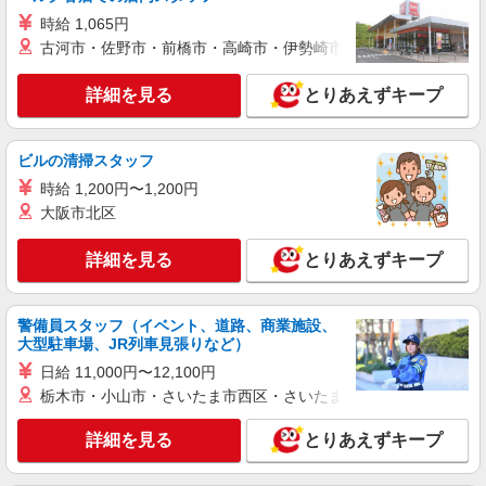
＜面接なし＞デイサービスでリハビリ補助・送
迎など＊佐久市
時給 1,065円
古河市・佐野市・前橋市・高崎市・伊勢崎市・太田市・館林市・
時給1500円〜2125円 ＜日払い有/週払い有/交
通費全支給(ガソリン代含む)＞
詳細を見る
とりあえずキープ
佐久市内
詳細を見る
キープ
ビルの清掃スタッフ
時給 1,200円〜1,200円
派遣社員
大阪市北区
株式会社kotrio /●MT-H-2066905
佐久市＊グループホームSTAFF＊経験不問◎
詳細を見る
とりあえずキープ
日収1.2万円も可
時給1500円〜2125円 ＜日払い有/週払い有/交
通費全支給(ガソリン代含む)＞
警備員スタッフ（イベント、道路、商業施設、
佐久市
大型駐車場、JR列車見張りなど）
日給 11,000円〜12,100円
詳細を見る
キープ
栃木市・小山市・さいたま市西区・さいたま市岩槻区・久喜市・
派遣社員
詳細を見る
とりあえずキープ
株式会社kotrio /●MT-H-2051147
タイパ最強！希望の働き方が叶う有料住宅のス