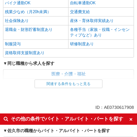
バイク通勤OK
自転車通勤OK
残業少なめ（月20h未満）
交通費支給
社会保険あり
産休・育休取得実績あり
退職金・財形貯蓄制度あり
各種手当（家族・役職・インセン
ティブなど）あり
制服貸与
研修制度あり
資格取得支援制度あり
同じ職種から求人を探す
医療・介護・福祉
介護職・ヘルパー
関連する条件をもっと見る
同じ特徴から求人を探す
未経験歓迎
ミドル（40代～）活躍中
ID：AE0730617908
ボーナス・賞与あり
車通勤OK
その他の条件でバイト・アルバイト・パートを探す
交通費支給
社会保険あり
佐久市の職種からバイト・アルバイト・パートを探す
産休・育休取得実績あり