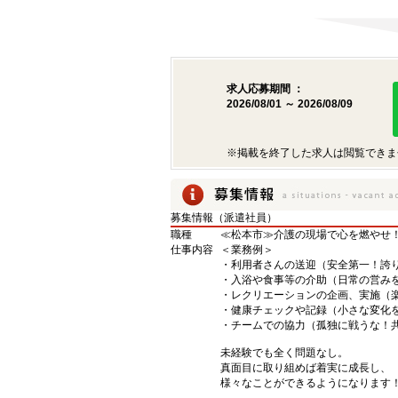
求人応募期間 ：
2026/08/01 ～ 2026/08/09
※掲載を終了した求人は閲覧できま
募集情報（派遣社員）
職種
≪松本市≫介護の現場で心を燃やせ！
仕事内容
＜業務例＞
・利用者さんの送迎（安全第一！誇
・入浴や食事等の介助（日常の営み
・レクリエーションの企画、実施（
・健康チェックや記録（小さな変化
・チームでの協力（孤独に戦うな！
未経験でも全く問題なし。
真面目に取り組めば着実に成長し、
様々なことができるようになります