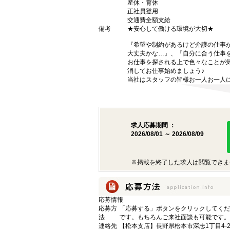
産休・育休
正社員登用
交通費全額支給
備考
★安心して働ける環境が大切★
『希望や制約があるけど介護の仕事
大丈夫かな…』、『自分に合う仕事
お仕事を探される上で色々なことが気
消してお仕事始めましょう♪
当社はスタッフの皆様お一人お一人に
求人応募期間 ：
2026/08/01 ～ 2026/08/09
※掲載を終了した求人は閲覧できま
応募情報
応募方
「応募する」ボタンをクリックしてくだ
法
です。もちろんご来社面談も可能です。
連絡先
【松本支店】長野県松本市深志1丁目4-2