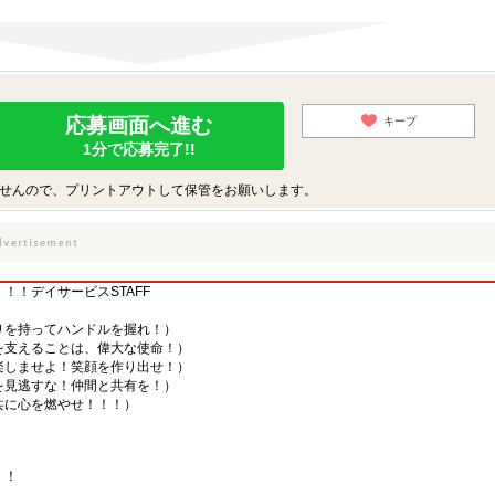
応募画面へ進む
キープ
1分で応募完了!!
せんので、プリントアウトして保管をお願いします。
！！デイサービスSTAFF
りを持ってハンドルを握れ！）
を支えることは、偉大な使命！）
楽しませよ！笑顔を作り出せ！）
を見逃すな！仲間と共有を！）
共に心を燃やせ！！！）
！！