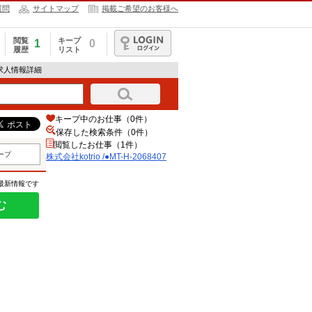
質問
サイトマップ
掲載ご希望のお客様へ
閲覧
キープ
1
0
履歴
リスト
ログイン
07の求人情報詳細
キープ中のお仕事（0件）
保存した検索条件（
0
件）
閲覧したお仕事（1件）
ープ
株式会社kotrio /●MT-H-2068407
の最新情報です
む