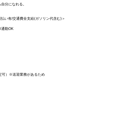
る自分になれる。
/週払い有/交通費全支給(ガソリン代含む)＞
通勤OK
定可）※送迎業務があるため