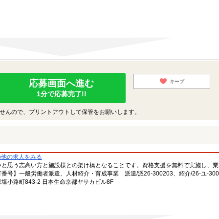
応募画面へ進む
キープ
1分で応募完了!!
せんので、プリントアウトして保管をお願いします。
の他の求人をみる
いと思う志高い方と施設様との架け橋となることです。資格支援を無料で実施し、業
一般労働者派遣、人材紹介・育成事業 派遣/派26-300203、紹介/26-ユ-300
小路町843-2 日本生命京都ヤサカビル8F