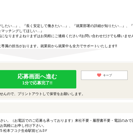
がしたい…』、『長く安定して働きたい…』、『就業部署の詳細が知りたい…』、『
をマッチングしてほしい…』
になりますよね☆まずはお気軽にご連絡ください!!お問い合わせだけでも構いません
専属の担当がおります。就業前から就業中も全力でサポートいたします!!
応募画面へ進む
キープ
1分で応募完了!!
せんので、プリントアウトして保管をお願いします。
さい。（お電話でのご応募も承っております）来社不要・履歴書不要・電話のみで
お気軽にお申し付け下さい。
5 松本フコク生命駅前ビル3Ｆ