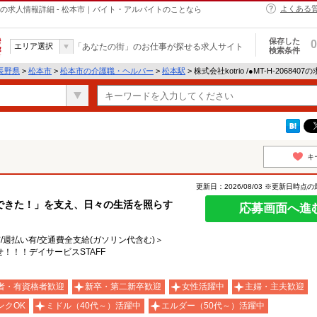
よくある
・ヘルパーの求人情報詳細 - 松本市｜バイト・アルバイトのことなら
保存した
0
エリア選択
「あなたの街」のお仕事が探せる求人サイト
検索条件
長野県
>
松本市
>
松本市の介護職・ヘルパー
>
松本駅
> 株式会社kotrio /●MT-H-20684
キ
更新日：2026/08/03 ※更新日時点
できた！」を支え、日々の生活を照らす
応募画面へ進
有/週払い有/交通費全支給(ガソリン代含む)＞
！！！デイサービスSTAFF
者・有資格者歓迎
新卒・第二新卒歓迎
女性活躍中
主婦・主夫歓迎
ンクOK
ミドル（40代～）活躍中
エルダー（50代～）活躍中