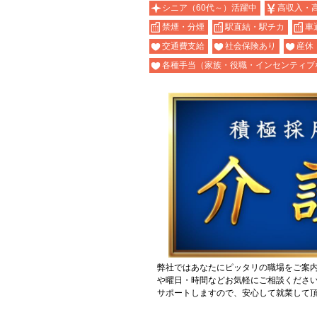
シニア（60代～）活躍中
高収入・
禁煙・分煙
駅直結・駅チカ
車
交通費支給
社会保険あり
産休
各種手当（家族・役職・インセンティブ
弊社ではあなたにピッタリの職場をご案
や曜日・時間などお気軽にご相談くださ
サポートしますので、安心して就業して