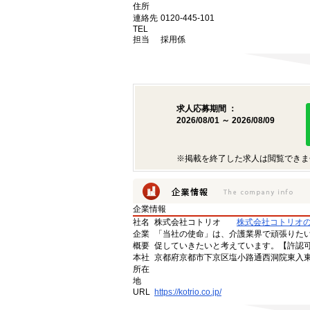
住所
連絡先
0120-445-101
TEL
担当
採用係
求人応募期間 ：
2026/08/01 ～ 2026/08/09
※掲載を終了した求人は閲覧できま
企業情報
社名
株式会社コトリオ
株式会社コトリオ
企業
「当社の使命」は、介護業界で頑張りた
概要
促していきたいと考えています。【許認可番号】
本社
京都府京都市下京区塩小路通西洞院東入東塩
所在
地
URL
https://kotrio.co.jp/