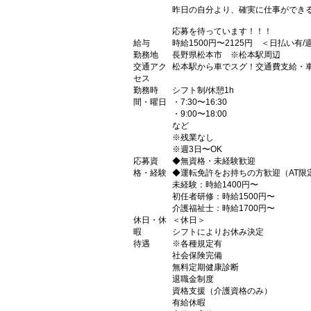
昨日の自分より、確実に仕事ができ
応募を待っています！！！
給与
時給1500円〜2125円 ＜日払い有
勤務地
長野県松本市 ※松本駅周辺
交通アク
松本駅から車でスグ！交通費支給・車
セス
勤務時
シフト制/休憩1h
間・曜日
・7:30〜16:30
・9:00〜18:00
など
※残業なし
※週3日〜OK
応募資
◆無資格・未経験歓迎
格・経験
◆運転免許をお持ちの方歓迎（AT限
未経験：時給1400円〜
初任者研修：時給1500円〜
介護福祉士：時給1700円〜
休日・休
＜休日＞
暇
シフトによりお休み決定
待遇
※各種規定有
社会保険完備
無料定期健康診断
退職金制度
資格支援（介護資格のみ）
有給休暇