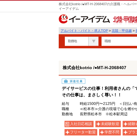
株式会社kotrio /●MT-H-2068407の介護職
イーアイデム
北陸・甲信越
アルバイト・バイト・求人TOP
>
北陸・甲信越
>
勤務地
職種
株式会社kotrio /●MT-H-2068407
派遣社員
デイサービスの仕事！利用者さんの「
その仕事は、まさしく尊い！！
給与
時給1500円〜2125円 ＜日払い
職種
≪松本市≫介護の現場で心を燃やせ
勤務地
長野県松本市 ※松本駅周辺
入社日応相談
未経験歓迎
経験
フリーター歓迎
学歴不問
ブラ