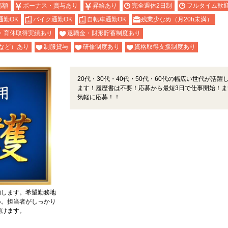
高額
ボーナス・賞与あり
昇給あり
完全週休2日制
フルタイム歓
通勤OK
バイク通勤OK
自転車通勤OK
残業少なめ（月20h未満）
・育休取得実績あり
退職金・財形貯蓄制度あり
など）あり
制服貸与
研修制度あり
資格取得支援制度あり
20代・30代・40代・50代・60代の幅広い世代が活躍
ます！履歴書は不要！応募から最短3日で仕事開始！ま
気軽に応募！！
内します。希望勤務地
い。担当者がしっかり
頂けます。