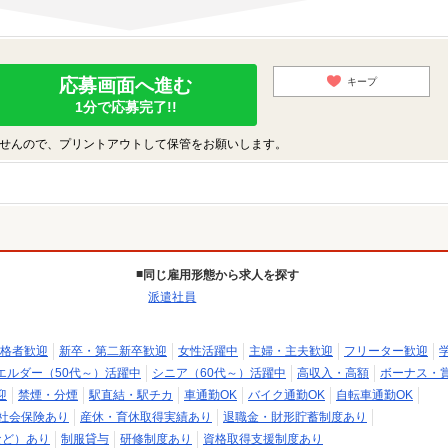
応募画面へ進む
キープ
1分で応募完了!!
せんので、プリントアウトして保管をお願いします。
同じ雇用形態から求人を探す
派遣社員
格者歓迎
新卒・第二新卒歓迎
女性活躍中
主婦・主夫歓迎
フリーター歓迎
エルダー（50代～）活躍中
シニア（60代～）活躍中
高収入・高額
ボーナス・
迎
禁煙・分煙
駅直結・駅チカ
車通勤OK
バイク通勤OK
自転車通勤OK
社会保険あり
産休・育休取得実績あり
退職金・財形貯蓄制度あり
など）あり
制服貸与
研修制度あり
資格取得支援制度あり