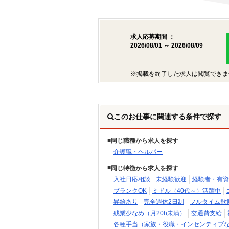
求人応募期間 ：
2026/08/01 ～ 2026/08/09
※掲載を終了した求人は閲覧できま
このお仕事に関連する条件で探す
同じ職種から求人を探す
介護職・ヘルパー
同じ特徴から求人を探す
入社日応相談
未経験歓迎
経験者・有資
ブランクOK
ミドル（40代～）活躍中
昇給あり
完全週休2日制
フルタイム歓
残業少なめ（月20h未満）
交通費支給
各種手当（家族・役職・インセンティブ