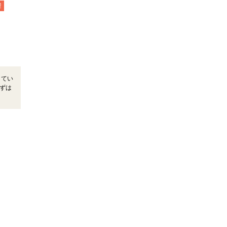
迎
してい
ずは