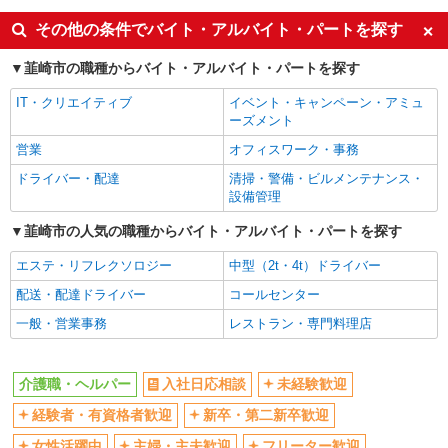
ボーナス・賞与あり
車通勤OK
その他の条件でバイト・アルバイト・パートを探す
交通費支給
社会保険あり
韮崎市の職種からバイト・アルバイト・パートを探す
産休・育休取得実績あり
IT・クリエイティブ
イベント・キャンペーン・アミュ
ーズメント
営業
オフィスワーク・事務
ドライバー・配達
清掃・警備・ビルメンテナンス・
設備管理
韮崎市の人気の職種からバイト・アルバイト・パートを探す
エステ・リフレクソロジー
中型（2t・4t）ドライバー
配送・配達ドライバー
コールセンター
一般・営業事務
レストラン・専門料理店
介護職・ヘルパー
入社日応相談
未経験歓迎
経験者・有資格者歓迎
新卒・第二新卒歓迎
女性活躍中
主婦・主夫歓迎
フリーター歓迎