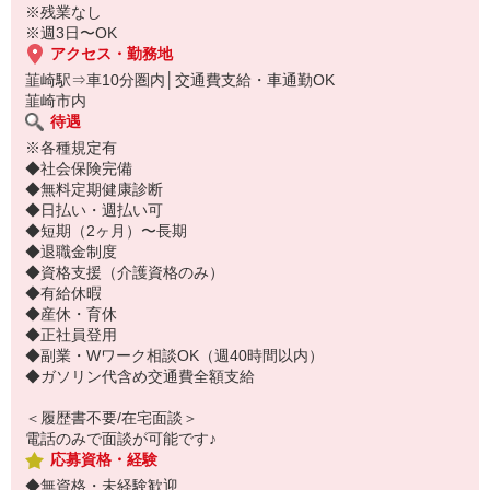
※残業なし
※週3日〜OK
アクセス・勤務地
韮崎駅⇒車10分圏内│交通費支給・車通勤OK
韮崎市内
待遇
※各種規定有
◆社会保険完備
◆無料定期健康診断
◆日払い・週払い可
◆短期（2ヶ月）〜長期
◆退職金制度
◆資格支援（介護資格のみ）
◆有給休暇
◆産休・育休
◆正社員登用
◆副業・Wワーク相談OK（週40時間以内）
◆ガソリン代含め交通費全額支給
＜履歴書不要/在宅面談＞
電話のみで面談が可能です♪
応募資格・経験
◆無資格・未経験歓迎