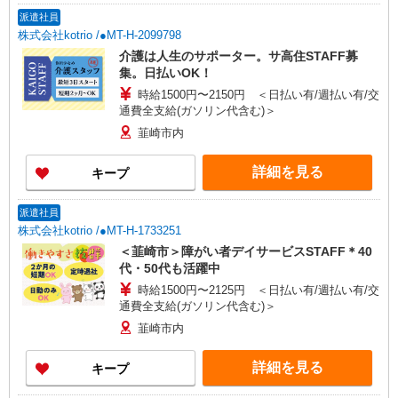
派遣社員
株式会社kotrio /●MT-H-2099798
介護は人生のサポーター。サ高住STAFF募
集。日払いOK！
時給1500円〜2150円 ＜日払い有/週払い有/交
通費全支給(ガソリン代含む)＞
韮崎市内
詳細を見る
キープ
派遣社員
株式会社kotrio /●MT-H-1733251
＜韮崎市＞障がい者デイサービスSTAFF＊40
代・50代も活躍中
時給1500円〜2125円 ＜日払い有/週払い有/交
通費全支給(ガソリン代含む)＞
韮崎市内
詳細を見る
キープ