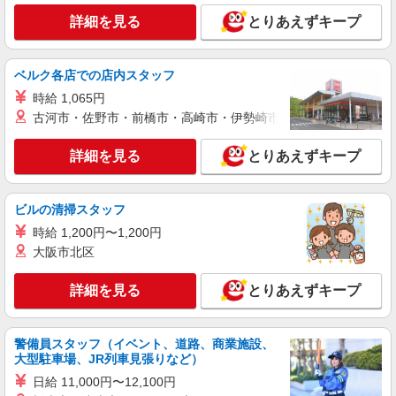
いつもの家事がお仕事に！？少人数の福祉施設
詳細を見る
とりあえずキープ
で日常サポート！
時給1500円〜2125円 ＜日払い有/週払い有/交
ベルク各店での店内スタッフ
通費全支給(ガソリン代含む)＞
韮崎市内
時給 1,065円
古河市・佐野市・前橋市・高崎市・伊勢崎市・太田市・館林市・
詳細を見る
キープ
詳細を見る
とりあえずキープ
派遣社員
株式会社kotrio /●MT-H-1959324
ビルの清掃スタッフ
韮崎市｜リハビリ補助などのデイサービス
STAFF♪未経験OK
時給 1,200円〜1,200円
大阪市北区
時給1500円〜2125円 ＜日払い有/週払い有/交
通費全支給(ガソリン代含む)＞
詳細を見る
とりあえずキープ
韮崎市内
詳細を見る
キープ
警備員スタッフ（イベント、道路、商業施設、
大型駐車場、JR列車見張りなど）
派遣社員
日給 11,000円〜12,100円
株式会社kotrio /●MT-H-2067085