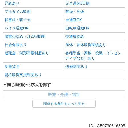
昇給あり
完全週休2日制
フルタイム歓迎
禁煙・分煙
駅直結・駅チカ
車通勤OK
バイク通勤OK
自転車通勤OK
残業少なめ（月20h未満）
交通費支給
社会保険あり
産休・育休取得実績あり
退職金・財形貯蓄制度あり
各種手当（家族・役職・インセン
ティブなど）あり
制服貸与
研修制度あり
資格取得支援制度あり
同じ職種から求人を探す
医療・介護・福祉
介護職・ヘルパー
関連する条件をもっと見る
同じ特徴から求人を探す
未経験歓迎
ミドル（40代～）活躍中
ID：AE0730616305