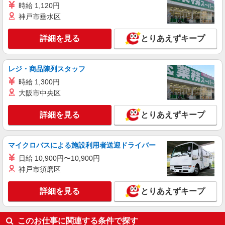
時給 1,120円
へ★サ高住スタッフ
神戸市垂水区
時給1500円〜2125円 ＜日払い有/週払い有/交
通費全支給(ガソリン代含む)＞
詳細を見る
とりあえずキープ
韮崎市内
詳細を見る
キープ
レジ・商品陳列スタッフ
時給 1,300円
派遣社員
大阪市中央区
株式会社kotrio /●MT-H-1980969
<韮崎市>高時給&シフト柔軟でいいとこ取り♪
詳細を見る
とりあえずキープ
サ高住の補助STAFF
時給1500円〜2125円 ＜日払い有/週払い有/交
通費全支給(ガソリン代含む)＞
マイクロバスによる施設利用者送迎ドライバー
韮崎市内
日給 10,900円〜10,900円
神戸市須磨区
詳細を見る
キープ
詳細を見る
とりあえずキープ
派遣社員
株式会社kotrio /●MT-H-1905860
このお仕事に関連する条件で探す
韮崎市▼綺麗なサ高住で生活ケア▼清掃やフロ