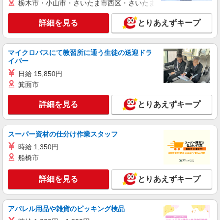
栃木市・小山市・さいたま市西区・さいたま市岩槻区・久喜市・
韮崎市≫家庭的でこぢんまりしたグルホ＊家事
サポートなど
詳細を見る
とりあえずキープ
時給1500円〜2125円 ＜日払い有/週払い有/交
通費全支給(ガソリン代含む)＞
韮崎市内
マイクロバスにて教習所に通う生徒の送迎ドラ
イバー
詳細を見る
キープ
日給 15,850円
箕面市
派遣社員
株式会社kotrio /●MT-H-2009244
詳細を見る
とりあえずキープ
毎日通うのが楽しみになる＊ホテルのような美
しいサ高住のSTAFF
スーパー資材の仕分け作業スタッフ
時給1500円〜2125円 ＜日払い有/週払い有/交
通費全支給(ガソリン代含む)＞
時給 1,350円
船橋市
韮崎市内
詳細を見る
とりあえずキープ
詳細を見る
キープ
派遣社員
アパレル用品や雑貨のピッキング検品
株式会社kotrio /●MT-H-2068848