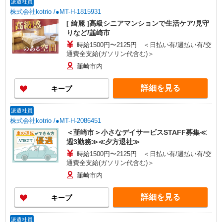
派遣社員
株式会社kotrio /●MT-H-1815931
[ 綺麗 ]高級シニアマンションで生活ケア/見守
りなど/韮崎市
時給1500円〜2125円 ＜日払い有/週払い有/交
通費全支給(ガソリン代含む)＞
韮崎市内
詳細を見る
キープ
派遣社員
株式会社kotrio /●MT-H-2086451
＜韮崎市＞小さなデイサービスSTAFF募集≪
週3勤務≫≪夕方退社≫
時給1500円〜2125円 ＜日払い有/週払い有/交
通費全支給(ガソリン代含む)＞
韮崎市内
詳細を見る
キープ
派遣社員