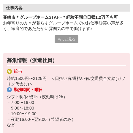
仕事内容
韮崎市＊グループホームSTAFF＊経験不問◎日収1.2万円も可
お年寄りの方々が暮らすグループホームでのお仕事◎笑い声が多
く、家庭的であたたかい雰囲気の中で働けます♪
もっと見る
≪おもなお仕事≫
・料理や洗濯などの生活サポート
・食事や入浴などの介助
募集情報（派遣社員）
・外出の付き添い
・健康状態のチェック
給与
など
時給1500円〜2125円 ＜日払い有/週払い有/交通費全支給(ガソ
リン代含む)＞
お手伝いが中心なので無資格・未経験の方も大歓迎！すぐに慣れて
勤務時間・曜日
活躍できます◎
シフト制/休憩1h（夜勤時は2h）
まずはお気軽にご応募ください♪
・7:00〜16:00
・9:00〜18:00
≪日収例≫※初任者研修修了者の場合
・10:00〜19:00
時給1500円×実働8h＝1万2000円
・夜勤16:00〜翌9:00（希望者のみ）
など