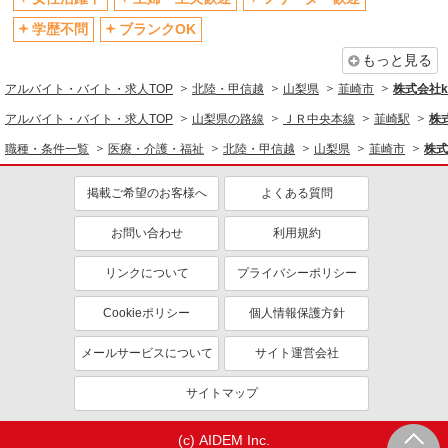
学歴不問
ブランクOK
もっと見る
アルバイト・バイト・求人TOP
北陸・甲信越
山梨県
韮崎市
株式会社ko
アルバイト・バイト・求人TOP
山梨県の路線
ＪＲ中央本線
韮崎駅
株式
職種・条件一覧
医療・介護・福祉
北陸・甲信越
山梨県
韮崎市
株式
掲載ご希望のお客様へ
よくある質問
お問い合わせ
利用規約
リンクについて
プライバシーポリシー
Cookieポリシー
個人情報保護方針
メールサービスについて
サイト運営会社
サイトマップ
(c) AIDEM Inc.