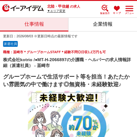
北陸・甲信越
の求人
▼エリア変更
仕事情報
企業情報
更新日：2026/08/03 ※更新日時点の最新情報です
派遣社員
職種：韮崎市＊グループホームSTAFF＊経験不問◎日収1.2万円も可
株式会社kotrio /●MT-H-2066897の介護職・ヘルパーの求人情報詳
細（派遣社員） - 韮崎市
グループホームで生活サポート等を担当！あたたか
い雰囲気の中で働けます◎無資格・未経験歓迎♪