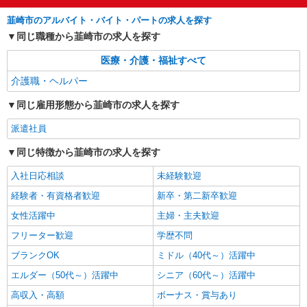
アの巡回など
韮崎市のアルバイト・バイト・パートの求人を探す
時給1500円〜2125円 ＜日払い有/週払い有/交
同じ職種から韮崎市の求人を探す
通費全支給(ガソリン代含む)＞
韮崎市内
医療・介護・福祉すべて
介護職・ヘルパー
詳細を見る
キープ
同じ雇用形態から韮崎市の求人を探す
派遣社員
同じ特徴から韮崎市の求人を探す
入社日応相談
未経験歓迎
経験者・有資格者歓迎
新卒・第二新卒歓迎
女性活躍中
主婦・主夫歓迎
フリーター歓迎
学歴不問
ブランクOK
ミドル（40代～）活躍中
エルダー（50代～）活躍中
シニア（60代～）活躍中
高収入・高額
ボーナス・賞与あり