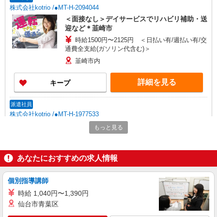
株式会社kotrio /●MT-H-2094044
＜面接なし＞デイサービスでリハビリ補助・送
迎など＊韮崎市
時給1500円〜2125円 ＜日払い有/週払い有/交
通費全支給(ガソリン代含む)＞
韮崎市内
詳細を見る
キープ
派遣社員
株式会社kotrio /●MT-H-1977533
韮崎市★シニア向け住宅での見守り・生活サポ
もっと見る
ートなど★
時給1500円〜2125円 ＜日払い有/週払い有/交
通費全支給(ガソリン代含む)＞
あなたにおすすめの求人情報
韮崎市内
個別指導講師
詳細を見る
キープ
時給 1,040円〜1,390円
仙台市青葉区
派遣社員