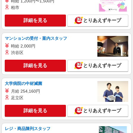
時給 1,200円〜1,500円
韮崎市の小さいデイサービス★残業なし♪日勤
柏市
のみ◎夜はおうち時間
時給1500円〜2125円 ＜日払い有/週払い有/交
詳細を見る
とりあえずキープ
通費全支給(ガソリン代含む)＞
韮崎市内
マンションの受付・案内スタッフ
詳細を見る
キープ
時給 2,000円
渋谷区
派遣社員
株式会社kotrio /●MT-H-2069308
詳細を見る
とりあえずキープ
韮崎市＊幅広い世代が活動中！サ高住のサポー
トSTAFF
時給1500円〜2150円 ＜日払い有/週払い有/交
大学病院の中材滅菌
通費全支給(ガソリン代含む)＞
月給 254,160円
韮崎市内
足立区
詳細を見る
キープ
詳細を見る
とりあえずキープ
派遣社員
株式会社kotrio /●MT-H-2020419
レジ・商品陳列スタッフ
韮崎市★未経験OKの人間関係に悩まない職場