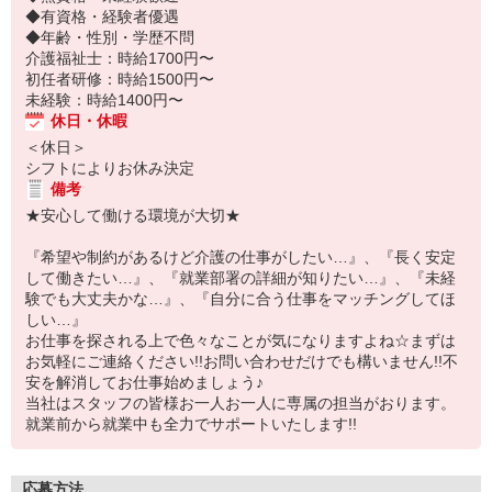
◆有資格・経験者優遇
◆年齢・性別・学歴不問
介護福祉士：時給1700円〜
初任者研修：時給1500円〜
未経験：時給1400円〜
休日・休暇
＜休日＞
シフトによりお休み決定
備考
★安心して働ける環境が大切★
『希望や制約があるけど介護の仕事がしたい…』、『長く安定
して働きたい…』、『就業部署の詳細が知りたい…』、『未経
験でも大丈夫かな…』、『自分に合う仕事をマッチングしてほ
しい…』
お仕事を探される上で色々なことが気になりますよね☆まずは
お気軽にご連絡ください!!お問い合わせだけでも構いません!!不
安を解消してお仕事始めましょう♪
当社はスタッフの皆様お一人お一人に専属の担当がおります。
就業前から就業中も全力でサポートいたします!!
応募方法