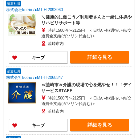
派遣社員
株式会社kotrio /●MT-H-2093960
＼健康的に働こう／利用者さんと一緒に体操や
リハビリサポート等
時給1500円〜2125円 ＜日払い有/週払い有/交
通費全支給(ガソリン代含む)＞
韮崎市内
詳細を見る
キープ
派遣社員
株式会社kotrio /●MT-H-2068347
≪韮崎市≫介護の現場で心を燃やせ！！！デイ
サービスSTAFF
時給1500円〜2125円 ＜日払い有/週払い有/交
通費全支給(ガソリン代含む)＞
韮崎市内
詳細を見る
キープ