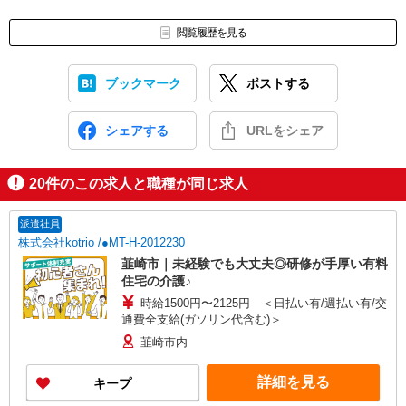
閲覧履歴を見る
ブックマーク
ポストする
シェアする
URLをシェア
20
件のこの求人と職種が同じ求人
派遣社員
株式会社kotrio /●MT-H-2012230
韮崎市｜未経験でも大丈夫◎研修が手厚い有料
住宅の介護♪
時給1500円〜2125円 ＜日払い有/週払い有/交
通費全支給(ガソリン代含む)＞
韮崎市内
詳細を見る
キープ