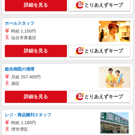
株式会社kotrio /●MT-H-2067994
詳細を見る
とりあえずキープ
韮崎市｜まずは送迎業務で活躍しよう◎デイサ
ービスSTAFF
時給1500円〜2125円 ＜日払い有/週払い有/交
ホールスタッフ
通費全支給(ガソリン代含む)＞
時給 1,150円
韮崎市内
仙台市青葉区
詳細を見る
キープ
詳細を見る
とりあえずキープ
派遣社員
株式会社kotrio /●MT-H-2051136
総合病院の清掃
タイパ最強！希望の働き方が叶う有料住宅のス
月給 257,400円
タッフ★＠韮崎市
港区
時給1500円〜2125円 ＜日払い有/週払い有/交
通費全支給(ガソリン代含む)＞
詳細を見る
とりあえずキープ
韮崎市内
レジ・商品陳列スタッフ
詳細を見る
キープ
時給 1,180円
派遣社員
堺市堺区
株式会社kotrio /●MT-H-2067442