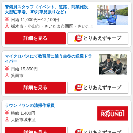
警備員スタッフ（イベント、道路、商業施設、
詳細を見る
キープ
大型駐車場、JR列車見張りなど）
日給 11,000円〜12,100円
派遣社員
栃木市・小山市・さいたま市西区・さいたま市岩槻区・久喜市・
株式会社kotrio /●MT-H-2086540
安曇野市＊綺麗な病院で看護助手デビュー♪無
詳細を見る
とりあえずキープ
資格・未経験OK
時給1500円〜2125円 ＜日払い有/週払い有/交
マイクロバスにて教習所に通う生徒の送迎ドラ
通費全支給(ガソリン代含む)＞
イバー
安曇野市内
日給 15,850円
箕面市
詳細を見る
キープ
詳細を見る
とりあえずキープ
派遣社員
株式会社kotrio /●MT-H-2020761
≪安曇野市≫年齢不問！０からスタートでも活
ラウンドワンの清掃作業員
躍できる看護助手♪
時給 1,400円
時給1500円〜2125円 ＜日払い有/週払い有/交
大阪市城東区
通費全支給(ガソリン代含む)＞
安曇野市内
詳細を見る
とりあえずキープ