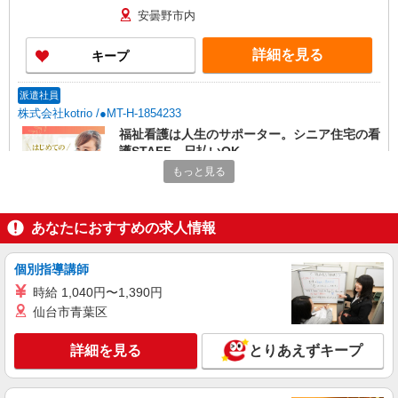
安曇野市内
詳細を見る
キープ
派遣社員
株式会社kotrio /●MT-H-1854233
福祉看護は人生のサポーター。シニア住宅の看
護STAFF。日払いOK
もっと見る
時給2000円〜2500円＜交通費全額支給/日払
い・週払いOK/履歴書不要＞
安曇野市内
あなたにおすすめの求人情報
詳細を見る
キープ
個別指導講師
派遣社員
時給 1,040円〜1,390円
株式会社kotrio /●MT-H-1906798
仙台市青葉区
安曇野市≫タイパ重視で稼げる看護助手＊無料
資格支援で時給UP
詳細を見る
とりあえずキープ
時給1500円〜2125円 ＜日払い有/週払い有/交
通費全支給(ガソリン代含む)＞