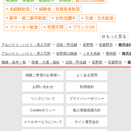
看護師・保健師・看護助手・助産師
入社日応相談
未経験歓迎
経験者・有資格者歓迎
新卒・第二新卒歓迎
女性活躍中
主婦・主夫歓迎
フリーター歓迎
学歴不問
ブランクOK
もっと見る
アルバイト・バイト・求人TOP
北陸・甲信越
長野県
安曇野市
株式会社k
アルバイト・バイト・求人TOP
長野県の路線
ＪＲ大糸線
豊科駅
株式会
職種・条件一覧
医療・介護・福祉
北陸・甲信越
長野県
安曇野市
株
掲載ご希望のお客様へ
よくある質問
お問い合わせ
利用規約
リンクについて
プライバシーポリシー
Cookieポリシー
個人情報保護方針
メールサービスについて
サイト運営会社