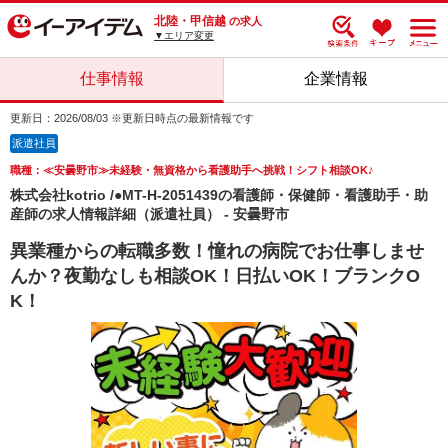
北陸・甲信越
の求人
▼エリア変更
仕事情報
企業情報
更新日：2026/08/03 ※更新日時点の最新情報です
派遣社員
職種：≪安曇野市≫未経験・無資格から看護助手へ挑戦！シフト相談OK♪
株式会社kotrio /●MT-H-2051439の看護師・保健師・看護助手・助
産師の求人情報詳細（派遣社員） - 安曇野市
異業種からの転職多数！憧れの病院でお仕事しませ
んか？夜勤なしも相談OK！日払いOK！ブランクO
K！