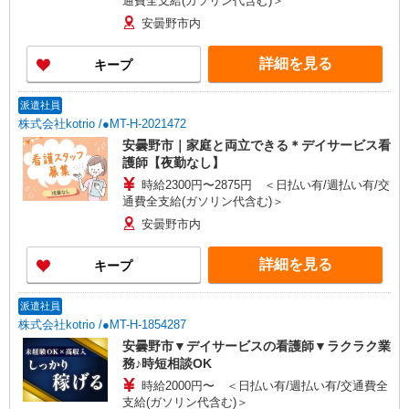
通費全支給(ガソリン代含む)＞
安曇野市内
詳細を見る
キープ
派遣社員
株式会社kotrio /●MT-H-2021472
安曇野市｜家庭と両立できる＊デイサービス看
護師【夜勤なし】
時給2300円〜2875円 ＜日払い有/週払い有/交
通費全支給(ガソリン代含む)＞
安曇野市内
詳細を見る
キープ
派遣社員
株式会社kotrio /●MT-H-1854287
安曇野市▼デイサービスの看護師▼ラクラク業
務♪時短相談OK
時給2000円〜 ＜日払い有/週払い有/交通費全
支給(ガソリン代含む)＞