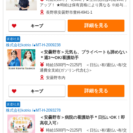
アップ！ ★時給は保有資格により異なる ※給与幅
は資格・経験等による
長野県安曇野市豊科4941-1
詳細を見る
キープ
派遣社員
株式会社kotrio /●MT-H-2009238
＜安曇野市＞元気も、プライベートも諦めない
＊週3〜OK/看護助手
時給1500円〜2125円 ＜日払い有/週払い有/交
通費全支給(ガソリン代含む)＞
安曇野市内
詳細を見る
キープ
派遣社員
株式会社kotrio /●MT-H-2093278
＜安曇野市＞病院の看護助手＊日払いOK！即
高収入可♪
時給1500円〜2125円 ＜日払い有/週払い有/交