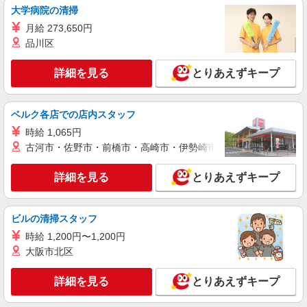
安曇野市内
大学病院の清掃
月給 273,650円
詳細を見る
キープ
品川区
派遣社員
詳細を見る
とりあえずキープ
株式会社kotrio /●MT-H-2086559
はじめてでも安心。と思える看護助手★安曇野
市★履歴書不要
ベルク各店での店内スタッフ
時給1500円〜2125円 ＜日払い有/週払い有/交
時給 1,065円
通費全支給(ガソリン代含む)＞
古河市・佐野市・前橋市・高崎市・伊勢崎市・太田市・館林市・
安曇野市内
詳細を見る
とりあえずキープ
詳細を見る
キープ
派遣社員
ビルの清掃スタッフ
株式会社kotrio /●MT-H-2086579
時給 1,200円〜1,200円
高収入を目指したい方必見！未経験でも日収
大阪市北区
1.1万〜可！看護助手
時給1500円〜2125円 ＜日払い有/週払い有/交
詳細を見る
とりあえずキープ
通費全支給(ガソリン代含む)＞
安曇野市内