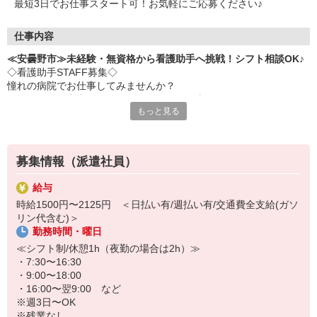
最短3日でお仕事スタート可！お気軽にご応募ください♪
仕事内容
≪安曇野市≫未経験・無資格から看護助手へ挑戦！シフト相談OK♪
◇看護助手STAFF募集◇
憧れの病院でお仕事してみませんか？
ナースさんや患者さんをサポートするお仕事です♪
もっと見る
＜おもな仕事内容＞
・シーツ交換
・病室の清掃
募集情報（派遣社員）
・医療器具の消毒
・患者さんの生活介助
給与
など
時給1500円〜2125円 ＜日払い有/週払い有/交通費全支給(ガソ
リン代含む)＞
◇完全未経験でも安心◇
勤務時間・曜日
・充実した研修制度あり♪優しい先輩が丁寧に教えてくれます。
・サポート業務が中心なので、難しいことは特にありません！無資
≪シフト制/休憩1h（夜勤の場合は2h）≫
格・未経験でもすぐに活躍できます♪
・7:30〜16:30
・9:00〜18:00
シフトの融通も利くのでプライベートを重視したい人にもおススメ
・16:00〜翌9:00 など
です！
※週3日〜OK
※残業なし