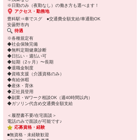
ご応募お待ちしております♪
※日勤のみ（夜勤なし）の働き方も選べます！
アクセス・勤務地
豊科駅⇒車でスグ ●交通費全額支給/車通勤OK
安曇野市内
待遇
※各種規定有
◆社会保険完備
◆無料定期健康診断
◆日払い・週払い可
◆短期（2ヶ月）〜長期
◆退職金制度
◆資格支援（介護資格のみ）
◆有給休暇
◆産休・育休
◆正社員登用
◆副業・Wワーク相談OK（週40時間以内）
◆ガソリン代含め交通費全額支給
＜履歴書不要/在宅面談＞
電話のみで面談が可能です♪
応募資格・経験
■無資格・未経験歓迎