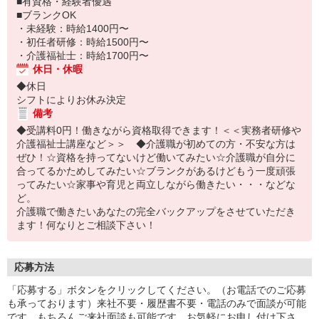
■有資格・経験者優遇
■ブランクOK
・未経験：時給1400円〜
・初任者研修：時給1500円〜
・介護福祉士：時給1700円〜
休日・休暇
◆休日
シフトによりお休み決定
備考
◆受講料0円！働きながら資格取得できます！＜＜実務者研修や
介護福祉士講座など＞＞ ◆介護職が初めての方・不安な方は
ぜひ！☆資格を持ってないけど働いてみたい☆介護職が自分に
合ってるかためしてみたい☆ブランクがあるけどもう一度頑張
ってみたい☆家事や育児と両立しながら働きたい・・・などな
ど。
介護職で働きたいあなたの完全バックアップをさせていただき
ます！何なりとご相談下さい！
応募方法
「応募する」ボタンをクリックしてください。（お電話でのご応募
も承っております）来社不要・履歴書不要・電話のみで面談が可能
です。もちろんご来社面談も可能です。お気軽にお申し付け下さ