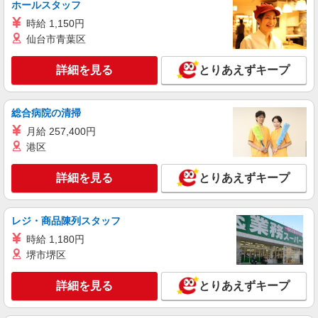
ホールスタッフ
安曇野市内
時給 1,150円
詳細を見る
仙台市青葉区
キープ
詳細を見る
とりあえずキープ
派遣社員
株式会社kotrio /●MT-H-2099654
デイサービス看護STAFF｜面接なし！履歴書
総合病院の清掃
不要！ブランクOK◎
月給 257,400円
時給2000円〜2500円＜交通費全額支給(ガソリ
ン代含む)/日払い可/週払い可＞
港区
安曇野市内
詳細を見る
とりあえずキープ
詳細を見る
キープ
レジ・商品陳列スタッフ
派遣社員
時給 1,180円
株式会社kotrio /●MT-H-1959607
堺市堺区
20代〜50代活躍中！デイサービスの看護師＊
残業なし◎日勤のみ
詳細を見る
とりあえずキープ
時給2000円〜2500円＜交通費全額支給(ガソリ
ン代含む)/日払い可/週払い可＞