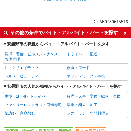
同じ特徴から求人を探す
未経験歓迎
ミドル（40代～）活躍中
ID：AE0730615516
ボーナス・賞与あり
車通勤OK
その他の条件でバイト・アルバイト・パートを探す
交通費支給
社会保険あり
安曇野市の職種からバイト・アルバイト・パートを探す
産休・育休取得実績あり
清掃・警備・ビルメンテナンス・
ドライバー・配達
設備管理
IT・クリエイティブ
飲食・フード
ヘルス・ビューティー
オフィスワーク・事務
安曇野市の人気の職種からバイト・アルバイト・パートを探す
中型（2t・4t）ドライバー
経理・人事・労務・総務・法務
ファミリーレストラン・回転寿司
製造・組立・加工
塾講師・家庭教師
レストラン・専門料理店