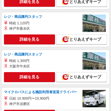
詳細を見る
とりあえずキープ
詳細を見る
キープ
レジ・商品陳列スタッフ
派遣社員
株式会社kotrio /●MT-H-2069470
時給 1,120円
看護助手／資格も経験も必要なし＊やさしい気
神戸市垂水区
持ちがあれば十分◎
時給1500円〜2125円 ＜日払い有/週払い有/交
詳細を見る
とりあえずキープ
通費全支給(ガソリン代含む)＞
安曇野市内
レジ・商品陳列スタッフ
詳細を見る
キープ
時給 1,300円
大阪市中央区
派遣社員
株式会社kotrio /●MT-H-1977428
詳細を見る
とりあえずキープ
≪安曇野市／看護助手≫子育て世代活躍中！働
きやすい環境♪
マイクロバスによる施設利用者送迎ドライバー
時給1500円〜2125円 ＜日払い有/週払い有/交
通費全支給(ガソリン代含む)＞
日給 10,900円〜10,900円
安曇野市内
神戸市須磨区