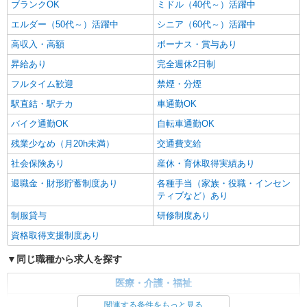
ブランクOK
ミドル（40代～）活躍中
エルダー（50代～）活躍中
シニア（60代～）活躍中
高収入・高額
ボーナス・賞与あり
昇給あり
完全週休2日制
フルタイム歓迎
禁煙・分煙
駅直結・駅チカ
車通勤OK
バイク通勤OK
自転車通勤OK
残業少なめ（月20h未満）
交通費支給
社会保険あり
産休・育休取得実績あり
退職金・財形貯蓄制度あり
各種手当（家族・役職・インセン
ティブなど）あり
制服貸与
研修制度あり
資格取得支援制度あり
同じ職種から求人を探す
医療・介護・福祉
看護師・保健師・看護助手・助産師
関連する条件をもっと見る