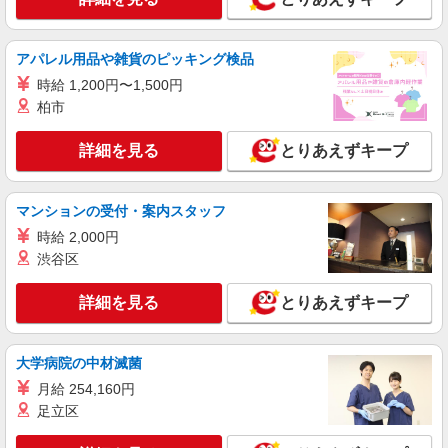
詳細を見る
キープ
アパレル用品や雑貨のピッキング検品
派遣社員
時給 1,200円〜1,500円
株式会社kotrio /●MT-H-1815705
柏市
安曇野市★病院でお掃除/食事の配膳など♪★激
募★
詳細を見る
とりあえずキープ
時給1500円〜2125円 ＜日払い有/週払い有/交
通費全支給(ガソリン代含む)＞
安曇野市内
マンションの受付・案内スタッフ
時給 2,000円
詳細を見る
キープ
渋谷区
派遣社員
詳細を見る
とりあえずキープ
株式会社kotrio /●MT-H-1980689
安曇野市＊看護助手＊日払いOK！推し活の軍
資金も即ゲット◎
大学病院の中材滅菌
時給1500円〜2125円 ＜日払い有/週払い有/交
月給 254,160円
通費全支給(ガソリン代含む)＞
足立区
安曇野市内