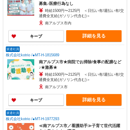
募集♪医療行為なし
時給1500円〜2125円 ＜日払い有/週払い有/交
通費全支給(ガソリン代含む)＞
南アルプス市内
詳細を見る
キープ
派遣社員
株式会社kotrio /●MT-H-1815689
南アルプス市★病院でお掃除/食事の配膳など
♪★激募★
時給1500円〜2125円 ＜日払い有/週払い有/交
通費全支給(ガソリン代含む)＞
南アルプス市
詳細を見る
キープ
派遣社員
株式会社kotrio /●MT-H-1977293
≪南アルプス市／看護助手≫子育て世代活躍