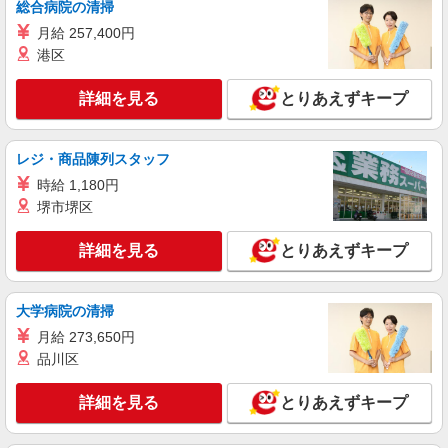
時給2000円〜2500円＜交通費全額支給(ガソリ
総合病院の清掃
ン代含む)/日払い可/週払い可＞
月給 257,400円
南アルプス市内
港区
詳細を見る
キープ
詳細を見る
とりあえずキープ
派遣社員
株式会社kotrio /●MT-H-1908969
レジ・商品陳列スタッフ
南アルプス市＊病院のサポート役♪高時給＆充
時給 1,180円
実の研修で安心スタート
堺市堺区
時給1500円〜2125円 ＜日払い有/週払い有/交
通費全支給(ガソリン代含む)＞
詳細を見る
とりあえずキープ
南アルプス市内
大学病院の清掃
詳細を見る
キープ
月給 273,650円
派遣社員
品川区
株式会社kotrio /●MT-H-2021365
南アルプス市｜家庭と両立できる＊デイサービ
詳細を見る
とりあえずキープ
ス看護師【夜勤なし】
時給2300円〜2875円 ＜日払い有/週払い有/交