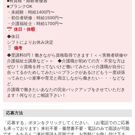
■有資格・経験者優遇
■ブランクOK
・未経験：時給1400円〜
・初任者研修：時給1500円〜
・介護福祉士：時給1700円〜
休日・休暇
◆休日
シフトによりお休み決定
備考
◆受講料0円！働きながら資格取得できます！＜＜実務者研修や
介護福祉士講座など＞＞ ◆介護職が初めての方・不安な方は
ぜひ！☆資格を持ってないけど働いてみたい☆介護職が自分に
合ってるかためしてみたい☆ブランクがあるけどもう一度頑張
ってみたい☆家事や育児と両立しながら働きたい・・・などな
ど。
介護職で働きたいあなたの完全バックアップをさせていただき
ます！何なりとご相談下さい！
応募方法
「応募する」ボタンをクリックしてください。（お電話でのご応募
も承っております）来社不要・履歴書不要・電話のみで面談が可能
です。もちろんご来社面談も可能です。お気軽にお申し付け下さ