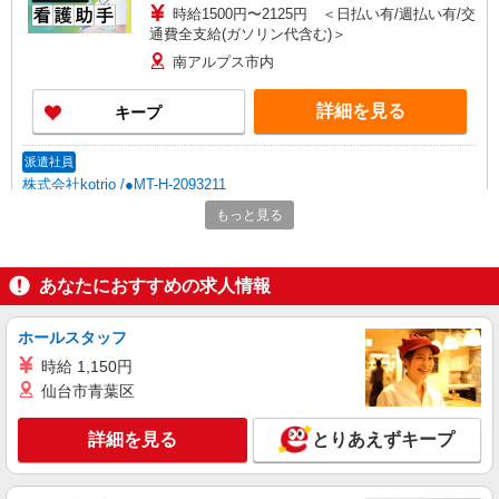
時給1500円〜2125円 ＜日払い有/週払い有/交
通費全支給(ガソリン代含む)＞
南アルプス市内
詳細を見る
キープ
派遣社員
株式会社kotrio /●MT-H-2093211
＜南アルプス市＞病院の看護助手＊日払い
もっと見る
OK！即高収入可♪
時給1500円〜2125円 ＜日払い有/週払い有/交
通費全支給(ガソリン代含む)＞
あなたにおすすめの求人情報
南アルプス市内
ホールスタッフ
詳細を見る
キープ
時給 1,150円
仙台市青葉区
派遣社員
株式会社kotrio /●MT-H-1959590
詳細を見る
とりあえずキープ
20代〜50代活躍中！デイサービスの看護師＊
残業なし◎日勤のみ