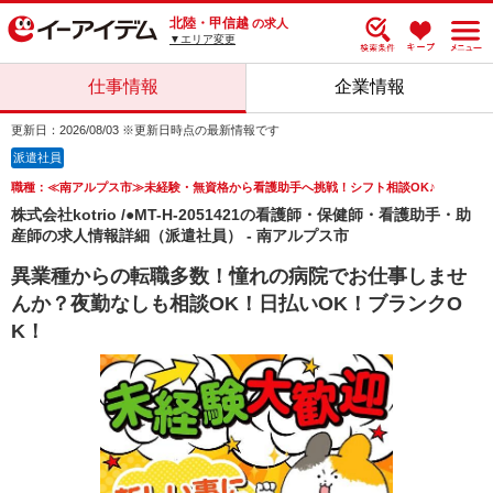
北陸・甲信越
の求人
▼エリア変更
仕事情報
企業情報
更新日：2026/08/03 ※更新日時点の最新情報です
派遣社員
職種：≪南アルプス市≫未経験・無資格から看護助手へ挑戦！シフト相談OK♪
株式会社kotrio /●MT-H-2051421の看護師・保健師・看護助手・助
産師の求人情報詳細（派遣社員） - 南アルプス市
異業種からの転職多数！憧れの病院でお仕事しませ
んか？夜勤なしも相談OK！日払いOK！ブランクO
K！