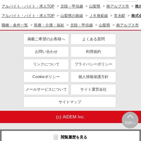
アルバイト・バイト・求人TOP
北陸・甲信越
山梨県
南アルプス市
株式
アルバイト・バイト・求人TOP
山梨県の路線
ＪＲ身延線
常永駅
株式会
職種・条件一覧
医療・介護・福祉
北陸・甲信越
山梨県
南アルプス市
掲載ご希望のお客様へ
よくある質問
お問い合わせ
利用規約
リンクについて
プライバシーポリシー
Cookieポリシー
個人情報保護方針
メールサービスについて
サイト運営会社
サイトマップ
(c) AIDEM Inc.
TOPへ
閲覧履歴を見る