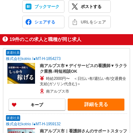
ブックマーク
ポストする
シェアする
URLをシェア
19
件のこの求人と職種が同じ求人
派遣社員
株式会社kotrio /●MT-H-1854273
南アルプス市▼デイサービスの看護師▼ラクラ
ク業務♪時短相談OK
時給2000円〜 ＜日払い有/週払い有/交通費全
支給(ガソリン代含む)＞
南アルプス市
詳細を見る
キープ
派遣社員
株式会社kotrio /●MT-H-1959132
南アルプス市｜看護師さんのサポートスタッフ