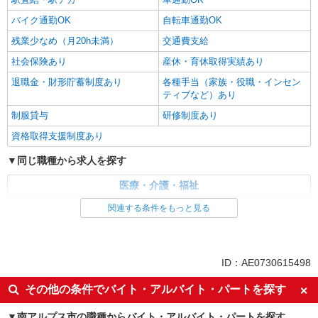
バイク通勤OK
自転車通勤OK
残業少なめ（月20h未満）
交通費支給
社会保険あり
産休・育休取得実績あり
退職金・財形貯蓄制度あり
各種手当（家族・役職・インセン
ティブなど）あり
制服貸与
研修制度あり
資格取得支援制度あり
同じ職種から求人を探す
医療・介護・福祉
看護師・保健師・看護助手・助産師
関連する条件をもっと見る
同じ特徴から求人を探す
未経験歓迎
ミドル（40代～）活躍中
ID：AE0730615498
ボーナス・賞与あり
車通勤OK
その他の条件でバイト・アルバイト・パートを探す
交通費支給
社会保険あり
南アルプス市の職種からバイト・アルバイト・パートを探す
産休・育休取得実績あり