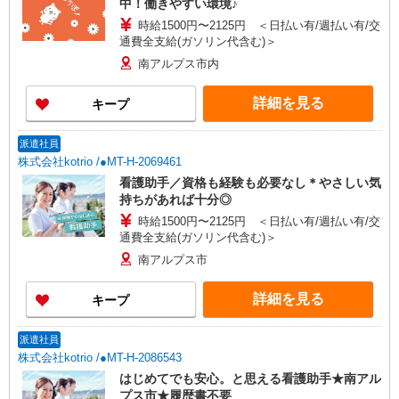
中！働きやすい環境♪
時給1500円〜2125円 ＜日払い有/週払い有/交
通費全支給(ガソリン代含む)＞
南アルプス市内
詳細を見る
キープ
派遣社員
株式会社kotrio /●MT-H-2069461
看護助手／資格も経験も必要なし＊やさしい気
持ちがあれば十分◎
時給1500円〜2125円 ＜日払い有/週払い有/交
通費全支給(ガソリン代含む)＞
南アルプス市
詳細を見る
キープ
派遣社員
株式会社kotrio /●MT-H-2086543
はじめてでも安心。と思える看護助手★南アル
プス市★履歴書不要