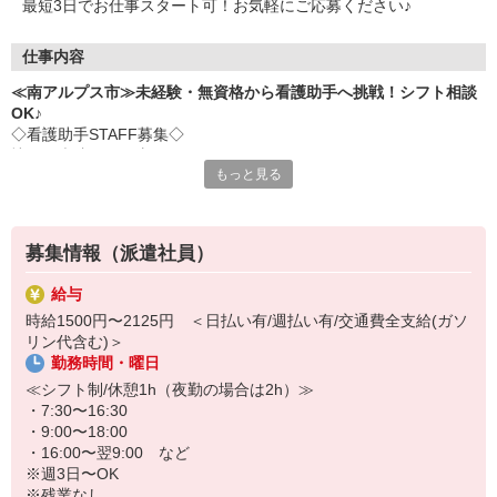
最短3日でお仕事スタート可！お気軽にご応募ください♪
仕事内容
≪南アルプス市≫未経験・無資格から看護助手へ挑戦！シフト相談
OK♪
◇看護助手STAFF募集◇
憧れの病院でお仕事してみませんか？
もっと見る
ナースさんや患者さんをサポートするお仕事です♪
＜おもな仕事内容＞
・シーツ交換
募集情報（派遣社員）
・病室の清掃
・医療器具の消毒
給与
・患者さんの生活介助
時給1500円〜2125円 ＜日払い有/週払い有/交通費全支給(ガソ
など
リン代含む)＞
勤務時間・曜日
◇完全未経験でも安心◇
・充実した研修制度あり♪優しい先輩が丁寧に教えてくれます。
≪シフト制/休憩1h（夜勤の場合は2h）≫
・サポート業務が中心なので、難しいことは特にありません！無資
・7:30〜16:30
格・未経験でもすぐに活躍できます♪
・9:00〜18:00
・16:00〜翌9:00 など
シフトの融通も利くのでプライベートを重視したい人にもおススメ
※週3日〜OK
です！
※残業なし