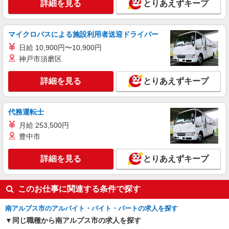
詳細を見る
とりあえずキープ
談 1件：1,500〜1,691円 ・電話支援 1件：
辺
1,000円〜1,429円 ・ICTメール支援 1件：500円
※上記金額に消費税を加えた金額をお支払いいた
詳細を見る
キープ
します ※交通費・電話代は弊社負担。その他、支
マイクロバスによる施設利用者送迎ドライバー
援内容により細則あり。
日給 10,900円〜10,900円
業務委託
神戸市須磨区
SOMPOヘルスサポート株式会社 全支援対応コース
特定保健指導（保健師・管理栄養士）
詳細を見る
とりあえずキープ
報酬：完全出来高制 報酬額（消費税抜き）：
・事業所一括面談(対面) 1日：10,000円〜14,716
円 ・個別訪問(対面) 1件：4,286円〜5,239円 ・
【活動エリア】山梨県南アルプス市及びその周
代務運転士
遠隔面談 1件：1500〜1691円 ・電話支援 1
辺
月給 253,500円
件：1,000円〜1,429円 ・メール支援 1件：500円
※上記金額に消費税を加えた金額をお支払いいた
豊中市
詳細を見る
キープ
します ※交通費・電話代は弊社負担。その他、支
援内容により細則あり。
詳細を見る
とりあえずキープ
このお仕事に関連する条件で探す
南アルプス市のアルバイト・バイト・パートの求人を探す
同じ職種から南アルプス市の求人を探す