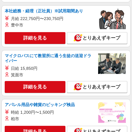
ン代含む)/日払い可/週払い可＞
南アルプス市内
本社総務・経理（正社員）※試用期間あり
月給 222,750円〜230,750円
詳細を見る
キープ
豊中市
派遣社員
詳細を見る
とりあえずキープ
株式会社kotrio /●MT-H-2086563
高収入を目指したい方必見！未経験でも日収
1.1万〜可！看護助手
マイクロバスにて教習所に通う生徒の送迎ドラ
イバー
時給1500円〜2125円 ＜日払い有/週払い有/交
通費全支給(ガソリン代含む)＞
日給 15,850円
南アルプス市内
箕面市
詳細を見る
とりあえずキープ
詳細を見る
キープ
派遣社員
アパレル用品や雑貨のピッキング検品
株式会社kotrio /●MT-H-2009220
時給 1,200円〜1,500円
＜南アルプス市＞元気も、プライベートも諦め
柏市
ない＊週3〜OK/看護助手
時給1500円〜2125円 ＜日払い有/週払い有/交
詳細を見る
とりあえずキープ
通費全支給(ガソリン代含む)＞