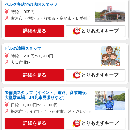
ベルク各店での店内スタッフ
通費全支給(ガソリン代含む)＞
南アルプス市内
時給 1,065円
古河市・佐野市・前橋市・高崎市・伊勢崎市・太田市・館林市・
詳細を見る
キープ
詳細を見る
とりあえずキープ
派遣社員
株式会社kotrio /●MT-H-1854219
ビルの清掃スタッフ
福祉看護は人生のサポーター。シニア住宅の看
護STAFF。日払いOK
時給 1,200円〜1,200円
大阪市北区
時給2000円〜2500円＜交通費全額支給/日払
い・週払いOK/履歴書不要＞
詳細を見る
とりあえずキープ
南アルプス市
詳細を見る
キープ
警備員スタッフ（イベント、道路、商業施設、
大型駐車場、JR列車見張りなど）
派遣社員
日給 11,000円〜12,100円
株式会社kotrio /●MT-H-2099643
栃木市・小山市・さいたま市西区・さいたま市岩槻区・久喜市・
デイサービス看護STAFF｜面接なし！履歴書
不要！ブランクOK◎
詳細を見る
とりあえずキープ
時給2000円〜2500円＜交通費全額支給(ガソリ