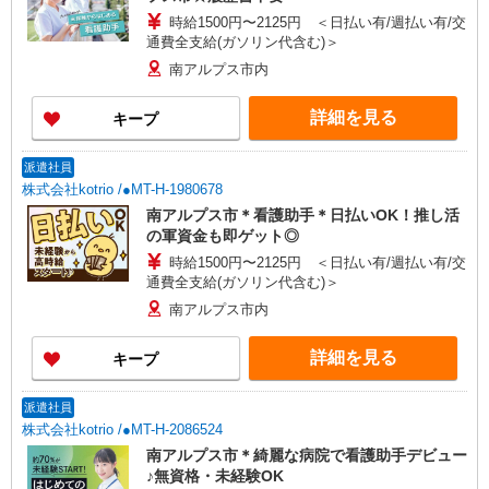
時給1500円〜2125円 ＜日払い有/週払い有/交
通費全支給(ガソリン代含む)＞
南アルプス市内
詳細を見る
キープ
派遣社員
株式会社kotrio /●MT-H-1980678
南アルプス市＊看護助手＊日払いOK！推し活
の軍資金も即ゲット◎
時給1500円〜2125円 ＜日払い有/週払い有/交
通費全支給(ガソリン代含む)＞
南アルプス市内
詳細を見る
キープ
派遣社員
株式会社kotrio /●MT-H-2086524
南アルプス市＊綺麗な病院で看護助手デビュー
♪無資格・未経験OK