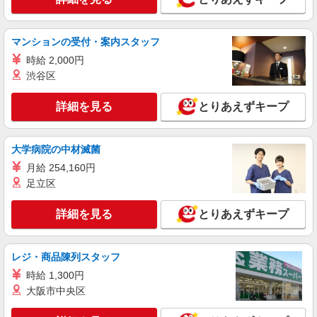
南アルプス市内
マンションの受付・案内スタッフ
詳細を見る
キープ
時給 2,000円
渋谷区
派遣社員
株式会社kotrio /●MT-H-2020653
詳細を見る
とりあえずキープ
≪南アルプス市≫年齢不問！０からスタートで
も活躍できる看護助手♪
時給1500円〜2125円 ＜日払い有/週払い有/交
大学病院の中材滅菌
通費全支給(ガソリン代含む)＞
月給 254,160円
南アルプス市内
足立区
詳細を見る
キープ
詳細を見る
とりあえずキープ
業務委託
SOMPOヘルスサポート株式会社 全支援対応コース
レジ・商品陳列スタッフ
保健師・管理栄養士 特定保健指導
時給 1,300円
報酬：出来高制 報酬額（消費税抜き）： ・事
大阪市中央区
業所一括面談(対面) 1日：10,000円〜14,716円 ・
個別訪問(対面) 1件：4,286円〜5,239円 ・遠隔面
【活動エリア】山梨県南アルプス市及びその周