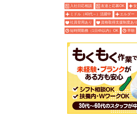
入社日応相談
友達と応募OK
女
ミドル（40代～）活躍中
エルダー
社員登用あり
資格取得支援制度あ
短時間勤務（1日4h以内）OK
早朝