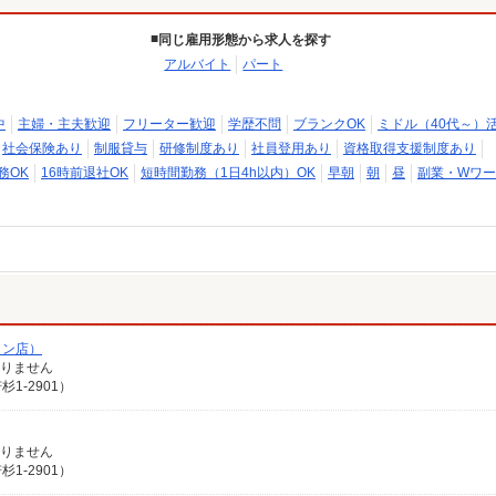
同じ雇用形態から求人を探す
アルバイト
パート
中
主婦・主夫歓迎
フリーター歓迎
学歴不問
ブランクOK
ミドル（40代～）
社会保険あり
制服貸与
研修制度あり
社員登用あり
資格取得支援制度あり
務OK
16時前退社OK
短時間勤務（1日4h以内）OK
早朝
朝
昼
副業・Wワー
メン店）
ありません
1-2901）
ありません
1-2901）