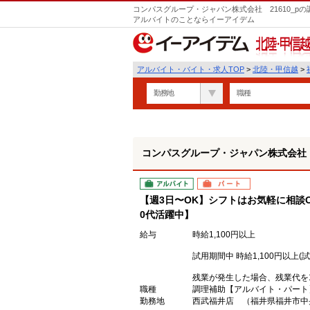
コンパスグループ・ジャパン株式会社 21610_p
アルバイトのことならイーアイデム
北陸・甲信越
アルバイト・バイト・求人TOP
>
北陸・甲信越
>
勤務地
職種
コンパスグループ・ジャパン株式会社 2
アルバイト
パート
【週3日〜OK】シフトはお気軽に相談O
0代活躍中】
給与
時給1,100円以上
試用期間中 時給1,100円以上(
残業が発生した場合、残業代を
職種
調理補助【アルバイト・パート
勤務地
西武福井店 （福井県福井市中央1