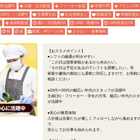
性活躍中
主婦・主夫歓迎
フリーター歓迎
学歴不問
ブランクOK
（50代～）活躍中
交通費支給
社会保険あり
制服貸与
研修制度あ
り
未経験歓迎
週2～3日勤務OK
10時～勤務OK
16時前退社OK
朝
昼
副業・WワークOK
まかない・食事補助
【おススメポイント】
●シフトの融通が利きやすい
「この日は授業参観があるから休みたい」
「その日は予定があるのでシフトを調整したい」等
家庭や趣味の都合にも柔軟に対応しますので、お気軽
相談ください
●20代〜50代の幅広い年代のスタッフが活躍中
主婦(夫)・フリーター・学生の方等、幅広い年代のス
が活躍中
●安心の教育体制
入社後は先輩たちが優しくフォローしながら進めます
で、
安心してお仕事を始められます。