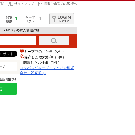
質問
サイトマップ
掲載ご希望のお客様へ
閲覧
キープ
1
0
履歴
リスト
ログイン
21610_pの求人情報詳細
キープ中のお仕事（0件）
保存した検索条件（
0
件）
閲覧したお仕事（1件）
ープ
コンパスグループ・ジャパン株式
会社 21610_p
の最新情報です
む