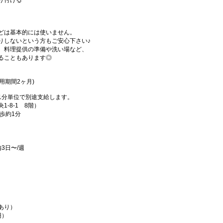
り付ける
どは基本的には使いません。
りしないという方もご安心下さい♪
、料理提供の準備や洗い場など、
ることもあります◎
試用期間2ヶ月)
1分単位で別途支給します。
-8-1 8階）
歩約1分
3日〜/週
あり）
円）