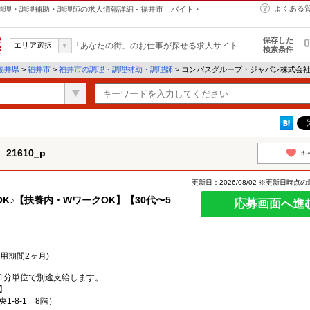
よくある
の調理・調理補助・調理師の求人情報詳細 - 福井市｜バイト・
保存した
0
エリア選択
「あなたの街」のお仕事が探せる求人サイト
検索条件
福井県
>
福井市
>
福井市の調理・調理補助・調理師
> コンパスグループ・ジャパン株式会社 
1610_p
キ
更新日：2026/08/02 ※更新日時点
K♪【扶養内・WワークOK】【30代〜5
応募画面へ進
試用期間2ヶ月)
1分単位で別途支給します。
】
-8-1 8階）