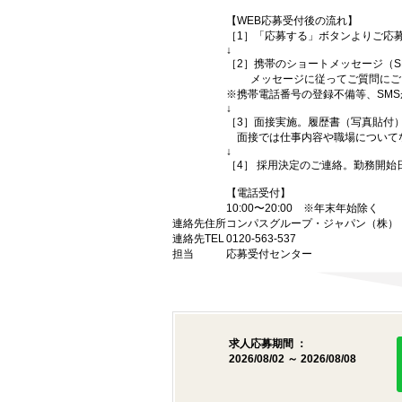
【WEB応募受付後の流れ】
［1］「応募する」ボタンよりご応募
↓
［2］携帯のショートメッセージ（
メッセージに従ってご質問にご回
※携帯電話番号の登録不備等、SM
↓
［3］面接実施。履歴書（写真貼付
面接では仕事内容や職場について
↓
［4］ 採用決定のご連絡。勤務開
【電話受付】
10:00〜20:00 ※年末年始除く
連絡先住所
コンパスグループ・ジャパン（株） （
連絡先TEL
0120-563-537
担当
応募受付センター
求人応募期間 ：
2026/08/02 ～ 2026/08/08