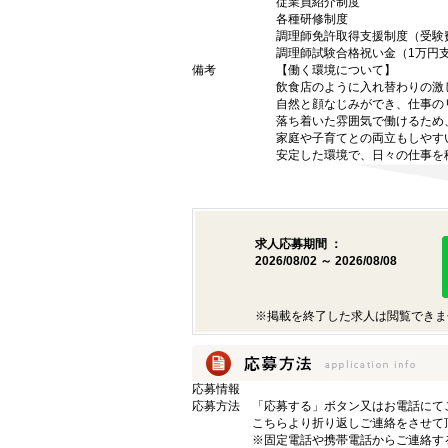
従業員紹介制度
各種研修制度
調理師免許取得支援制度（受験
調理師試験合格祝い金（1万円
備考
【働く環境について】
飲食店のように入れ替わりの激
自然と顔なじみができ、仕事の
落ち着いた雰囲気で働けるため
家庭や子育てとの両立もしやす
安定した環境で、日々の仕事を
求人応募期間 ：
2026/08/02 ～ 2026/08/08
※掲載を終了した求人は閲覧できま
応募情報
応募方法
「応募する」ボタン又はお電話にて
こちらより折り返しご連絡をさせて
※固定電話や携帯電話からご連絡す