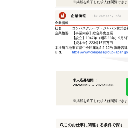
※掲載を終了した求人は閲覧できま
企業情報
社名
コンパスグループ・ジャパン株式会
企業概要
【事業内容】総合外食企業
【設立】1947年（昭和22年）9月6
【資本金】223億16百万円
本社所在地
東京都中央区築地5-5-12号 浜離宮建
URL
https://www.compassgroup-japan.jp/
求人応募期間 ：
2026/08/02 ～ 2026/08/08
※掲載を終了した求人は閲覧できま
このお仕事に関連する条件で探す