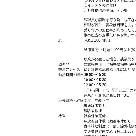
〇小鉢や付け合わせをお皿に盛
〇キッチンの片付け
〇料理提供の準備、洗い場
調理員が調理を行う為、包丁な
料理が苦手、普段は料理をあま
盛り付けのお仕事が終わったら
別の担当のお手伝いをお願いす
給与
時給1,100円以上
試用期間中 時給1,100円以上(
残業が発生した場合、残業代を
勤務地
西武福井店 （福井県福井市中央1
交通アクセス
福井鉄道福武線福井駅駅より 徒
勤務時間・曜日
09:00〜15:30
10:00〜15:30
12:00〜15:30
1日4時間〜OK、平日と土日の内
週あたり最低勤務日数／3日
応募資格・経験
学歴・年齢不問
未経験者歓迎
経験者歓迎
待遇
社会保険完備
年次有給休暇（勤務条件あり）
食事補助制度（一部、除外店舗
交通費規定内支給（月上限5万