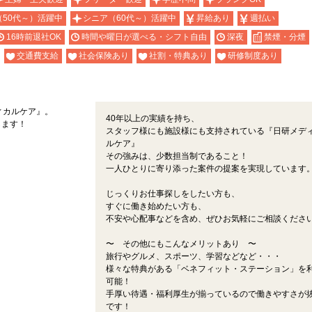
（50代～）活躍中
シニア（60代～）活躍中
昇給あり
週払い
16時前退社OK
時間や曜日が選べる・シフト自由
深夜
禁煙・分煙
交通費支給
社会保険あり
社割・特典あり
研修制度あり
ィカルケア』。
40年以上の実績を持ち、
します！
スタッフ様にも施設様にも支持されている『日研メデ
ルケア』
その強みは、少数担当制であること！
一人ひとりに寄り添った案件の提案を実現しています
じっくりお仕事探しをしたい方も、
すぐに働き始めたい方も、
不安や心配事などを含め、ぜひお気軽にご相談くださ
〜 その他にもこんなメリットあり 〜
旅行やグルメ、スポーツ、学習などなど・・・
様々な特典がある「ベネフィット・ステーション」を
可能！
手厚い待遇・福利厚生が揃っているので働きやすさが
です！