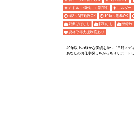
ミドル（40代～）活躍中
エルダー
週2～3日勤務OK
10時～勤務OK
残業ほぼなし
転勤なし
登録制
資格取得支援制度あり
40年以上の確かな実績を持つ『日研メデ
あなたのお仕事探しをがっちりサポート