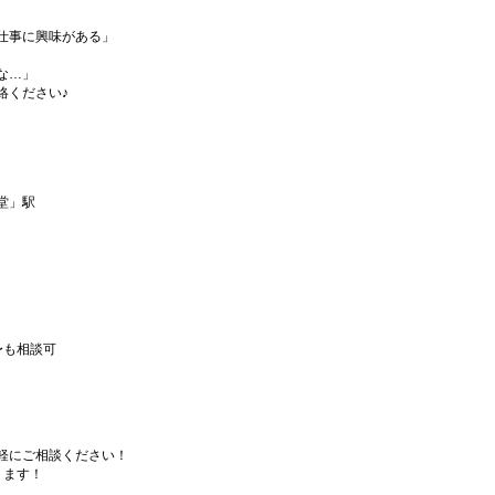
仕事に興味がある」
な…」
絡ください♪
堂」駅
〜も相談可
軽にご相談ください！
ります！