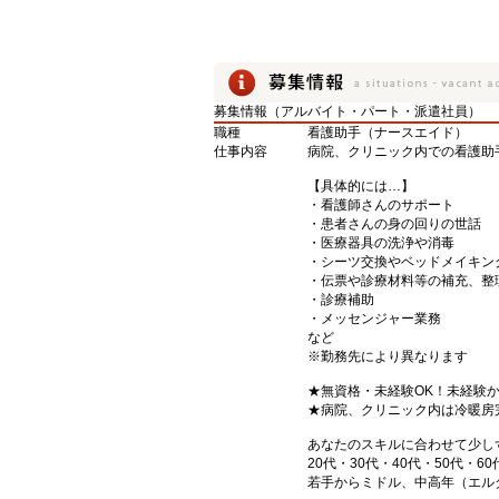
募集情報（アルバイト・パート・派遣社員）
職種
看護助手（ナースエイド）
仕事内容
病院、クリニック内での看護助
【具体的には…】
・看護師さんのサポート
・患者さんの身の回りの世話
・医療器具の洗浄や消毒
・シーツ交換やベッドメイキン
・伝票や診療材料等の補充、整
・診療補助
・メッセンジャー業務
など
※勤務先により異なります
★無資格・未経験OK！未経験
★病院、クリニック内は冷暖房
あなたのスキルに合わせて少し
20代・30代・40代・50代・60
若手からミドル、中高年（エル