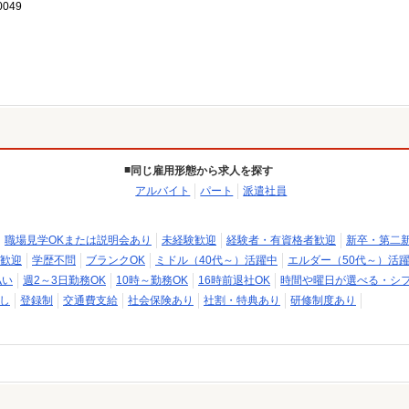
049
同じ雇用形態から求人を探す
アルバイト
パート
派遣社員
職場見学OKまたは説明会あり
未経験歓迎
経験者・有資格者歓迎
新卒・第二
歓迎
学歴不問
ブランクOK
ミドル（40代～）活躍中
エルダー（50代～）活
払い
週2～3日勤務OK
10時～勤務OK
16時前退社OK
時間や曜日が選べる・シ
し
登録制
交通費支給
社会保険あり
社割・特典あり
研修制度あり