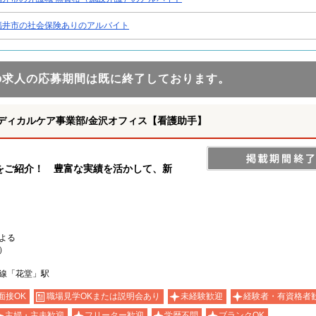
福井市の社会保険ありのアルバイト
の求人の応募期間は既に終了しております。
ディカルケア事業部/金沢オフィス【看護助手】
をご紹介！ 豊富な実績を活かして、新
）
よる
）
線「花堂」駅
面接OK
職場見学OKまたは説明会あり
未経験歓迎
経験者・有資格者
主婦・主夫歓迎
フリーター歓迎
学歴不問
ブランクOK