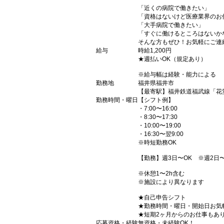
「近くの病院で働きたい」
「資格はないけど医療業界のお
「大手病院で働きたい」
「すぐに働けるところはないか
そんな方もぜひ！お気軽にご連
給与
時給1,200円
★週払いOK（規定あり）
※給与幅は経験・能力による
勤務地
福井県福井市
【最寄駅】福井鉄道福武線「花
勤務時間・曜日
【シフト例】
・7:00〜16:00
・8:30〜17:30
・10:00〜19:00
・16:30〜翌9:00
※時短勤務OK
【勤務】週3日〜OK ※週2日
※休憩1〜2h含む
※施設により異なります
★自己申告シフト
★勤務時間・曜日・開始日お気
★短期2ヶ月からのお仕事もあ
応募資格・経験
無資格・未経験OK！