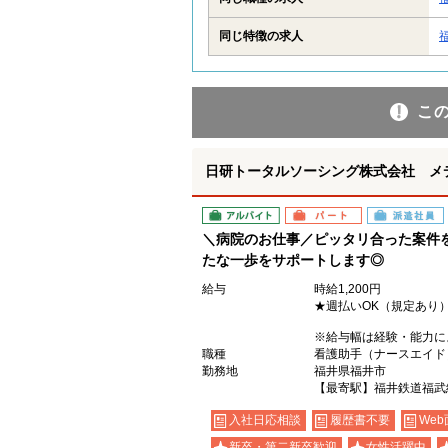
同じ特徴の求人
こ
日研トータルソーシング株式会社 メ
アルバイト
パート
派遣社員
＼病院のお仕事／ピッタリ合った案件
たな一歩をサポートします◎
給与
時給1,200円
★週払いOK（規定あり
※給与幅は経験・能力に
職種
看護助手（ナースエイド
勤務地
福井県福井市
【最寄駅】福井鉄道福武
入社日応相談
履歴書不要
Web
新卒・第二新卒歓迎
女性活躍中