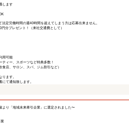
遇します
OK
て法定労働時間の週40時間を超えてしまう方は応募出来ません。
000円分プレゼント！（来社交通費として）
利用可能
ーティー、スポーツなど特典多数！
飲食店、サロン、スパ、ジム割引など）
なります。
書にて通知致します。
省より「地域未来牽引企業」に選定されました〜
事業