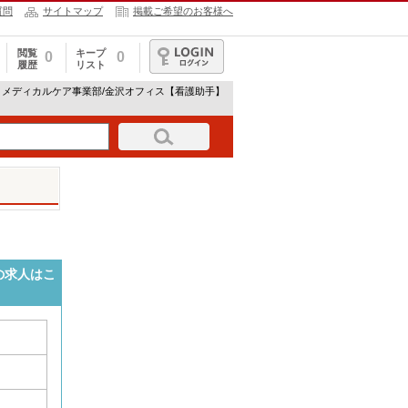
質問
サイトマップ
掲載ご希望のお客様へ
閲覧
キープ
0
0
履歴
リスト
ログイン
 メディカルケア事業部/金沢オフィス【看護助手】
の求人はこ