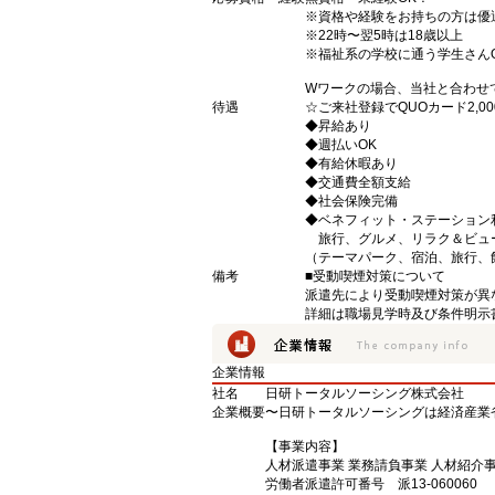
※資格や経験をお持ちの方は優
※22時〜翌5時は18歳以上
※福祉系の学校に通う学生さん
Wワークの場合、当社と合わせ
待遇
☆ご来社登録でQUOカード2,
◆昇給あり
◆週払いOK
◆有給休暇あり
◆交通費全額支給
◆社会保険完備
◆ベネフィット・ステーション
旅行、グルメ、リラク＆ビュ
（テーマパーク、宿泊、旅行、
備考
■受動喫煙対策について
派遣先により受動喫煙対策が異
詳細は職場見学時及び条件明示
企業情報
社名
日研トータルソーシング株式会社
企業概要
〜日研トータルソーシングは経済産業
【事業内容】
人材派遣事業 業務請負事業 人材紹介
労働者派遣許可番号 派13-060060