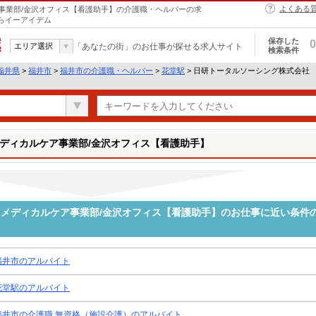
よくある
事業部/金沢オフィス【看護助手】の介護職・ヘルパーの求
ならイーアイデム
保存した
0
エリア選択
「あなたの街」のお仕事が探せる求人サイト
検索条件
福井県
>
福井市
>
福井市の介護職・ヘルパー
>
花堂駅
> 日研トータルソーシング株式会社
ディカルケア事業部/金沢オフィス【看護助手】
メディカルケア事業部/金沢オフィス【看護助手】のお仕事に近い条件
福井市のアルバイト
花堂駅のアルバイト
福井市の介護職 無資格（施設介護）のアルバイト