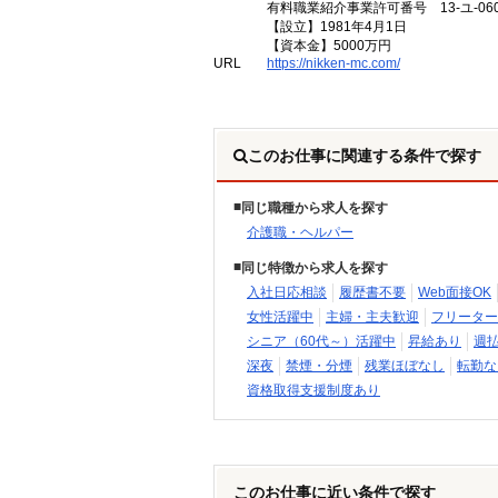
有料職業紹介事業許可番号 13-ユ-060
【設立】1981年4月1日
【資本金】5000万円
URL
https://nikken-mc.com/
このお仕事に関連する条件で探す
同じ職種から求人を探す
介護職・ヘルパー
同じ特徴から求人を探す
入社日応相談
履歴書不要
Web面接OK
女性活躍中
主婦・主夫歓迎
フリーター
シニア（60代～）活躍中
昇給あり
週
深夜
禁煙・分煙
残業ほぼなし
転勤な
資格取得支援制度あり
このお仕事に近い条件で探す