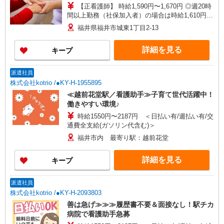
【正看護師】 時給1,590円〜1,670円 ◎週20時
間以上勤務（社保加入者）の場合は時給1,610円〜
1,690円 ※各種手当込 ※時給は経験により異なる
福井県福井市城東1丁目2-13
詳細を見る
キープ
派遣社員
株式会社kotrio /●KY-H-1955895
≪越前花堂駅／看護助手≫子育て世代活躍中！
働きやすい環境♪
時給1550円〜2187円 ＜日払い有/週払い有/交
通費全支給(ガソリン代含む)＞
福井市内 最寄り駅：越前花堂
詳細を見る
キープ
派遣社員
株式会社kotrio /●KY-H-2093803
善は急げ≫≫≫履歴書不要＆面接なし！駅チカ
病院で看護助手急募