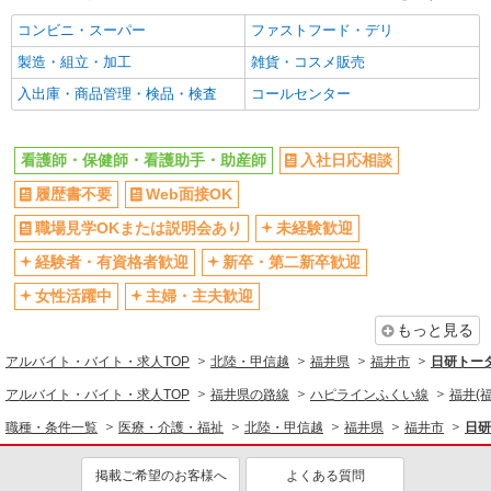
福井市内｜最寄り駅：福井
コンビニ・スーパー
ファストフード・デリ
詳細を見る
キープ
製造・組立・加工
雑貨・コスメ販売
入出庫・商品管理・検品・検査
コールセンター
派遣社員
株式会社kotrio /●KY-H-1955903
≪福井駅／看護助手≫子育て世代活躍中！働き
看護師・保健師・看護助手・助産師
入社日応相談
やすい環境♪
履歴書不要
Web面接OK
時給1550円〜2187円 ＜日払い有/週払い有/交
通費全支給(ガソリン代含む)＞
職場見学OKまたは説明会あり
未経験歓迎
福井市内｜最寄り駅：福井
経験者・有資格者歓迎
新卒・第二新卒歓迎
女性活躍中
主婦・主夫歓迎
詳細を見る
キープ
もっと見る
派遣社員
アルバイト・バイト・求人TOP
北陸・甲信越
福井県
福井市
日研トー
株式会社kotrio /●KY-H-2093818
アルバイト・バイト・求人TOP
善は急げ≫≫≫履歴書不要＆面接なし！駅チカ
福井県の路線
ハピラインふくい線
福井(
病院で看護助手急募
職種・条件一覧
医療・介護・福祉
北陸・甲信越
福井県
福井市
日研
時給1550円〜2187円 ＜日払い有/週払い有/交
通費全支給(ガソリン代含む)＞
掲載ご希望のお客様へ
よくある質問
福井市内