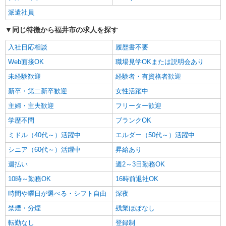
福井県福井市
派遣社員
同じ特徴から福井市の求人を探す
詳細を見る
キープ
入社日応相談
履歴書不要
派遣社員
Web面接OK
職場見学OKまたは説明会あり
株式会社kotrio /●KY-H-2013898
未経験歓迎
経験者・有資格者歓迎
高収入を目指したい方必見！未経験でも日収
1.1万〜可！看護助手
新卒・第二新卒歓迎
女性活躍中
時給1550円〜2187円 ＜日払い有/週払い有/交
主婦・主夫歓迎
フリーター歓迎
通費全支給(ガソリン代含む)＞
学歴不問
ブランクOK
福井市内｜最寄り駅：福井
ミドル（40代～）活躍中
エルダー（50代～）活躍中
詳細を見る
キープ
シニア（60代～）活躍中
昇給あり
週払い
週2～3日勤務OK
派遣社員
株式会社kotrio /●KY-H-2093833
10時～勤務OK
16時前退社OK
善は急げ≫≫≫履歴書不要＆面接なし！駅チカ
時間や曜日が選べる・シフト自由
深夜
病院で看護助手急募
禁煙・分煙
残業ほぼなし
時給1550円〜2187円 ＜日払い有/週払い有/交
通費全支給(ガソリン代含む)＞
転勤なし
登録制