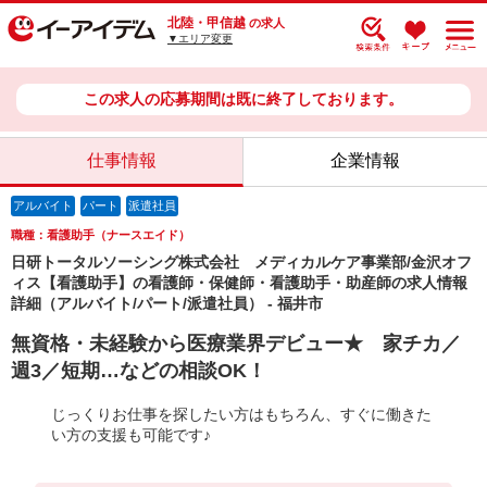
北陸・甲信越
の求人
▼エリア変更
この求人の応募期間は既に終了しております。
仕事情報
企業情報
アルバイト
パート
派遣社員
職種：看護助手（ナースエイド）
日研トータルソーシング株式会社 メディカルケア事業部/金沢オフ
ィス【看護助手】の看護師・保健師・看護助手・助産師の求人情報
詳細（アルバイト/パート/派遣社員） - 福井市
無資格・未経験から医療業界デビュー★ 家チカ／
週3／短期…などの相談OK！
じっくりお仕事を探したい方はもちろん、すぐに働きた
い方の支援も可能です♪