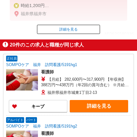
時給1,200円
★週払いOK（規定あり）
福井県福井市
※給与幅は経験・能力による
詳細を見る
ID：AE0626580336
20
件のこの求人と職種が同じ求人
掲載期間終了
正社員
SOMPOケア 福井 訪問看護/5191hg1
看護師
【月給】 282,600円〜317,900円 【年収例】
388万円〜438万円（年2回の賞与含む） ※月給は
職務手当、働きがい向上手当、日祝手当（月平均2
福井県福井市城東1丁目2-13
回分）等、 毎月平均的に支払われる手当を含みま
す。 ◎月給は経験により異なります。 ◎残業時は
詳細を見る
キープ
別途時間外手当支給（超過1分〜） ◎賞与 基本
給2.08ヶ月分/年支給
アルバイト
パート
SOMPOケア 福井 訪問看護/5191hg2
看護師