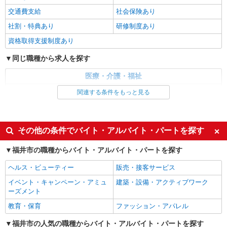
福井市内｜最寄り駅：福井
交通費支給
社会保険あり
社割・特典あり
研修制度あり
詳細を見る
キープ
資格取得支援制度あり
派遣社員
同じ職種から求人を探す
株式会社kotrio /●KY-H-2101307
＜高時給＞越前花堂駅近くの病院で安定した働
医療・介護・福祉
き方を★看護助手♪
看護師・保健師・看護助手・助産師
関連する条件をもっと見る
時給1550円〜2187円 ＜日払い有/週払い有/交
通費全支給(ガソリン代含む)＞
同じ特徴から求人を探す
福井市内 最寄り駅：越前花堂
未経験歓迎
ミドル（40代～）活躍中
その他の条件でバイト・アルバイト・パートを探す
週2～3日勤務OK
深夜
詳細を見る
キープ
福井市の職種からバイト・アルバイト・パートを探す
交通費支給
社会保険あり
派遣社員
ヘルス・ビューティー
販売・接客サービス
株式会社kotrio /●KY-H-2014164
イベント・キャンペーン・アミュ
建築・設備・アクティブワーク
≪福井駅≫年齢不問！０からスタートでも活躍
ーズメント
できる看護助手♪
教育・保育
ファッション・アパレル
時給1550円〜2187円 ＜日払い有/週払い有/交
通費全支給(ガソリン代含む)＞
福井市の人気の職種からバイト・アルバイト・パートを探す