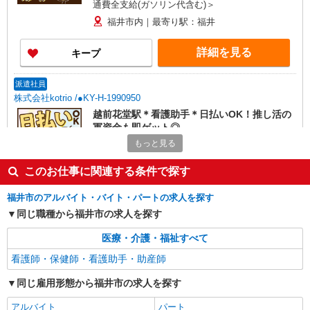
通費全支給(ガソリン代含む)＞
福井市内｜最寄り駅：福井
詳細を見る
キープ
派遣社員
株式会社kotrio /●KY-H-1990950
越前花堂駅＊看護助手＊日払いOK！推し活の
軍資金も即ゲット◎
もっと見る
時給1550円〜2187円 ＜日払い有/週払い有/交
通費全支給(ガソリン代含む)＞
このお仕事に関連する条件で探す
福井市内 最寄り駅：越前花堂
福井市のアルバイト・バイト・パートの求人を探す
詳細を見る
キープ
同じ職種から福井市の求人を探す
派遣社員
医療・介護・福祉すべて
株式会社kotrio /●KY-H-2101278
看護師・保健師・看護助手・助産師
＜高時給＞新田塚駅近くの病院で安定した働き
方を★看護助手♪
同じ雇用形態から福井市の求人を探す
時給1550円〜2187円 ＜日払い有/週払い有/交
アルバイト
パート
通費全支給(ガソリン代含む)＞