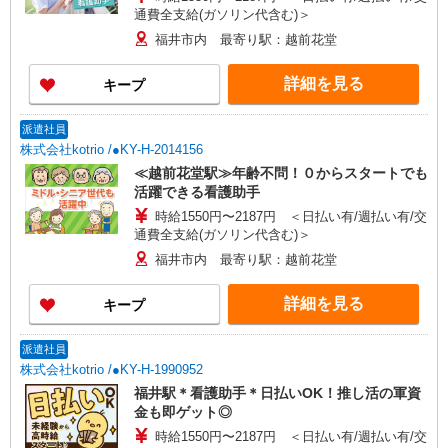
通費全支給(ガソリン代含む)＞
福井市内 最寄り駅：越前花堂
詳細を見る
キープ
派遣社員
株式会社kotrio /●KY-H-2014156
≪越前花堂駅≫年齢不問！０からスタートでも
活躍できる看護助手
時給1550円〜2187円 ＜日払い有/週払い有/交
通費全支給(ガソリン代含む)＞
福井市内 最寄り駅：越前花堂
詳細を見る
キープ
派遣社員
株式会社kotrio /●KY-H-1990952
福井駅＊看護助手＊日払いOK！推し活の軍資
金も即ゲット◎
時給1550円〜2187円 ＜日払い有/週払い有/交