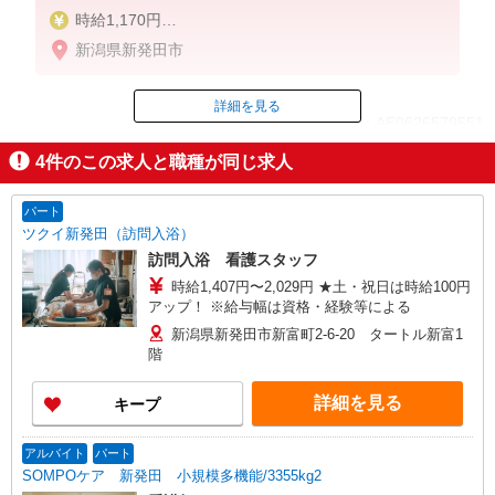
時給1,170円
★週払いOK（規定あり）
新潟県新発田市
※給与幅は経験・能力による
詳細を見る
ID：AE0626579551
4
件のこの求人と職種が同じ求人
掲載期間終了
パート
ツクイ新発田（訪問入浴）
訪問入浴 看護スタッフ
時給1,407円〜2,029円 ★土・祝日は時給100円
アップ！ ※給与幅は資格・経験等による
新潟県新発田市新富町2-6-20 タートル新富1
階
詳細を見る
キープ
アルバイト
パート
SOMPOケア 新発田 小規模多機能/3355kg2