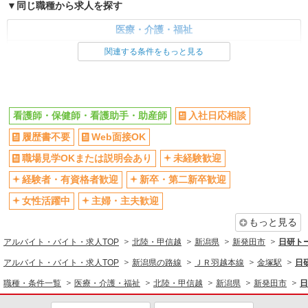
同じ職種から求人を探す
医療・介護・福祉
看護師・保健師・看護助手・助産師
関連する条件をもっと見る
同じ特徴から求人を探す
未経験歓迎
ミドル（40代～）活躍中
看護師・保健師・看護助手・助産師
入社日応相談
週2～3日勤務OK
深夜
履歴書不要
Web面接OK
交通費支給
社会保険あり
職場見学OKまたは説明会あり
未経験歓迎
経験者・有資格者歓迎
新卒・第二新卒歓迎
女性活躍中
主婦・主夫歓迎
もっと見る
アルバイト・バイト・求人TOP
北陸・甲信越
新潟県
新発田市
日研ト
アルバイト・バイト・求人TOP
新潟県の路線
ＪＲ羽越本線
金塚駅
日
職種・条件一覧
医療・介護・福祉
北陸・甲信越
新潟県
新発田市
日