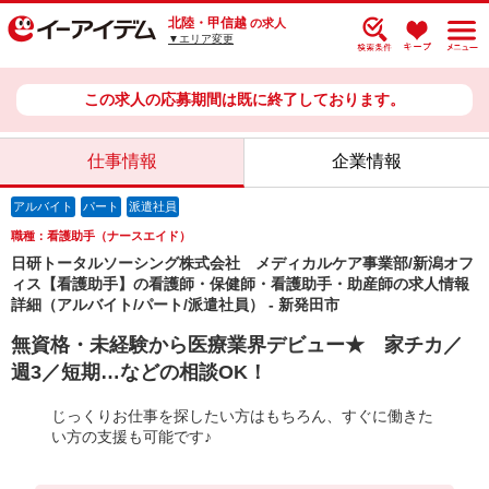
北陸・甲信越
の求人
▼エリア変更
この求人の応募期間は既に終了しております。
仕事情報
企業情報
アルバイト
パート
派遣社員
職種：看護助手（ナースエイド）
日研トータルソーシング株式会社 メディカルケア事業部/新潟オフ
ィス【看護助手】の看護師・保健師・看護助手・助産師の求人情報
詳細（アルバイト/パート/派遣社員） - 新発田市
無資格・未経験から医療業界デビュー★ 家チカ／
週3／短期…などの相談OK！
じっくりお仕事を探したい方はもちろん、すぐに働きた
い方の支援も可能です♪