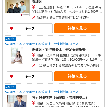
看護師
【正看護師】 時給1,380円〜1,470円 ◎週20時
間以上勤務（社保加入者）の場合は時給1,400円〜
1,490円 ※各種手当込 ※時給は経験により異なる
新潟県新発田市住吉町4丁目14番33号
詳細を見る
キープ
業務委託
SOMPOヘルスサポート株式会社 全支援対応コース
保健師・管理栄養士 特定保健指導
報酬：出来高制 報酬額（消費税抜き）： ・事
業所一括面談(対面) 1日：10,000円〜14,716円 ・
個別訪問(対面) 1件：4,286円〜5,239円 ・遠隔面
【活動エリア】新潟県新発田市及びその周辺
談 1件：1,500〜1,691円 ・電話支援 1件：
1,000円〜1,429円 ・ICTメール支援 1件：500円
詳細を見る
キープ
※上記金額に消費税を加えた金額をお支払いいた
します ※交通費・電話代は弊社負担。その他、支
援内容により細則あり。
業務委託
SOMPOヘルスサポート株式会社 全支援対応コース
特定保健指導（保健師・管理栄養士）
報酬：完全出来高制 報酬額（消費税抜き）：