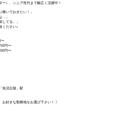
ダー）、シニア世代まで幅広く活躍中！
り稼いでおきたい！」
な…」
探してる。」
絡ください♪
円〜
50円〜
00円〜
「魚沼丘陵」駅
、お好きな勤務地をお選び下さい！！