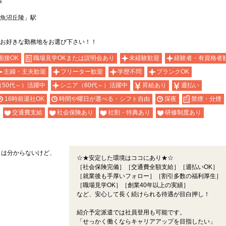
者
魚沼丘陵」駅
お好きな勤務地をお選び下さい！！
面接OK
職場見学OKまたは説明会あり
未経験歓迎
経験者・有資格者
主婦・主夫歓迎
フリーター歓迎
学歴不問
ブランクOK
（50代～）活躍中
シニア（60代～）活躍中
昇給あり
週払い
16時前退社OK
時間や曜日が選べる・シフト自由
深夜
禁煙・分煙
交通費支給
社会保険あり
社割・特典あり
研修制度あり
とは分からないけど、
☆★安定した環境はココにあり★☆
［社会保険完備］［交通費全額支給］［週払いOK］
［就業後も手厚いフォロー］［割引多数の福利厚生］
［職場見学OK］［創業40年以上の実績］
など、安心して長く続けられる待遇が目白押し！
紹介予定派遣では社員登用も可能です。
「せっかく働くならキャリアアップを目指したい」