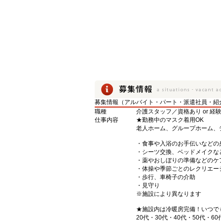
募集情報（アルバイト・パート・派遣社員・紹
職種
介護スタッフ／資格あり or 経
仕事内容
★勤務中のマスク着用OK
老人ホーム、グループホーム、
・食事や入浴のお手伝いなどの
・シーツ交換、ベッドメイクな
・薬やおしぼりの準備などのケ
・体操や季節ごとのレクリエー
・歩行、車椅子の介助
・見守り
※施設により異なります
★施設内は冷暖房完備！いつで
20代・30代・40代・50代・60