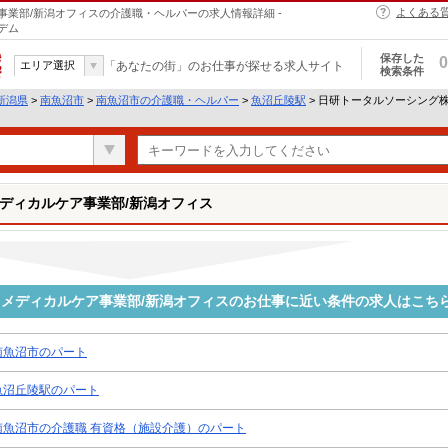
よくある
業部/新潟オフィスの介護職・ヘルパーの求人情報詳細 -
デム
保存した
0
エリア選択
「あなたの街」のお仕事が探せる求人サイト
検索条件
新潟県
>
南魚沼市
>
南魚沼市の介護職・ヘルパー
>
魚沼丘陵駅
> 日研トータルソーシング
ディカルケア事業部/新潟オフィス
メディカルケア事業部/新潟オフィスのお仕事に近い条件の求人はこち
南魚沼市のパート
魚沼丘陵駅のパート
南魚沼市の介護職 有資格（施設介護）のパート