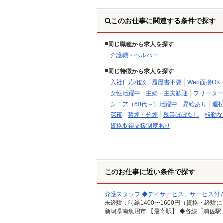
このお仕事に関連する条件で探す
同じ職種から求人を探す
介護職・ヘルパー
同じ特徴から求人を探す
入社日応相談
履歴書不要
Web面接OK
女性活躍中
主婦・主夫歓迎
フリーター
シニア（60代～）活躍中
昇給あり
週
深夜
禁煙・分煙
残業ほぼなし
転勤な
資格取得支援制度あり
このお仕事に近い条件で探す
介護スタッフ ◆デイサービス、サービス付
新潟県南魚沼市 【最寄駅】 ◆各線「浦佐駅