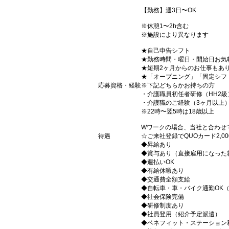
【勤務】週3日〜OK
※休憩1〜2h含む
※施設により異なります
★自己申告シフト
★勤務時間・曜日・開始日お気
★短期2ヶ月からのお仕事もあ
★「オープニング」「固定シフ
応募資格・経験
※下記どちらかお持ちの方
・介護職員初任者研修（HH2級
・介護職のご経験（3ヶ月以上
※22時〜翌5時は18歳以上
Wワークの場合、当社と合わせ
待遇
☆ご来社登録でQUOカード2,
◆昇給あり
◆賞与あり（直接雇用になった
◆週払いOK
◆有給休暇あり
◆交通費全額支給
◆自転車・車・バイク通勤OK
◆社会保険完備
◆研修制度あり
◆社員登用（紹介予定派遣）
◆ベネフィット・ステーション