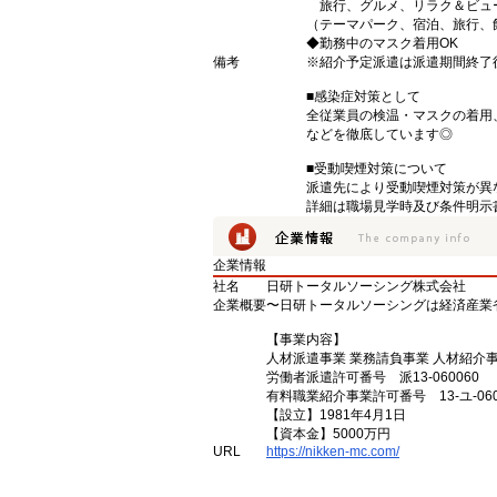
旅行、グルメ、リラク＆ビュ
（テーマパーク、宿泊、旅行、
◆勤務中のマスク着用OK
備考
※紹介予定派遣は派遣期間終了
■感染症対策として
全従業員の検温・マスクの着用
などを徹底しています◎
■受動喫煙対策について
派遣先により受動喫煙対策が異
詳細は職場見学時及び条件明示
企業情報
社名
日研トータルソーシング株式会社
企業概要
〜日研トータルソーシングは経済産業
【事業内容】
人材派遣事業 業務請負事業 人材紹介
労働者派遣許可番号 派13-060060
有料職業紹介事業許可番号 13-ユ-060
【設立】1981年4月1日
【資本金】5000万円
URL
https://nikken-mc.com/