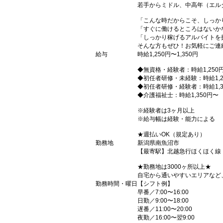
若手からミドル、中高年（エル
「こんな時だからこそ、しっか
「すぐに働けるところはないか
「しっかり稼げるアルバイトを
そんな方もぜひ！お気軽にご連
給与
時給1,250円〜1,350円
◆無資格・経験者：時給1,250
◆初任者研修・未経験：時給1,2
◆初任者研修・経験者：時給1,3
◆介護福祉士：時給1,350円〜
※経験者は3ヶ月以上
※給与幅は経験・能力による
★週払いOK（規定あり）
勤務地
新潟県南魚沼市
【最寄駅】北越急行ほくほく線
★勤務地は3000ヶ所以上★
自宅から通いやすいエリアなど
勤務時間・曜日
【シフト例】
早番／7:00〜16:00
日勤／9:00〜18:00
遅番／11:00〜20:00
夜勤／16:00〜翌9:00