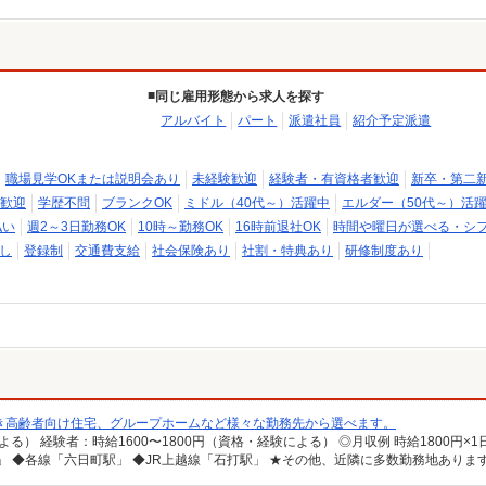
同じ雇用形態から求人を探す
アルバイト
パート
派遣社員
紹介予定派遣
職場見学OKまたは説明会あり
未経験歓迎
経験者・有資格者歓迎
新卒・第二
歓迎
学歴不問
ブランクOK
ミドル（40代～）活躍中
エルダー（50代～）活
払い
週2～3日勤務OK
10時～勤務OK
16時前退社OK
時間や曜日が選べる・シ
し
登録制
交通費支給
社会保険あり
社割・特典あり
研修制度あり
き高齢者向け住宅、グループホームなど様々な勤務先から選べます。
」 ◆各線「六日町駅」 ◆JR上越線「石打駅」 ★その他、近隣に多数勤務地ありま