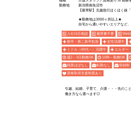
職種
介護スタッフ／資格あり or 経験
勤務地
新潟県南魚沼市
【最寄駅】北越急行ほくほく線「
★勤務地は3000ヶ所以上★
自宅から通いやすいエリアなど、
入社日応相談
履歴書不要
Web
新卒・第二新卒歓迎
女性活躍中
ミドル（40代～）活躍中
エルダー
週2～3日勤務OK
10時～勤務OK
残業ほぼなし
転勤なし
登録制
資格取得支援制度あり
引越、結婚、子育て、介護・・・先のこ
働き方なら選べます◎