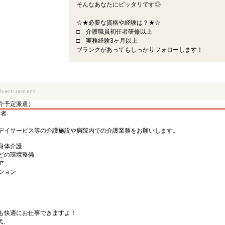
そんなあなたにピッタリです◎
☆★必要な資格や経験は？★☆
□ 介護職員初任者研修以上
□ 実務経験3ヶ月以上
ブランクがあってもしっかりフォローします！
介予定派遣）
験者
デイサービス等の介護施設や病院内での介護業務をお願いします。
身体介護
どの環境整備
ア
ション
も快適にお仕事できますよ！
代、