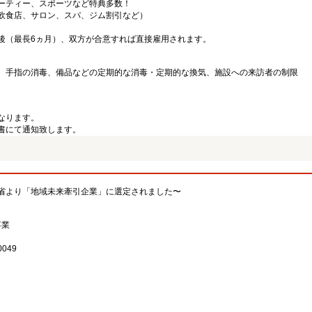
ーティー、スポーツなど特典多数！
飲食店、サロン、スパ、ジム割引など）
後（最長6ヵ月）、双方が合意すれば直接雇用されます。
、手指の消毒、備品などの定期的な消毒・定期的な換気、施設への来訪者の制限
なります。
書にて通知致します。
省より「地域未来牽引企業」に選定されました〜
事業
049