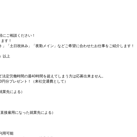
軽にご相談ください！
ります！
ト」「土日祝休み」「夜勤メイン」などご希望に合わせたお仕事をご紹介します！
）以上
）
て法定労働時間の週40時間を超えてしまう方は応募出来ません。
000円分プレゼント！（来社交通費として）
就業先による）
（直接雇用になった就業先による）
利用可能