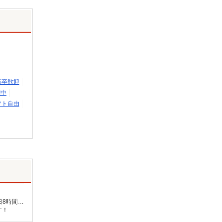
新卒歓迎
躍中
フト自由
未経験：時給1400〜1600円（資格・経験による） 経験者：時給1600〜1800円（資格・経験による） ◎月収例 時給1800円×1日8時間×22日（週5日）＝31万6800円 ◆昇給あり ◆支払い方法 ※日払い/週払い/月払い対応も可能です。詳しくは面談時にご相談ください。 ◆交通費：別途全額支給 ※当社規定あり
す！