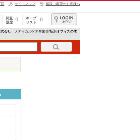
質問
サイトマップ
掲載ご希望のお客様へ
閲覧
キープ
0
0
履歴
リスト
ログイン
株式会社 メディカルケア事業部/新潟オフィスの求
ら