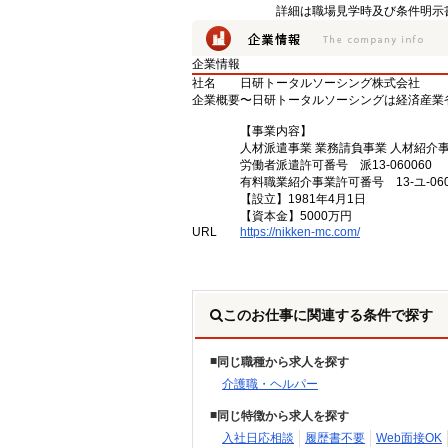
詳細は職場見学時及び条件明示
企業情報
社名
日研トータルソーシング株式会社
企業概要
〜日研トータルソーシングは経済産業
【事業内容】
人材派遣事業 業務請負事業 人材紹介
労働者派遣許可番号 派13-060060
有料職業紹介事業許可番号 13-ユ-060
【設立】1981年4月1日
【資本金】5000万円
URL
https://nikken-mc.com/
このお仕事に関連する条件で探す
同じ職種から求人を探す
介護職・ヘルパー
同じ特徴から求人を探す
入社日応相談
履歴書不要
Web面接OK