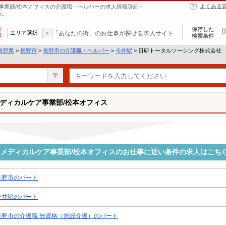
よくある
業部/松本オフィスの介護職・ヘルパーの求人情報詳細 -
ム
保存した
0
エリア選択
「あなたの街」のお仕事が探せる求人サイト
検索条件
長野県
>
長野市
>
長野市の介護職・ヘルパー
>
今井駅
> 日研トータルソーシング株式会社
ディカルケア事業部/松本オフィス
メディカルケア事業部/松本オフィスのお仕事に近い条件の求人はこち
長野市のパート
今井駅のパート
長野市の介護職 無資格（施設介護）のパート