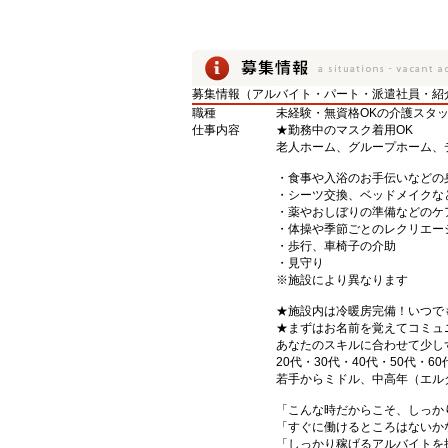
募集情報（アルバイト・パート・派遣社員・紹
職種
未経験・無資格OKの介護スタ
仕事内容
★勤務中のマスク着用OK
老人ホーム、グループホーム、
・食事や入浴のお手伝いなどの
・シーツ交換、ベッドメイクな
・薬やおしぼりの準備などのケ
・体操や季節ごとのレクリエー
・歩行、車椅子の介助
・見守り
※施設により異なります
★施設内は冷暖房完備！いつで
★まずはお名前を覚えてコミュ
あなたのスキルに合わせて少し
20代・30代・40代・50代・60
若手からミドル、中高年（エル
「こんな時だからこそ、しっか
「すぐに働けるところはないか
「しっかり稼げるアルバイトを