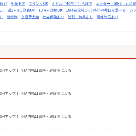
歓迎
学歴不問
ブランクOK
ミドル（40代～）活躍中
エルダー（50代～）活
払い
週2～3日勤務OK
10時～勤務OK
16時前退社OK
時間や曜日が選べる・シ
し
登録制
交通費支給
社会保険あり
社割・特典あり
研修制度あり
）
給100円アップ！ ※給与幅は資格・経験等による
）
給100円アップ！ ※給与幅は資格・経験等による
給100円アップ！ ※給与幅は資格・経験等による
）