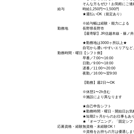
そんな方もぜひ！お気軽にご連
給与
時給1,250円〜1,500円
★週払いOK（規定あり）
※給与幅は経験・能力による
勤務地
長野県長野市
【最寄駅】JR信越本線・篠ノ
★勤務地は3000ヶ所以上★
自宅から通いやすいエリアなど
勤務時間・曜日
【シフト例】
早番／7:00〜16:00
日勤／9:00〜18:00
遅番／11:00〜20:00
夜勤／16:00〜翌9:00
【勤務】週2日〜OK
※休憩1〜2h含む
※施設により異なります
★自己申告シフト
★勤務時間・曜日・開始日お気
★短期2ヶ月からのお仕事もあ
★「オープニング」「固定シフ
応募資格・経験
無資格・未経験OK！
※資格をお持ちの方は優遇しま