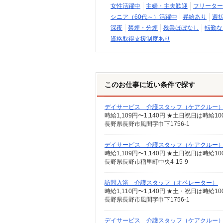
女性活躍中
主婦・主夫歓迎
フリーター
シニア（60代～）活躍中
昇給あり
週
深夜
禁煙・分煙
残業ほぼなし
転勤な
資格取得支援制度あり
このお仕事に近い条件で探す
デイサービス 介護スタッフ（ケアクルー
時給1,109円〜1,140円 ★土日祝日は時
長野県長野市風間字巾下1756-1
デイサービス 介護スタッフ（ケアクルー
時給1,109円〜1,140円 ★土日祝日は時
長野県長野市稲里町中央4-15-9
訪問入浴 介護スタッフ（オペレーター）
時給1,110円〜1,140円 ★土・祝日は時
長野県長野市風間字巾下1756-1
デイサービス 介護スタッフ（ケアクルー