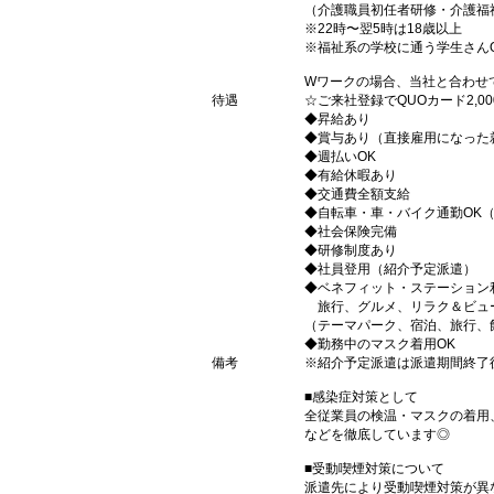
（介護職員初任者研修・介護福
※22時〜翌5時は18歳以上
※福祉系の学校に通う学生さん
Wワークの場合、当社と合わせ
待遇
☆ご来社登録でQUOカード2,
◆昇給あり
◆賞与あり（直接雇用になった
◆週払いOK
◆有給休暇あり
◆交通費全額支給
◆自転車・車・バイク通勤OK
◆社会保険完備
◆研修制度あり
◆社員登用（紹介予定派遣）
◆ベネフィット・ステーション
旅行、グルメ、リラク＆ビュ
（テーマパーク、宿泊、旅行、
◆勤務中のマスク着用OK
備考
※紹介予定派遣は派遣期間終了
■感染症対策として
全従業員の検温・マスクの着用
などを徹底しています◎
■受動喫煙対策について
派遣先により受動喫煙対策が異