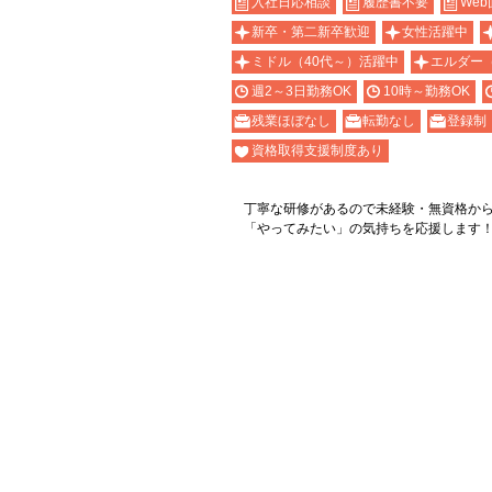
入社日応相談
履歴書不要
Web
新卒・第二新卒歓迎
女性活躍中
ミドル（40代～）活躍中
エルダー
週2～3日勤務OK
10時～勤務OK
残業ほぼなし
転勤なし
登録制
資格取得支援制度あり
丁寧な研修があるので未経験・無資格か
「やってみたい」の気持ちを応援します