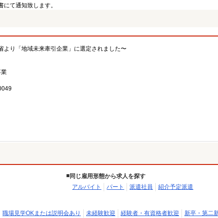
書にて通知致します。
省より「地域未来牽引企業」に選定されました〜
事業
049
同じ雇用形態から求人を探す
アルバイト
パート
派遣社員
紹介予定派遣
職場見学OKまたは説明会あり
未経験歓迎
経験者・有資格者歓迎
新卒・第二