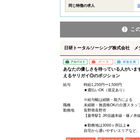
同じ特徴の求人
こ
日研トータルソーシング株式会社 メ
アルバイト
パート
派遣社員
あなたの優しさを待っている人がいま
えるヤリガイ◎のポジション
給与
時給1,250円〜1,500円
★週払いOK（規定あり）
※給与幅は経験・能力による
職種
未経験・無資格OKの介護スタッ
勤務地
長野県長野市
【最寄駅】JR信越本線・篠ノ井
★勤務地は3000ヶ所以上★
自宅から通いやすいエリアなど、