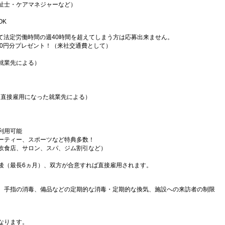
祉士・ケアマネジャーなど）
OK
て法定労働時間の週40時間を超えてしまう方は応募出来ません。
000円分プレゼント！（来社交通費として）
就業先による）
（直接雇用になった就業先による）
利用可能
ーティー、スポーツなど特典多数！
飲食店、サロン、スパ、ジム割引など）
後（最長6ヵ月）、双方が合意すれば直接雇用されます。
、手指の消毒、備品などの定期的な消毒・定期的な換気、施設への来訪者の制限
なります。