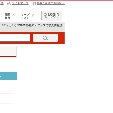
質問
サイトマップ
掲載ご希望のお客様へ
閲覧
キープ
0
0
履歴
リスト
ログイン
 メディカルケア事業部/松本オフィスの求人情報詳
ら