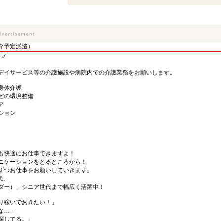
介予定派遣）
ッフ
デイサービス等の介護施設や病院内での介護業務をお願いします。
身体介護
どの環境整備
ア
ション
も快適にお仕事できますよ！
ニケーションをとるところから！
ずつお仕事をお願いしていきます。
代、
ダー）、シニア世代まで幅広く活躍中！
り稼いでおきたい！」
な…」
探してる。」