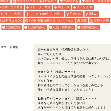
面接OK
職場見学OKまたは説明会あり
未経験歓迎
経験者・有資格者
主婦・主夫歓迎
フリーター歓迎
学歴不問
ブランクOK
（50代～）活躍中
シニア（60代～）活躍中
昇給あり
週払い
16時前退社OK
時間や曜日が選べる・シフト自由
深夜
禁煙・分煙
交通費支給
社会保険あり
社割・特典あり
研修制度あり
らスタート可能。
誰かを支えたり、信頼関係を築いたり、
！
喜んでもらえたり・・・
人への思いやり、優しい気持ちを大切に働きたい方に
ぜひチャレンジしていただきたいお仕事です。
食事や入浴、移動のサポート、
ベッドメイクなどの生活環境の整備、レクリエーショ
どをお任せ。
利用者様とのコミュニケーションを楽しみながら
安心・快適な毎日を支えていきましょう！
勤務場所やワークスタイル、環境など・・・
遠慮なく希望を聞かせてください◎
あなたがイキイキと活躍できる場をご紹介します！