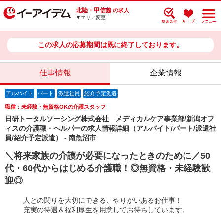
北陸・甲信越
の求人
▼エリア変更
この求人の応募期間は既に終了しております。
仕事情報
企業情報
アルバイト
パート
派遣社員
紹介予定派遣
職種：未経験・無資格OKの介護スタッフ
日研トータルソーシング株式会社 メディカルケア事業部/新潟オフ
ィスの介護職・ヘルパーの求人情報詳細（アルバイト/パート/派遣社
員/紹介予定派遣） - 南魚沼市
＼将来家族の介護が必要になったときのために／50
代・60代からはじめる介護職！◎無資格・未経験歓
迎◎
人との関りを大切にできる、やりがいあるお仕事！
充実の待遇＆福利厚生を用意してお待ちしています。