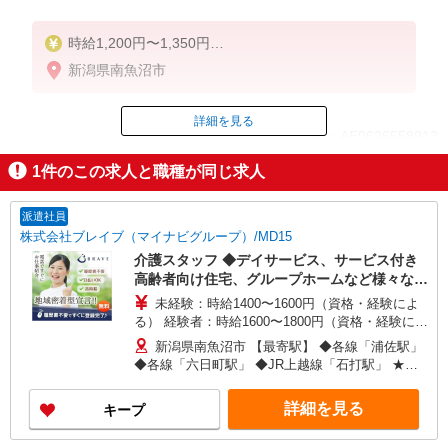
時給1,200円〜1,350円
★週払いOK（規定あり）
新潟県南魚沼市
※給与幅は経験・能力による
詳細を見る
ID：AE0626558913
1
件のこの求人と職種が同じ求人
掲載期間終了
派遣社員
株式会社ブレイブ（マイナビグループ）/MD15
介護スタッフ ◆デイサービス、サービス付き
高齢者向け住宅、グループホームなど様々な勤
務先から選べます。
未経験：時給1400〜1600円（資格・経験によ
る） 経験者：時給1600〜1800円（資格・経験によ
る） ◎月収例 時給1800円×1日8時間×22日（週5
新潟県南魚沼市 【最寄駅】 ◆各線「浦佐駅」
日）＝31万6800円 ◆昇給あり ◆支払い方法 ※日
◆各線「六日町駅」 ◆JR上越線「石打駅」 ★そ
払い/週払い/月払い対応も可能です。詳しくは面談
の他、近隣に多数勤務地あります！
時にご相談ください。 ◆交通費：別途全額支給 ※
詳細を見る
キープ
当社規定あり