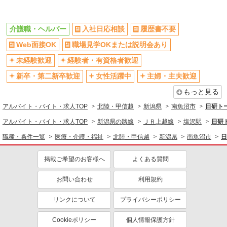
未経験歓迎
ミドル（40代～）活躍中
介護職・ヘルパー
入社日応相談
履歴書不要
週2～3日勤務OK
深夜
Web面接OK
職場見学OKまたは説明会あり
交通費支給
社会保険あり
未経験歓迎
経験者・有資格者歓迎
新卒・第二新卒歓迎
女性活躍中
主婦・主夫歓迎
もっと見る
アルバイト・バイト・求人TOP
北陸・甲信越
新潟県
南魚沼市
日研ト
アルバイト・バイト・求人TOP
新潟県の路線
ＪＲ上越線
塩沢駅
日研
職種・条件一覧
医療・介護・福祉
北陸・甲信越
新潟県
南魚沼市
日
掲載ご希望のお客様へ
よくある質問
お問い合わせ
利用規約
リンクについて
プライバシーポリシー
Cookieポリシー
個人情報保護方針