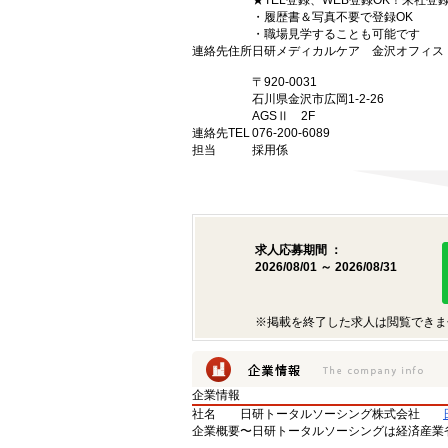
★TEL登録、WEB登録OK！来社登
・履歴書＆写真不要で登録OK
・職場見学することも可能です
連絡先住所
日研メディカルケア 金沢オフィス
〒920-0031
石川県金沢市広岡1-2-26
AGSⅡ 2F
連絡先TEL
076-200-6089
担当
採用係
求人応募期間 ：
2026/08/01 ～ 2026/08/31
※掲載を終了した求人は閲覧できま
企業情報
社名
日研トータルソーシング株式会社
企業概要
〜日研トータルソーシングは経済産業