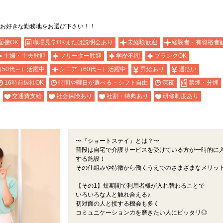
お好きな勤務地をお選び下さい！！
面接OK
職場見学OKまたは説明会あり
未経験歓迎
経験者・有資格者
主婦・主夫歓迎
フリーター歓迎
学歴不問
ブランクOK
（50代～）活躍中
シニア（60代～）活躍中
昇給あり
週払い
16時前退社OK
時間や曜日が選べる・シフト自由
深夜
禁煙・分煙
交通費支給
社会保険あり
社割・特典あり
研修制度あり
〜『ショートステイ』とは？〜
普段は自宅で介護サービスを受けている方が一時的に
する施設！
その仕組みや特徴から働くうえでのさまざまなメリット
【その1】短期間で利用者様が入れ替わることで
いろいろな人と触れ合える♪
初対面の人と接する機会も多く
コミュニケーション力を磨きたい人にピッタリ◎