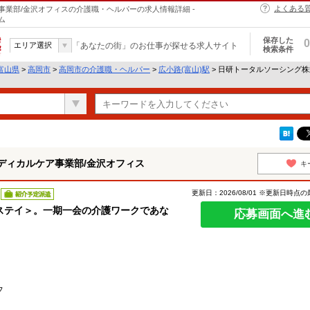
よくある
業部/金沢オフィスの介護職・ヘルパーの求人情報詳細 -
ム
保存した
0
エリア選択
「あなたの街」のお仕事が探せる求人サイト
検索条件
富山県
>
高岡市
>
高岡市の介護職・ヘルパー
>
広小路(富山)駅
> 日研トータルソーシング
ディカルケア事業部/金沢オフィス
キ
更新日：2026/08/01 ※更新日時点
紹介予定派遣
ステイ＞。一期一会の介護ワークであな
応募画面へ進
フ