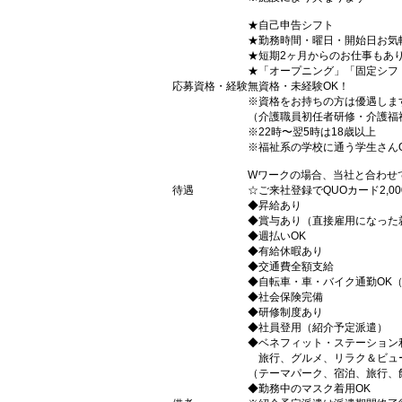
★自己申告シフト
★勤務時間・曜日・開始日お気
★短期2ヶ月からのお仕事もあ
★「オープニング」「固定シフ
応募資格・経験
無資格・未経験OK！
※資格をお持ちの方は優遇しま
（介護職員初任者研修・介護福
※22時〜翌5時は18歳以上
※福祉系の学校に通う学生さん
Wワークの場合、当社と合わせ
待遇
☆ご来社登録でQUOカード2,
◆昇給あり
◆賞与あり（直接雇用になった
◆週払いOK
◆有給休暇あり
◆交通費全額支給
◆自転車・車・バイク通勤OK
◆社会保険完備
◆研修制度あり
◆社員登用（紹介予定派遣）
◆ベネフィット・ステーション
旅行、グルメ、リラク＆ビュ
（テーマパーク、宿泊、旅行、
◆勤務中のマスク着用OK