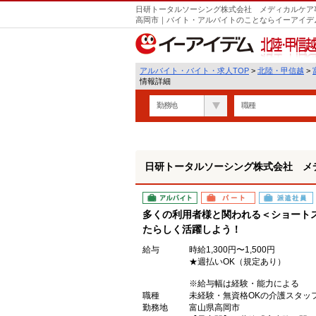
日研トータルソーシング株式会社 メディカルケア事
遣
高岡市｜バイト・アルバイトのことならイーアイデ
北陸・甲信越
アルバイト・バイト・求人TOP
>
北陸・甲信越
>
情報詳細
勤務地
職種
日研トータルソーシング株式会社 メ
アルバイト
パート
派遣社員
多くの利用者様と関われる＜ショート
たらしく活躍しよう！
給与
時給1,300円〜1,500円
★週払いOK（規定あり）
※給与幅は経験・能力による
職種
未経験・無資格OKの介護スタッ
勤務地
富山県高岡市