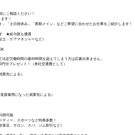
軽にご相談ください！
ります！
ト」「土日祝休み」「夜勤メイン」などご希望に合わせたお仕事をご紹介します！
す ★給与面も優遇
祉士・ケアマネジャーなど）
OK
て法定労働時間の週40時間を超えてしまう方は応募出来ません。
000円分プレゼント！（来社交通費として）
就業先による）
（直接雇用になった就業先による）
利用可能
ーティー、スポーツなど特典多数！
飲食店、サロン、スパ、ジム割引など）