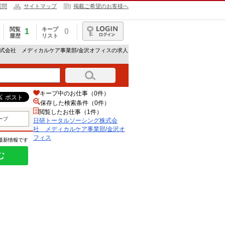
質問
サイトマップ
掲載ご希望のお客様へ
閲覧
キープ
1
0
履歴
リスト
ログイン
株式会社 メディカルケア事業部/金沢オフィスの求人
キープ中のお仕事（0件）
保存した検索条件（
0
件）
閲覧したお仕事（1件）
ープ
日研トータルソーシング株式会
社 メディカルケア事業部/金沢オ
フィス
の最新情報です
む