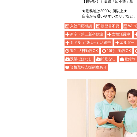
【最寄駅】万葉線「広小路」駅
★勤務地は3000ヶ所以上★
自宅から通いやすいエリアなど、
入社日応相談
履歴書不要
Web
新卒・第二新卒歓迎
女性活躍中
ミドル（40代～）活躍中
エルダー
週2～3日勤務OK
10時～勤務OK
残業ほぼなし
転勤なし
登録制
資格取得支援制度あり