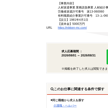
【事業内容】
人材派遣事業 業務請負事業 人材紹介
労働者派遣許可番号 派13-060060
有料職業紹介事業許可番号 13-ユ-060
【設立】1981年4月1日
【資本金】5000万円
URL
https://nikken-mc.com/
求人応募期間 ：
2026/08/01 ～ 2026/08/31
※掲載を終了した求人は閲覧できま
このお仕事に関連する条件で探す
同じ職種から求人を探す
介護職・ヘルパー