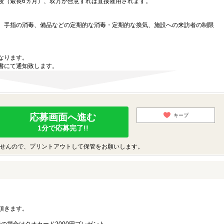
後（最長6ヵ月）、双方が合意すれば直接雇用されます。
、手指の消毒、備品などの定期的な消毒・定期的な換気、施設への来訪者の制限
なります。
書にて通知致します。
応募画面へ進む
キープ
1分で応募完了!!
せんので、プリントアウトして保管をお願いします。
。
頂きます。