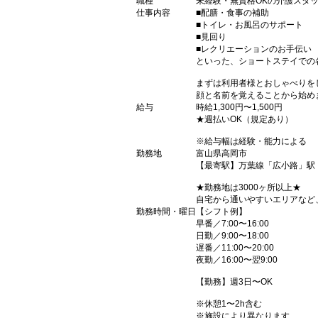
職種
未経験・無資格OKの介護スタ
仕事内容
■配膳・食事の補助
■トイレ・お風呂のサポート
■見回り
■レクリエーションのお手伝い
といった、ショートステイでの
まずは利用者様とおしゃべりを
顔と名前を覚えることから始め
給与
時給1,300円〜1,500円
★週払いOK（規定あり）
※給与幅は経験・能力による
勤務地
富山県高岡市
【最寄駅】万葉線「広小路」駅
★勤務地は3000ヶ所以上★
自宅から通いやすいエリアなど
勤務時間・曜日
【シフト例】
早番／7:00〜16:00
日勤／9:00〜18:00
遅番／11:00〜20:00
夜勤／16:00〜翌9:00
【勤務】週3日〜OK
※休憩1〜2h含む
※施設により異なります