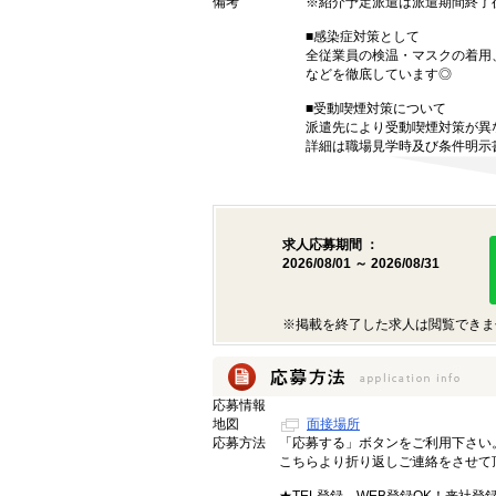
備考
※紹介予定派遣は派遣期間終了
■感染症対策として
全従業員の検温・マスクの着用
などを徹底しています◎
■受動喫煙対策について
派遣先により受動喫煙対策が異
詳細は職場見学時及び条件明示
求人応募期間 ：
2026/08/01 ～ 2026/08/31
※掲載を終了した求人は閲覧できま
応募情報
地図
面接場所
応募方法
「応募する」ボタンをご利用下さい
こちらより折り返しご連絡をさせて