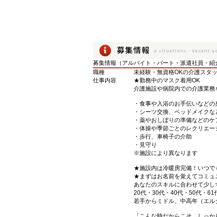
募集情報（アルバイト・パート・派遣社員・紹
職種
未経験・無資格OKの介護スタ
仕事内容
★勤務中のマスク着用OK
介護施設や病院内での介護業務
・食事や入浴のお手伝いなどの
・シーツ交換、ベッドメイクな
・薬やおしぼりの準備などのケ
・体操や季節ごとのレクリエー
・歩行、車椅子の介助
・見守り
※施設により異なります
★施設内は冷暖房完備！いつで
★まずはお名前を覚えてコミュ
あなたのスキルに合わせて少し
20代・30代・40代・50代・61
若手からミドル、中高年（エル
「こんな時だからこそ、しっか