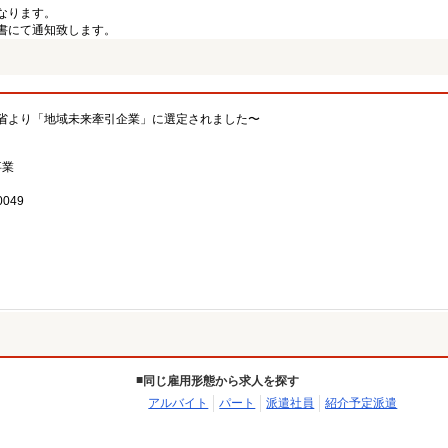
なります。
書にて通知致します。
省より「地域未来牽引企業」に選定されました〜
事業
049
同じ雇用形態から求人を探す
アルバイト
パート
派遣社員
紹介予定派遣