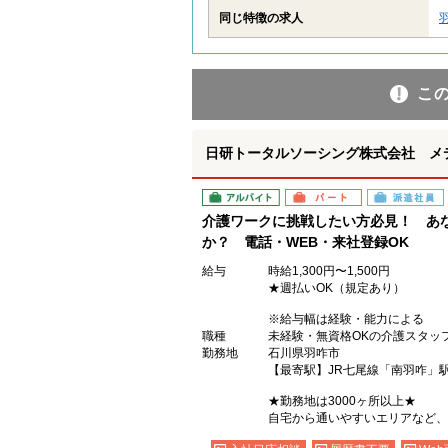
同じ特徴の求人
こ
日研トータルソーシング株式会社 メ
アルバイト
パート
派遣社員
介護ワークに挑戦したい方必見！ あ
か？ 電話・WEB・来社登録OK
給与
時給1,300円〜1,500円
★週払いOK（規定あり）
※給与幅は経験・能力による
職種
未経験・無資格OKの介護スタッ
勤務地
石川県羽咋市
【最寄駅】JR七尾線「南羽咋」
★勤務地は3000ヶ所以上★
自宅から通いやすいエリアなど、