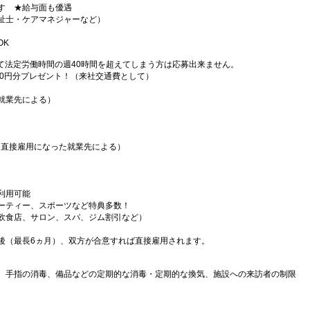
す ★給与面も優遇
祉士・ケアマネジャーなど）
OK
て法定労働時間の週40時間を超えてしまう方は応募出来ません。
000円分プレゼント！（来社交通費として）
就業先による）
（直接雇用になった就業先による）
利用可能
ーティー、スポーツなど特典多数！
飲食店、サロン、スパ、ジム割引など）
後（最長6ヵ月）、双方が合意すれば直接雇用されます。
、手指の消毒、備品などの定期的な消毒・定期的な換気、施設への来訪者の制限