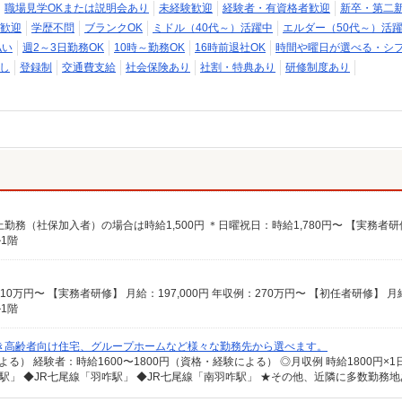
職場見学OKまたは説明会あり
未経験歓迎
経験者・有資格者歓迎
新卒・第二
歓迎
学歴不問
ブランクOK
ミドル（40代～）活躍中
エルダー（50代～）活
払い
週2～3日勤務OK
10時～勤務OK
16時前退社OK
時間や曜日が選べる・シ
し
登録制
交通費支給
社会保険あり
社割・特典あり
研修制度あり
1階
1階
き高齢者向け住宅、グループホームなど様々な勤務先から選べます。