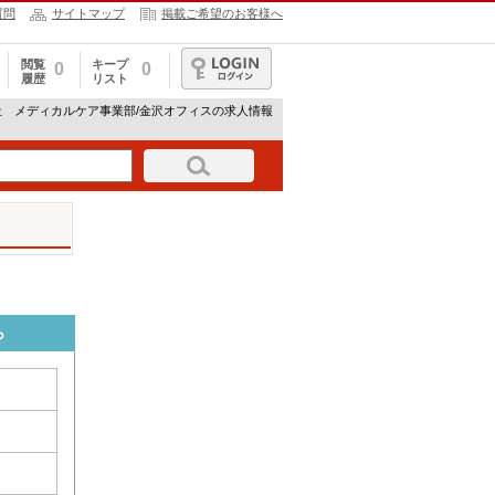
質問
サイトマップ
掲載ご希望のお客様へ
閲覧
キープ
0
0
履歴
リスト
ログイン
社 メディカルケア事業部/金沢オフィスの求人情報
ら