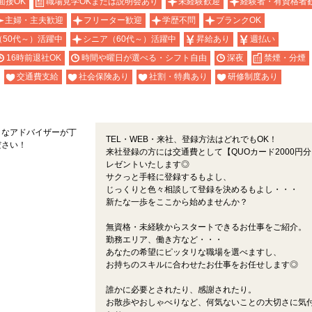
面接OK
職場見学OKまたは説明会あり
未経験歓迎
経験者・有資格者
主婦・主夫歓迎
フリーター歓迎
学歴不問
ブランクOK
（50代～）活躍中
シニア（60代～）活躍中
昇給あり
週払い
16時前退社OK
時間や曜日が選べる・シフト自由
深夜
禁煙・分煙
交通費支給
社会保険あり
社割・特典あり
研修制度あり
くなアドバイザーが丁
TEL・WEB・来社、登録方法はどれでもOK！
ださい！
来社登録の方には交通費として【QUOカード2000円
レゼントいたします◎
サクっと手軽に登録するもよし、
じっくりと色々相談して登録を決めるもよし・・・
新たな一歩をここから始めませんか？
無資格・未経験からスタートできるお仕事をご紹介。
勤務エリア、働き方など・・・
あなたの希望にピッタリな職場を選べますし、
お持ちのスキルに合わせたお仕事をお任せします◎
誰かに必要とされたり、感謝されたり。
お散歩やおしゃべりなど、何気ないことの大切さに気