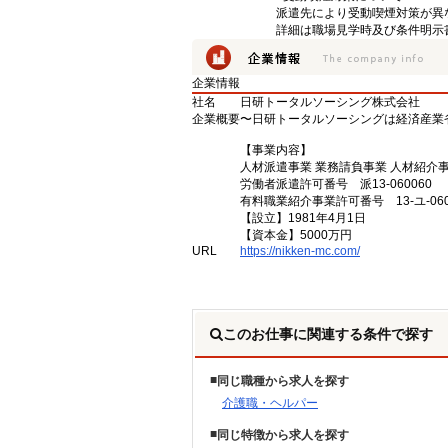
派遣先により受動喫煙対策が異
詳細は職場見学時及び条件明示
企業情報
社名
日研トータルソーシング株式会社
企業概要
〜日研トータルソーシングは経済産業
【事業内容】
人材派遣事業 業務請負事業 人材紹介
労働者派遣許可番号 派13-060060
有料職業紹介事業許可番号 13-ユ-060
【設立】1981年4月1日
【資本金】5000万円
URL
https://nikken-mc.com/
このお仕事に関連する条件で探す
同じ職種から求人を探す
介護職・ヘルパー
同じ特徴から求人を探す