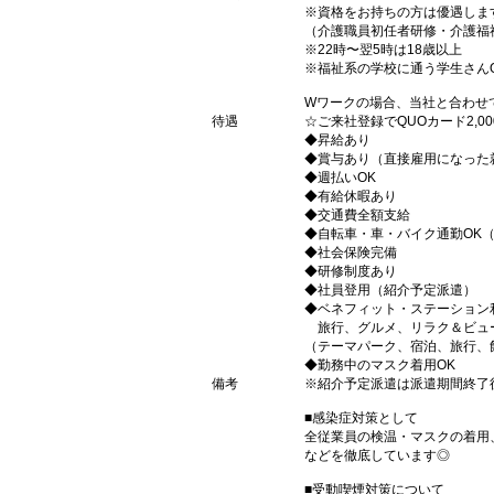
※資格をお持ちの方は優遇しま
（介護職員初任者研修・介護福
※22時〜翌5時は18歳以上
※福祉系の学校に通う学生さん
Wワークの場合、当社と合わせ
待遇
☆ご来社登録でQUOカード2,
◆昇給あり
◆賞与あり（直接雇用になった
◆週払いOK
◆有給休暇あり
◆交通費全額支給
◆自転車・車・バイク通勤OK
◆社会保険完備
◆研修制度あり
◆社員登用（紹介予定派遣）
◆ベネフィット・ステーション
旅行、グルメ、リラク＆ビュ
（テーマパーク、宿泊、旅行、
◆勤務中のマスク着用OK
備考
※紹介予定派遣は派遣期間終了
■感染症対策として
全従業員の検温・マスクの着用
などを徹底しています◎
■受動喫煙対策について