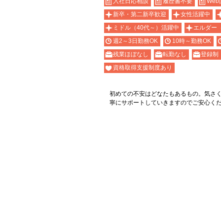
入社日応相談
履歴書不要
Web
新卒・第二新卒歓迎
女性活躍中
ミドル（40代～）活躍中
エルダー
週2～3日勤務OK
10時～勤務OK
残業ほぼなし
転勤なし
登録制
資格取得支援制度あり
初めての不安はどなたもあるもの。気さ
寧にサポートしていきますのでご安心く