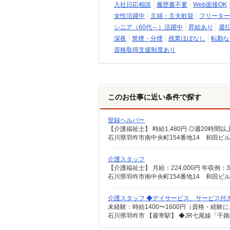
入社日応相談
履歴書不要
Web面接OK
女性活躍中
主婦・主夫歓迎
フリーター
シニア（60代～）活躍中
昇給あり
週
深夜
禁煙・分煙
残業ほぼなし
転勤な
資格取得支援制度あり
このお仕事に近い条件で探す
登録ヘルパー
石川県羽咋市南中央町154番地14 和田ビル
介護スタッフ
石川県羽咋市南中央町154番地14 和田ビル
介護スタッフ ◆デイサービス、サービス付