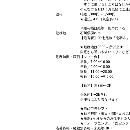
「すぐに働けるところはないか
そんな方もぜひ！お気軽にご連
給与
時給1,300円〜1,500円
★週払いOK（規定あり）
※給与幅は経験・能力による
勤務地
石川県羽咋市
【最寄駅】JR七尾線「南羽咋」
★勤務地は3000ヶ所以上★
自宅から通いやすいエリアなど
勤務時間・曜日
【シフト例】
早番／7:00〜16:00
日勤／9:00〜18:00
遅番／11:00〜20:00
夜勤／16:00〜翌9:00
【勤務】週3日〜OK
※休憩1〜2h含む
※施設により異なります
★自己申告シフト
★勤務時間・曜日・開始日お気
★短期2ヶ月からのお仕事もあ
★「オープニング」「固定シフ
応募資格・経験
無資格・未経験OK！