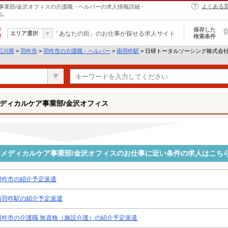
よくある
業部/金沢オフィスの介護職・ヘルパーの求人情報詳細 -
ム
保存した
0
エリア選択
「あなたの街」のお仕事が探せる求人サイト
検索条件
石川県
>
羽咋市
>
羽咋市の介護職・ヘルパー
>
南羽咋駅
> 日研トータルソーシング株式会
ディカルケア事業部/金沢オフィス
メディカルケア事業部/金沢オフィスのお仕事に近い条件の求人はこち
羽咋市の紹介予定派遣
南羽咋駅の紹介予定派遣
羽咋市の介護職 無資格（施設介護）の紹介予定派遣