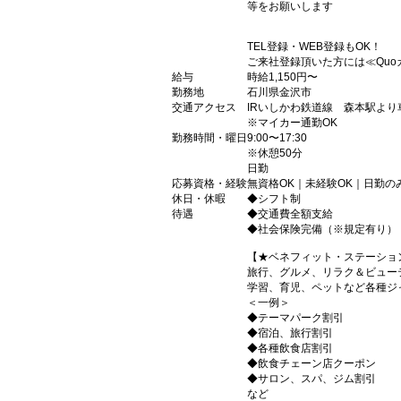
等をお願いします
TEL登録・WEB登録もOK！
ご来社登録頂いた方には≪Quo
給与
時給1,150円〜
勤務地
石川県金沢市
交通アクセス
IRいしかわ鉄道線 森本駅より
※マイカー通勤OK
勤務時間・曜日
9:00〜17:30
※休憩50分
日勤
応募資格・経験
無資格OK｜未経験OK｜日勤
休日・休暇
◆シフト制
待遇
◆交通費全額支給
◆社会保険完備（※規定有り）
【★ベネフィット・ステーショ
旅行、グルメ、リラク＆ビュー
学習、育児、ペットなど各種ジ
＜一例＞
◆テーマパーク割引
◆宿泊、旅行割引
◆各種飲食店割引
◆飲食チェーン店クーポン
◆サロン、スパ、ジム割引
など