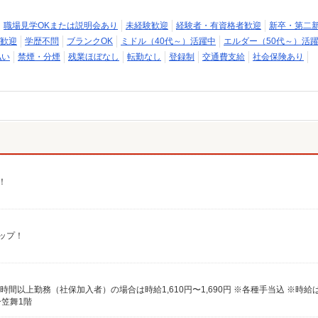
職場見学OKまたは説明会あり
未経験歓迎
経験者・有資格者歓迎
新卒・第二
歓迎
学歴不問
ブランクOK
ミドル（40代～）活躍中
エルダー（50代～）活
払い
禁煙・分煙
残業ほぼなし
転勤なし
登録制
交通費支給
社会保険あり
！
アップ！
ー笠舞1階