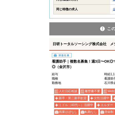
同じ特徴の求人
こ
日研トータルソーシング株式会社 メ
派遣社員
看護助手｜複数名募集！週3日〜OK◎
◎（金沢市）
給与
時給1,
職種
看護助
勤務地
石川県
入社日応相談
履歴書不要
Web
新卒・第二新卒歓迎
女性活躍中
ミドル（40代～）活躍中
エルダー
残業ほぼなし
転勤なし
登録制