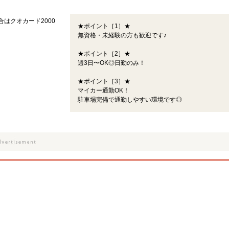
合はクオカード2000
★ポイント［1］★
無資格・未経験の方も歓迎です♪
★ポイント［2］★
週3日〜OK◎日勤のみ！
★ポイント［3］★
マイカー通勤OK！
駐車場完備で通勤しやすい環境です◎