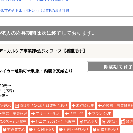
金沢市のミドル（40代～）活躍中の派遣社員
の求人の応募期間は既に終了しております。
ディカルケア事業部/金沢オフィス【看護助手】
マイカー通勤可☆制服・内履き支給あり
150円〜
手（病院）
金沢市
面接OK
職場見学OKまたは説明会あり
未経験歓迎
経験者・有資格者
主婦・主夫歓迎
フリーター歓迎
学歴不問
ブランクOK
（50代～）活躍中
シニア（60代～）活躍中
昇給あり
週払い
禁煙
交通費支給
社会保険あり
社割・特典あり
研修制度あり