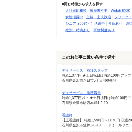
同じ特徴から求人を探す
入社日応相談
履歴書不要
Web面接OK
女性活躍中
主婦・主夫歓迎
フリーター
シニア（60代～）活躍中
昇給あり
週
社割・特典あり
研修制度あり
このお仕事に近い条件で探す
デイサービス 看護スタッフ
時給1,377円 ★土日祝日は時給100円アップ
石川県金沢市八日市5丁目460番地
デイサービス 看護職員
時給1,377円以上 ★土日祝日は時給100円
石川県金沢市駅西本町4-2-10
看護師
石川県金沢市笠舞1-8-18 ドミールサニ