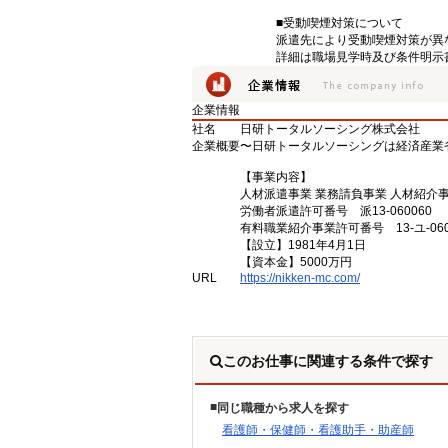
■受動喫煙対策について
派遣先により受動喫煙対策が異
詳細は職場見学時及び条件明示
企業情報
社名
日研トータルソーシング株式会社
企業概要
〜日研トータルソーシングは経済産業
【事業内容】
人材派遣事業 業務請負事業 人材紹介
労働者派遣許可番号 派13-060060
有料職業紹介事業許可番号 13-ユ-060
【設立】1981年4月1日
【資本金】5000万円
URL
https://nikken-mc.com/
このお仕事に関連する条件で探す
同じ職種から求人を探す
看護師・保健師・看護助手・助産師