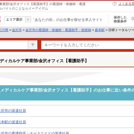
よくある
事業部/金沢オフィス【看護助手】の看護師・保健師・看護
アルバイトのことならイーアイデム
保存した
0
エリア選択
「あなたの街」のお仕事が探せる求人サイト
検索条件
石川県
>
金沢市
>
金沢市の看護師・保健師・看護助手・助産師
>
森本駅
> 日研トータルソ
ディカルケア事業部/金沢オフィス【看護助手】
メディカルケア事業部/金沢オフィス【看護助手】のお仕事に近い条件
金沢市の派遣社員
森本駅の派遣社員
金沢市の看護助手・ナースエイドの派遣社員