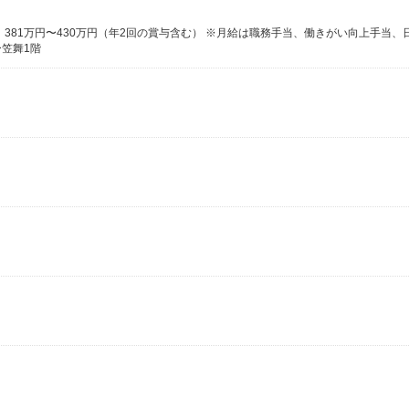
ー笠舞1階