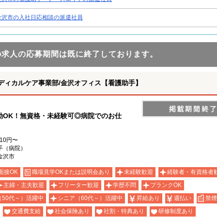
金沢市の入社日応相談の派遣社員
の求人の応募期間は既に終了しております。
ディカルケア事業部/金沢オフィス【看護助手】
勤OK！無資格・未経験可◎病院でのお仕
110円〜
手（病院）
金沢市
面接OK
職場見学OKまたは説明会あり
未経験歓迎
経験者・有資格者
主婦・主夫歓迎
フリーター歓迎
学歴不問
ブランクOK
（50代～）活躍中
シニア（60代～）活躍中
昇給あり
週払い
禁煙
交通費支給
社会保険あり
社割・特典あり
研修制度あり