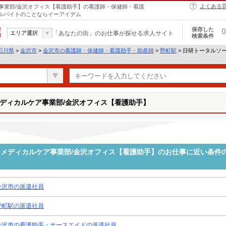
よくある
事業部/金沢オフィス【看護助手】の看護師・保健師・看護
アルバイトのことならイーアイデム
保存した
0
エリア選択
「あなたの街」のお仕事が探せる求人サイト
検索条件
石川県
>
金沢市
>
金沢市の看護師・保健師・看護助手・助産師
>
野町駅
> 日研トータルソ
ディカルケア事業部/金沢オフィス【看護助手】
メディカルケア事業部/金沢オフィス【看護助手】のお仕事に近い条件
金沢市の派遣社員
野町駅の派遣社員
金沢市の看護助手・ナースエイドの派遣社員