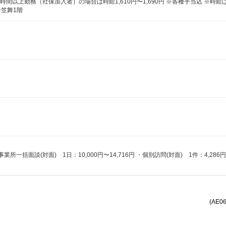
ー笠舞1階
(AE0