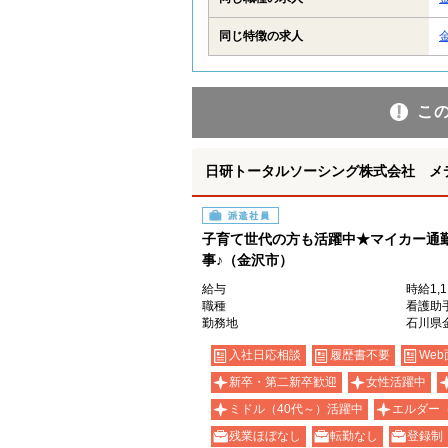
同じ特徴の求人
こ
日研トータルソーシング株式会社 メ
派遣社員
子育て世代の方も活躍中★マイカー通
事♪（金沢市）
給与
時給1,
職種
看護助
勤務地
石川県
入社日応相談
履歴書不要
Web
新卒・第二新卒歓迎
女性活躍中
ミドル（40代～）活躍中
エルダー
残業ほぼなし
転勤なし
登録制