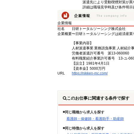
派遣先により受動喫煙対策が異
詳細は職場見学時及び条件明示
企業情報
社名
日研トータルソーシング株式会社
企業概要
〜日研トータルソーシングは経済産業
【事業内容】
人材派遣事業 業務請負事業 人材紹介
労働者派遣許可番号 派13-060060
有料職業紹介事業許可番号 13-ユ-060
【設立】1981年4月1日
【資本金】5000万円
URL
https://nikken-mc.com/
このお仕事に関連する条件で探す
同じ職種から求人を探す
看護師・保健師・看護助手・助産師
同じ特徴から求人を探す