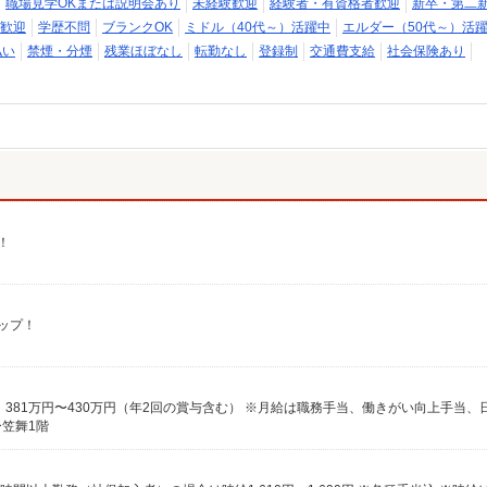
職場見学OKまたは説明会あり
未経験歓迎
経験者・有資格者歓迎
新卒・第二
歓迎
学歴不問
ブランクOK
ミドル（40代～）活躍中
エルダー（50代～）活
払い
禁煙・分煙
残業ほぼなし
転勤なし
登録制
交通費支給
社会保険あり
！
アップ！
ー笠舞1階