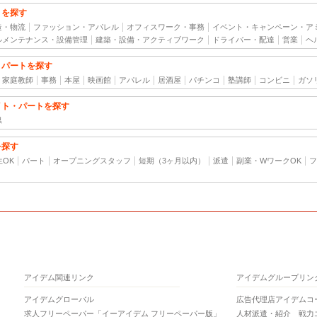
トを探す
造・物流
ファッション・アパレル
オフィスワーク・事務
イベント・キャンペーン・ア
ルメンテナンス・設備管理
建築・設備・アクティブワーク
ドライバー・配達
営業
ヘ
・パートを探す
家庭教師
事務
本屋
映画館
アパレル
居酒屋
パチンコ
塾講師
コンビニ
ガソ
イト・パートを探す
県
を探す
生OK
パート
オープニングスタッフ
短期（3ヶ月以内）
派遣
副業・WワークOK
フ
アイデム関連リンク
アイデムグループリン
アイデムグローバル
広告代理店アイデムコ
求人フリーペーパー「イーアイデム フリーペーパー版」
人材派遣・紹介 戦力