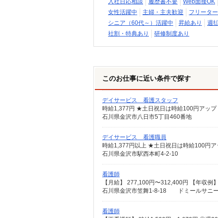
入社日応相談
履歴書不要
Web面接OK
女性活躍中
主婦・主夫歓迎
フリーター
シニア（60代～）活躍中
昇給あり
週
社割・特典あり
研修制度あり
このお仕事に近い条件で探す
デイサービス 看護スタッフ
時給1,377円 ★土日祝日は時給100円アップ
石川県金沢市八日市5丁目460番地
デイサービス 看護職員
時給1,377円以上 ★土日祝日は時給100円
石川県金沢市駅西本町4-2-10
看護師
石川県金沢市笠舞1-8-18 ドミールサニ
看護師