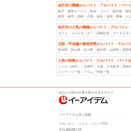
金沢市の職種からバイト・アルバイト・パー
販売・接客サービス
飲食・フード
軽作業・製
教育・保育
医療・介護・福祉
清掃・警備・ビ
金沢市の人気の職種からバイト・アルバイト
カフェ
コールセンター
試験監督
データ入力
北陸・甲信越の都道府県からバイト・アルバ
新潟県
富山県
石川県
福井県
山梨県
長野
人気の特集からバイト・アルバイト・パート
ミドル（40代～）活躍中
主婦・主夫歓迎
高校
コンテンツ一覧
コラム・特集一覧
あなたの街の仕事が探せる求人サイト
イーアイデム求人情報
アルバイト・バイト・パートTOP
正社員転職TOP