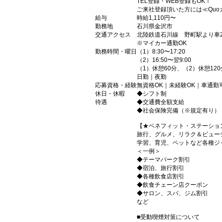
TEL登録・WEB登録もOK！
ご来社登録頂いた方には≪Quo
給与
時給1,110円〜
勤務地
石川県金沢市
交通アクセス
北陸鉄道石川線 野町駅より車2
※マイカー通勤OK
勤務時間・曜日
（1）8:30〜17:20
（2）16:50〜翌9:00
（1）休憩60分、（2）休憩120
日勤｜夜勤
応募資格・経験
無資格OK｜未経験OK｜車通勤
休日・休暇
◆シフト制
待遇
◆交通費全額支給
◆社会保険完備（※規定有り）
【★ベネフィット・ステーショ
旅行、グルメ、リラク＆ビュー
学習、育児、ペットなど各種ジ
＜一例＞
◆テーマパーク割引
◆宿泊、旅行割引
◆各種飲食店割引
◆飲食チェーン店クーポン
◆サロン、スパ、ジム割引
など
■受動喫煙対策について