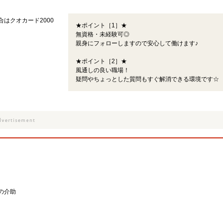
合はクオカード2000
★ポイント［1］★
無資格・未経験可◎
親身にフォローしますので安心して働けます♪
★ポイント［2］★
風通しの良い職場！
疑問やちょっとした質問もすぐ解消できる環境です☆
の介助