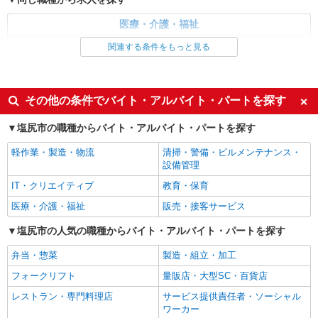
塩尻市
医療・介護・福祉
詳細を見る
キープ
看護師・保健師・看護助手・助産師
関連する条件をもっと見る
同じ特徴から求人を探す
派遣社員
株式会社kotrio /●MT-H-2051437
未経験歓迎
ミドル（40代～）活躍中
その他の条件でバイト・アルバイト・パートを探す
≪塩尻市≫未経験・無資格から看護助手へ挑
交通費支給
社会保険あり
戦！シフト相談OK♪
塩尻市の職種からバイト・アルバイト・パートを探す
時給1500円〜2125円 ＜日払い有/週払い有/交
通費全支給(ガソリン代含む)＞
軽作業・製造・物流
清掃・警備・ビルメンテナンス・
設備管理
塩尻市
IT・クリエイティブ
教育・保育
詳細を見る
キープ
医療・介護・福祉
販売・接客サービス
塩尻市の人気の職種からバイト・アルバイト・パートを探す
派遣社員
株式会社kotrio /●MT-H-1959147
弁当・惣菜
製造・組立・加工
塩尻市｜看護師さんのサポートスタッフ募集♪
医療行為なし
フォークリフト
量販店・大型SC・百貨店
時給1500円〜2125円 ＜日払い有/週払い有/交
レストラン・専門料理店
サービス提供責任者・ソーシャル
通費全支給(ガソリン代含む)＞
ワーカー