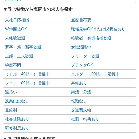
塩尻市
同じ特徴から塩尻市の求人を探す
入社日応相談
履歴書不要
詳細を見る
キープ
Web面接OK
職場見学OKまたは説明会あり
派遣社員
未経験歓迎
経験者・有資格者歓迎
株式会社kotrio /●MT-H-1854234
新卒・第二新卒歓迎
女性活躍中
福祉看護は人生のサポーター。シニア住宅の看
護STAFF。日払いOK
主婦・主夫歓迎
フリーター歓迎
時給2000円〜2500円＜交通費全額支給/日払
学歴不問
ブランクOK
い・週払いOK/履歴書不要＞
ミドル（40代～）活躍中
エルダー（50代～）活躍中
塩尻市
シニア（60代～）活躍中
昇給あり
詳細を見る
キープ
週払い
禁煙・分煙
残業ほぼなし
転勤なし
派遣社員
株式会社kotrio /●MT-H-2086557
登録制
交通費支給
はじめてでも安心。と思える看護助手★塩尻市
社会保険あり
社割・特典あり
★履歴書不要
研修制度あり
時給1500円〜2125円 ＜日払い有/週払い有/交
通費全支給(ガソリン代含む)＞
同じ職種から求人を探す