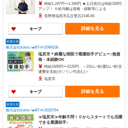
時給1,247円〜1,340円 ★土日祝日は時給100円
アップ！ ※給与幅は資格・経験等による
長野県塩尻市広丘堅石2146-65
詳細を見る
キープ
派遣社員
株式会社kotrio /●MT-H-2086538
塩尻市＊綺麗な病院で看護助手デビュー♪無資
格・未経験OK
時給1500円〜2125円 ＜日払い有/週払い有/交
通費全支給(ガソリン代含む)＞
塩尻市
詳細を見る
キープ
派遣社員
株式会社kotrio /●MT-H-2020754
≪塩尻市≫年齢不問！０からスタートでも活躍
できる看護助手♪