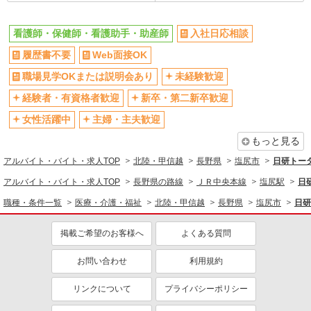
塩尻市
看護師・保健師・看護助手・助産師
入社日応相談
詳細を見る
キープ
履歴書不要
Web面接OK
派遣社員
職場見学OKまたは説明会あり
未経験歓迎
株式会社kotrio /●MT-H-1906786
経験者・有資格者歓迎
塩尻市≫タイパ重視で稼げる看護助手＊無料資
新卒・第二新卒歓迎
格支援で時給UP
女性活躍中
主婦・主夫歓迎
時給1500円〜2125円 ＜日払い有/週払い有/交
通費全支給(ガソリン代含む)＞
もっと見る
塩尻市
アルバイト・バイト・求人TOP
北陸・甲信越
長野県
塩尻市
日研トー
アルバイト・バイト・求人TOP
長野県の路線
ＪＲ中央本線
塩尻駅
日
詳細を見る
キープ
職種・条件一覧
医療・介護・福祉
北陸・甲信越
長野県
塩尻市
日研
派遣社員
掲載ご希望のお客様へ
よくある質問
株式会社kotrio /●MT-H-2021465
塩尻市｜家庭と両立できる＊デイサービス看護
お問い合わせ
利用規約
師【夜勤なし】
時給2300円〜2875円 ＜日払い有/週払い有/交
リンクについて
プライバシーポリシー
通費全支給(ガソリン代含む)＞
塩尻市