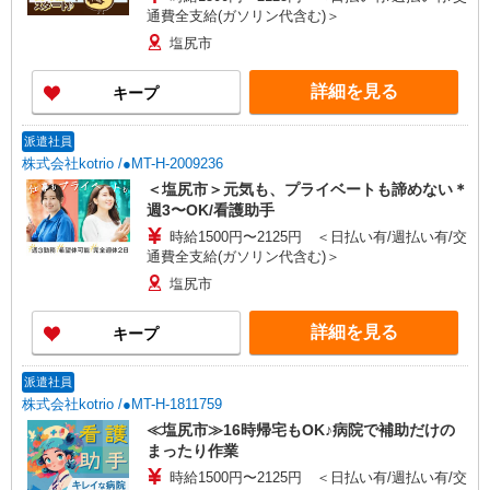
通費全支給(ガソリン代含む)＞
塩尻市
詳細を見る
キープ
派遣社員
株式会社kotrio /●MT-H-2009236
＜塩尻市＞元気も、プライベートも諦めない＊
週3〜OK/看護助手
時給1500円〜2125円 ＜日払い有/週払い有/交
通費全支給(ガソリン代含む)＞
塩尻市
詳細を見る
キープ
派遣社員
株式会社kotrio /●MT-H-1811759
≪塩尻市≫16時帰宅もOK♪病院で補助だけの
まったり作業
時給1500円〜2125円 ＜日払い有/週払い有/交