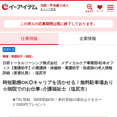
北陸・甲信越
の求人
▼エリア変更
この求人の応募期間は既に終了しております。
仕事情報
企業情報
派遣社員
職種：看護助手（病院）
日研トータルソーシング株式会社 メディカルケア事業部/松本オフ
ィス【看護助手】の看護師・保健師・看護助手・助産師の求人情報
詳細（派遣社員） - 塩尻市
時短勤務OK◎キャリアを活かせる！無料駐車場あり
☆病院でのお仕事♪介護福祉士（塩尻市）
★TEL登録、WEB登録OK！来社登録の場合はクオカー
ド2000円プレゼント