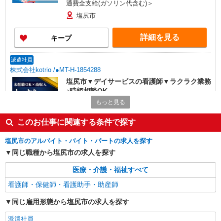
通費全支給(ガソリン代含む)＞
塩尻市
詳細を見る
キープ
派遣社員
株式会社kotrio /●MT-H-1854288
塩尻市▼デイサービスの看護師▼ラクラク業務
♪時短相談OK
もっと見る
時給2000円〜 ＜日払い有/週払い有/交通費全
支給(ガソリン代含む)＞
このお仕事に関連する条件で探す
塩尻市
塩尻市のアルバイト・バイト・パートの求人を探す
詳細を見る
キープ
同じ職種から塩尻市の求人を探す
派遣社員
医療・介護・福祉すべて
株式会社kotrio /●MT-H-1908981
看護師・保健師・看護助手・助産師
塩尻市＊病院のサポート役♪高時給＆充実の研
修で安心スタート
同じ雇用形態から塩尻市の求人を探す
時給1500円〜2125円 ＜日払い有/週払い有/交
派遣社員
通費全支給(ガソリン代含む)＞