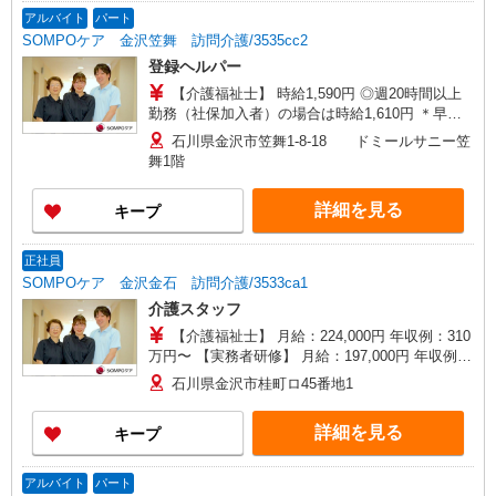
アルバイト
パート
SOMPOケア 金沢笠舞 訪問介護/3535cc2
登録ヘルパー
【介護福祉士】 時給1,590円 ◎週20時間以上
勤務（社保加入者）の場合は時給1,610円 ＊早朝
夜間（〜8:00、18:00〜）：時給1,988円〜 ＊日曜
石川県金沢市笠舞1-8-18 ドミールサニー笠
祝日：時給1,890円〜 【実務者研修・初任者研修
舞1階
（ヘルパー1級・2級）】 時給1,510円 ◎週20時間
以上勤務（社保加入者）の場合は時給1,530円 ＊
詳細を見る
キープ
早朝夜間（〜8:00、18:00〜）：時給1,888円〜 ＊
日曜祝日：時給1,810円〜 ◎身体介助、生活援助
が同時給 ◎キャンセル手当：職務時給の60％支給
正社員
SOMPOケア 金沢金石 訪問介護/3533ca1
介護スタッフ
【介護福祉士】 月給：224,000円 年収例：310
万円〜 【実務者研修】 月給：197,000円 年収例：
270万円〜 【初任者研修】 月給：191,000円 年収
石川県金沢市桂町ロ45番地1
例：265万円〜 ※職務手当、働きがい向上手当、
日祝手当（月平均2回分）等、毎月平均的に支払わ
詳細を見る
キープ
れる手当を含みます。 ※介護福祉士のみ、特別職
務手当も含む ◎残業時は別途時間外手当支給（超
過1分〜） ◎賞与 基本給2.08ヶ月分/年支給
アルバイト
パート