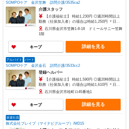
SOMPOケア 金沢笠舞 訪問介護/3535ca2
介護スタッフ
【介護福祉士】 時給1,230円 ◎週20時間以上
勤務（社保加入者）の場合は時給1,250円 ＊日曜
祝日：時給1,530円〜 【実務者研修・初任者研修
石川県金沢市笠舞1-8-18 ドミールサニー笠舞
（ヘルパー1級・2級）】 時給1,150円 ◎週20時間
1階
以上勤務（社保加入者）の場合は時給1,170円〜
＊日曜祝日：時給1,450円〜 ◎身体介助、生活援
詳細を見る
キープ
助が同時給
アルバイト
パート
SOMPOケア 金沢金石 訪問介護/3533cc2
登録ヘルパー
【介護福祉士】 時給1,590円 ◎週20時間以上
勤務（社保加入者）の場合は時給1,610円 ＊日曜
祝日：時給1,890円〜 【実務者研修・初任者研修
石川県金沢市桂町ロ45番地1
（ヘルパー1級・2級）】 時給1,510円 ◎週20時間
以上勤務（社保加入者）の場合は時給1,530円 ＊
詳細を見る
キープ
日曜祝日：時給1,810円〜 ◎身体介助、生活援助
が同時給 ◎キャンセル手当：職務時給の60％支給
派遣社員
株式会社ブレイブ（マイナビグループ）/MD15