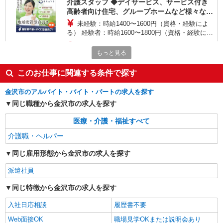
介護スタッフ ◆デイサービス、サービス付き
高齢者向け住宅、グループホームなど様々な勤
務先から選べます。
未経験：時給1400〜1600円（資格・経験によ
る） 経験者：時給1600〜1800円（資格・経験によ
る） ◎月収例 時給1800円×1日8時間×22日（週5
石川県金沢市 【最寄駅】 ◆各線「金沢駅」 ◆
日）＝31万6800円 ◆昇給あり ◆支払い方法 ※日
もっと見る
北陸鉄道浅野川線「磯部駅」 ◆IRいしかわ鉄道
払い/週払い/月払い対応も可能です。詳しくは面談
「西金沢駅」 ★その他、近隣に多数勤務地ありま
時にご相談ください。 ◆交通費：別途全額支給 ※
す！
このお仕事に関連する条件で探す
詳細を見る
キープ
当社規定あり
金沢市のアルバイト・バイト・パートの求人を探す
正社員
同じ職種から金沢市の求人を探す
金沢北安江ケアセンターそよ風：RO15861
スクランブル介護スタッフ
医療・介護・福祉すべて
【月給】320,000円〜350,000円 ▼給与詳細 資
介護職・ヘルパー
格手当：5,000〜10,000円 スクランブル手当：
10,000円 処遇改善手当：35,920円 住宅手当：規定
同じ雇用形態から金沢市の求人を探す
石川県金沢市北安江1丁目10番6号
あり 精勤手当：8,000円 調整手当：0〜100,000円
※経験による ▼下記別途支給 夜勤手当：6,000円
派遣社員
詳細を見る
キープ
（1回分） 準夜勤手当：3,500円（1回分） 通勤手
当 年末年始手当：380円/時 賞与年2回（6月・12
同じ特徴から金沢市の求人を探す
月） 昇給年1回（4月） 特別報酬：平均34.1万円
パート
（最高額135万円） ※2025年6月支給実績 ※処遇
入社日応相談
履歴書不要
金沢北安江ケアセンターそよ風：RO31005
改善手当は試用期間中(3ヶ月)は支給なし
Web面接OK
職場見学OKまたは説明会あり
デイサービス 介護スタッフ