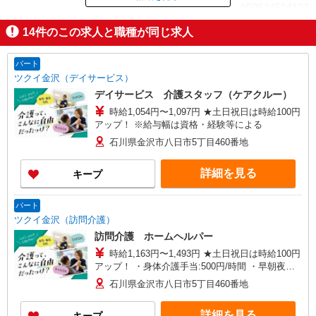
ID：AE0624514122
14
件のこの求人と職種が同じ求人
掲載期間終了
パート
ツクイ金沢（デイサービス）
デイサービス 介護スタッフ（ケアクルー）
時給1,054円〜1,097円 ★土日祝日は時給100円
アップ！ ※給与幅は資格・経験等による
石川県金沢市八日市5丁目460番地
詳細を見る
キープ
パート
ツクイ金沢（訪問介護）
訪問介護 ホームヘルパー
時給1,163円〜1,493円 ★土日祝日は時給100円
アップ！ ・身体介護手当:500円/時間 ・早朝夜間
深夜手当:300円/時間 （18:00〜翌07:59の時間
石川県金沢市八日市5丁目460番地
帯） ・ICT手当:2,000円/月 ・深夜割増は別途支給
・ケア→ケアの移動時間も賃金（時給）を支給 ※
詳細を見る