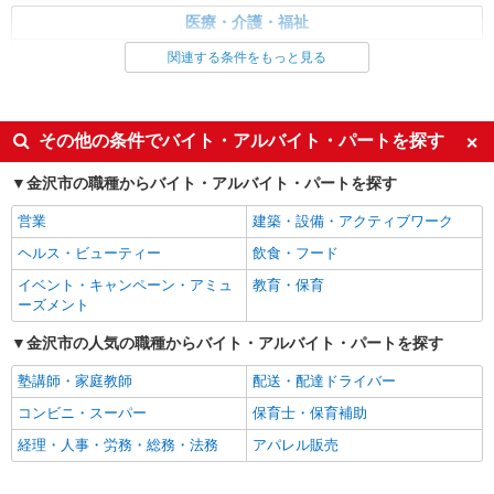
記別途支給 通勤手当 年末年始手当：380円/時 昇
石川県金沢市北安江1丁目10番6号
医療・介護・福祉
給あり：年1回（4月） 寸志あり：年2回（6月・12
月） ※業績による ※処遇改善手当は試用期間中(3
介護職・ヘルパー
関連する条件をもっと見る
詳細を見る
キープ
ヶ月)は支給なし
同じ特徴から求人を探す
派遣社員
未経験歓迎
ミドル（40代～）活躍中
株式会社トラストグロース 中部支社
その他の条件でバイト・アルバイト・パートを探す
週2～3日勤務OK
深夜
有料老人ホームでの介護業務全般
金沢市の職種からバイト・アルバイト・パートを探す
給与詳細 ※経験・資格考慮します！ 派遣時
交通費支給
社会保険あり
給：1300円〜1400円
営業
建築・設備・アクティブワーク
石川県金沢市野田
ヘルス・ビューティー
飲食・フード
イベント・キャンペーン・アミュ
教育・保育
詳細を見る
キープ
ーズメント
金沢市の人気の職種からバイト・アルバイト・パートを探す
塾講師・家庭教師
配送・配達ドライバー
コンビニ・スーパー
保育士・保育補助
経理・人事・労務・総務・法務
アパレル販売