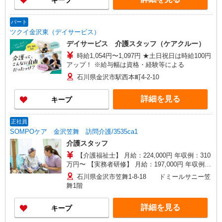
キープ
給与幅は資格・経験等による
パート
ツクイ金沢東（デイサービス）
デイサービス 介護スタッフ（ケアクルー）
時給1,054円〜1,097円 ★土日祝日は時給100円
アップ！ ※給与幅は資格・経験等による
石川県金沢市駅西本町4-2-10
詳細を見る
キープ
正社員
SOMPOケア 金沢笠舞 訪問介護/3535ca1
介護スタッフ
【介護福祉士】 月給：224,000円 年収例：310
万円〜 【実務者研修】 月給：197,000円 年収例：
270万円〜 【初任者研修】 月給：191,000円 年収
石川県金沢市笠舞1-8-18 ドミールサニー笠
例：265万円〜 ※職務手当、働きがい向上手当、
舞1階
日祝手当（月平均2回分）等、毎月平均的に支払わ
れる手当を含みます。 ※介護福祉士のみ、特別職
詳細を見る
キープ
務手当も含む ◎残業時は別途時間外手当支給（超
過1分〜） ◎賞与 基本給2.08ヶ月分/年支給