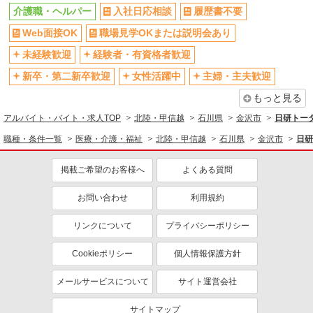
介護職・ヘルパー
入社日応相談
履歴書不要
Web面接OK
職場見学OKまたは説明会あり
未経験歓迎
経験者・有資格者歓迎
新卒・第二新卒歓迎
女性活躍中
主婦・主夫歓迎
もっと見る
アルバイト・バイト・求人TOP
北陸・甲信越
石川県
金沢市
日研トー
職種・条件一覧
医療・介護・福祉
北陸・甲信越
石川県
金沢市
日研
掲載ご希望のお客様へ
よくある質問
お問い合わせ
利用規約
リンクについて
プライバシーポリシー
Cookieポリシー
個人情報保護方針
メールサービスについて
サイト運営会社
サイトマップ