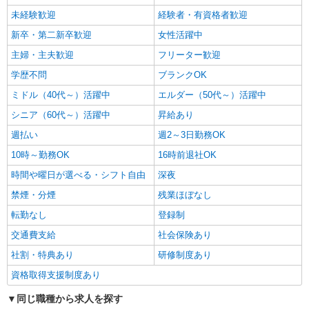
【時給】1,400円〜1,550円 ▼給与詳細 処遇改
未経験歓迎
経験者・有資格者歓迎
善手当：200円/時 ▼下記別途支給 通勤手当 年末
新卒・第二新卒歓迎
女性活躍中
年始手当：380円/時 寸志あり：年2回（6月・12
石川県金沢市北安江1丁目10番6号
月） ※業績による ※処遇改善手当は試用期間中(3
主婦・主夫歓迎
フリーター歓迎
ヶ月)は支給なし
詳細を見る
キープ
学歴不問
ブランクOK
ミドル（40代～）活躍中
エルダー（50代～）活躍中
契約社員
シニア（60代～）活躍中
昇給あり
金沢北安江ケアセンターそよ風：RO15858
週払い
スクランブル介護スタッフ
週2～3日勤務OK
【月給】310,000円〜350,000円 ▼給与詳細 処
10時～勤務OK
16時前退社OK
遇改善手当：35,920円 ▼下記別途支給 夜勤手当：
時間や曜日が選べる・シフト自由
深夜
6,000円（1回） 準夜勤手当：3,500円（1回） 通勤
石川県金沢市北安江1丁目10番6号
手当 年末年始手当：380円/時 寸志あり：年2回（6
禁煙・分煙
残業ほぼなし
月・12月） ※業績による 特別報酬：平均34.1万円
詳細を見る
キープ
（最高額135万円） ※2025年6月支給実績 ※処遇
転勤なし
登録制
改善手当は試用期間中(3ヶ月)は支給なし
交通費支給
社会保険あり
パート
社割・特典あり
研修制度あり
金沢北安江ケアセンターそよ風：RO31008
ショートステイ 介護スタッフ
資格取得支援制度あり
【時給】1,400円〜1,600円 ▼給与詳細 処遇改
同じ職種から求人を探す
善手当：200〜220円/時 夜勤手当:6,000円/回 ▼下