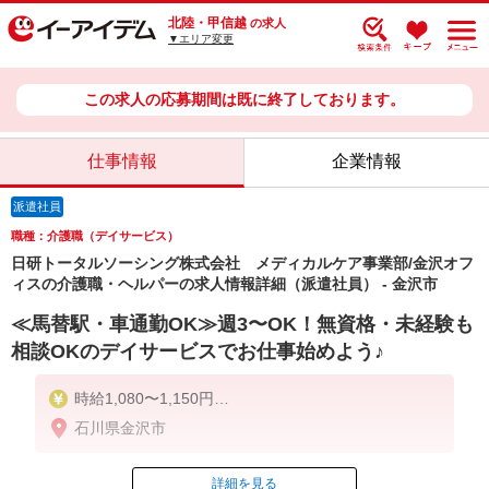
北陸・甲信越
の求人
▼エリア変更
この求人の応募期間は既に終了しております。
仕事情報
企業情報
派遣社員
職種：介護職（デイサービス）
日研トータルソーシング株式会社 メディカルケア事業部/金沢オフ
ィスの介護職・ヘルパーの求人情報詳細（派遣社員） - 金沢市
≪馬替駅・車通勤OK≫週3〜OK！無資格・未経験も
相談OKのデイサービスでお仕事始めよう♪
時給1,080〜1,150円
※時給は資格・経験等によって変動します。
石川県金沢市
詳細を見る