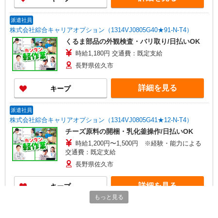
派遣社員
株式会社綜合キャリアオプション（1314VJ0805G40★91-N-T4）
くるま部品の外観検査・バリ取り/日払いOK
時給1,180円 交通費：既定支給
長野県佐久市
詳細を見る
キープ
派遣社員
株式会社綜合キャリアオプション（1314VJ0805G41★12-N-T4）
チーズ原料の開梱・乳化釜操作/日払いOK
時給1,200円〜1,500円 ※経験・能力による
交通費：既定支給
長野県佐久市
詳細を見る
キープ
もっと見る
派遣社員
株式会社テクノ・サービス/お仕事No/0906303