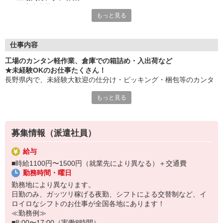
・倉庫内出荷
もっと見る
・ケア施設での配膳
・スーパーマーケットでの惣菜調理 など
≪性別問わずご活躍中！≫
仕事内容
一人ひとりのスキルや希望条件に応じてお仕事ご紹介します！
工場のカンタン軽作業、倉庫での箱詰め・入出荷など
車通勤・バイク通勤OKも多数あり！「交通費支給OK！」
★未経験OKのお仕事たくさん！
自宅から通いやすいお仕事お探しの方もぜひご登録下さい☆
長野県内で、未経験大歓迎の仕分け・ピッキング・梱包等のカンタ
ン軽作業あります！
★即払いサービスあり
もっと見る
勤務実績に応じて給与の一部を給料日前にお支払いOK
お気軽に当社担当までお問い合わせください。（当社規定あり）
※原則月払いでの給与支払です。
募集情報（派遣社員）
＜あんしん資格取得制度＞
就業中の方にはフォークリフト・クレーン・玉掛け・溶接の資格
給与
取得を全力サポート！講習料・受験料を全額当社負担します。
■時給1100円〜1500円（就業先により異なる）＋交通費
勤務時間・曜日
勤務地により異なります。
日勤のみ、ガッツリ稼げる夜勤、シフトによる交替制など、イ
ロイロなシフトのお仕事が全国各地にあります！
≪勤務例≫
■8:00〜17:00（実働8時間）