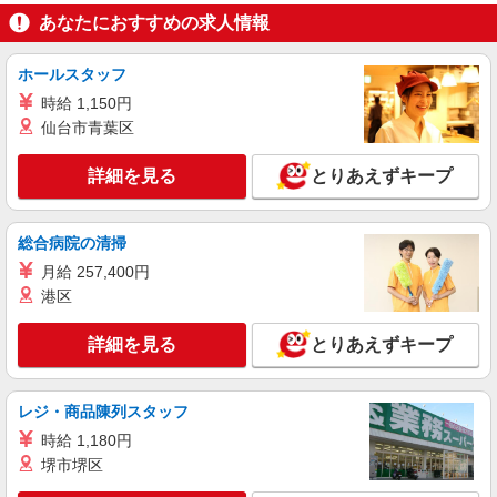
あなたにおすすめの求人情報
キャンディーの包装
時給1200円 月収例：207、000円（月収例21日
実働）（残業・休日出勤手当て等が含まれていま
ホールスタッフ
す） 交通費全額支給
長野県佐久市 ＊車・バイク通勤OK
時給 1,150円
仙台市青葉区
詳細を見る
キープ
詳細を見る
とりあえずキープ
派遣社員
株式会社テクノ・サービス/お仕事No/0903880
総合病院の清掃
検査・データ入力
月給 257,400円
時給1150円 月収例：216、000円（月収例21日
港区
実働残業代込）（残業・休日出勤手当て等が含ま
れています） 交通費全額支給
長野県佐久市 ＊車・バイク通勤OK
詳細を見る
とりあえずキープ
詳細を見る
キープ
レジ・商品陳列スタッフ
派遣社員
時給 1,180円
株式会社テクノ・サービス/お仕事No/0916812
堺市堺区
部品の寸法測定、運搬