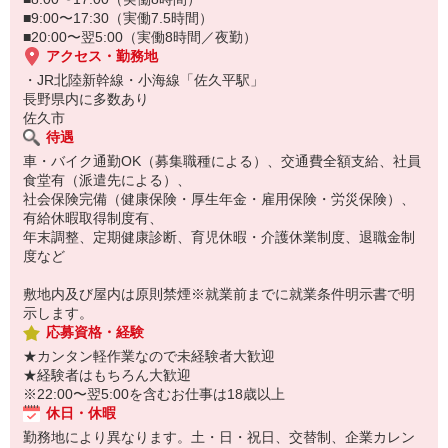
■9:00〜17:30（実働7.5時間）
■20:00〜翌5:00（実働8時間／夜勤）
アクセス・勤務地
・JR北陸新幹線・小海線「佐久平駅」
長野県内に多数あり
佐久市
待遇
車・バイク通勤OK（募集職種による）、交通費全額支給、社員
食堂有（派遣先による）、
社会保険完備（健康保険・厚生年金・雇用保険・労災保険）、
有給休暇取得制度有、
年末調整、定期健康診断、育児休暇・介護休業制度、退職金制
度など
敷地内及び屋内は原則禁煙※就業前までに就業条件明示書で明
示します。
応募資格・経験
★カンタン軽作業なので未経験者大歓迎
★経験者はもちろん大歓迎
※22:00〜翌5:00を含むお仕事は18歳以上
休日・休暇
勤務地により異なります。土・日・祝日、交替制、企業カレン