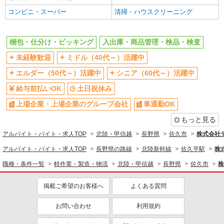
コンビニ・スーパー
清掃・ハウスクリーニング
梱包・仕分け・ピッキング
入出庫・商品管理・検品・検査
未経験歓迎
ミドル（40代～）活躍中
エルダー（50代～）活躍中
シニア（60代～）活躍中
給与前払いOK
土日祝休み
上場企業・上場企業のグループ会社
車通勤OK
もっと見る
アルバイト・バイト・求人TOP
北陸・甲信越
長野県
佐久市
株式会社
アルバイト・バイト・求人TOP
長野県の路線
北陸新幹線
佐久平駅
株
職種・条件一覧
軽作業・製造・物流
北陸・甲信越
長野県
佐久市
株
掲載ご希望のお客様へ
よくある質問
お問い合わせ
利用規約