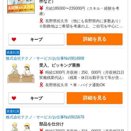
作など）
月給185000〜235000円（スキル・経験を考
慮）
長野県佐久市 （他にも長野県内に多数あり）
※勤務地はご希望を考慮の上、ご自宅を中心に通
勤時間120分圏内のエリアとなります。（転勤な
し）
詳細を見る
キープ
派遣社員
株式会社テクノ・サービス/お仕事No/0914908
受入、ピッキング業務
時給1300円 月収例：250、000円（月収例21日
実働残業代込）（残業・休日出勤手当て等が含ま
れています） 交通費全額支給
長野県佐久市 ＊車・バイク通勤OK
詳細を見る
キープ
派遣社員
株式会社テクノ・サービス/お仕事No/0915679
部品を仕分け