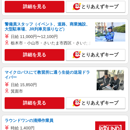
詳細を見る
とりあえずキープ
詳細を見る
キープ
警備員スタッフ（イベント、道路、商業施設、
派遣社員
大型駐車場、JR列車見張りなど）
株式会社テクノ・サービス/お仕事No/0892001
日給 11,000円〜12,100円
部品の検査、梱包
栃木市・小山市・さいたま市西区・さいたま市岩槻区・久喜市・
時給1200円 月収例：233、000円（月収例21日
実働残業代込）（残業・休日出勤手当て等が含ま
詳細を見る
とりあえずキープ
れています） 交通費全額支給
長野県佐久市 ＊車・バイク通勤OK
詳細を見る
キープ
マイクロバスにて教習所に通う生徒の送迎ドラ
イバー
派遣社員
日給 15,850円
株式会社テクノ・サービス/お仕事No/0806019
箕面市
プラスチック製品検査
詳細を見る
とりあえずキープ
時給1300円 月収例：213、000円（月収例21日
実働日勤計算）（残業・休日出勤手当て等が含ま
れています） 交通費全額支給
長野県佐久市 ＊車・バイク通勤OK
ラウンドワンの清掃作業員
時給 1,400円
詳細を見る
キープ