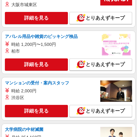
大阪市城東区
派遣社員
詳細を見る
とりあえずキープ
株式会社テクノ・サービス/お仕事No/0902476
部品のピッキング
時給1200円 月収例：201、000円（月収例21日
アパレル用品や雑貨のピッキング検品
実働）（残業・休日出勤手当て等が含まれていま
時給 1,200円〜1,500円
す） 交通費全額支給
長野県佐久市 ＊車・バイク通勤OK
柏市
詳細を見る
キープ
詳細を見る
とりあえずキープ
派遣社員
株式会社テクノ・サービス/お仕事No/0916817
マンションの受付・案内スタッフ
外観検査
時給 2,000円
時給1300円 月収例：234、000円（月収例21日
渋谷区
実働残業代込）（残業・休日出勤手当て等が含ま
れています） 交通費全額支給
長野県佐久市 ＊車・バイク通勤OK
詳細を見る
とりあえずキープ
詳細を見る
キープ
大学病院の中材滅菌
派遣社員