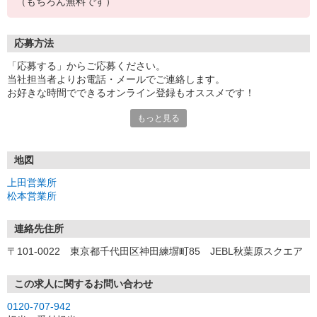
（もちろん無料です）
応募方法
「応募する」からご応募ください。
当社担当者よりお電話・メールでご連絡します。
お好きな時間でできるオンライン登録もオススメです！
もっと見る
＜上田営業所＞
〒386-0002 長野県上田市住吉373-1 住吉ビル 2F
＜松本営業所＞
地図
〒390-0811 長野県松本市中央1-4-20 日本生命松本駅前ビル 5F
上田営業所
松本営業所
連絡先住所
〒101-0022 東京都千代田区神田練塀町85 JEBL秋葉原スクエア
この求人に関するお問い合わせ
0120-707-942