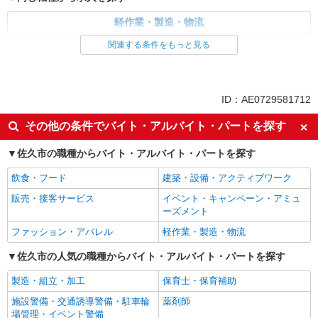
軽作業・製造・物流
梱包・仕分け・ピッキング
入出庫・商品管理・検品・検査
関連する条件をもっと見る
同じ特徴から求人を探す
未経験歓迎
ミドル（40代～）活躍中
ID：AE0729581712
土日祝休み
上場企業・上場企業のグループ会
その他の条件でバイト・アルバイト・パートを探す
社
車通勤OK
交通費支給
佐久市の職種からバイト・アルバイト・パートを探す
社会保険あり
飲食・フード
建築・設備・アクティブワーク
販売・接客サービス
イベント・キャンペーン・アミュ
ーズメント
ファッション・アパレル
軽作業・製造・物流
佐久市の人気の職種からバイト・アルバイト・パートを探す
製造・組立・加工
保育士・保育補助
施設警備・交通誘導警備・駐車輪
薬剤師
場管理・イベント警備