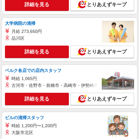
時給1250円 月収例：210、000円（月収例21日
詳細を見る
とりあえずキープ
実働）（残業・休日出勤手当て等が含まれていま
す） 交通費全額支給
長野県佐久市 ＊車・バイク通勤OK
大学病院の清掃
詳細を見る
キープ
月給 273,650円
品川区
派遣社員
株式会社テクノ・サービス/お仕事No/0916477
詳細を見る
とりあえずキープ
基板の検査、組立業務
時給1150円 月収例：193、000円（月収例21日
実働）（残業・休日出勤手当て等が含まれていま
ベルク各店での店内スタッフ
す） 交通費全額支給
長野県佐久市 ＊車・バイク通勤OK
時給 1,065円
古河市・佐野市・前橋市・高崎市・伊勢崎市・太田市・館林市・
詳細を見る
キープ
詳細を見る
とりあえずキープ
派遣社員
株式会社テクノ・サービス/お仕事No/0848954
ビルの清掃スタッフ
目視検査・寸法測定
時給1100円 月収例：212、000円（月収例21日
時給 1,200円〜1,200円
実働）（残業・休日出勤手当て等が含まれていま
大阪市北区
す） 交通費全額支給
長野県佐久市 ＊車・バイク通勤OK