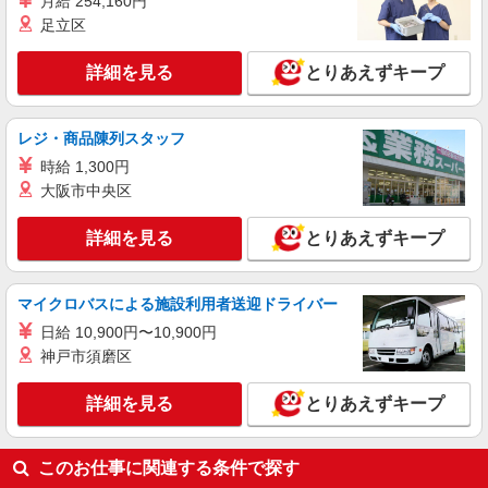
月給 254,160円
株式会社テクノ・サービス/お仕事No/0916802
足立区
部品の検査
時給1250円 月収例：242、000円（月収例21日
詳細を見る
とりあえずキープ
実働残業代込）（残業・休日出勤手当て等が含ま
れています） 交通費全額支給
長野県佐久市 ＊車・バイク通勤OK
レジ・商品陳列スタッフ
詳細を見る
時給 1,300円
キープ
大阪市中央区
派遣社員
株式会社テクノ・サービス/お仕事No/0893405
詳細を見る
とりあえずキープ
部品の検査・梱包
時給1200円 月収例：233、000円（月収例21日
マイクロバスによる施設利用者送迎ドライバー
実働残業代込）（残業・休日出勤手当て等が含ま
れています） 交通費全額支給
日給 10,900円〜10,900円
長野県佐久市 ＊車・バイク通勤OK
神戸市須磨区
詳細を見る
キープ
詳細を見る
とりあえずキープ
このお仕事に関連する条件で探す