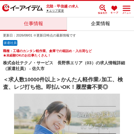
北陸・甲信越
の求人
▼エリア変更
仕事情報
企業情報
更新日：2026/08/01 ※更新日時点の最新情報です
派遣社員
職種：工場のカンタン軽作業、倉庫での箱詰め・入出荷など
★未経験OKのお仕事たくさん！
株式会社テクノ・サービス 長野県エリア（03）の求人情報詳細
（派遣社員） - 佐久市
＜求人数10000件以上＞かんたん軽作業♪加工、検
査、レジ打ち他。即払いOK！履歴書不要◎