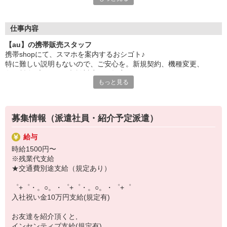
日々変わる専門知識を覚えるのはやっぱり大変。
でも心配ご無用！
仕事内容
シエロのご紹介するお店は、チームワークが良く
【au】の携帯販売スタッフ
お互いに教え合ったり、フォローしあったりする
携帯shopにて、スマホを案内するおシゴト♪
和気あいあいとした人間関係がある店舗ばかり！
特に難しい説明もないので、ご安心を。新規契約、機種変更、
皆で一緒にステップアップしましょう♪
各種料金プランのご相談対応・ご提案などをお願いします。
もっと見る
【選べるお仕事いろいろ】
初めての方でも安心♪
￣￣￣￣￣￣￣￣￣￣￣
あなた専属のコーディネーターが親切・丁寧にフォローするので、
▼オフィスワーク
満足度◎
事務、経理、データ入力、コールセンター、受付
募集情報（派遣社員・紹介予定派遣）
▼工場・製造・軽作業系
■携帯やインターネット販売業務
機械/食品製造・梱包・仕分け・加工・組立・検査
給与
docomo(ドコモ)/au(エーユー)・KDDI/softbank(ソフトバンク)など
▼美容系
時給1500円〜
の大手キャリアから
眉毛サロンのアイブロウ・ネイリスト・エステ
※残業代支給
ワイモバイル(Y!mobille)、楽天モバイル、UQなど格安スマホまで幅
▼営業・販売
★交通費別途支給（規定あり）
広く紹介可能♪
法人営業・アパレル販売・個別指導塾・人材紹介
人気のApple（アップル）店舗もございます！
▼人気案件も多数♪
゜+゜・。○。・゜+゜・。○。・゜+゜
短期・期間限定・オープニング・官公庁案件
入社祝い金10万円支給(規定有)
上場/優良/大手企業など
お友達を紹介頂くと,
【スマホ面接実施中】
インセンティブ支給(規定有)