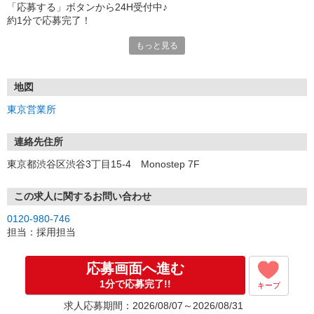
「応募する」ボタンから24H受付中♪
約1分で応募完了！
もっと見る
■電話応募の場合
電話応募も歓迎！（受付:10:00〜20:00）
土日祝も受付中♪
地図
【選考フロー】
東京営業所
①応募から3営業日を目安に、メールorお電話でご連絡します。
②面接日時を決定！「0120」から始まる電話番号からご連絡します
★スマホでWEB面接（LINEなど）・出張面接・事務所面接と選べま
連絡先住所
す
東京都渋谷区渋谷3丁目15-4 Monostep 7F
③面接実施（履歴書不要）
④勤務開始（スタート日は応相談）
※ご希望があれば、職場見学の調整もOKです！
この求人に関するお問い合わせ
0120-980-746
お気軽にご応募ください♪
担当：採用担当
応募画面へ進む
1分で応募完了!!
キープ
求人応募期間：2026/08/07～2026/08/31