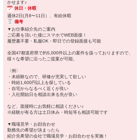
かせます♪
休日・休暇
週休2日(月8〜11日）、有給休暇
備考
▼お仕事紹介先のご案内
ご応募を頂いた後にスマホでWEB面接！
履歴書不要・私服OK・即日での登録面接も可能
全国47都道府県で約5,000件以上の案件を扱っておりますので、
様々な希望に沿ったご提案が可能。
〈例〉
・未経験なので、研修が充実して欲しい
・時給1,600円以上を探している
・自宅からなるべく近くが良い
・入社開始日を相談出来る先が良い
など、面接時にお気軽に相談ください♪
※経験が有る方は土日休み・時短等も相談可能です
▼職場見学・お顔合わせ
勤務先の希望が決まったら
紹介先希望の会社で職場見学・お顔合わせを実施！