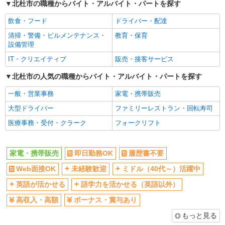
北杜市の職種からバイト・アルバイト・パートを探す
交通費支給
社会保険あり
社員登用あり
飲食・フード
ドライバー・配達
清掃・警備・ビルメンテナンス・
教育・保育
設備管理
IT・クリエイティブ
販売・接客サービス
北杜市の人気の職種からバイト・アルバイト・パートを探す
一般・営業事務
家電・携帯販売
大型ドライバー
ファミリーレストラン・回転寿司
医療事務・受付・クラーク
フォークリフト
家電・携帯販売
即日勤務OK
履歴書不要
Web面接OK
未経験歓迎
ミドル（40代～）活躍中
英語が活かせる
語学力を活かせる（英語以外）
高収入・高額
ボーナス・賞与あり
もっと見る