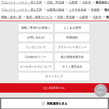
アルバイト・バイト・求人TOP
北陸・甲信越
山梨県
北杜市
株式会社
アルバイト・バイト・求人TOP
山梨県の路線
ＪＲ中央本線
長坂駅
株
職種・条件一覧
販売・接客サービス
北陸・甲信越
山梨県
北杜市
株
掲載ご希望のお客様へ
よくある質問
お問い合わせ
利用規約
リンクについて
プライバシーポリシー
Cookieポリシー
個人情報保護方針
メールサービスについて
サイト運営会社
サイトマップ
(c) AIDEM Inc.
TOPへ
閲覧履歴を見る