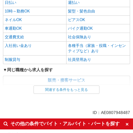
日払い
週払い
10時～勤務OK
髪型・髪色自由
ネイルOK
ピアスOK
車通勤OK
バイク通勤OK
交通費支給
社会保険あり
入社祝い金あり
各種手当（家族・役職・インセン
ティブなど）あり
制服貸与
社員登用あり
同じ職種から求人を探す
販売・接客サービス
家電・携帯販売
関連する条件をもっと見る
同じ特徴から求人を探す
未経験歓迎
ミドル（40代～）活躍中
ID：AE0807948487
英語が活かせる
ボーナス・賞与あり
その他の条件でバイト・アルバイト・パートを探す
日払い
車通勤OK