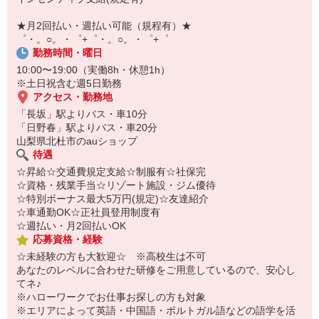
￣￣￣￣￣￣￣￣￣
自宅に居ながらスマホでカンタン面接OK！
★月2回払い・週払い可能（規程有）★
オンライン面談なのでスピード対応。
゜・。○。・゜+゜・。○。・゜+゜
勤務時間・曜日
10:00〜19:00（実働8h・休憩1h）
※土日祝含む週5日勤務
アクセス・勤務地
「長坂」駅よりバス・車10分
「日野春」駅よりバス・車20分
山梨県北杜市のauショップ
待遇
☆昇給☆交通費規定支給☆制服有☆社保完
☆資格・残業手当☆リゾート施設・ジム優待
☆特別ボーナス最大5万円(規定)☆友達紹介
☆車通勤OK☆正社員登用制度有
☆週払い・月2回払いOK
応募資格・経験
☆未経験の方も大歓迎☆ ※高校生は不可
あなたのレベルに合わせた研修をご用意しているので、安心し
てネ♪
※ハローワークでお仕事お探しの方も対象
※エリアによって英語・中国語・ポルトガル語などの語学を活