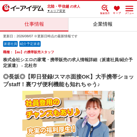
北陸・甲信越
の求人
▼エリア変更
仕事情報
企業情報
更新日：2026/08/07 ※更新日時点の最新情報です
派遣社員
紹介予定派遣
職種：【au】の携帯販売スタッフ
株式会社シエロの家電・携帯販売の求人情報詳細（派遣社員/紹介予
定派遣） - 北杜市
◎長坂◎【即日登録/スマホ面接OK】大手携帯ショッ
プstaff！裏ワザ便利機能も知れちゃう♪