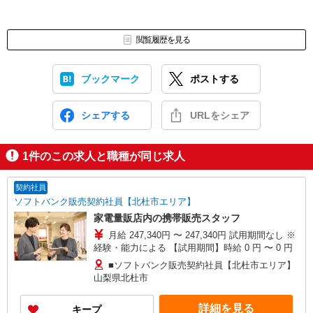
閲覧履歴を見る
ブックマーク
ポストする
シェアする
URLをシェア
1
件のこの求人と職種が同じ求人
契約社員
ソフトバンク販売契約社員【北杜市エリア】
家電量販店内の携帯販売スタッフ
月給 247,340円 〜 247,340円 試用期間なし ※
経験・能力による 【試用期間】時給 0 円 〜 0 円
■ソフトバンク販売契約社員【北杜市エリア】
山梨県北杜市
詳細を見る
キープ