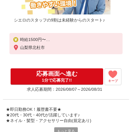
シエロのスタッフの9割は未経験からのスタート♪
時給1500円〜
※残業代支給
山梨県北杜市
★交通費別途支給（規定あり）
゜+゜・。○。・゜+゜・。○。・゜+゜
入社祝い金10万円支給(規定有)
応募画面へ進む
お友達を紹介頂くと,
1分で応募完了!!
キープ
インセンティブ支給(規定有)
求人応募期間：2026/08/07～2026/08/31
★月2回払い・週払い可能（規程有）★
゜・。○。・゜+゜・。○。・゜+゜
★即日勤務OK！履歴書不要★
★20代・30代・40代が活躍しています♪
★ネイル・髪型・アクセサリー自由(規定あり)
もっと見る
新しい機種やプラン。