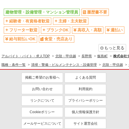
社会保険あり
建物管理・設備管理・マンション管理員
履歴書不要
経験者・有資格者歓迎
主婦・主夫歓迎
フリーター歓迎
ブランクOK
高収入・高額
週払い
給与前払いOK
食堂・売店あり
もっと見る
アルバイト・バイト・求人TOP
北陸・甲信越
長野県
飯島町
株式会社テ
職種・条件一覧
清掃・警備・ビルメンテナンス・設備管理
北陸・甲信越
掲載ご希望のお客様へ
よくある質問
お問い合わせ
利用規約
リンクについて
プライバシーポリシー
Cookieポリシー
個人情報保護方針
メールサービスについて
サイト運営会社