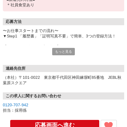
＊社員食堂あり
応募方法
〜お仕事スタートまでの流れ〜
▼Step1 「履歴書」「証明写真不要」で簡単、3つの登録方法！
【オンライン登録（目安5分）】
もっと見る
いつでも好きな時間に登録OK
【電話登録（目安20分）】
受付時間/平日9:00〜19:00
連絡先住所
※電話登録の場合、就業前には登録会へお越しください
（本社）〒101-0022 東京都千代田区神田練塀町85番地 JEBL秋
葉原スクエア
【来場登録（目安1時間30分）】
受付時間/平日10:00〜17:00
この求人に関するお問い合わせ
▼Step2 全国にあるお仕事の中から、あなたにピッタリのお仕事を
0120-707-942
ご案内
担当：採用係
▼Step3 就業前に職場見学で気になる事はしっかりチェック！
▼Step4 気に入ったら雇用契約・お仕事スタート
応募画面へ進む