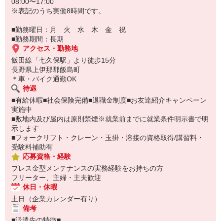
08:00〜17:00
※表記のうち実働8時間です。
■勤務曜日：月 火 水 木 金 祝
■勤務期間：長期
アクセス・勤務地
飯田線「七久保駅」より徒歩15分
長野県上伊那郡飯島町
＊車・バイク通勤OK
待遇
■有給休暇■社会保険完備■退職金制度■お友達紹介キャンペーン
実施中
■敷地内及び屋内は原則禁煙※就業前までに就業条件明示書で明
示します
■フォークリフト・クレーン・玉掛・溶接の資格取得/講習料・
受験料補助有
応募資格・経験
プレス金型メンテナンスの実務経験をお持ちの方
フリーター、主婦・主夫歓迎
休日・休暇
土日（企業カレンダー有り）
備考
■派遣先の特徴■