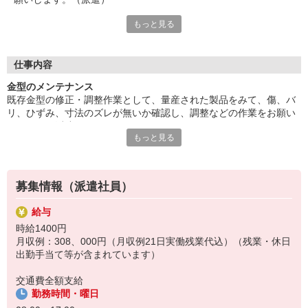
もっと見る
50代の方など幅広い年齢層が活躍中。人気の日勤のお仕事です。
土日ほぼお休みです。週末はプライベートを満喫できます。
派遣先に直接雇用してもらえるようサポートします。残業多めで
稼げます、残業不可の方もご相談ください。40代の方など幅広い
仕事内容
年齢層が活躍中です。
金型のメンテナンス
■お友達紹介キャンペーン！デジタルギフト3000円分プレゼント
既存金型の修正・調整作業として、量産された製品をみて、傷、バ
（当社規定あり）
リ、ひずみ、寸法のズレが無いか確認し、調整などの作業をお願い
します。（派遣）
『テクノ・サービス』は、派遣業界大手スタッフサービスグルー
もっと見る
50代の方など幅広い年齢層が活躍中。人気の日勤のお仕事です。土
プです。
日ほぼお休みです。週末はプライベートを満喫できます。
全国にあるお仕事の中から、一人ひとりのスキルや希望条件に応
派遣先に直接雇用してもらえるようサポートします。残業多めで稼
じたお仕事をご案内します。
げます、残業不可の方もご相談ください。40代の方など幅広い年齢
安全管理体制も万全ですので安心してご就業いただけます。
募集情報（派遣社員）
層が活躍中です。
＊技術が身につきます
登録方法は、【オンライン】【電話】【登録会来場】の3つから
給与
選べます♪
時給1400円
★★履歴書・証明写真は不要！★★
月収例：308、000円（月収例21日実働残業代込）（残業・休日
また、ご登録済の方はお仕事の紹介がスムーズです。
出勤手当て等が含まれています）
ご応募お待ちしています。
交通費全額支給
勤務時間・曜日