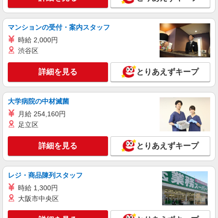
実働残業代込）（残業・休日出勤手当て等が含ま
れています） 交通費全額支給
山梨県北杜市 ＊車・バイク通勤OK
マンションの受付・案内スタッフ
詳細を見る
キープ
時給 2,000円
渋谷区
派遣社員
株式会社テクノ・サービス/お仕事No/0803353
詳細を見る
とりあえずキープ
加工・組立作業など
時給1500円 月収例：228、700円以上可能（月
収例）（残業・休日出勤手当て等が含まれていま
大学病院の中材滅菌
す） 交通費全額支給
山梨県北杜市 ＊車通勤OK
月給 254,160円
足立区
詳細を見る
キープ
詳細を見る
とりあえずキープ
派遣社員
株式会社綜合キャリアオプション（1314VJ0805G34★75-S-T2）
レジ・商品陳列スタッフ
長期！残業もできて稼げる★メタルパーツの溶
接！/日払いOK
時給 1,300円
大阪市中央区
時給1,350円 交通費：既定支給
山梨県北杜市