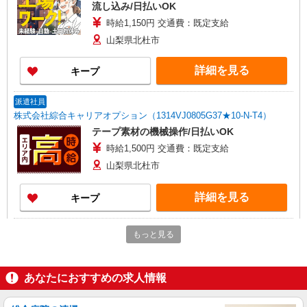
流し込み/日払いOK
時給1,150円 交通費：既定支給
山梨県北杜市
詳細を見る
キープ
派遣社員
株式会社綜合キャリアオプション（1314VJ0805G37★10-N-T4）
テープ素材の機械操作/日払いOK
時給1,500円 交通費：既定支給
山梨県北杜市
詳細を見る
キープ
派遣社員
もっと見る
株式会社テクノ・サービス/お仕事No/0889336
組立・検査業務
時給1200円 月収例：195、000円（月収例21日
あなたにおすすめの求人情報
実働）（残業・休日出勤手当て等が含まれていま
す） 交通費全額支給
山梨県北杜市 ＊車・バイク通勤OK