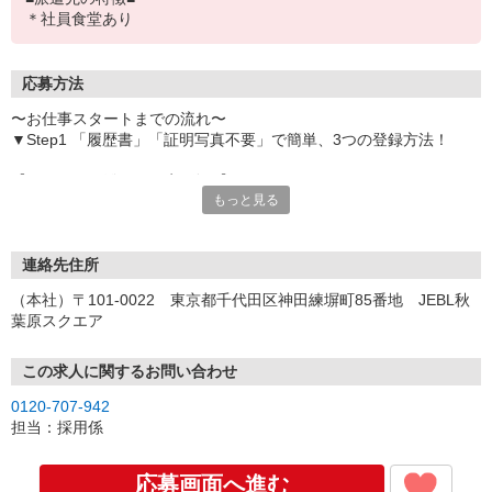
＊社員食堂あり
応募方法
〜お仕事スタートまでの流れ〜
▼Step1 「履歴書」「証明写真不要」で簡単、3つの登録方法！
【オンライン登録（目安5分）】
もっと見る
いつでも好きな時間に登録OK
【電話登録（目安20分）】
受付時間/平日9:00〜19:00
連絡先住所
※電話登録の場合、就業前には登録会へお越しください
（本社）〒101-0022 東京都千代田区神田練塀町85番地 JEBL秋
葉原スクエア
【来場登録（目安1時間30分）】
受付時間/平日10:00〜17:00
この求人に関するお問い合わせ
▼Step2 全国にあるお仕事の中から、あなたにピッタリのお仕事を
0120-707-942
ご案内
担当：採用係
▼Step3 就業前に職場見学で気になる事はしっかりチェック！
▼Step4 気に入ったら雇用契約・お仕事スタート
応募画面へ進む