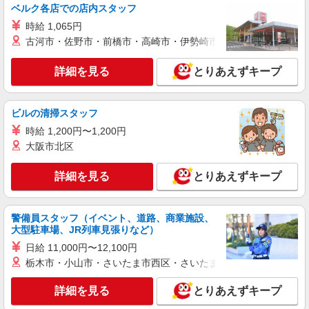
ベルク各店での店内スタッフ
派遣社員
時給 1,065円
株式会社綜合キャリアオプション（1314VJ0805G35★85-N-T4）
古河市・佐野市・前橋市・高崎市・伊勢崎市・太田市・館林市・
組立・加工・食品製造など/日払いOK
時給1,200円 交通費：既定支給
詳細を見る
とりあえずキープ
山梨県北杜市
詳細を見る
ビルの清掃スタッフ
キープ
時給 1,200円〜1,200円
派遣社員
大阪市北区
株式会社綜合キャリアオプション（1314VJ0805G36★49-S-T3）
電池づくりのマシン操作&見た目チェック/日払
詳細を見る
とりあえずキープ
いOK
時給1,500円〜1,875円 ※経験・能力による
※深夜手当含む※研修時の時給変動なし 【月収
警備員スタッフ（イベント、道路、商業施設、
大型駐車場、JR列車見張りなど）
例】25万1000円(10時間30分×15日+深夜手当) ※
山梨県北杜市大泉町
研修後※1ヶ月単位の変形労働制 交通費：既定支
日給 11,000円〜12,100円
給
栃木市・小山市・さいたま市西区・さいたま市岩槻区・久喜市・
詳細を見る
キープ
詳細を見る
とりあえずキープ
派遣社員