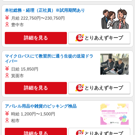
株式会社綜合キャリアオプション（1314VJ0805G36★63-S-T2）
ステレンス鋼製品づくり/日払いOK
本社総務・経理（正社員）※試用期間あり
時給1,300円〜1,625円 ※経験・能力による
月給 222,750円〜230,750円
※時間外・深夜手当含む 【月収例】25万5000円(7
豊中市
時間35分×7日+7時間55分×14日+残業・深夜手当)
山梨県北杜市長坂町
交通費：既定支給
詳細を見る
とりあえずキープ
詳細を見る
キープ
派遣社員
マイクロバスにて教習所に通う生徒の送迎ドラ
イバー
株式会社綜合キャリアオプション（1314VJ0805G36★15-N-T4）
機械オペレーター/日払いOK
日給 15,850円
箕面市
時給1,200円 交通費：既定支給
山梨県北杜市
詳細を見る
とりあえずキープ
詳細を見る
キープ
アパレル用品や雑貨のピッキング検品
派遣社員
時給 1,200円〜1,500円
株式会社テクノ・サービス/お仕事No/0900752
柏市
バリ取り・仕上げ作業
時給1200円 月収例：216、000円（月収例21日
詳細を見る
とりあえずキープ