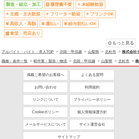
製造・組立・加工
履歴書不要
未経験歓迎
主婦・主夫歓迎
フリーター歓迎
ブランクOK
高収入・高額
週払い
給与前払いOK
食堂・売店あり
もっと見る
アルバイト・バイト・求人TOP
北陸・甲信越
山梨県
北杜市
株式会社テ
職種・条件一覧
軽作業・製造・物流
北陸・甲信越
山梨県
北杜市
株
掲載ご希望のお客様へ
よくある質問
お問い合わせ
利用規約
リンクについて
プライバシーポリシー
Cookieポリシー
個人情報保護方針
メールサービスについて
サイト運営会社
サイトマップ