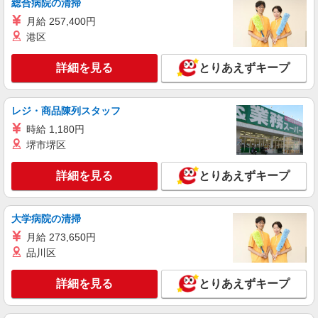
総合病院の清掃
月給 257,400円
詳細を見る
キープ
港区
派遣社員
詳細を見る
とりあえずキープ
株式会社綜合キャリアオプション（1314VJ0805G36★12-N-T4）
機械オペレーター/日払いOK
時給1,150円 交通費：既定支給
レジ・商品陳列スタッフ
山梨県北杜市
時給 1,180円
堺市堺区
詳細を見る
キープ
詳細を見る
とりあえずキープ
派遣社員
株式会社テクノ・サービス/お仕事No/0898917
大学病院の清掃
電子機器組立・検査
月給 273,650円
時給1200円 月収例：195、000円（月収例21日
品川区
実働）（残業・休日出勤手当て等が含まれていま
す） 交通費全額支給
山梨県北杜市 ＊車・バイク通勤OK
詳細を見る
とりあえずキープ
詳細を見る
キープ