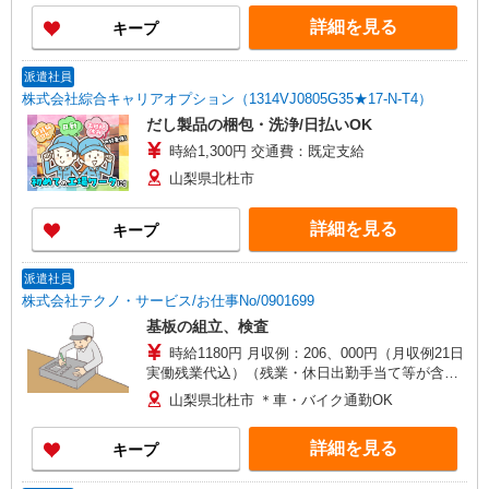
詳細を見る
キープ
派遣社員
株式会社綜合キャリアオプション（1314VJ0805G35★17-N-T4）
だし製品の梱包・洗浄/日払いOK
時給1,300円 交通費：既定支給
山梨県北杜市
詳細を見る
キープ
派遣社員
株式会社テクノ・サービス/お仕事No/0901699
基板の組立、検査
時給1180円 月収例：206、000円（月収例21日
実働残業代込）（残業・休日出勤手当て等が含ま
れています） 交通費全額支給
山梨県北杜市 ＊車・バイク通勤OK
詳細を見る
キープ