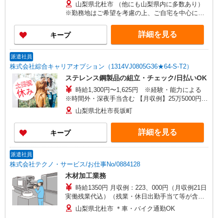
山梨県北杜市 （他にも山梨県内に多数あり）
※勤務地はご希望を考慮の上、ご自宅を中心に通
勤時間120分圏内のエリアとなります。（転勤な
し）
詳細を見る
キープ
派遣社員
株式会社綜合キャリアオプション（1314VJ0805G36★64-S-T2）
ステレンス鋼製品の組立・チェック/日払いOK
時給1,300円〜1,625円 ※経験・能力による
※時間外・深夜手当含む 【月収例】25万5000円(7
時間35分×7日+7時間55分×14日+残業・深夜手当)
山梨県北杜市長坂町
交通費：既定支給
詳細を見る
キープ
派遣社員
株式会社テクノ・サービス/お仕事No/0884128
木材加工業務
時給1350円 月収例：223、000円（月収例21日
実働残業代込）（残業・休日出勤手当て等が含ま
れています） 交通費全額支給
山梨県北杜市 ＊車・バイク通勤OK