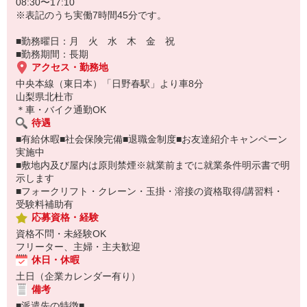
08:30〜17:10
※表記のうち実働7時間45分です。
■勤務曜日：月 火 水 木 金 祝
■勤務期間：長期
アクセス・勤務地
中央本線（東日本）「日野春駅」より車8分
山梨県北杜市
＊車・バイク通勤OK
待遇
■有給休暇■社会保険完備■退職金制度■お友達紹介キャンペーン
実施中
■敷地内及び屋内は原則禁煙※就業前までに就業条件明示書で明
示します
■フォークリフト・クレーン・玉掛・溶接の資格取得/講習料・
受験料補助有
応募資格・経験
資格不問・未経験OK
フリーター、主婦・主夫歓迎
休日・休暇
土日（企業カレンダー有り）
備考
■派遣先の特徴■