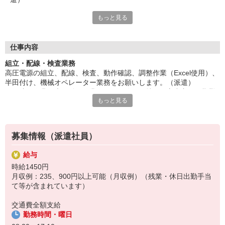
もっと見る
ネジ締め作業、半田付け作業などの経験をお持ちの方尚良。長期
勤務可能。土日休み。日勤。残業は時期によって変動あり。
50代の方など幅広く活躍中。社員食堂・休憩室あり。
■給与即払いサービスは就業状況によって利用できないケースが
仕事内容
ございます。詳細はオペレーターまでお問合せください。
組立・配線・検査業務
高圧電源の組立、配線、検査、動作確認、調整作業（Excel使用）、
『テクノ・サービス』は、派遣業界大手スタッフサービスグルー
半田付け、機械オペレーター業務をお願いします。（派遣）
プです。
ネジ締め作業、半田付け作業などの経験をお持ちの方尚良。長期勤
全国にあるお仕事の中から、一人ひとりのスキルや希望条件に応
もっと見る
務可能。土日休み。日勤。残業は時期によって変動あり。
じたお仕事をご案内します。
50代の方など幅広く活躍中。社員食堂・休憩室あり。
安全管理体制も万全ですので安心してご就業いただけます。
登録方法は、【オンライン】【電話】【登録会来場】の3つから
募集情報（派遣社員）
選べます♪
★★履歴書・証明写真は不要！★★
給与
また、ご登録済の方はお仕事の紹介がスムーズです。
時給1450円
ご応募お待ちしています。
月収例：235、900円以上可能（月収例）（残業・休日出勤手当
て等が含まれています）
交通費全額支給
勤務時間・曜日