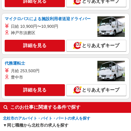
詳細を見る
とりあえずキープ
詳細を見る
キープ
マイクロバスによる施設利用者送迎ドライバー
派遣社員
日給 10,900円〜10,900円
株式会社テクノ・サービス/お仕事No/0898862
神戸市須磨区
組立・配線・検査作業
時給1600円 月収例：298、000円（月収例21日
詳細を見る
とりあえずキープ
実働残業代込）（残業・休日出勤手当て等が含ま
れています） 交通費全額支給
山梨県北杜市 ＊車・バイク通勤OK
代務運転士
詳細を見る
キープ
月給 253,500円
豊中市
詳細を見る
とりあえずキープ
このお仕事に関連する条件で探す
北杜市のアルバイト・バイト・パートの求人を探す
同じ職種から北杜市の求人を探す