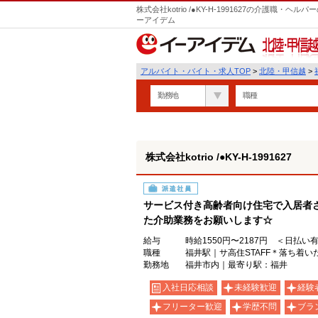
株式会社kotrio /●KY-H-1991627の介護職
ーアイデム
北陸・甲信越
アルバイト・バイト・求人TOP
>
北陸・甲信越
>
勤務地
職種
株式会社kotrio /●KY-H-1991627
派遣社員
サービス付き高齢者向け住宅で入居者
た介助業務をお願いします☆
給与
時給1550円〜2187円 ＜日払い
職種
福井駅｜サ高住STAFF＊落ち着い
勤務地
福井市内｜最寄り駅：福井
入社日応相談
未経験歓迎
経験
フリーター歓迎
学歴不問
ブラ