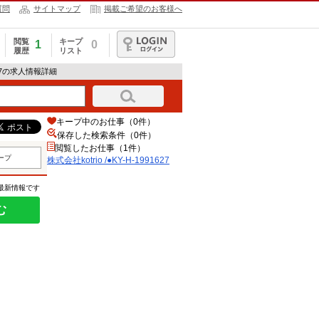
質問
サイトマップ
掲載ご希望のお客様へ
閲覧
キープ
1
0
履歴
リスト
ログイン
91627の求人情報詳細
キープ中のお仕事（0件）
保存した検索条件（
0
件）
閲覧したお仕事（1件）
ープ
株式会社kotrio /●KY-H-1991627
の最新情報です
む