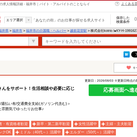
よくある
・ヘルパーの求人情報詳細 - 福井市｜バイト・アルバイトのことならイ
保存した
0
エリア選択
「あなたの街」のお仕事が探せる求人サイト
検索条件
福井県
>
福井市
>
福井市の介護職・ヘルパー
>
越前花堂駅
> 株式会社kotrio /●KY-H-19
キ
更新日：2026/08/03 ※更新日時点
さんをサポート！生活相談や必要に応じ
応募画面へ進
有/週払い有/交通費全支給(ガソリン代含む)＞
た雰囲気でゆったりお仕事♪
者・有資格者歓迎
新卒・第二新卒歓迎
女性活躍中
主婦・主夫歓迎
ンクOK
ミドル（40代～）活躍中
エルダー（50代～）活躍中