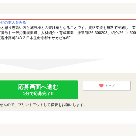
の他の求人をみる
いと思う志高い方と施設様との架け橋となることです。資格支援を無料で実施し、業
一般労働者派遣、人材紹介・育成事業 派遣/派26-300203、紹介/26-ユ-300
小路町843-2 日本生命京都ヤサカビル8F
応募画面へ進む
キープ
1分で応募完了!!
せんので、プリントアウトして保管をお願いします。