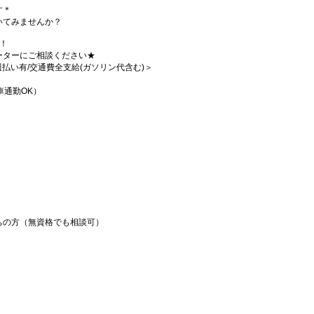
す＊
いてみませんか？
！
ーターにご相談ください★
/週払い有/交通費全支給(ガソリン代含む)＞
車通勤OK）
ちの方（無資格でも相談可）