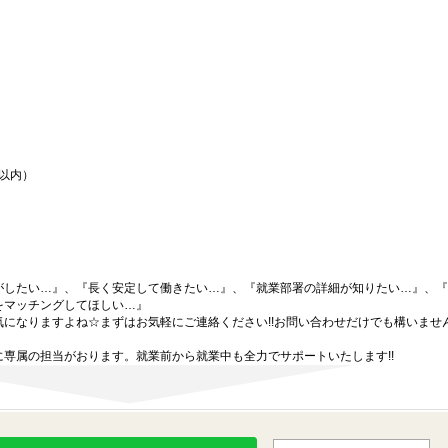
間以内）
がしたい…』、『長く安定して働きたい…』、『就業部署の詳細が知りたい…』、『
をマッチングしてほしい…』
になりますよね☆まずはお気軽にご連絡ください!!お問い合わせだけでも構いません
専属の担当がおります。就業前から就業中も全力でサポートいたします!!