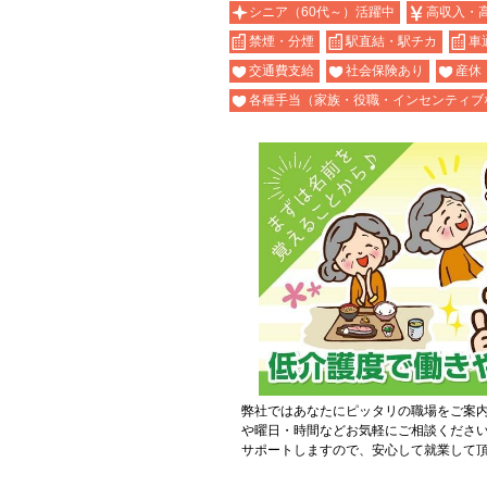
シニア（60代～）活躍中
高収入・
禁煙・分煙
駅直結・駅チカ
車
交通費支給
社会保険あり
産休
各種手当（家族・役職・インセンティブ
弊社ではあなたにピッタリの職場をご案
や曜日・時間などお気軽にご相談くださ
サポートしますので、安心して就業して