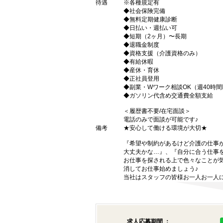
待遇
※各種規定有
◆社会保険完備
◆無料定期健康診断
◆日払い・週払い可
◆短期（2ヶ月）〜長期
◆退職金制度
◆資格支援（介護資格のみ）
◆有給休暇
◆産休・育休
◆正社員登用
◆副業・Wワーク相談OK（週40時
◆ガソリン代含め交通費全額支給
＜履歴書不要/在宅面談＞
電話のみで面談が可能です♪
備考
★安心して働ける環境が大切★
『希望や制約があるけど介護の仕事
大丈夫かな…』、『自分に合う仕事
お仕事を探される上で色々なことが気
消してお仕事始めましょう♪
当社はスタッフの皆様お一人お一人に
求人応募期間 ：