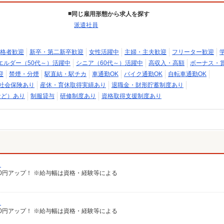
同じ雇用形態から求人を探す
派遣社員
格者歓迎
新卒・第二新卒歓迎
女性活躍中
主婦・主夫歓迎
フリーター歓迎
エルダー（50代～）活躍中
シニア（60代～）活躍中
高収入・高額
ボーナス・
迎
禁煙・分煙
駅直結・駅チカ
車通勤OK
バイク通勤OK
自転車通勤OK
社会保険あり
産休・育休取得実績あり
退職金・財形貯蓄制度あり
など）あり
制服貸与
研修制度あり
資格取得支援制度あり
）
給100円アップ！ ※給与幅は資格・経験等による
）
給100円アップ！ ※給与幅は資格・経験等による