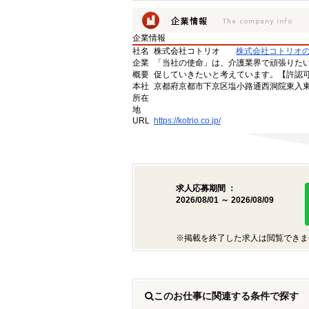
企業情報
社名
株式会社コトリオ
株式会社コトリオ
企業
「当社の使命」は、介護業界で頑張りた
概要
促していきたいと考えています。【許認可番号】
本社
京都府京都市下京区塩小路通西洞院東入東塩
所在
地
URL
https://kotrio.co.jp/
求人応募期間 ：
2026/08/01 ～ 2026/08/09
※掲載を終了した求人は閲覧できま
このお仕事に関連する条件で探す