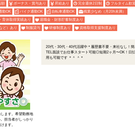
高額
ボーナス・賞与あり
昇給あり
完全週休2日制
フルタイム歓
通勤OK
バイク通勤OK
自転車通勤OK
残業少なめ（月20h未満）
・育休取得実績あり
退職金・財形貯蓄制度あり
など）あり
制服貸与
研修制度あり
資格取得支援制度あり
20代・30代・40代活躍中＊履歴書不要・来社なし！簡
TEL面談でお仕事スタート可能◎短期2ヶ月〜OK！日
用も可能です ＊＾ ＾＊
内します。希望勤務地
い。担当者がしっかり
頂けます。