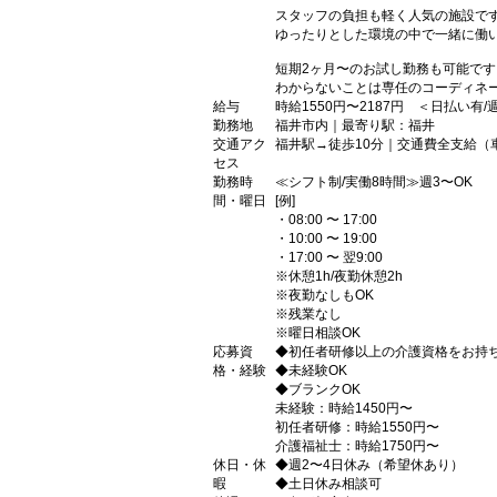
スタッフの負担も軽く人気の施設で
ゆったりとした環境の中で一緒に働
短期2ヶ月〜のお試し勤務も可能です
わからないことは専任のコーディネ
給与
時給1550円〜2187円 ＜日払い有
勤務地
福井市内｜最寄り駅：福井
交通アク
福井駅→徒歩10分｜交通費全支給（
セス
勤務時
≪シフト制/実働8時間≫週3〜OK
間・曜日
[例]
・08:00 〜 17:00
・10:00 〜 19:00
・17:00 〜 翌9:00
※休憩1h/夜勤休憩2h
※夜勤なしもOK
※残業なし
※曜日相談OK
応募資
◆初任者研修以上の介護資格をお持
格・経験
◆未経験OK
◆ブランクOK
未経験：時給1450円〜
初任者研修：時給1550円〜
介護福祉士：時給1750円〜
休日・休
◆週2〜4日休み（希望休あり）
暇
◆土日休み相談可