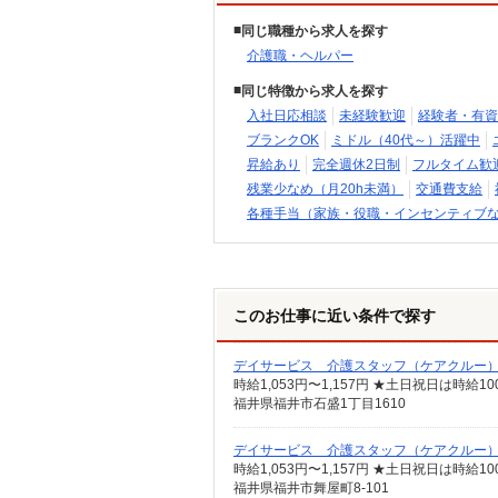
同じ職種から求人を探す
介護職・ヘルパー
同じ特徴から求人を探す
入社日応相談
未経験歓迎
経験者・有資
ブランクOK
ミドル（40代～）活躍中
昇給あり
完全週休2日制
フルタイム歓
残業少なめ（月20h未満）
交通費支給
各種手当（家族・役職・インセンティブ
このお仕事に近い条件で探す
デイサービス 介護スタッフ（ケアクルー
時給1,053円〜1,157円 ★土日祝日は時
福井県福井市石盛1丁目1610
デイサービス 介護スタッフ（ケアクルー
時給1,053円〜1,157円 ★土日祝日は時
福井県福井市舞屋町8-101