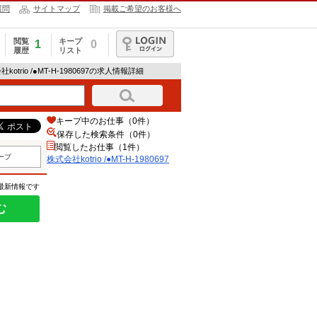
質問
サイトマップ
掲載ご希望のお客様へ
閲覧
キープ
1
0
履歴
リスト
ログイン
社kotrio /●MT-H-1980697の求人情報詳細
キープ中のお仕事（0件）
保存した検索条件（
0
件）
閲覧したお仕事（1件）
ープ
株式会社kotrio /●MT-H-1980697
の最新情報です
む