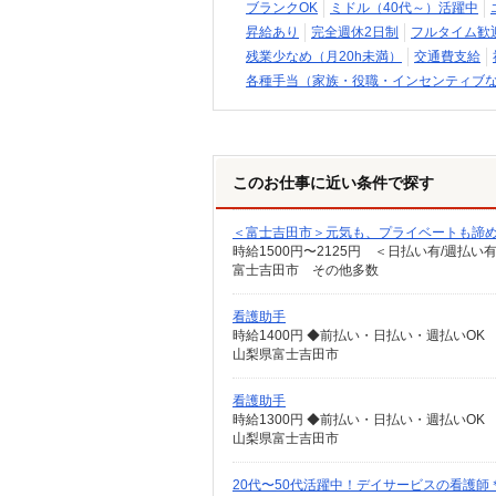
ブランクOK
ミドル（40代～）活躍中
昇給あり
完全週休2日制
フルタイム歓
残業少なめ（月20h未満）
交通費支給
各種手当（家族・役職・インセンティブ
このお仕事に近い条件で探す
＜富士吉田市＞元気も、プライベートも諦め
時給1500円〜2125円 ＜日払い有/週払い
富士吉田市 その他多数
看護助手
時給1400円 ◆前払い・日払い・週払いOK
山梨県富士吉田市
看護助手
時給1300円 ◆前払い・日払い・週払いOK
山梨県富士吉田市
20代〜50代活躍中！デイサービスの看護