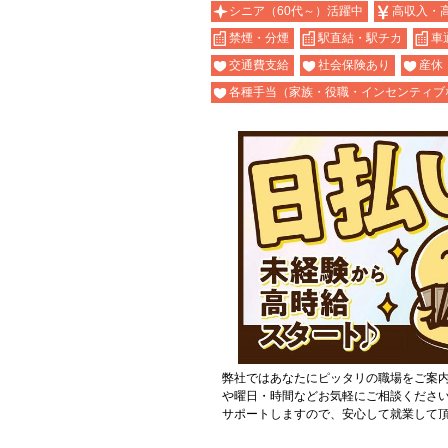
シニア（60代～）活躍中
高収入・
禁煙・分煙
駅直結・駅チカ
車
交通費支給
社会保険あり
産休
各種手当（家族・役職・インセンティブ
弊社ではあなたにピッタリの職場をご案
や曜日・時間などお気軽にご相談くださ
サポートしますので、安心して就業して