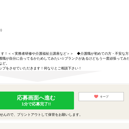
内）
ます！＜＜実務者研修や介護福祉士講座など＞＞ ◆介護職が初めての方・不安な方
護職が自分に合ってるかためしてみたい☆ブランクがあるけどもう一度頑張ってみ
など。
ップをさせていただきます！何なりとご相談下さい！
応募画面へ進む
キープ
1分で応募完了!!
せんので、プリントアウトして保管をお願いします。