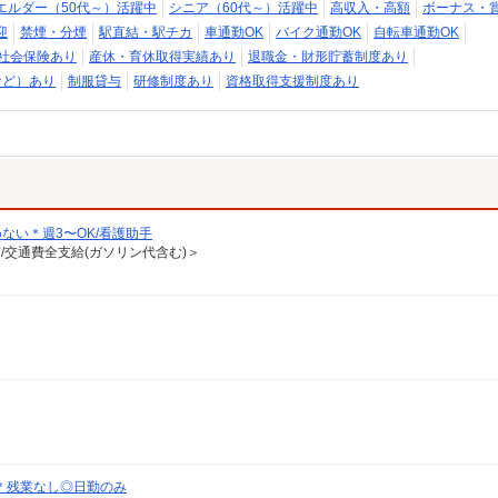
エルダー（50代～）活躍中
シニア（60代～）活躍中
高収入・高額
ボーナス・
迎
禁煙・分煙
駅直結・駅チカ
車通勤OK
バイク通勤OK
自転車通勤OK
社会保険あり
産休・育休取得実績あり
退職金・財形貯蓄制度あり
など）あり
制服貸与
研修制度あり
資格取得支援制度あり
ない＊週3〜OK/看護助手
有/交通費全支給(ガソリン代含む)＞
師＊残業なし◎日勤のみ