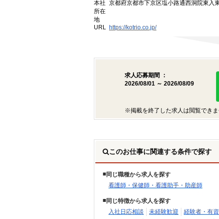
本社
京都府京都市下京区塩小路通西洞院東入東塩
所在
地
URL
https://kotrio.co.jp/
求人応募期間 ：
2026/08/01 ～ 2026/08/09
※掲載を終了した求人は閲覧できま
このお仕事に関連する条件で探す
同じ職種から求人を探す
看護師・保健師・看護助手・助産師
同じ特徴から求人を探す
入社日応相談
未経験歓迎
経験者・有資