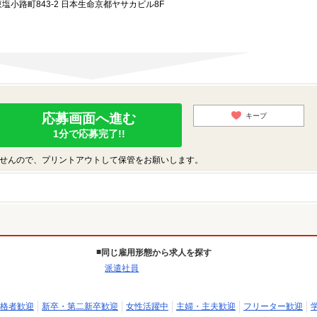
小路町843-2 日本生命京都ヤサカビル8F
応募画面へ進む
キープ
1分で応募完了!!
せんので、プリントアウトして保管をお願いします。
同じ雇用形態から求人を探す
派遣社員
格者歓迎
新卒・第二新卒歓迎
女性活躍中
主婦・主夫歓迎
フリーター歓迎