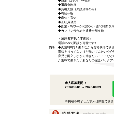
◆短期（2ヶ月）〜長期
◆退職金制度
◆資格支援（介護資格のみ）
◆有給休暇
◆産休・育休
◆正社員登用
◆副業・Wワーク相談OK（週40時間以
◆ガソリン代含め交通費全額支給
＜履歴書不要/在宅面談＞
電話のみで面談が可能です♪
備考
◆受講料0円！働きながら資格取得でき
資格を持ってないけど働いてみたい☆介
育児と両立しながら働きたい・・・など
介護職で働きたいあなたの完全バックア
求人応募期間 ：
2026/08/01 ～ 2026/08/09
※掲載を終了した求人は閲覧できま