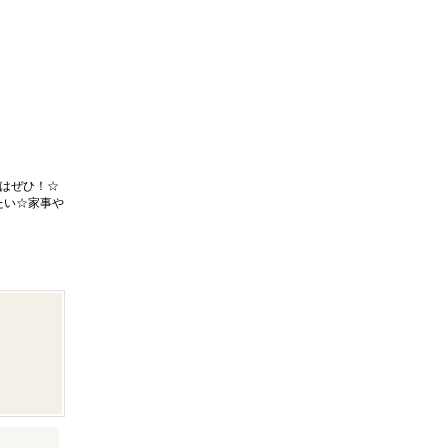
はぜひ！☆
たい☆家事や