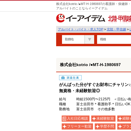
株式会社kotrio /●MT-H-1980697の看護師
アルバイトのことならイーアイデム
北陸・甲信越
アルバイト・バイト・求人TOP
>
北陸・甲信越
>
勤務地
職種
株式会社kotrio /●MT-H-1980697
派遣社員
がんばった分がすぐお財布にチャリン
無資格・未経験歓迎◎
給与
時給1500円〜2125円 ＜日払い
職種
富士吉田市＊看護助手＊日払いO
勤務地
富士吉田市 その他多数
入社日応相談
未経験歓迎
経験
フリーター歓迎
学歴不問
ブラ