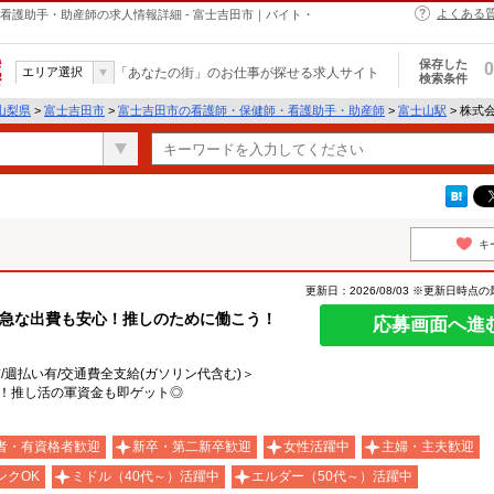
よくある
・保健師・看護助手・助産師の求人情報詳細 - 富士吉田市｜バイト・
保存した
0
エリア選択
「あなたの街」のお仕事が探せる求人サイト
検索条件
山梨県
>
富士吉田市
>
富士吉田市の看護師・保健師・看護助手・助産師
>
富士山駅
> 株式会
キ
更新日：2026/08/03 ※更新日時点
♪急な出費も安心！推しのために働こう！
応募画面へ進
有/週払い有/交通費全支給(ガソリン代含む)＞
K！推し活の軍資金も即ゲット◎
者・有資格者歓迎
新卒・第二新卒歓迎
女性活躍中
主婦・主夫歓迎
ンクOK
ミドル（40代～）活躍中
エルダー（50代～）活躍中