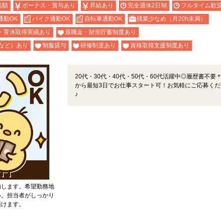
高額
ボーナス・賞与あり
昇給あり
完全週休2日制
フルタイム歓
通勤OK
バイク通勤OK
自転車通勤OK
残業少なめ（月20h未満）
・育休取得実績あり
退職金・財形貯蓄制度あり
など）あり
制服貸与
研修制度あり
資格取得支援制度あり
20代・30代・40代・50代・60代活躍中◎履歴書不要
から最短3日でお仕事スタート可！お気軽にご応募くだ
♪
内します。希望勤務地
い。担当者がしっかり
頂けます。