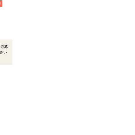
迎
＊応募
さい