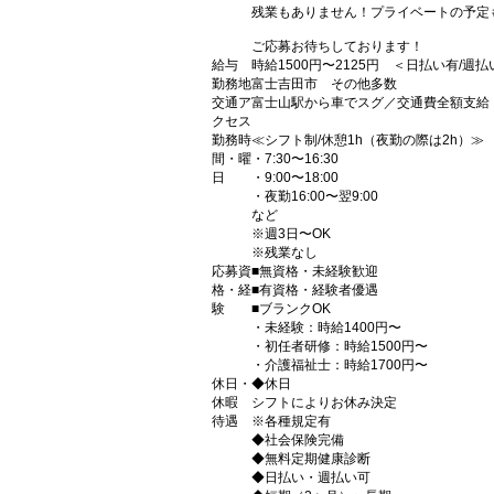
残業もありません！プライベートの予定
ご応募お待ちしております！
給与
時給1500円〜2125円 ＜日払い有/週
勤務地
富士吉田市 その他多数
交通ア
富士山駅から車でスグ／交通費全額支給
クセス
勤務時
≪シフト制/休憩1h（夜勤の際は2h）≫
間・曜
・7:30〜16:30
日
・9:00〜18:00
・夜勤16:00〜翌9:00
など
※週3日〜OK
※残業なし
応募資
■無資格・未経験歓迎
格・経
■有資格・経験者優遇
験
■ブランクOK
・未経験：時給1400円〜
・初任者研修：時給1500円〜
・介護福祉士：時給1700円〜
休日・
◆休日
休暇
シフトによりお休み決定
待遇
※各種規定有
◆社会保険完備
◆無料定期健康診断
◆日払い・週払い可