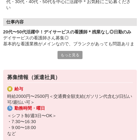
代・30代・40代・50代を中心に活躍中＊お気軽にご応募くださ
い
仕事内容
20代〜50代活躍中！デイサービスの看護師＊残業なし◎日勤のみ
デイサービスの看護師さん募集◎
基本的な看護業務がメインなので、ブランクがあっても問題ありま
せん♪
もっと見る
≪おもなお仕事≫
・バイタルチェック
・服薬管理
募集情報（派遣社員）
・健康相談
・簡単な医療処置
給与
・スタッフとの連携
時給2000円〜2500円＜交通費全額支給(ガソリン代含む)/日払い
など
可/週払い可＞
勤務時間・曜日
働く時間は日勤帯のみ！夕方には退勤できます♪残業もないため、プ
ライベートの予定が立てやすい環境です◎
＜シフト制/週3日〜OK＞
・7:30〜16:30
シフトの相談も柔軟に対応します！「子どもが突然熱をだして…」
・9:00〜18:00
「学校の行事があって…」など、なんでも気軽にご相談ください♪
など