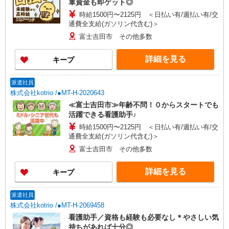
軍資金も即ゲット◎
時給1500円〜2125円 ＜日払い有/週払い有/交
通費全支給(ガソリン代含む)＞
富士吉田市 その他多数
詳細を見る
キープ
派遣社員
株式会社kotrio /●MT-H-2020643
≪富士吉田市≫年齢不問！０からスタートでも
活躍できる看護助手♪
時給1500円〜2125円 ＜日払い有/週払い有/交
通費全支給(ガソリン代含む)＞
富士吉田市 その他多数
詳細を見る
キープ
派遣社員
株式会社kotrio /●MT-H-2069458
看護助手／資格も経験も必要なし＊やさしい気
持ちがあれば十分◎