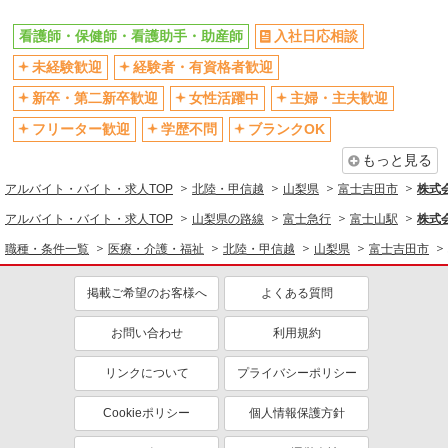
看護師・保健師・看護助手・助産師
入社日応相談
未経験歓迎
経験者・有資格者歓迎
新卒・第二新卒歓迎
女性活躍中
主婦・主夫歓迎
フリーター歓迎
学歴不問
ブランクOK
もっと見る
アルバイト・バイト・求人TOP
北陸・甲信越
山梨県
富士吉田市
株式会
アルバイト・バイト・求人TOP
山梨県の路線
富士急行
富士山駅
株式会
職種・条件一覧
医療・介護・福祉
北陸・甲信越
山梨県
富士吉田市
掲載ご希望のお客様へ
よくある質問
お問い合わせ
利用規約
リンクについて
プライバシーポリシー
Cookieポリシー
個人情報保護方針