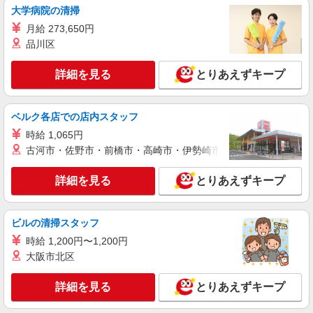
大学病院の清掃
通費全支給(ガソリン代含む)＞
富士吉田市 その他多数
月給 273,650円
品川区
詳細を見る
キープ
詳細を見る
とりあえずキープ
派遣社員
株式会社kotrio /●MT-H-2093204
ベルク各店での店内スタッフ
＜富士吉田市＞病院の看護助手＊日払いOK！
即高収入可♪
時給 1,065円
古河市・佐野市・前橋市・高崎市・伊勢崎市・太田市・館林市・
時給1500円〜2125円 ＜日払い有/週払い有/交
通費全支給(ガソリン代含む)＞
詳細を見る
とりあえずキープ
富士吉田市 その他多数
詳細を見る
キープ
ビルの清掃スタッフ
時給 1,200円〜1,200円
派遣社員
大阪市北区
株式会社kotrio /●MT-H-2021355
富士吉田市｜家庭と両立できる＊デイサービス
詳細を見る
とりあえずキープ
看護師【夜勤なし】
時給2300円〜2875円 ＜日払い有/週払い有/交