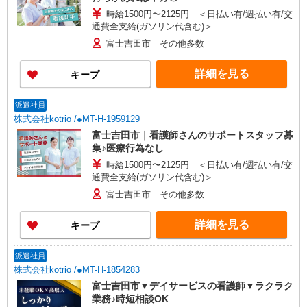
時給1500円〜2125円 ＜日払い有/週払い有/交
通費全支給(ガソリン代含む)＞
富士吉田市 その他多数
詳細を見る
キープ
派遣社員
株式会社kotrio /●MT-H-1959129
富士吉田市｜看護師さんのサポートスタッフ募
集♪医療行為なし
時給1500円〜2125円 ＜日払い有/週払い有/交
通費全支給(ガソリン代含む)＞
富士吉田市 その他多数
詳細を見る
キープ
派遣社員
株式会社kotrio /●MT-H-1854283
富士吉田市▼デイサービスの看護師▼ラクラク
業務♪時短相談OK