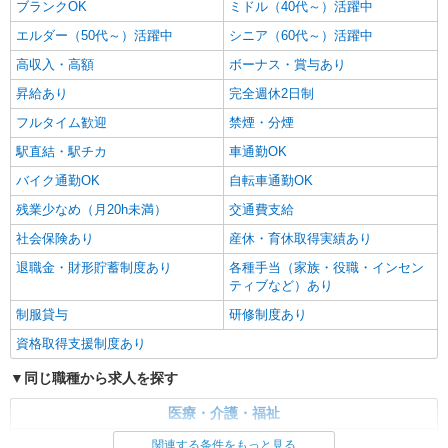
ブランクOK
ミドル（40代～）活躍中
エルダー（50代～）活躍中
シニア（60代～）活躍中
高収入・高額
ボーナス・賞与あり
昇給あり
完全週休2日制
フルタイム歓迎
禁煙・分煙
駅直結・駅チカ
車通勤OK
バイク通勤OK
自転車通勤OK
残業少なめ（月20h未満）
交通費支給
社会保険あり
産休・育休取得実績あり
退職金・財形貯蓄制度あり
各種手当（家族・役職・インセン
ティブなど）あり
制服貸与
研修制度あり
資格取得支援制度あり
同じ職種から求人を探す
医療・介護・福祉
看護師・保健師・看護助手・助産師
関連する条件をもっと見る