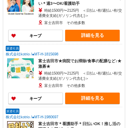
い＊週3〜OK/看護助手
時給1500円〜2125円 ＜日払い有/週払い有/交
通費全支給(ガソリン代含む)＞
富士吉田市 その他多数
詳細を見る
キープ
派遣社員
株式会社kotrio /●MT-H-1815698
富士吉田市★病院でお掃除/食事の配膳など♪★
激募★
時給1500円〜2125円 ＜日払い有/週払い有/交
通費全支給(ガソリン代含む)＞
富士吉田市 その他多数
詳細を見る
キープ
派遣社員
株式会社kotrio /●MT-H-1980697
富士吉田市＊看護助手＊日払いOK！推し活の