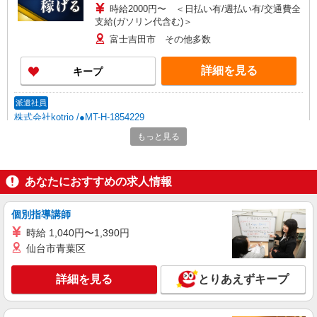
時給2000円〜 ＜日払い有/週払い有/交通費全
支給(ガソリン代含む)＞
富士吉田市 その他多数
詳細を見る
キープ
派遣社員
株式会社kotrio /●MT-H-1854229
福祉看護は人生のサポーター。シニア住宅の看
もっと見る
護STAFF。日払いOK
時給2000円〜2500円＜交通費全額支給/日払
い・週払いOK/履歴書不要＞
あなたにおすすめの求人情報
富士吉田市 その他多数
個別指導講師
詳細を見る
キープ
時給 1,040円〜1,390円
仙台市青葉区
派遣社員
株式会社kotrio /●MT-H-2099662
詳細を見る
とりあえずキープ
デイサービス看護STAFF｜面接なし！履歴書
不要！ブランクOK◎