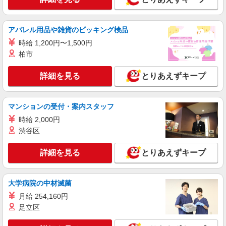
アスケア訪問入浴 富士五湖 山梨県富士吉田
市新西原2丁目26-24 ころぼっくる貸店舗102
アパレル用品や雑貨のピッキング検品
詳細を見る
キープ
時給 1,200円〜1,500円
柏市
業務委託
SOMPOヘルスサポート株式会社 全支援対応コース
詳細を見る
とりあえずキープ
保健師・管理栄養士 特定保健指導
報酬：出来高制 報酬額（消費税抜き）： ・事
業所一括面談(対面) 1日：10,000円〜14,716円 ・
マンションの受付・案内スタッフ
個別訪問(対面) 1件：4,286円〜5,239円 ・遠隔面
【活動エリア】山梨県富士吉田市及びその周辺
談 1件：1,500〜1,691円 ・電話支援 1件：
時給 2,000円
1,000円〜1,429円 ・ICTメール支援 1件：500円
渋谷区
詳細を見る
キープ
※上記金額に消費税を加えた金額をお支払いいた
します ※交通費・電話代は弊社負担。その他、支
詳細を見る
とりあえずキープ
援内容により細則あり。
業務委託
SOMPOヘルスサポート株式会社 全支援対応コース
特定保健指導（保健師・管理栄養士）
大学病院の中材滅菌
報酬：完全出来高制 報酬額（消費税抜き）：
月給 254,160円
・事業所一括面談(対面) 1日：10,000円〜14,716
足立区
円 ・個別訪問(対面) 1件：4,286円〜5,239円 ・
【活動エリア】山梨県富士吉田市及びその周辺
遠隔面談 1件：1500〜1691円 ・電話支援 1