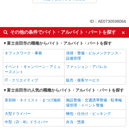
同じ特徴から求人を探す
未経験歓迎
ミドル（40代～）活躍中
ID：AE0730598066
ボーナス・賞与あり
車通勤OK
その他の条件でバイト・アルバイト・パートを探す
交通費支給
社会保険あり
富士吉田市の職種からバイト・アルバイト・パートを探す
産休・育休取得実績あり
オフィスワーク・事務
清掃・警備・ビルメンテナンス・
設備管理
イベント・キャンペーン・アミュ
ファッション・アパレル
ーズメント
IT・クリエイティブ
販売・接客サービス
富士吉田市の人気の職種からバイト・アルバイト・パートを探す
美容師・ネイリスト・まつげ施術
施設警備・交通誘導警備・駐車輪
場管理・イベント警備
大型ドライバー
梱包・仕分け・ピッキング
中型（2t・4t）ドライバー
弁当・惣菜