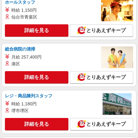
時給2000円〜2500円＜交通費全額支給(ガソリ
ホールスタッフ
ン代含む)/日払い可/週払い可＞
時給 1,150円
富士吉田市 その他多数
仙台市青葉区
詳細を見る
キープ
詳細を見る
とりあえずキープ
派遣社員
株式会社kotrio /●MT-H-2051418
総合病院の清掃
≪富士吉田市≫未経験・無資格から看護助手へ
月給 257,400円
挑戦！シフト相談OK♪
港区
時給1500円〜2125円 ＜日払い有/週払い有/交
通費全支給(ガソリン代含む)＞
詳細を見る
とりあえずキープ
富士吉田市 その他多数
レジ・商品陳列スタッフ
詳細を見る
キープ
時給 1,180円
派遣社員
堺市堺区
株式会社kotrio /●MT-H-1906653
富士吉田市≫タイパ重視で稼げる看護助手＊無
詳細を見る
とりあえずキープ
料資格支援で時給UP
時給1500円〜2125円 ＜日払い有/週払い有/交