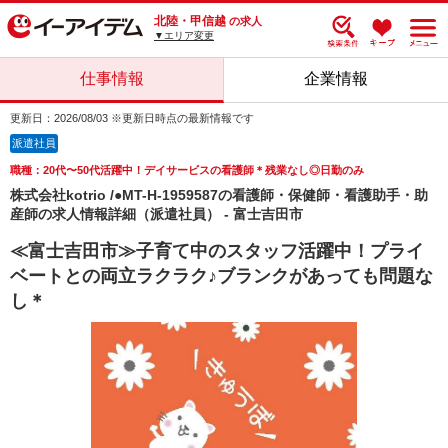
北陸・甲信越
の求人
▼エリア変更
仕事情報
企業情報
更新日：2026/08/03 ※更新日時点の最新情報です
派遣社員
職種：20代〜50代活躍中！デイサービスの看護師＊残業なし◎日勤のみ
株式会社kotrio /●MT-H-1959587の看護師・保健師・看護助手・助
産師の求人情報詳細（派遣社員） - 富士吉田市
≪富士吉田市≫子育て中のスタッフ活躍中！プライ
ベートとの両立ラクラク♪ブランクがあっても問題な
し＊