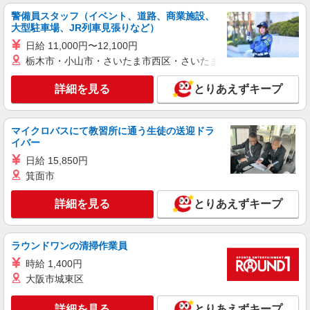
通費全支給(ガソリン代含む)＞
警備員スタッフ（イベント、道路、商業施設、
富士吉田市 その他多数
大型駐車場、JR列車見張りなど）
日給 11,000円〜12,100円
詳細を見る
キープ
栃木市・小山市・さいたま市西区・さいたま市岩槻区・久喜市・
派遣社員
詳細を見る
とりあえずキープ
株式会社kotrio /●MT-H-1977281
≪富士吉田市／看護助手≫子育て世代活躍中！
働きやすい環境♪
マイクロバスにて教習所に通う生徒の送迎ドラ
イバー
時給1500円〜2125円 ＜日払い有/週払い有/交
通費全支給(ガソリン代含む)＞
日給 15,850円
富士吉田市 その他多数
箕面市
詳細を見る
とりあえずキープ
詳細を見る
キープ
正社員
ラウンドワンの清掃作業員
アスケア訪問入浴 富士五湖
時給 1,400円
看護師（訪問入浴）
大阪市城東区
月給258,000円〜274,000円（地域による） 別
途交通費支給（30000円上限/月） 別途残業手当
詳細を見る
（月平均残業時間20時間）残業代全額支給
とりあえずキープ