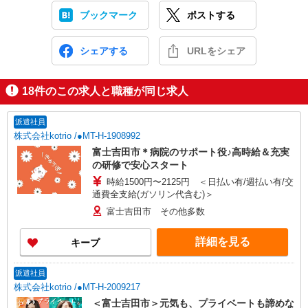
ブックマーク
ポストする
シェアする
URLをシェア
18
件のこの求人と職種が同じ求人
派遣社員
株式会社kotrio /●MT-H-1908992
富士吉田市＊病院のサポート役♪高時給＆充実
の研修で安心スタート
時給1500円〜2125円 ＜日払い有/週払い有/交
通費全支給(ガソリン代含む)＞
富士吉田市 その他多数
詳細を見る
キープ
派遣社員
株式会社kotrio /●MT-H-2009217
＜富士吉田市＞元気も、プライベートも諦めな