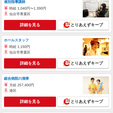
詳細を見る
キープ
個別指導講師
時給 1,040円〜1,390円
派遣社員
仙台市青葉区
株式会社kotrio /●MT-H-1977729
甲斐市≫日払いですぐゲッツ！グルホで家事・
詳細を見る
とりあえずキープ
生活サポートなど
時給1500円〜2125円 ＜日払い有/週払い有/交
通費全支給(ガソリン代含む)＞
ホールスタッフ
甲斐市内 ≪車通勤OK≫
時給 1,150円
仙台市青葉区
詳細を見る
キープ
詳細を見る
とりあえずキープ
派遣社員
株式会社kotrio /●MT-H-2051149
総合病院の清掃
タイパ最強！希望の働き方が叶う有料住宅のス
タッフ★＠甲斐市
月給 257,400円
時給1500円〜2125円 ＜日払い有/週払い有/交
港区
通費全支給(ガソリン代含む)＞
甲斐市内 ≪車通勤OK≫
詳細を見る
とりあえずキープ
詳細を見る
キープ