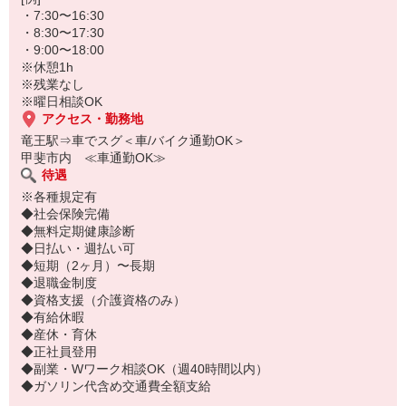
・7:30〜16:30
・8:30〜17:30
・9:00〜18:00
※休憩1h
※残業なし
※曜日相談OK
アクセス・勤務地
竜王駅⇒車でスグ＜車/バイク通勤OK＞
甲斐市内 ≪車通勤OK≫
待遇
※各種規定有
◆社会保険完備
◆無料定期健康診断
◆日払い・週払い可
◆短期（2ヶ月）〜長期
◆退職金制度
◆資格支援（介護資格のみ）
◆有給休暇
◆産休・育休
◆正社員登用
◆副業・Wワーク相談OK（週40時間以内）
◆ガソリン代含め交通費全額支給