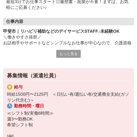
最短3日でお仕事スタート◎履歴書・面接が不要！まずは、お気
軽にご応募ください♪
仕事内容
甲斐市｜リハビリ補助などのデイサービスSTAFF♪未経験OK
＼働きやすさ抜群／
お話相手やサポートなどシンプルなお仕事が中心なので、介護資格
や経験がなくてもOK◎
もっと見る
▼お仕事内容
・見守り業務
・リハビリ補助
募集情報（派遣社員）
・食事や入浴などの生活介助
・自動車での送迎作業（できる方のみ） など
給与
時給1500円〜2125円 ＜日払い有/週払い有/交通費全支給(ガソ
▼ここがポイント！！
リン代含む)＞
・ほかの施設に比べて、介助業務が少なめ★
勤務時間・曜日
・日勤のみ/残業なし、夕方までに帰れる！
・日払い・週払いOK♪
≪シフト制/実働8時間≫
・柔軟なシフト体制 など
週3〜勤務OK
希望シフト制
勤務は週3日からOKで残業がないから、プライベートと両立しやす
い職場です！
[例]