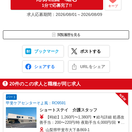
1分で応募完了!!
キープ
求人応募期間：2026/08/01～2026/08/09
閲覧履歴を見る
ブックマーク
ポストする
シェアする
URLをシェア
20
件のこの求人と職種が同じ求人
NEW
パート
甲斐ケアセンターそよ風：RO9591
ショートステイ 介護スタッフ
【時給】1,260円〜1,380円 ▼給与詳細 処遇改
善手当：200〜220円/時 夜勤手当:6,000円/回 ▼下
記別途支給 通勤手当 年末年始手当：380円/時 寸
山梨県甲斐市大下条869-1