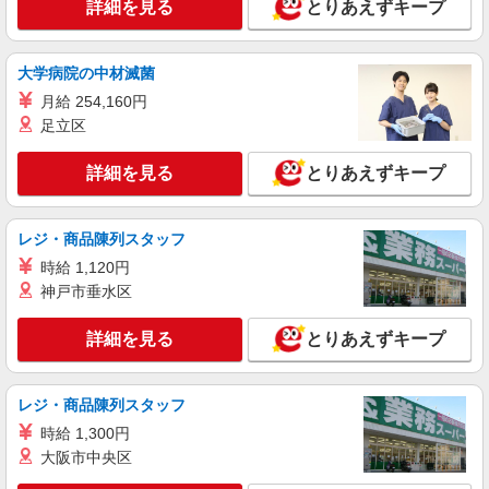
詳細を見る
とりあえずキープ
派遣社員
株式会社kotrio /●MT-H-2094097
＜面接なし＞デイサービスでリハビリ補助・送
大学病院の中材滅菌
迎など＊甲斐市
月給 254,160円
時給1500円〜2125円 ＜日払い有/週払い有/交
足立区
通費全支給(ガソリン代含む)＞
甲斐市内 ≪車通勤OK≫
詳細を見る
とりあえずキープ
詳細を見る
キープ
レジ・商品陳列スタッフ
派遣社員
時給 1,120円
株式会社kotrio /●MT-H-2067988
神戸市垂水区
甲斐市｜まずは送迎業務で活躍しよう◎デイサ
ービスSTAFF
詳細を見る
とりあえずキープ
時給1500円〜2125円 ＜日払い有/週払い有/交
通費全支給(ガソリン代含む)＞
甲斐市内
レジ・商品陳列スタッフ
時給 1,300円
詳細を見る
キープ
大阪市中央区