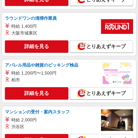
派遣社員
株式会社kotrio /●MT-H-1732600
ラウンドワンの清掃作業員
残業キャンセル界隈♪ゆったりとした生活介助
時給 1,400円
や見守り！甲斐市
大阪市城東区
時給1500円〜2125円 ＜日払い有/週払い有/交
通費全支給(ガソリン代含む)＞
詳細を見る
とりあえずキープ
甲斐市内
詳細を見る
キープ
アパレル用品や雑貨のピッキング検品
時給 1,200円〜1,500円
派遣社員
柏市
株式会社kotrio /●MT-H-2086464
＜甲斐市＞小さなデイサービスSTAFF募集≪
詳細を見る
とりあえずキープ
週3勤務≫≪夕方退社≫
時給1500円〜2125円 ＜日払い有/週払い有/交
通費全支給(ガソリン代含む)＞
マンションの受付・案内スタッフ
甲斐市内 ≪車通勤OK≫
時給 2,000円
渋谷区
詳細を見る
キープ