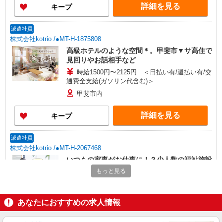
詳細を見る
キープ
派遣社員
株式会社kotrio /●MT-H-1875808
高級ホテルのような空間＊。甲斐市▼サ高住で
見回りやお話相手など
時給1500円〜2125円 ＜日払い有/週払い有/交
通費全支給(ガソリン代含む)＞
甲斐市内
詳細を見る
キープ
派遣社員
株式会社kotrio /●MT-H-2067468
いつもの家事がお仕事に！？少人数の福祉施設
で日常サポート！
もっと見る
時給1500円〜2125円 ＜日払い有/週払い有/交
通費全支給(ガソリン代含む)＞
あなたにおすすめの求人情報
甲斐市内 ≪車通勤OK≫