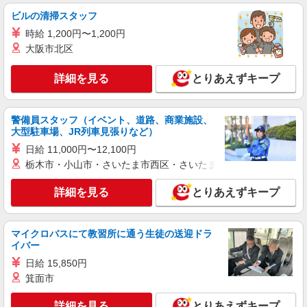
ビルの清掃スタッフ
派遣社員
時給 1,200円〜1,200円
株式会社kotrio /●MT-H-2094147
大阪市北区
未経験大歓迎のデイサービスSTAFF＊運転で
きる方求む！甲斐市
詳細を見る
とりあえずキープ
時給1500円〜2125円 ＜日払い有/週払い有/交
通費全支給(ガソリン代含む)＞
甲斐市内 ≪車通勤OK≫
警備員スタッフ（イベント、道路、商業施設、
大型駐車場、JR列車見張りなど）
詳細を見る
キープ
日給 11,000円〜12,100円
栃木市・小山市・さいたま市西区・さいたま市岩槻区・久喜市・
派遣社員
株式会社kotrio /●MT-H-1811515
詳細を見る
とりあえずキープ
シニア向けマンションで見守り・食事配膳など
＊甲斐市＊。日払可
マイクロバスにて教習所に通う生徒の送迎ドラ
時給1500円〜2125円 ＜日払い有/週払い有/交
イバー
通費全支給(ガソリン代含む)＞
日給 15,850円
甲斐市内
箕面市
詳細を見る
キープ
詳細を見る
とりあえずキープ