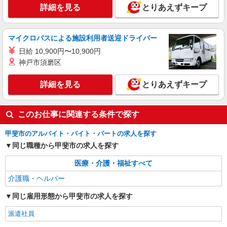
派遣社員
詳細を見る
とりあえずキープ
株式会社ブレイブ（マイナビグループ）/MDN13
介護スタッフ ◆デイサービス、サービス付き
高齢者向け住宅、グループホームなど様々な勤
マイクロバスによる施設利用者送迎ドライバー
務先から選べます。
未経験：時給1600〜1800円（資格・経験によ
日給 10,900円〜10,900円
る） 経験者：時給1800〜2000円（資格・経験によ
神戸市須磨区
る） ◎月収例 時給2000円×1日8時間×22日（週5
山梨県甲斐市 【最寄駅】 ◆JR中央本線「塩崎
日）＝35万2000円 ◆昇給あり ◆支払い方法 ※日
駅」 ◆JR中央本線「竜王駅」 ★その他、近隣に
詳細を見る
とりあえずキープ
払い/週払い/月払い対応も可能です。詳しくは面談
多数勤務地あります！
時にご相談ください。 ◆交通費：別途全額支給 ※
詳細を見る
キープ
当社規定あり
このお仕事に関連する条件で探す
甲斐市のアルバイト・バイト・パートの求人を探す
同じ職種から甲斐市の求人を探す
医療・介護・福祉すべて
介護職・ヘルパー
同じ雇用形態から甲斐市の求人を探す
派遣社員