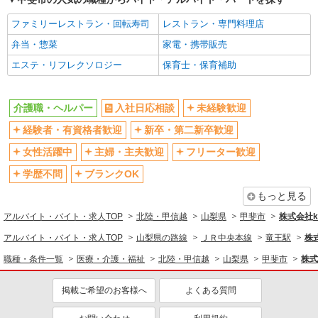
ファミリーレストラン・回転寿司
レストラン・専門料理店
弁当・惣菜
家電・携帯販売
エステ・リフレクソロジー
保育士・保育補助
介護職・ヘルパー
入社日応相談
未経験歓迎
経験者・有資格者歓迎
新卒・第二新卒歓迎
女性活躍中
主婦・主夫歓迎
フリーター歓迎
学歴不問
ブランクOK
もっと見る
アルバイト・バイト・求人TOP
北陸・甲信越
山梨県
甲斐市
株式会社ko
アルバイト・バイト・求人TOP
山梨県の路線
ＪＲ中央本線
竜王駅
株式
職種・条件一覧
医療・介護・福祉
北陸・甲信越
山梨県
甲斐市
株式
掲載ご希望のお客様へ
よくある質問