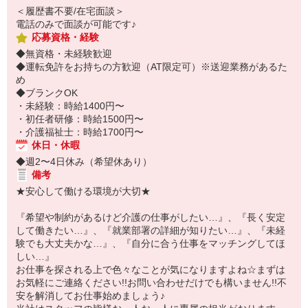
＜履歴書不要/在宅面談＞
電話のみで面談が可能です♪
応募資格・経験
◆無資格・未経験歓迎
◆運転免許をお持ちの方歓迎（AT限定可）※送迎業務があるた
め
◆ブランクOK
・未経験：時給1400円〜
・初任者研修：時給1500円〜
・介護福祉士：時給1700円〜
休日・休暇
◆週2〜4日休み（希望休あり）
備考
★安心して働ける環境が大切★
『希望や制約があるけど介護の仕事がしたい…』、『長く安定
して働きたい…』、『就業部署の詳細が知りたい…』、『未経
験でも大丈夫かな…』、『自分に合う仕事をマッチングしてほ
しい…』
お仕事を探される上で色々なことが気になりますよね☆まずは
お気軽にご連絡ください!!お問い合わせだけでも構いません!!不
安を解消してお仕事始めましょう♪