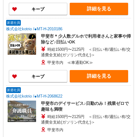
詳細を見る
キープ
派遣社員
株式会社kotrio /●MT-H-2010186
甲斐市＊少人数グルホで利用者さんと家事や掃
除など♪日払いOK
時給1500円〜2125円 ＜日払い有/週払い有/交
通費全支給(ガソリン代含む)＞
甲斐市内 ≪車通勤OK≫
詳細を見る
キープ
派遣社員
株式会社kotrio /●MT-H-2068622
甲斐市のデイサービス♪日勤のみ！残業ゼロで
趣味も満喫
時給1500円〜2125円 ＜日払い有/週払い有/交
通費全支給(ガソリン代含む)＞
甲斐市内