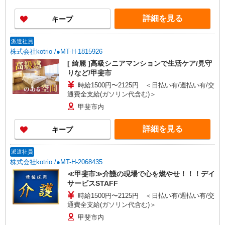
志あり：年2回（6月・12月） ※業績による ※処
遇改善手当は試用期間中(3ヶ月)は支給なし
詳細を見る
キープ
派遣社員
株式会社kotrio /●MT-H-1815926
[ 綺麗 ]高級シニアマンションで生活ケア/見守
りなど/甲斐市
時給1500円〜2125円 ＜日払い有/週払い有/交
通費全支給(ガソリン代含む)＞
甲斐市内
詳細を見る
キープ
派遣社員
株式会社kotrio /●MT-H-2068435
≪甲斐市≫介護の現場で心を燃やせ！！！デイ
サービスSTAFF
時給1500円〜2125円 ＜日払い有/週払い有/交
通費全支給(ガソリン代含む)＞
甲斐市内