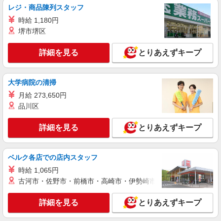
レジ・商品陳列スタッフ
時給 1,180円
派遣社員
株式会社kotrio /●MT-H-1811290
堺市堺区
障がい者デイで送迎、見守りなど★甲斐市★運
転できる方急募
詳細を見る
とりあえずキープ
時給1500円〜2125円 ＜日払い有/週払い有/交
通費全支給(ガソリン代含む)＞
大学病院の清掃
甲斐市
月給 273,650円
品川区
詳細を見る
キープ
詳細を見る
とりあえずキープ
派遣社員
株式会社kotrio /●MT-H-2009210
向かう先は、笑顔の待つ場所！デイサービスの
ベルク各店での店内スタッフ
サポート＆送迎STAFF
時給 1,065円
時給1500円〜2125円 ＜日払い有/週払い有/交
古河市・佐野市・前橋市・高崎市・伊勢崎市・太田市・館林市・
通費全支給(ガソリン代含む)＞
甲斐市内 ≪車通勤OK≫
詳細を見る
とりあえずキープ
詳細を見る
キープ