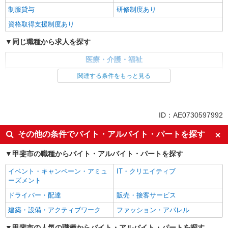
制服貸与
研修制度あり
資格取得支援制度あり
同じ職種から求人を探す
医療・介護・福祉
介護職・ヘルパー
関連する条件をもっと見る
同じ特徴から求人を探す
未経験歓迎
ミドル（40代～）活躍中
ID：AE0730597992
ボーナス・賞与あり
車通勤OK
その他の条件でバイト・アルバイト・パートを探す
交通費支給
社会保険あり
甲斐市の職種からバイト・アルバイト・パートを探す
産休・育休取得実績あり
イベント・キャンペーン・アミュ
IT・クリエイティブ
ーズメント
ドライバー・配達
販売・接客サービス
建築・設備・アクティブワーク
ファッション・アパレル
甲斐市の人気の職種からバイト・アルバイト・パートを探す