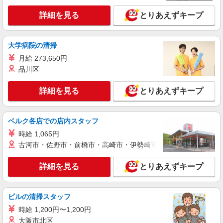
株式会社kotrio /●MT-H-1977281
≪富士吉田市／看護助手≫子育て世代活躍中！
詳細を見る
とりあえずキープ
働きやすい環境♪
時給1500円〜2125円 ＜日払い有/週払い有/交
大学病院の清掃
通費全支給(ガソリン代含む)＞
富士吉田市 その他多数
月給 273,650円
品川区
詳細を見る
キープ
詳細を見る
とりあえずキープ
派遣社員
株式会社kotrio /●MT-H-1854283
ベルク各店での店内スタッフ
富士吉田市▼デイサービスの看護師▼ラクラク
業務♪時短相談OK
時給 1,065円
古河市・佐野市・前橋市・高崎市・伊勢崎市・太田市・館林市・
時給2000円〜 ＜日払い有/週払い有/交通費全
支給(ガソリン代含む)＞
詳細を見る
とりあえずキープ
富士吉田市 その他多数
詳細を見る
キープ
ビルの清掃スタッフ
時給 1,200円〜1,200円
派遣社員
大阪市北区
株式会社kotrio /●MT-H-2020643