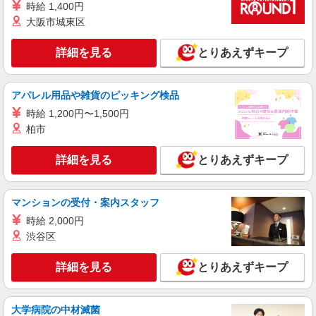
時給 1,400円
看護師（訪問入浴）
大阪市城東区
月給258,000円〜274,000円（地域による） 別
途交通費支給（30000円上限/月） 別途残業手当
詳細を見る
（月平均残業時間20時間）残業代全額支給
とりあえずキープ
アスケア訪問入浴 富士五湖 山梨県富士吉田
市新西原2丁目26-24 ころぼっくる貸店舗102
アパレル用品や雑貨のピッキング検品
詳細を見る
キープ
時給 1,200円〜1,500円
柏市
業務委託
SOMPOヘルスサポート株式会社 全支援対応コース
詳細を見る
とりあえずキープ
特定保健指導（保健師・管理栄養士）
報酬：完全出来高制 報酬額（消費税抜き）：
・事業所一括面談(対面) 1日：10,000円〜14,716
マンションの受付・案内スタッフ
円 ・個別訪問(対面) 1件：4,286円〜5,239円 ・
【活動エリア】山梨県富士吉田市及びその周辺
遠隔面談 1件：1500〜1691円 ・電話支援 1
時給 2,000円
件：1,000円〜1,429円 ・メール支援 1件：500円
渋谷区
詳細を見る
キープ
※上記金額に消費税を加えた金額をお支払いいた
します ※交通費・電話代は弊社負担。その他、支
詳細を見る
とりあえずキープ
援内容により細則あり。
業務委託
SOMPOヘルスサポート株式会社 全支援対応コース
保健師・管理栄養士 特定保健指導
大学病院の中材滅菌