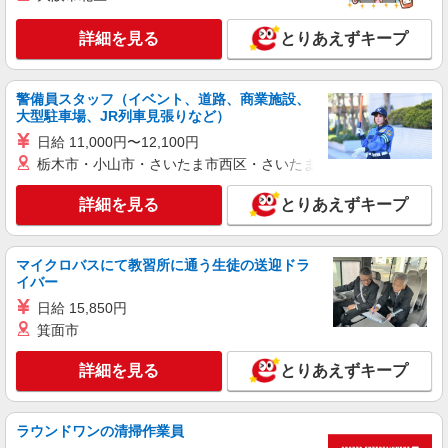
≪富士吉田市≫年齢不問！０からスタートでも
詳細を見る
とりあえずキープ
活躍できる看護助手♪
時給1500円〜2125円 ＜日払い有/週払い有/交
通費全支給(ガソリン代含む)＞
警備員スタッフ（イベント、道路、商業施設、
富士吉田市 その他多数
大型駐車場、JR列車見張りなど）
日給 11,000円〜12,100円
詳細を見る
キープ
栃木市・小山市・さいたま市西区・さいたま市岩槻区・久喜市・
派遣社員
詳細を見る
とりあえずキープ
株式会社kotrio /●MT-H-2069458
看護助手／資格も経験も必要なし＊やさしい気
持ちがあれば十分◎
マイクロバスにて教習所に通う生徒の送迎ドラ
イバー
時給1500円〜2125円 ＜日払い有/週払い有/交
通費全支給(ガソリン代含む)＞
日給 15,850円
富士吉田市 その他多数
箕面市
詳細を見る
とりあえずキープ
詳細を見る
キープ
正社員
ラウンドワンの清掃作業員
アスケア訪問入浴 富士五湖