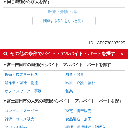
同じ職種から求人を探す
医療・介護・福祉
看護師・保健師・看護助手・助産師
関連する条件をもっと見る
同じ特徴から求人を探す
未経験歓迎
ミドル（40代～）活躍中
ID：AE0730597925
ボーナス・賞与あり
車通勤OK
その他の条件でバイト・アルバイト・パートを探す
交通費支給
社会保険あり
富士吉田市の職種からバイト・アルバイト・パートを探す
産休・育休取得実績あり
販売・接客サービス
教育・保育
軽作業・製造・物流
医療・介護・福祉
オフィスワーク・事務
営業
富士吉田市の人気の職種からバイト・アルバイト・パートを探す
コンビニ・スーパー
家電・携帯販売
雑貨・コスメ販売
食品製造・加工
アパレル販売
調理・調理補助・調理師