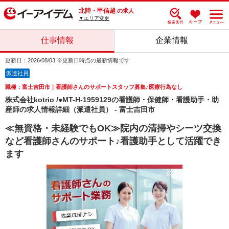
北陸・甲信越
の求人
▼エリア変更
仕事情報
企業情報
更新日：2026/08/03 ※更新日時点の最新情報です
派遣社員
職種：富士吉田市｜看護師さんのサポートスタッフ募集♪医療行為なし
株式会社kotrio /●MT-H-1959129の看護師・保健師・看護助手・助
産師の求人情報詳細（派遣社員） - 富士吉田市
≪無資格・未経験でもOK≫院内の清掃やシーツ交換
など看護師さんのサポート♪看護助手として活躍でき
ます