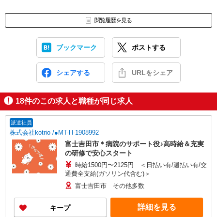
閲覧履歴を見る
ブックマーク
ポストする
シェアする
URLをシェア
18
件のこの求人と職種が同じ求人
派遣社員
株式会社kotrio /●MT-H-1908992
富士吉田市＊病院のサポート役♪高時給＆充実
の研修で安心スタート
時給1500円〜2125円 ＜日払い有/週払い有/交
通費全支給(ガソリン代含む)＞
富士吉田市 その他多数
詳細を見る
キープ