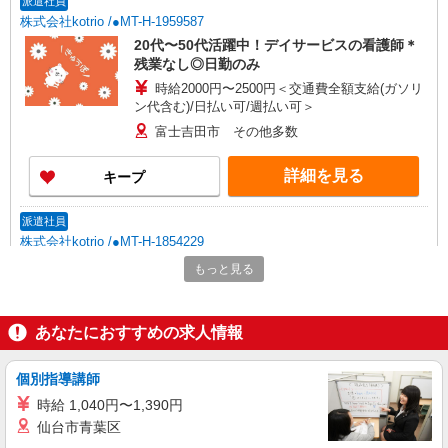
派遣社員
株式会社kotrio /●MT-H-1959587
20代〜50代活躍中！デイサービスの看護師＊
残業なし◎日勤のみ
時給2000円〜2500円＜交通費全額支給(ガソリ
ン代含む)/日払い可/週払い可＞
富士吉田市 その他多数
詳細を見る
キープ
派遣社員
株式会社kotrio /●MT-H-1854229
福祉看護は人生のサポーター。シニア住宅の看
もっと見る
護STAFF。日払いOK
時給2000円〜2500円＜交通費全額支給/日払
い・週払いOK/履歴書不要＞
あなたにおすすめの求人情報
富士吉田市 その他多数
個別指導講師
詳細を見る
キープ
時給 1,040円〜1,390円
仙台市青葉区
派遣社員