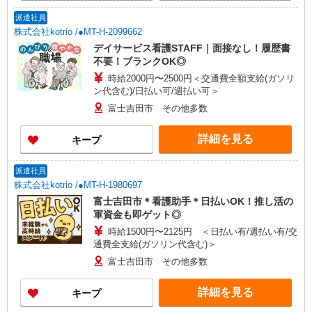
派遣社員
株式会社kotrio /●MT-H-2099662
デイサービス看護STAFF｜面接なし！履歴書
不要！ブランクOK◎
時給2000円〜2500円＜交通費全額支給(ガソリ
ン代含む)/日払い可/週払い可＞
富士吉田市 その他多数
詳細を見る
キープ
派遣社員
株式会社kotrio /●MT-H-1980697
富士吉田市＊看護助手＊日払いOK！推し活の
軍資金も即ゲット◎
時給1500円〜2125円 ＜日払い有/週払い有/交
通費全支給(ガソリン代含む)＞
富士吉田市 その他多数
詳細を見る
キープ