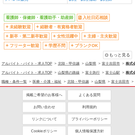
看護師・保健師・看護助手・助産師
入社日応相談
未経験歓迎
経験者・有資格者歓迎
新卒・第二新卒歓迎
女性活躍中
主婦・主夫歓迎
フリーター歓迎
学歴不問
ブランクOK
もっと見る
アルバイト・バイト・求人TOP
北陸・甲信越
山梨県
富士吉田市
株式会
アルバイト・バイト・求人TOP
山梨県の路線
富士急行
富士山駅
株式会
職種・条件一覧
医療・介護・福祉
北陸・甲信越
山梨県
富士吉田市
掲載ご希望のお客様へ
よくある質問
お問い合わせ
利用規約
リンクについて
プライバシーポリシー
Cookieポリシー
個人情報保護方針