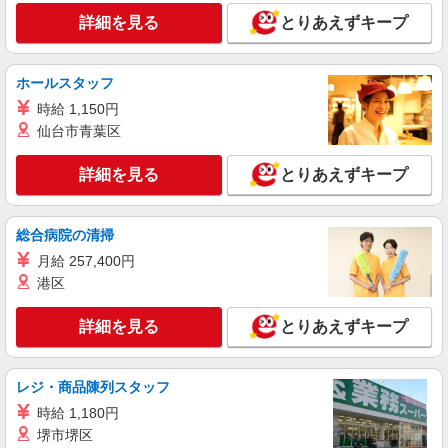
株式会社kotrio /●MT-H-1906653
詳細を見る
とりあえずキープ
富士吉田市≫タイパ重視で稼げる看護助手＊無
料資格支援で時給UP
時給1500円〜2125円 ＜日払い有/週払い有/交
ホールスタッフ
通費全支給(ガソリン代含む)＞
時給 1,150円
富士吉田市 その他多数
仙台市青葉区
詳細を見る
キープ
詳細を見る
とりあえずキープ
派遣社員
株式会社kotrio /●MT-H-2051418
総合病院の清掃
≪富士吉田市≫未経験・無資格から看護助手へ
月給 257,400円
挑戦！シフト相談OK♪
港区
時給1500円〜2125円 ＜日払い有/週払い有/交
通費全支給(ガソリン代含む)＞
詳細を見る
とりあえずキープ
富士吉田市 その他多数
レジ・商品陳列スタッフ
詳細を見る
キープ
時給 1,180円
派遣社員
堺市堺区