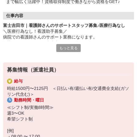
まで幅広く活躍中！資格取得制度で働きながら資格をGET♪
仕事内容
富士吉田市｜看護師さんのサポートスタッフ募集♪医療行為なし
＼医療行為なし！看護助手募集／
病院での看護師さんのサポート業務になります。
知識や経験がなくても大丈夫！できることからお任せします♪
もっと見る
▼お仕事内容
・病室のお掃除/シーツ交換
・医療器具の洗浄
募集情報（派遣社員）
・患者さんのお世話（車いす誘導や生活介助など）
・備品の管理 など
給与
※サポートメインのため医療行為はありません
時給1500円〜2125円 ＜日払い有/週払い有/交通費全支給(ガソ
リン代含む)＞
▼注目ポイント
勤務時間・曜日
・無資格、未経験でもOK！先輩が隣で優しく教えます♪
・看護助手として働くことで、知識やスキルが勝手に身につく◎
≪シフト制/実働8時間≫
・約10万円分の資格支援制度あり
週3〜OK
希望シフト制
まずは短期2ヶ月〜のお試しでもOK◎
お気軽にご応募ください！
[例]
・08:00 〜 17:00