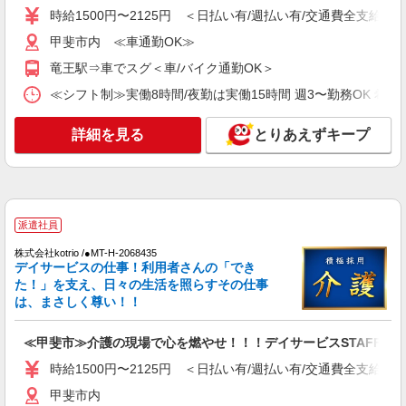
時給1500円〜2125円 ＜日払い有/週払い有/交通費全支給(ガ
通費全支給(ガソリン代含む)＞
甲斐市内 ≪車通勤OK≫
甲斐市内 ≪車通勤OK≫
竜王駅⇒車でスグ＜車/バイク通勤OK＞
詳細を見る
キープ
≪シフト制≫実働8時間/夜勤は実働15時間 週3〜勤務OK 希望シフト制 
派遣社員
詳細を見る
とりあえずキープ
株式会社kotrio /●MT-H-1977729
甲斐市≫日払いですぐゲッツ！グルホで家事・
生活サポートなど
時給1500円〜2125円 ＜日払い有/週払い有/交
通費全支給(ガソリン代含む)＞
派遣社員
甲斐市内 ≪車通勤OK≫
株式会社kotrio /●MT-H-2068435
デイサービスの仕事！利用者さんの「でき
詳細を見る
キープ
た！」を支え、日々の生活を照らすその仕事
は、まさしく尊い！！
派遣社員
株式会社kotrio /●MT-H-2069316
≪甲斐市≫介護の現場で心を燃やせ！！！デイサービスSTAFF
甲斐市＊幅広い世代が活動中！サ高住のサポー
時給1500円〜2125円 ＜日払い有/週払い有/交通費全支給(ガ
トSTAFF
甲斐市内
時給1500円〜2150円 ＜日払い有/週払い有/交