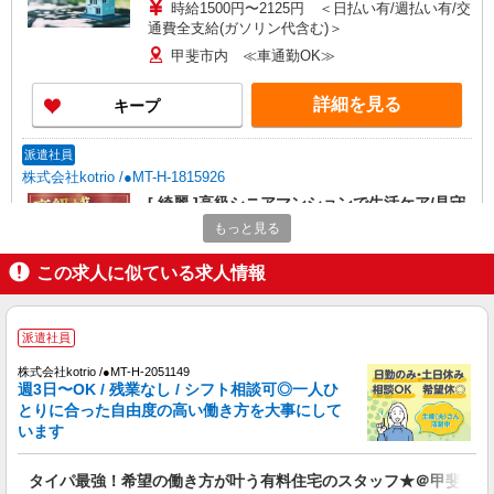
時給1500円〜2125円 ＜日払い有/週払い有/交
通費全支給(ガソリン代含む)＞
甲斐市内 ≪車通勤OK≫
詳細を見る
キープ
派遣社員
株式会社kotrio /●MT-H-1815926
[ 綺麗 ]高級シニアマンションで生活ケア/見守
りなど/甲斐市
もっと見る
時給1500円〜2125円 ＜日払い有/週払い有/交
通費全支給(ガソリン代含む)＞
この求人に似ている求人情報
甲斐市内
派遣社員
詳細を見る
キープ
株式会社kotrio /●MT-H-2051149
週3日〜OK / 残業なし / シフト相談可◎一人ひ
派遣社員
とりに合った自由度の高い働き方を大事にして
株式会社kotrio /●MT-H-1980964
います
<甲斐市>高時給&シフト柔軟でいいとこ取り♪
サ高住の補助STAFF
タイパ最強！希望の働き方が叶う有料住宅のスタッフ★＠甲斐市
時給1500円〜2125円 ＜日払い有/週払い有/交