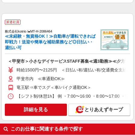
甲斐市内 ≪車通勤OK≫
詳細を見る
キープ
派遣社員
株式会社kotrio /●MT-H-2086464
派遣社員
≪未経験・無資格OK！≫自動車が運転できれば
株式会社ブレイブ（マイナビグループ）/MDN13
即戦力！送迎や簡単な補助業務など◎日払い・
介護スタッフ ◆デイサービス、サービス付き
週払い可
高齢者向け住宅、グループホームなど様々な勤
務先から選べます。
未経験：時給1600〜1800円（資格・経験によ
＜甲斐市＞小さなデイサービスSTAFF募集≪週3勤務≫≪夕方退社
る） 経験者：時給1800〜2000円（資格・経験によ
時給1500円〜2125円 ＜日払い有/週払い有/交通費全支給(ガ
る） ◎月収例 時給2000円×1日8時間×22日（週5
山梨県甲斐市 【最寄駅】 ◆JR中央本線「塩崎
日）＝35万2000円 ◆昇給あり ◆支払い方法 ※日
駅」 ◆JR中央本線「竜王駅」 ★その他、近隣に
甲斐市内 ≪車通勤OK≫
払い/週払い/月払い対応も可能です。詳しくは面談
多数勤務地あります！
時にご相談ください。 ◆交通費：別途全額支給 ※
竜王駅⇒車でスグ＜車/バイク通勤OK＞
詳細を見る
キープ
当社規定あり
【シフト制/休憩1h】 例 ・7:00〜16:00 ・8:00〜17:00 ・9:
派遣社員
詳細を見る
とりあえずキープ
株式会社kotrio /●MT-H-1959336
甲斐市｜リハビリ補助などのデイサービス
STAFF♪未経験OK
このお仕事に関連する条件で探す
時給1500円〜2125円 ＜日払い有/週払い有/交