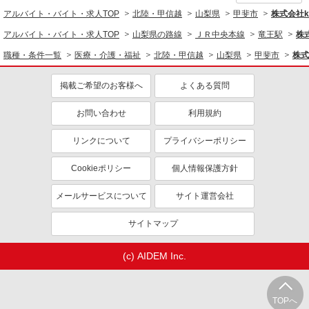
アルバイト・バイト・求人TOP
北陸・甲信越
山梨県
甲斐市
株式会社ko
アルバイト・バイト・求人TOP
山梨県の路線
ＪＲ中央本線
竜王駅
株式
職種・条件一覧
医療・介護・福祉
北陸・甲信越
山梨県
甲斐市
株式
掲載ご希望のお客様へ
よくある質問
お問い合わせ
利用規約
リンクについて
プライバシーポリシー
Cookieポリシー
個人情報保護方針
メールサービスについて
サイト運営会社
サイトマップ
(c) AIDEM Inc.
TOPへ