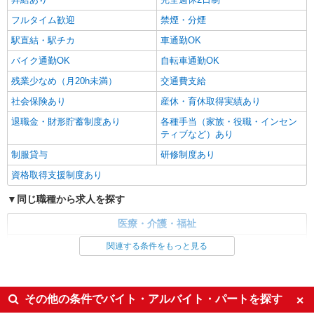
甲斐市内 ≪車通勤OK≫
フルタイム歓迎
禁煙・分煙
駅直結・駅チカ
車通勤OK
詳細を見る
キープ
バイク通勤OK
自転車通勤OK
残業少なめ（月20h未満）
交通費支給
社会保険あり
産休・育休取得実績あり
退職金・財形貯蓄制度あり
各種手当（家族・役職・インセン
ティブなど）あり
制服貸与
研修制度あり
資格取得支援制度あり
同じ職種から求人を探す
医療・介護・福祉
介護職・ヘルパー
関連する条件をもっと見る
同じ特徴から求人を探す
未経験歓迎
ミドル（40代～）活躍中
その他の条件でバイト・アルバイト・パートを探す
ボーナス・賞与あり
車通勤OK