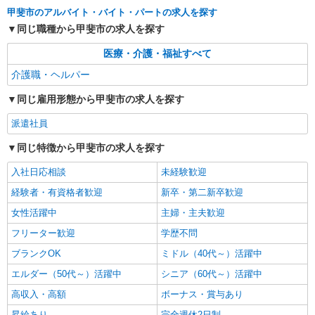
通費全支給(ガソリン代含む)＞
甲斐市のアルバイト・バイト・パートの求人を探す
甲斐市内 ≪車通勤OK≫
同じ職種から甲斐市の求人を探す
詳細を見る
キープ
医療・介護・福祉すべて
介護職・ヘルパー
派遣社員
株式会社kotrio /●MT-H-2067468
同じ雇用形態から甲斐市の求人を探す
いつもの家事がお仕事に！？少人数の福祉施設
派遣社員
で日常サポート！
時給1500円〜2125円 ＜日払い有/週払い有/交
同じ特徴から甲斐市の求人を探す
通費全支給(ガソリン代含む)＞
入社日応相談
未経験歓迎
甲斐市内 ≪車通勤OK≫
経験者・有資格者歓迎
新卒・第二新卒歓迎
詳細を見る
キープ
女性活躍中
主婦・主夫歓迎
フリーター歓迎
学歴不問
派遣社員
株式会社kotrio /●MT-H-2010186
ブランクOK
ミドル（40代～）活躍中
甲斐市＊少人数グルホで利用者さんと家事や掃
エルダー（50代～）活躍中
シニア（60代～）活躍中
除など♪日払いOK
高収入・高額
ボーナス・賞与あり
時給1500円〜2125円 ＜日払い有/週払い有/交
通費全支給(ガソリン代含む)＞
昇給あり
完全週休2日制