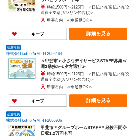
時給1500円〜2125円 ＜日払い有/週払い有/交
通費全支給(ガソリン代含む)＞
甲斐市内 ≪車通勤OK≫
詳細を見る
キープ
派遣社員
株式会社kotrio /●MT-H-2086464
＜甲斐市＞小さなデイサービスSTAFF募集≪
週3勤務≫≪夕方退社≫
時給1500円〜2125円 ＜日払い有/週払い有/交
通費全支給(ガソリン代含む)＞
甲斐市内 ≪車通勤OK≫
詳細を見る
キープ
派遣社員
株式会社kotrio /●MT-H-2066906
甲斐市＊グループホームSTAFF＊経験不問◎
日収1.2万円も可