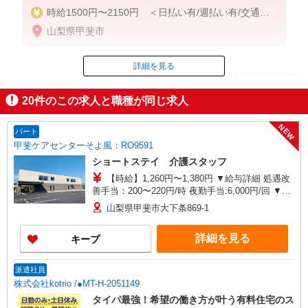
時給1500円〜2150円 ＜日払い有/週払い有/交通費
全支給(ガソリン代含む)＞
山梨県甲斐市
詳細を見る
ID：AE0610069330
20
件のこの求人と職種が同じ求人
掲載期間終了
NEW
パート
甲斐ケアセンターそよ風：RO9591
ショートステイ 介護スタッフ
【時給】1,260円〜1,380円 ▼給与詳細 処遇改
善手当：200〜220円/時 夜勤手当:6,000円/回 ▼下
記別途支給 通勤手当 年末年始手当：380円/時 寸
山梨県甲斐市大下条869-1
志あり：年2回（6月・12月） ※業績による ※処
遇改善手当は試用期間中(3ヶ月)は支給なし
詳細を見る
キープ
派遣社員
株式会社kotrio /●MT-H-2051149
タイパ最強！希望の働き方が叶う有料住宅のス