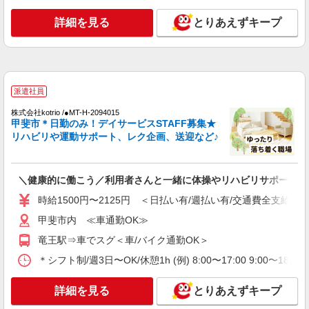
通費全支給(ガソリン代含む)＞
甲斐市内
詳細を見る
とりあえずキープ
詳細を見る
キープ
派遣社員
派遣社員
株式会社kotrio /●MT-H-2094097
＜面接なし＞デイサービスでリハビリ補助・送
株式会社kotrio /●MT-H-2094015
甲斐市＊日勤のみ！デイサービスSTAFF募集★
迎など＊甲斐市
リハビリや運動サポート、レク企画、送迎など♪
時給1500円〜2125円 ＜日払い有/週払い有/交
通費全支給(ガソリン代含む)＞
甲斐市内 ≪車通勤OK≫
＼健康的に働こう／利用者さんと一緒に体操やリハビリサポート等
時給1500円〜2125円 ＜日払い有/週払い有/交通費全支給(ガ
詳細を見る
キープ
甲斐市内 ≪車通勤OK≫
派遣社員
竜王駅⇒車でスグ＜車/バイク通勤OK＞
株式会社kotrio /●MT-H-2011973
＊シフト制/週3日〜OK/休憩1h (例) 8:00〜17:00 9:00〜18:
≪甲斐市≫夜勤なし！未経験・ブランクOKの
デイスタッフ
詳細を見る
とりあえずキープ
時給1500円〜2125円 ＜日払い有/週払い有/交
通費全支給(ガソリン代含む)＞