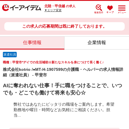
北陸・甲信越
の求人
▼エリア変更
この求人の応募期間は既に終了しております。
仕事情報
企業情報
派遣社員
職種：甲斐市*デイでの生活補助☆新たなスキルを身につけて長く働く♪
株式会社kotrio /●MT-H-1907599の介護職・ヘルパーの求人情報詳
細（派遣社員） - 甲斐市
AIに奪われない仕事！手に職をつけることで、いつ
でも・どこでも働けて将来も安心☆
弊社ではあなたにピッタリの職場をご案内します。希望
勤務地や曜日・時間などお気軽にご相談ください。担
当...