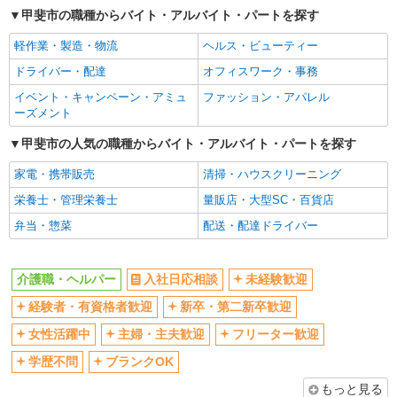
甲斐市の職種からバイト・アルバイト・パートを探す
交通費支給
社会保険あり
軽作業・製造・物流
ヘルス・ビューティー
産休・育休取得実績あり
ドライバー・配達
オフィスワーク・事務
イベント・キャンペーン・アミュ
ファッション・アパレル
ーズメント
甲斐市の人気の職種からバイト・アルバイト・パートを探す
家電・携帯販売
清掃・ハウスクリーニング
栄養士・管理栄養士
量販店・大型SC・百貨店
弁当・惣菜
配送・配達ドライバー
介護職・ヘルパー
入社日応相談
未経験歓迎
経験者・有資格者歓迎
新卒・第二新卒歓迎
女性活躍中
主婦・主夫歓迎
フリーター歓迎
学歴不問
ブランクOK
もっと見る