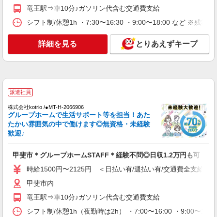
通費全支給(ガソリン代含む)＞
竜王駅⇒車10分♪ガソリン代含む交通費支給
甲斐市
シフト制/休憩1h ・7:30〜16:30 ・9:00〜18:00 など ※残業
詳細を見る
キープ
詳細を見る
とりあえずキープ
派遣社員
株式会社kotrio /●MT-H-1875808
高級ホテルのような空間＊。甲斐市▼サ高住で
見回りやお話相手など
派遣社員
時給1500円〜2125円 ＜日払い有/週払い有/交
株式会社kotrio /●MT-H-2066906
通費全支給(ガソリン代含む)＞
グループホームで生活サポート等を担当！あた
甲斐市内
たかい雰囲気の中で働けます◎無資格・未経験
歓迎♪
詳細を見る
キープ
甲斐市＊グループホームSTAFF＊経験不問◎日収1.2万円も可
派遣社員
時給1500円〜2125円 ＜日払い有/週払い有/交通費全支給(ガ
株式会社kotrio /●MT-H-2067988
甲斐市内
甲斐市｜まずは送迎業務で活躍しよう◎デイサ
竜王駅⇒車10分♪ガソリン代含む交通費支給
ービスSTAFF
時給1500円〜2125円 ＜日払い有/週払い有/交
シフト制/休憩1h（夜勤時は2h） ・7:00〜16:00 ・9:00〜18: