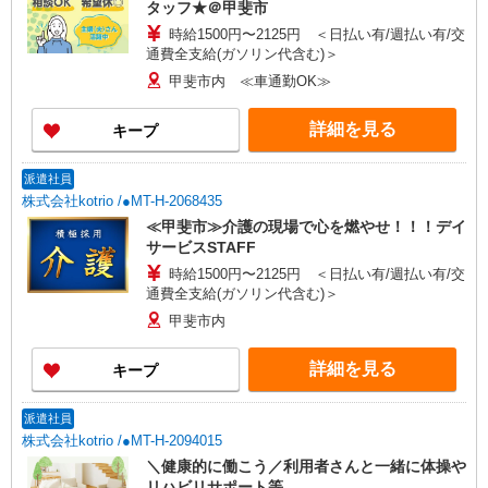
タッフ★＠甲斐市
時給1500円〜2125円 ＜日払い有/週払い有/交
通費全支給(ガソリン代含む)＞
甲斐市内 ≪車通勤OK≫
詳細を見る
キープ
派遣社員
株式会社kotrio /●MT-H-2068435
≪甲斐市≫介護の現場で心を燃やせ！！！デイ
サービスSTAFF
時給1500円〜2125円 ＜日払い有/週払い有/交
通費全支給(ガソリン代含む)＞
甲斐市内
詳細を見る
キープ
派遣社員
株式会社kotrio /●MT-H-2094015
＼健康的に働こう／利用者さんと一緒に体操や
リハビリサポート等