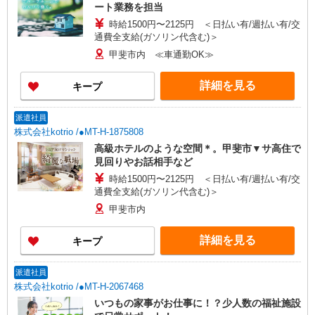
ート業務を担当
時給1500円〜2125円 ＜日払い有/週払い有/交
通費全支給(ガソリン代含む)＞
甲斐市内 ≪車通勤OK≫
詳細を見る
キープ
派遣社員
株式会社kotrio /●MT-H-1875808
高級ホテルのような空間＊。甲斐市▼サ高住で
見回りやお話相手など
時給1500円〜2125円 ＜日払い有/週払い有/交
通費全支給(ガソリン代含む)＞
甲斐市内
詳細を見る
キープ
派遣社員
株式会社kotrio /●MT-H-2067468
いつもの家事がお仕事に！？少人数の福祉施設