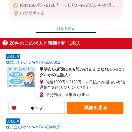
時給1500円〜2150円 ＜日払い有/週払い有/交通費
全支給(ガソリン代含む)＞
山梨県甲斐市
詳細を見る
ID：AE0610065296
20
件のこの求人と職種が同じ求人
掲載期間終了
派遣社員
株式会社kotrio /●MT-H-2067352
甲斐市/未経験OK★誰かの支えになれる人に！
グルホの世話人♪
時給1500円〜2125円 ＜日払い有/週払い有/交
通費全支給(ガソリン代含む)＞
甲斐市内 ≪車通勤OK≫
詳細を見る
キープ
派遣社員
株式会社kotrio /●MT-H-2094015