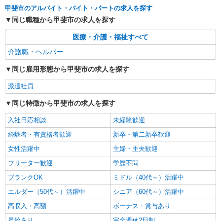
時給1500円〜2125円 ＜日払い有/週払い有/交
甲斐市のアルバイト・バイト・パートの求人を探す
通費全支給(ガソリン代含む)＞
同じ職種から甲斐市の求人を探す
甲斐市内
医療・介護・福祉すべて
詳細を見る
キープ
介護職・ヘルパー
派遣社員
同じ雇用形態から甲斐市の求人を探す
株式会社kotrio /●MT-H-2009257
派遣社員
毎日通うのが楽しみになる＊ホテルのような美
しいサ高住のSTAFF
同じ特徴から甲斐市の求人を探す
時給1500円〜2125円 ＜日払い有/週払い有/交
通費全支給(ガソリン代含む)＞
入社日応相談
未経験歓迎
甲斐市内 ≪車通勤OK≫
経験者・有資格者歓迎
新卒・第二新卒歓迎
女性活躍中
主婦・主夫歓迎
詳細を見る
キープ
フリーター歓迎
学歴不問
派遣社員
ブランクOK
ミドル（40代～）活躍中
株式会社kotrio /●MT-H-1733261
エルダー（50代～）活躍中
シニア（60代～）活躍中
＜甲斐市＞障がい者デイサービスSTAFF＊40
高収入・高額
ボーナス・賞与あり
代・50代も活躍中
時給1500円〜2125円 ＜日払い有/週払い有/交
昇給あり
完全週休2日制