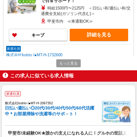
で日常サポート！
時給1500円〜2125円 ＜日払い有/週払い有/交
通費全支給(ガソリン代含む)＞
甲斐市内 ≪車通勤OK≫
詳細を見る
キープ
派遣社員
株式会社kotrio /●MT-H-1732600
残業キャンセル界隈♪ゆったりとした生活介助
もっと見る
や見守り！甲斐市
この求人に似ている求人情報
時給1500円〜2125円 ＜日払い有/週払い有/交
通費全支給(ガソリン代含む)＞
甲斐市内
派遣社員
詳細を見る
キープ
株式会社kotrio /●MT-H-2067352
日払い週払い◎20代/30代/40代/50代/60代活躍
中＊お部屋掃除や洗濯等のサポ－ト！
派遣社員
株式会社kotrio /●MT-H-1977729
甲斐市≫日払いですぐゲッツ！グルホで家事・
甲斐市/未経験OK★誰かの支えになれる人に！グルホの世話人♪
生活サポートなど