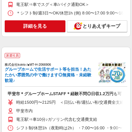
時給1500円〜2125円 ＜日払い有/週払い有/交
竜王駅⇒車でスグ＜車/バイク通勤OK＞
通費全支給(ガソリン代含む)＞
＊シフト制/週3日〜OK/休憩1h (例) 8:00〜17:00 9:00〜18:
甲斐市内 ≪車通勤OK≫
詳細を見る
とりあえずキープ
詳細を見る
キープ
派遣社員
株式会社kotrio /●MT-H-2011973
≪甲斐市≫夜勤なし！未経験・ブランクOKの
派遣社員
デイスタッフ
株式会社kotrio /●MT-H-2066906
時給1500円〜2125円 ＜日払い有/週払い有/交
グループホームで生活サポート等を担当！あた
通費全支給(ガソリン代含む)＞
たかい雰囲気の中で働けます◎無資格・未経験
歓迎♪
甲斐市内 ≪車通勤OK≫
詳細を見る
甲斐市＊グループホームSTAFF＊経験不問◎日収1.2万円も可
キープ
時給1500円〜2125円 ＜日払い有/週払い有/交通費全支給(ガ
派遣社員
甲斐市内
株式会社kotrio /●MT-H-2067988
竜王駅⇒車10分♪ガソリン代含む交通費支給
甲斐市｜まずは送迎業務で活躍しよう◎デイサ
ービスSTAFF
シフト制/休憩1h（夜勤時は2h） ・7:00〜16:00 ・9:00〜18: