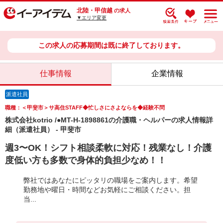
北陸・甲信越
の求人
▼エリア変更
この求人の応募期間は既に終了しております。
仕事情報
企業情報
派遣社員
職種：＜甲斐市＞サ高住STAFF◆忙しさにさよならを◆経験不問
株式会社kotrio /●MT-H-1898861の介護職・ヘルパーの求人情報詳
細（派遣社員） - 甲斐市
週3〜OK！シフト相談柔軟に対応！残業なし！介護
度低い方も多数で身体的負担少なめ！！
弊社ではあなたにピッタリの職場をご案内します。希望
勤務地や曜日・時間などお気軽にご相談ください。担
当...