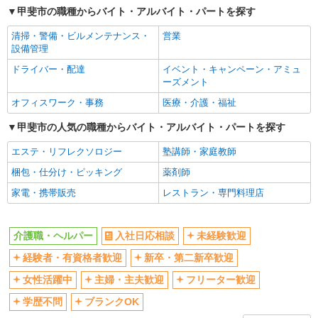
甲斐市の職種からバイト・アルバイト・パートを探す
交通費支給
社会保険あり
清掃・警備・ビルメンテナンス・
営業
産休・育休取得実績あり
設備管理
ドライバー・配達
イベント・キャンペーン・アミュ
ーズメント
オフィスワーク・事務
医療・介護・福祉
甲斐市の人気の職種からバイト・アルバイト・パートを探す
エステ・リフレクソロジー
塾講師・家庭教師
梱包・仕分け・ピッキング
薬剤師
家電・携帯販売
レストラン・専門料理店
介護職・ヘルパー
入社日応相談
未経験歓迎
経験者・有資格者歓迎
新卒・第二新卒歓迎
女性活躍中
主婦・主夫歓迎
フリーター歓迎
学歴不問
ブランクOK