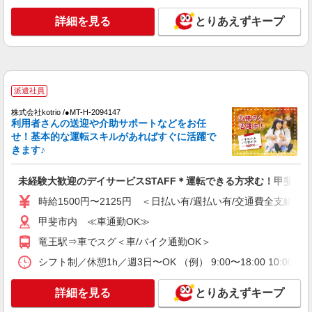
時給1500円〜2125円 ＜日払い有/週払い有/交
通費全支給(ガソリン代含む)＞
詳細を見る
とりあえずキープ
甲斐市内
詳細を見る
キープ
派遣社員
派遣社員
株式会社kotrio /●MT-H-2067093
株式会社kotrio /●MT-H-2094147
利用者さんの送迎や介助サポートなどをお任
甲斐市≫家庭的でこぢんまりしたグルホ＊家事
せ！基本的な運転スキルがあればすぐに活躍で
サポートなど
きます♪
時給1500円〜2125円 ＜日払い有/週払い有/交
通費全支給(ガソリン代含む)＞
未経験大歓迎のデイサービスSTAFF＊運転できる方求む！甲斐市
甲斐市内
時給1500円〜2125円 ＜日払い有/週払い有/交通費全支給(ガ
詳細を見る
キープ
甲斐市内 ≪車通勤OK≫
竜王駅⇒車でスグ＜車/バイク通勤OK＞
派遣社員
株式会社ブレイブ（マイナビグループ）/MDN13
シフト制／休憩1h／週3日〜OK （例） 9:00〜18:00 10:00〜1
介護スタッフ ◆デイサービス、サービス付き
高齢者向け住宅、グループホームなど様々な勤
詳細を見る
とりあえずキープ
務先から選べます。
未経験：時給1600〜1800円（資格・経験によ