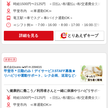
時給1500円〜2125円 ＜日払い有/週払い有/交通費全支給(ガ
時給1500円〜2125円 ＜日払い有/週払い有/交
通費全支給(ガソリン代含む)＞
甲斐市内 ≪車通勤OK≫
甲斐市内 ≪車通勤OK≫
竜王駅⇒車でスグ＜車/バイク通勤OK＞
≪シフト例≫ ・7:00－16:00 ・8:00－17:00 ・16:00-
詳細を見る
キープ
詳細を見る
とりあえずキープ
派遣社員
株式会社kotrio /●MT-H-1980964
<甲斐市>高時給&シフト柔軟でいいとこ取り♪
サ高住の補助STAFF
時給1500円〜2125円 ＜日払い有/週払い有/交
派遣社員
通費全支給(ガソリン代含む)＞
株式会社kotrio /●MT-H-2094015
甲斐市内 ≪車通勤OK≫
甲斐市＊日勤のみ！デイサービスSTAFF募集★
リハビリや運動サポート、レク企画、送迎など♪
詳細を見る
キープ
派遣社員
＼健康的に働こう／利用者さんと一緒に体操やリハビリサポート等
株式会社kotrio /●MT-H-2094097
時給1500円〜2125円 ＜日払い有/週払い有/交通費全支給(ガ
＜面接なし＞デイサービスでリハビリ補助・送
甲斐市内 ≪車通勤OK≫
迎など＊甲斐市