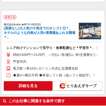
る） 経験者：時給1800〜2000円（資格・経験によ
る） ◎月収例 時給2000円×1日8時間×22日（週5
山梨県甲斐市 【最寄駅】 ◆JR中央本線「塩崎
日）＝35万2000円 ◆昇給あり ◆支払い方法 ※日
駅」 ◆JR中央本線「竜王駅」 ★その他、近隣に
払い/週払い/月払い対応も可能です。詳しくは面談
派遣社員
多数勤務地あります！
時にご相談ください。 ◆交通費：別途全額支給 ※
詳細を見る
キープ
当社規定あり
株式会社kotrio /●MT-H-1811515
[面接なし]大人気のサ高住でのオシゴト◎＊。
ホテルのような内装が人気×清潔感あふれる職場
派遣社員
＊。
株式会社kotrio /●MT-H-2018559
＜甲斐市＞障がい児童施設の新規STAFF★資
シニア向けマンションで見守り・食事配膳など＊甲斐市＊。日払可
格や経験を活かす
時給1500円〜2125円 ＜日払い有/週払い有/交通費全支給(ガ
時給1400円〜 ＜資格や経験に応じて決定/交
通費全支給(ガソリン代含む)＞
甲斐市内
甲斐市
竜王駅⇒車10分♪ガソリン代含む交通費支給
◆週3〜曜日不問 ◆希望シフト制（他シフト相談可） 7：00〜16
詳細を見る
キープ
詳細を見る
とりあえずキープ
派遣社員
株式会社kotrio /●MT-H-2068622
甲斐市のデイサービス♪日勤のみ！残業ゼロで
このお仕事に関連する条件で探す
趣味も満喫