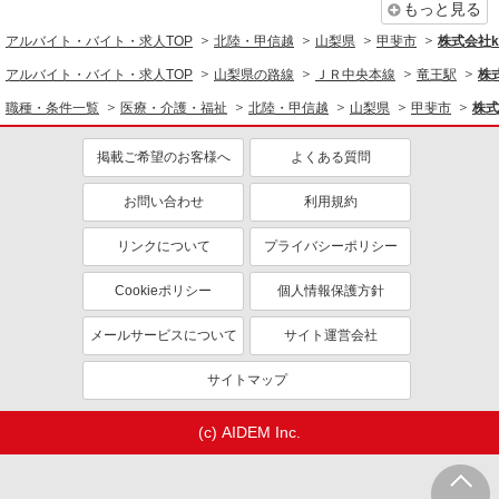
もっと見る
アルバイト・バイト・求人TOP
北陸・甲信越
山梨県
甲斐市
株式会社ko
アルバイト・バイト・求人TOP
山梨県の路線
ＪＲ中央本線
竜王駅
株式
職種・条件一覧
医療・介護・福祉
北陸・甲信越
山梨県
甲斐市
株式
掲載ご希望のお客様へ
よくある質問
お問い合わせ
利用規約
リンクについて
プライバシーポリシー
Cookieポリシー
個人情報保護方針
メールサービスについて
サイト運営会社
サイトマップ
(c) AIDEM Inc.