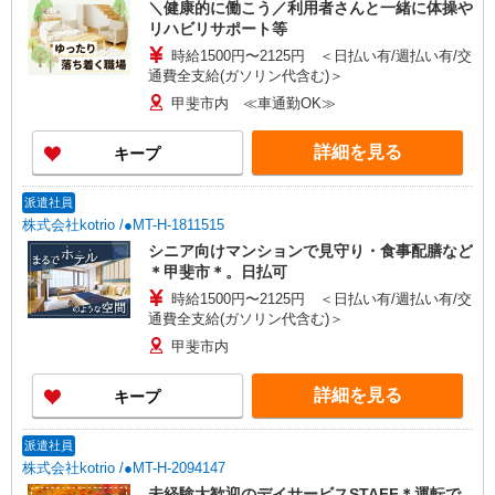
＼健康的に働こう／利用者さんと一緒に体操や
リハビリサポート等
時給1500円〜2125円 ＜日払い有/週払い有/交
通費全支給(ガソリン代含む)＞
甲斐市内 ≪車通勤OK≫
詳細を見る
キープ
派遣社員
株式会社kotrio /●MT-H-1811515
シニア向けマンションで見守り・食事配膳など
＊甲斐市＊。日払可
時給1500円〜2125円 ＜日払い有/週払い有/交
通費全支給(ガソリン代含む)＞
甲斐市内
詳細を見る
キープ
派遣社員
株式会社kotrio /●MT-H-2094147
未経験大歓迎のデイサービスSTAFF＊運転で