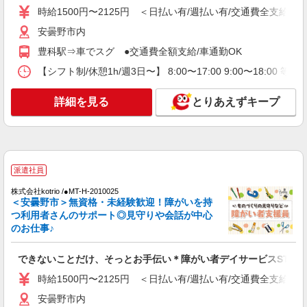
時給1500円〜2125円 ＜日払い有/週払い有/交通費全支給(ガ
時給1500円〜2125円 ＜日払い有/週払い有/交
通費全支給(ガソリン代含む)＞
安曇野市内
安曇野市内
豊科駅⇒車でスグ ●交通費全額支給/車通勤OK
【シフト制/休憩1h/週3日〜】 8:00〜17:00 9:00〜18:00 等
詳細を見る
キープ
詳細を見る
とりあえずキープ
派遣社員
株式会社kotrio /●MT-H-2051013
安曇野市＊働きやすさで選ぶならココ！障がい
デイSTAFF/17時定時
時給1500円〜2125円 ＜日払い有/週払い有/交
派遣社員
通費全支給(ガソリン代含む)＞
株式会社kotrio /●MT-H-2010025
安曇野市内
＜安曇野市＞無資格・未経験歓迎！障がいを持
つ利用者さんのサポート◎見守りや会話が中心
詳細を見る
キープ
のお仕事♪
できないことだけ、そっとお手伝い＊障がい者デイサービスSTAF
時給1500円〜2125円 ＜日払い有/週払い有/交通費全支給(ガ
安曇野市内