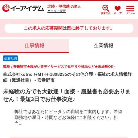
北陸・甲信越
の求人
▼エリア変更
この求人の応募期間は既に終了しております。
仕事情報
企業情報
派遣社員
職種：安曇野市★障がい者デイサービスで見守りや補助など★未経験OK♪
株式会社kotrio /●MT-H-1898235のその他介護・福祉の求人情報詳
細（派遣社員） - 安曇野市
未経験の方でも大歓迎！面接・履歴書も必要ありま
せん！最短3日でお仕事決定♪
弊社ではあなたにピッタリの職場をご案内します。希望
勤務地や曜日・時間などお気軽にご相談ください。担
当...