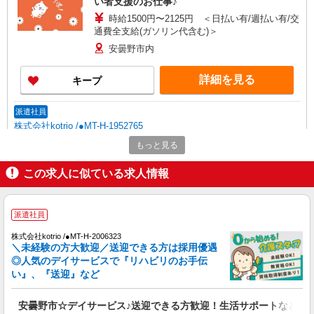
い者支援のお仕事♪
時給1500円〜2125円 ＜日払い有/週払い有/交
通費全支給(ガソリン代含む)＞
安曇野市内
詳細を見る
キープ
派遣社員
株式会社kotrio /●MT-H-1952765
安曇野市＊20代〜50代の子育て世代活躍中！
もっと見る
障がい者支援員◎
この求人に似ている求人情報
時給1500円〜2125円 ＜日払い有/週払い有/交
通費全支給(ガソリン代含む)＞
安曇野市内
派遣社員
詳細を見る
キープ
株式会社kotrio /●MT-H-2006323
＼未経験の方大歓迎／送迎できる方は採用優遇
◎人気のデイサービスで『リハビリのお手伝
派遣社員
い』、『送迎』など
株式会社kotrio /●MT-H-2028795
安曇野市｜障がい者支援員≪残業なし◎週3
安曇野市☆デイサービス♪送迎できる方歓迎！生活サポートなど
日〜シフト相談OK！≫