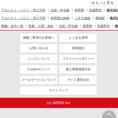
もっと見る
アルバイト・バイト・求人TOP
北陸・甲信越
長野県
安曇野市
株式会社k
アルバイト・バイト・求人TOP
長野県の路線
ＪＲ大糸線
豊科駅
株式会
職種・条件一覧
医療・介護・福祉
北陸・甲信越
長野県
安曇野市
株
掲載ご希望のお客様へ
よくある質問
お問い合わせ
利用規約
リンクについて
プライバシーポリシー
Cookieポリシー
個人情報保護方針
メールサービスについて
サイト運営会社
サイトマップ
(c) AIDEM Inc.