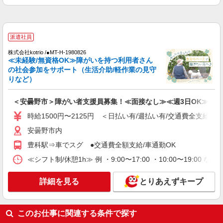
派遣社員
株式会社kotrio /●MT-H-1980826
≪未経験/無資格OK≫障がいを持つ利用者さん
の社会参加をサポート（生活介助/軽作業の見守
りなど）
＜安曇野市＞障がい者支援員募集！≪面接なし≫≪週3日OK≫
時給1500円〜2125円 ＜日払い有/週払い有/交通費全支給(ガ
安曇野市内
豊科駅⇒車でスグ ●交通費全額支給/車通勤OK
≪シフト制/休憩1h≫ 例 ・9:00〜17:00 ・10:00〜19:00 
詳細を見る
とりあえずキープ
このお仕事に関連する条件で探す