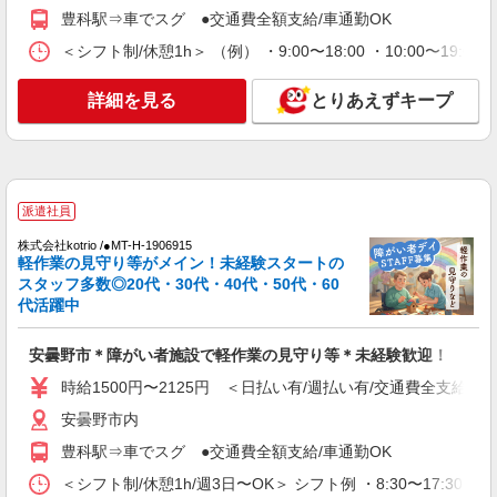
豊科駅⇒車でスグ ●交通費全額支給/車通勤OK
＜シフト制/休憩1h＞ （例） ・9:00〜18:00 ・10:00〜19:0
詳細を見る
とりあえずキープ
派遣社員
株式会社kotrio /●MT-H-1906915
軽作業の見守り等がメイン！未経験スタートの
スタッフ多数◎20代・30代・40代・50代・60
代活躍中
安曇野市＊障がい者施設で軽作業の見守り等＊未経験歓迎！
時給1500円〜2125円 ＜日払い有/週払い有/交通費全支給(ガ
安曇野市内
豊科駅⇒車でスグ ●交通費全額支給/車通勤OK
＜シフト制/休憩1h/週3日〜OK＞ シフト例 ・8:30〜17:30 ・9: