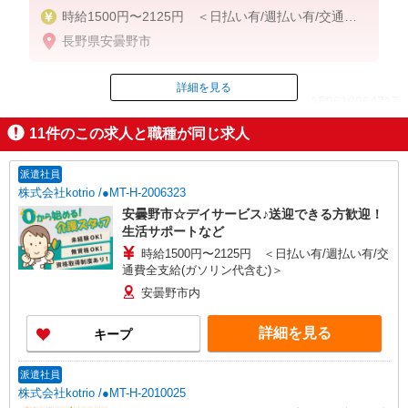
時給1500円〜2125円 ＜日払い有/週払い有/交通費
全支給(ガソリン代含む)＞
長野県安曇野市
詳細を見る
ID：AE0610064717
11
件のこの求人と職種が同じ求人
掲載期間終了
派遣社員
株式会社kotrio /●MT-H-2006323
安曇野市☆デイサービス♪送迎できる方歓迎！
生活サポートなど
時給1500円〜2125円 ＜日払い有/週払い有/交
通費全支給(ガソリン代含む)＞
安曇野市内
詳細を見る
キープ
派遣社員
株式会社kotrio /●MT-H-2010025