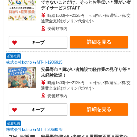
できないことだけ、そっとお手伝い＊障がい者
デイサービスSTAFF
時給1500円〜2125円 ＜日払い有/週払い有/交
通費全支給(ガソリン代含む)＞
安曇野市内
詳細を見る
キープ
派遣社員
株式会社kotrio /●MT-H-1906915
安曇野市＊障がい者施設で軽作業の見守り等＊
未経験歓迎！
時給1500円〜2125円 ＜日払い有/週払い有/交
通費全支給(ガソリン代含む)＞
安曇野市内
詳細を見る
キープ
派遣社員
株式会社kotrio /●MT-H-2069079
安曇野市/障がい者デイ＊履歴書不要＊面接な