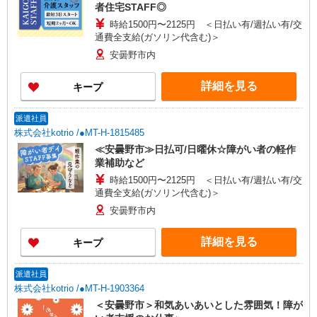
者住宅STAFF◎
時給1500円〜2125円 ＜日払い有/週払い有/交
通費全支給(ガソリン代含む)＞
安曇野市内
詳細を見る
キープ
派遣社員
株式会社kotrio /●MT-H-1815485
≪安曇野市≫日払可/日曜休☆障がい者の軽作
業補助など
時給1500円〜2125円 ＜日払い有/週払い有/交
通費全支給(ガソリン代含む)＞
安曇野市内
詳細を見る
キープ
派遣社員
株式会社kotrio /●MT-H-1903364
＜安曇野市＞和気あいあいとした雰囲気！障が