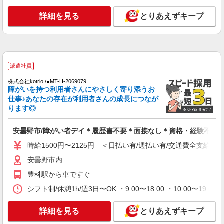
詳細を見る
とりあえずキープ
派遣社員
株式会社kotrio /●MT-H-2069079
障がいを持つ利用者さんにやさしく寄り添うお
仕事♪あなたの存在が利用者さんの成長につなが
ります◎
安曇野市/障がい者デイ＊履歴書不要＊面接なし＊資格・経験不問
時給1500円〜2125円 ＜日払い有/週払い有/交通費全支給(ガ
安曇野市内
豊科駅から車ですぐ
シフト制/休憩1h/週3日〜OK ・9:00〜18:00 ・10:00〜19:0
詳細を見る
とりあえずキープ