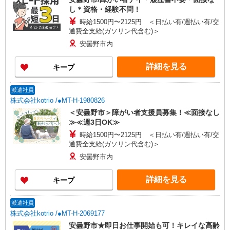
し＊資格・経験不問！
時給1500円〜2125円 ＜日払い有/週払い有/交
通費全支給(ガソリン代含む)＞
安曇野市内
詳細を見る
キープ
派遣社員
株式会社kotrio /●MT-H-1980826
＜安曇野市＞障がい者支援員募集！≪面接なし
≫≪週3日OK≫
時給1500円〜2125円 ＜日払い有/週払い有/交
通費全支給(ガソリン代含む)＞
安曇野市内
詳細を見る
キープ
派遣社員
株式会社kotrio /●MT-H-2069177
安曇野市★即日お仕事開始も可！キレイな高齢