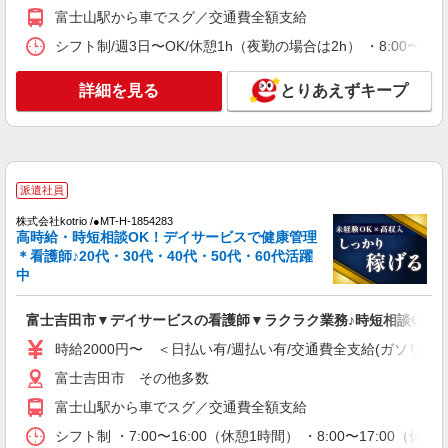
派遣社員
富士山駅から車でスグ／交通費全額支給
（株）ウィルオブ・ワークCW 甲府支店/ms190101
シフト制/週3日〜OK/休憩1h（夜勤の場合は2h） ・8:00〜17:0
病院内の補助staff
時給1300円 ◆前払い・日払い・週払いOK
詳細を見る
とりあえずキープ
山梨県富士吉田市
詳細を見る
キープ
派遣社員
派遣社員
株式会社kotrio /●MT-H-1980697
株式会社kotrio /●MT-H-1854283
富士吉田市＊看護助手＊日払いOK！推し活の
高時給・時短相談OK！デイサービスで健康管理
軍資金も即ゲット◎
＊看護師♪20代・30代・40代・50代・60代活躍
中
時給1500円〜2125円 ＜日払い有/週払い有/交
通費全支給(ガソリン代含む)＞
富士吉田市 その他多数
富士吉田市▼デイサービスの看護師▼ラクラク業務♪時短相談OK
時給2000円〜 ＜日払い有/週払い有/交通費全支給(ガソリン代
詳細を見る
キープ
富士吉田市 その他多数
富士山駅から車でスグ／交通費全額支給
派遣社員
（株）ウィルオブ・ワークCW 甲府支店/ms190101
シフト制 ・7:00〜16:00（休憩1時間） ・8:00〜17:00