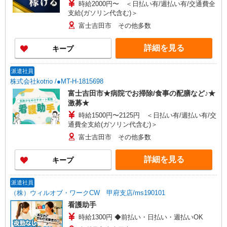
時給2000円〜 ＜日払い有/週払い有/交通費全
支給(ガソリン代含む)＞
富士吉田市 その他多数
詳細を見る
キープ
派遣社員
株式会社kotrio /●MT-H-1815698
富士吉田市★病院でお掃除/食事の配膳など♪★
激募★
時給1500円〜2125円 ＜日払い有/週払い有/交
通費全支給(ガソリン代含む)＞
富士吉田市 その他多数
詳細を見る
キープ
派遣社員
（株）ウィルオブ・ワークCW 甲府支店/ms190101
看護助手
時給1300円 ◆前払い・日払い・週払いOK