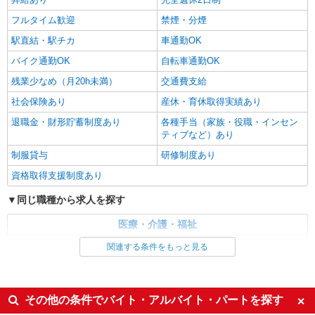
フルタイム歓迎
禁煙・分煙
駅直結・駅チカ
車通勤OK
バイク通勤OK
自転車通勤OK
残業少なめ（月20h未満）
交通費支給
社会保険あり
産休・育休取得実績あり
退職金・財形貯蓄制度あり
各種手当（家族・役職・インセン
ティブなど）あり
制服貸与
研修制度あり
資格取得支援制度あり
同じ職種から求人を探す
医療・介護・福祉
看護師・保健師・看護助手・助産師
関連する条件をもっと見る
同じ特徴から求人を探す
未経験歓迎
ミドル（40代～）活躍中
その他の条件でバイト・アルバイト・パートを探す
ボーナス・賞与あり
車通勤OK