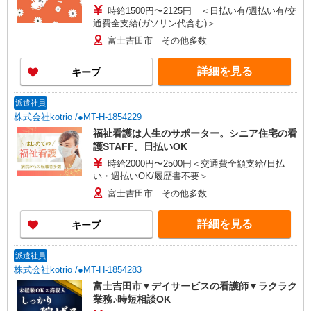
時給1500円〜2125円 ＜日払い有/週払い有/交
通費全支給(ガソリン代含む)＞
富士吉田市 その他多数
詳細を見る
キープ
派遣社員
株式会社kotrio /●MT-H-1854229
福祉看護は人生のサポーター。シニア住宅の看
護STAFF。日払いOK
時給2000円〜2500円＜交通費全額支給/日払
い・週払いOK/履歴書不要＞
富士吉田市 その他多数
詳細を見る
キープ
派遣社員
株式会社kotrio /●MT-H-1854283
富士吉田市▼デイサービスの看護師▼ラクラク
業務♪時短相談OK