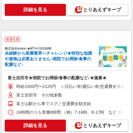
看護助手
時給1300円 ◆前払い・日払い・週払いOK
詳細を見る
とりあえずキープ
山梨県富士吉田市
詳細を見る
キープ
派遣社員
派遣社員
株式会社kotrio /●MT-H-1815698
株式会社kotrio /●MT-H-1959587
未経験から医療業界へチャレンジ★特別な知識
20代〜50代活躍中！デイサービスの看護師＊
や資格は必要ありません♪病院でお掃除/食事の
残業なし◎日勤のみ
配膳など♪
時給2000円〜2500円＜交通費全額支給(ガソリ
ン代含む)/日払い可/週払い可＞
富士吉田市★病院でお掃除/食事の配膳など♪★激募★
富士吉田市 その他多数
時給1500円〜2125円 ＜日払い有/週払い有/交通費全支給(ガ
詳細を見る
富士吉田市 その他多数
キープ
富士山駅から車でスグ／交通費全額支給
派遣社員
24時間のうち実働8時間 （例）7-16時、8-17時 など ※
株式会社kotrio /●MT-H-2051418
≪富士吉田市≫未経験・無資格から看護助手へ
詳細を見る
とりあえずキープ
挑戦！シフト相談OK♪