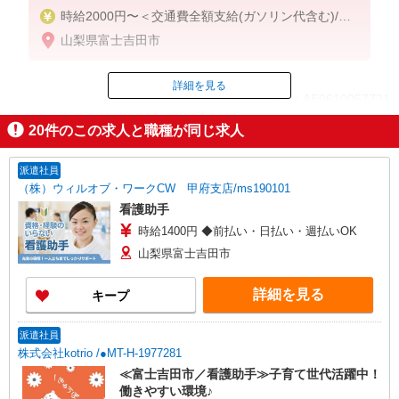
時給2000円〜＜交通費全額支給(ガソリン代含む)/日
払い可/週払い可＞
山梨県富士吉田市
詳細を見る
ID：AE0610057721
20
件のこの求人と職種が同じ求人
掲載期間終了
派遣社員
（株）ウィルオブ・ワークCW 甲府支店/ms190101
看護助手
時給1400円 ◆前払い・日払い・週払いOK
山梨県富士吉田市
詳細を見る
キープ
派遣社員
株式会社kotrio /●MT-H-1977281
≪富士吉田市／看護助手≫子育て世代活躍中！
働きやすい環境♪