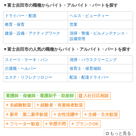
富士吉田市の職種からバイト・アルバイト・パートを探す
交通費支給
社会保険あり
ドライバー・配達
ヘルス・ビューティー
産休・育休取得実績あり
教育・保育
営業
建築・設備・アクティブワーク
清掃・警備・ビルメンテナンス・
設備管理
富士吉田市の人気の職種からバイト・アルバイト・パートを探す
スイーツ・ケーキ・パン
清掃・ハウスクリーニング
介護職・ヘルパー
保育士・保育補助
エステ・リフレクソロジー
配送・配達ドライバー
看護師・保健師・看護助手・助産師
入社日応相談
未経験歓迎
経験者・有資格者歓迎
新卒・第二新卒歓迎
女性活躍中
主婦・主夫歓迎
フリーター歓迎
学歴不問
ブランクOK
もっと見る