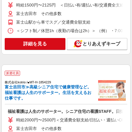
派遣社員
時給1500円〜2125円 ＜日払い有/週払い有/交通費全支給(ガ
株式会社kotrio /●MT-H-2099662
富士吉田市 その他多数
デイサービス看護STAFF｜面接なし！履歴書
不要！ブランクOK◎
富士山駅から車でスグ／交通費全額支給
時給2000円〜2500円＜交通費全額支給(ガソリ
＜シフト制／休憩1h（夜勤の場合は2h）＞ （例） ・7:00〜16:0
ン代含む)/日払い可/週払い可＞
富士吉田市 その他多数
詳細を見る
とりあえずキープ
詳細を見る
キープ
派遣社員
派遣社員
株式会社kotrio /●MT-H-1906653
富士吉田市≫タイパ重視で稼げる看護助手＊無
株式会社kotrio /●MT-H-1854229
料資格支援で時給UP
富士吉田市≫高級シニア住宅で健康管理など。
福祉看護は人生のサポーター。生活を支えるお
時給1500円〜2125円 ＜日払い有/週払い有/交
仕事です。
通費全支給(ガソリン代含む)＞
富士吉田市 その他多数
福祉看護は人生のサポーター。シニア住宅の看護STAFF。日払いO
詳細を見る
時給2000円〜2500円＜交通費全額支給/日払い・週払いOK/
キープ
富士吉田市 その他多数