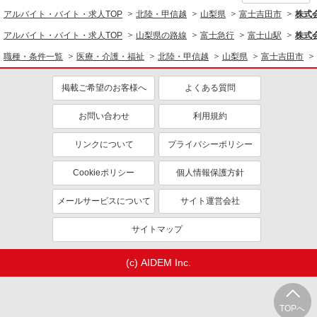
アルバイト・バイト・求人TOP
北陸・甲信越
山梨県
富士吉田市
株式会
アルバイト・バイト・求人TOP
山梨県の路線
富士急行
富士山駅
株式会
職種・条件一覧
医療・介護・福祉
北陸・甲信越
山梨県
富士吉田市
掲載ご希望のお客様へ
よくある質問
お問い合わせ
利用規約
リンクについて
プライバシーポリシー
Cookieポリシー
個人情報保護方針
メールサービスについて
サイト運営会社
サイトマップ
(c) AIDEM Inc.
TOPへ