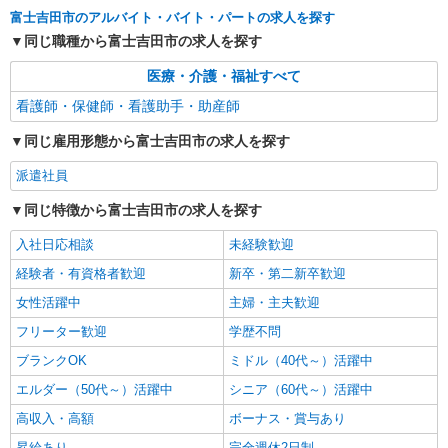
山梨県富士吉田市
富士吉田市のアルバイト・バイト・パートの求人を探す
同じ職種から富士吉田市の求人を探す
詳細を見る
キープ
医療・介護・福祉すべて
派遣社員
看護師・保健師・看護助手・助産師
株式会社kotrio /●MT-H-2009217
＜富士吉田市＞元気も、プライベートも諦めな
同じ雇用形態から富士吉田市の求人を探す
い＊週3〜OK/看護助手
派遣社員
時給1500円〜2125円 ＜日払い有/週払い有/交
通費全支給(ガソリン代含む)＞
同じ特徴から富士吉田市の求人を探す
富士吉田市 その他多数
入社日応相談
未経験歓迎
詳細を見る
キープ
経験者・有資格者歓迎
新卒・第二新卒歓迎
女性活躍中
主婦・主夫歓迎
フリーター歓迎
学歴不問
ブランクOK
ミドル（40代～）活躍中
エルダー（50代～）活躍中
シニア（60代～）活躍中
高収入・高額
ボーナス・賞与あり
昇給あり
完全週休2日制