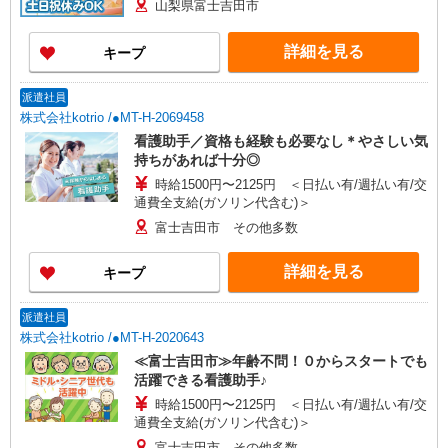
山梨県富士吉田市
詳細を見る
キープ
派遣社員
株式会社kotrio /●MT-H-2069458
看護助手／資格も経験も必要なし＊やさしい気
持ちがあれば十分◎
時給1500円〜2125円 ＜日払い有/週払い有/交
通費全支給(ガソリン代含む)＞
富士吉田市 その他多数
詳細を見る
キープ
派遣社員
株式会社kotrio /●MT-H-2020643
≪富士吉田市≫年齢不問！０からスタートでも
活躍できる看護助手♪
時給1500円〜2125円 ＜日払い有/週払い有/交
通費全支給(ガソリン代含む)＞
富士吉田市 その他多数