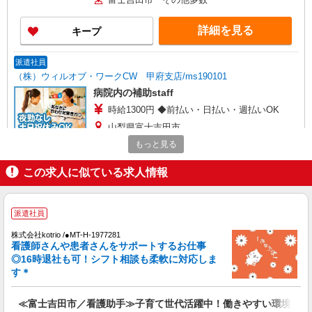
詳細を見る
キープ
派遣社員
（株）ウィルオブ・ワークCW 甲府支店/ms190101
病院内の補助staff
時給1300円 ◆前払い・日払い・週払いOK
山梨県富士吉田市
もっと見る
詳細を見る
キープ
この求人に似ている求人情報
派遣社員
（株）ウィルオブ・ワークCW 甲府支店/ms190101
派遣社員
看護助手
株式会社kotrio /●MT-H-1977281
時給1300円 ◆前払い・日払い・週払いOK
看護師さんや患者さんをサポートするお仕事
山梨県富士吉田市
◎16時退社も可！シフト相談も柔軟に対応しま
す＊
詳細を見る
キープ
≪富士吉田市／看護助手≫子育て世代活躍中！働きやすい環境♪