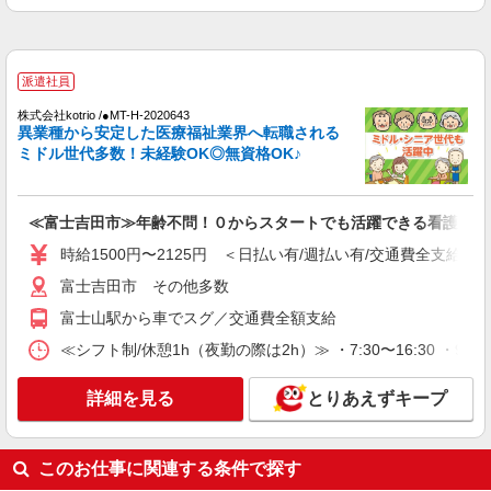
時給1500円〜2125円 ＜日払い有/週払い有/交
通費全支給(ガソリン代含む)＞
富士吉田市 その他多数
派遣社員
詳細を見る
キープ
株式会社kotrio /●MT-H-2020643
異業種から安定した医療福祉業界へ転職される
派遣社員
ミドル世代多数！未経験OK◎無資格OK♪
株式会社kotrio /●MT-H-2093204
＜富士吉田市＞病院の看護助手＊日払いOK！
即高収入可♪
≪富士吉田市≫年齢不問！０からスタートでも活躍できる看護助手
時給1500円〜2125円 ＜日払い有/週払い有/交
時給1500円〜2125円 ＜日払い有/週払い有/交通費全支給(ガ
通費全支給(ガソリン代含む)＞
富士吉田市 その他多数
富士吉田市 その他多数
富士山駅から車でスグ／交通費全額支給
詳細を見る
キープ
≪シフト制/休憩1h（夜勤の際は2h）≫ ・7:30〜16:30 ・9:00
派遣社員
詳細を見る
とりあえずキープ
（株）ウィルオブ・ワークCW 甲府支店/ms190101
看護助手
時給1300円 ◆前払い・日払い・週払いOK
このお仕事に関連する条件で探す