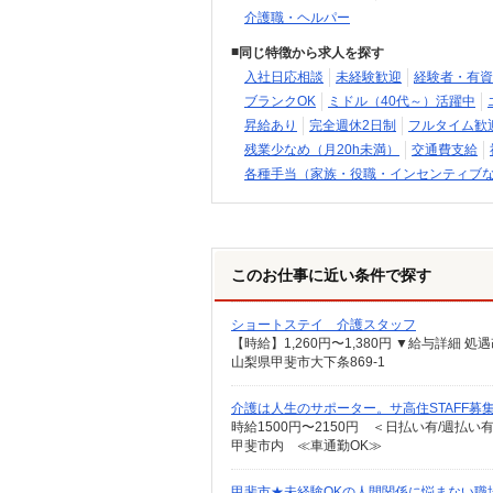
介護職・ヘルパー
同じ特徴から求人を探す
入社日応相談
未経験歓迎
経験者・有資
ブランクOK
ミドル（40代～）活躍中
昇給あり
完全週休2日制
フルタイム歓
残業少なめ（月20h未満）
交通費支給
各種手当（家族・役職・インセンティブ
このお仕事に近い条件で探す
ショートステイ 介護スタッフ
山梨県甲斐市大下条869-1
介護は人生のサポーター。サ高住STAFF募
時給1500円〜2150円 ＜日払い有/週払い
甲斐市内 ≪車通勤OK≫
甲斐市★未経験OKの人間関係に悩まない職