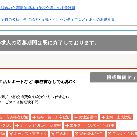
甲斐市の介護職 無資格（施設介護）の派遣社員
甲斐市の各種手当（家族・役職・インセンティブなど）ありの派遣社員
の求人の応募期間は既に終了しております。
や生活サポートなど♪履歴書なしで応募OK
有/週払い有/交通費全支給(ガソリン代含む)＞
サービス＊資格経験不問
者・有資格者歓迎
新卒・第二新卒歓迎
女性活躍中
主婦・主夫歓迎
ンクOK
ミドル（40代～）活躍中
エルダー（50代～）活躍中
高額
ボーナス・賞与あり
昇給あり
完全週休2日制
フルタイム歓