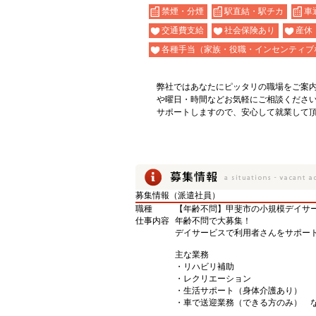
禁煙・分煙
駅直結・駅チカ
車
交通費支給
社会保険あり
産休
各種手当（家族・役職・インセンティブ
弊社ではあなたにピッタリの職場をご案
や曜日・時間などお気軽にご相談くださ
サポートしますので、安心して就業して
募集情報（派遣社員）
職種
【年齢不問】甲斐市の小規模デイサ
仕事内容
年齢不問で大募集！
デイサービスで利用者さんをサポート
主な業務
・リハビリ補助
・レクリエーション
・生活サポート（身体介護あり）
・車で送迎業務（できる方のみ） 