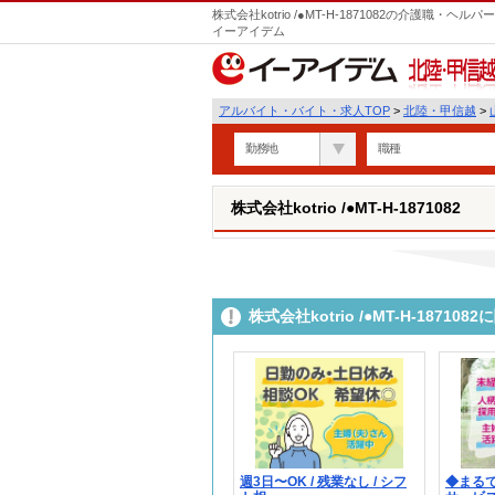
株式会社kotrio /●MT-H-1871082の介護職
イーアイデム
北陸・甲信越
アルバイト・バイト・求人TOP
>
北陸・甲信越
>
勤務地
職種
株式会社kotrio /●MT-H-1871082
株式会社kotrio /●MT-H-187
週3日〜OK / 残業なし / シフ
◆まる