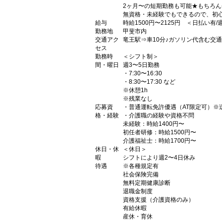
2ヶ月〜の短期勤務も可能★もちろん長
無資格・未経験でもできるので、初
給与
時給1500円〜2125円 ＜日払い有
勤務地
甲斐市内
交通アク
竜王駅⇒車10分♪ガソリン代含む交
セス
勤務時
＜シフト制＞
間・曜日
週3〜5日勤務
・7:30〜16:30
・8:30〜17:30 など
※休憩1h
※残業なし
応募資
・普通運転免許優遇（AT限定可）※
格・経験
・介護職の経験や資格不問
未経験：時給1400円〜
初任者研修：時給1500円〜
介護福祉士：時給1700円〜
休日・休
＜休日＞
暇
シフトにより週2〜4日休み
待遇
※各種規定有
社会保険完備
無料定期健康診断
退職金制度
資格支援（介護資格のみ）
有給休暇
産休・育休