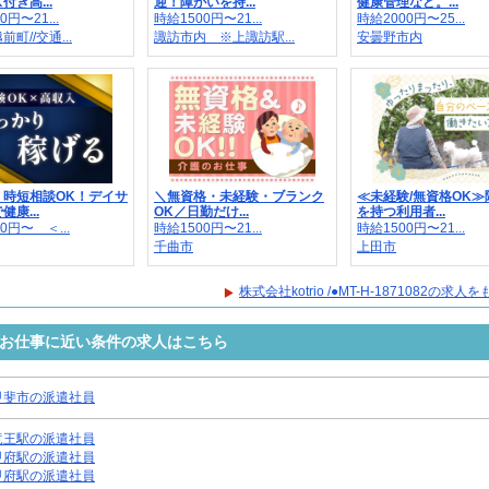
付き高...
迎！障がいを持...
健康管理など。...
0円〜21...
時給1500円〜21...
時給2000円〜25...
町//交通...
諏訪市内 ※上諏訪駅...
安曇野市内
・時短相談OK！デイサ
＼無資格・未経験・ブランク
≪未経験/無資格OK≫
康...
OK／日勤だけ...
を持つ利用者...
0円〜 ＜...
時給1500円〜21...
時給1500円〜21...
千曲市
上田市
株式会社kotrio /●MT-H-1871082の求
1082のお仕事に近い条件の求人はこちら
甲斐市の派遣社員
竜王駅の派遣社員
甲府駅の派遣社員
甲府駅の派遣社員