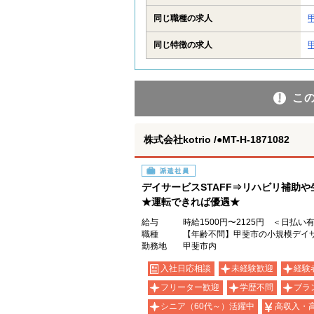
同じ職種の求人
同じ特徴の求人
こ
株式会社kotrio /●MT-H-1871082
派遣社員
デイサービスSTAFF⇒リハビリ補助
★運転できれば優遇★
給与
時給1500円〜2125円 ＜日払い
職種
【年齢不問】甲斐市の小規模デイ
勤務地
甲斐市内
入社日応相談
未経験歓迎
経験
フリーター歓迎
学歴不問
ブラ
シニア（60代～）活躍中
高収入・