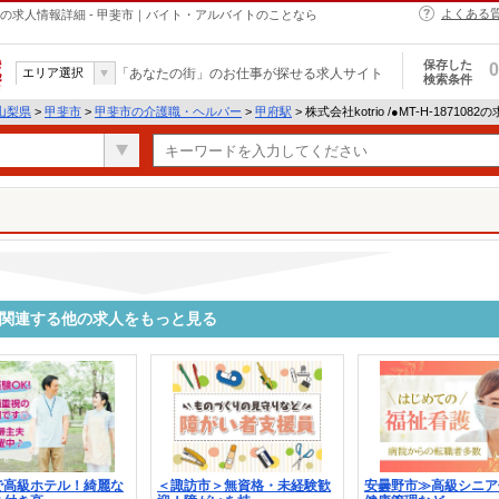
よくある
・ヘルパーの求人情報詳細 - 甲斐市｜バイト・アルバイトのことなら
保存した
0
エリア選択
「あなたの街」のお仕事が探せる求人サイト
検索条件
山梨県
>
甲斐市
>
甲斐市の介護職・ヘルパー
>
甲府駅
> 株式会社kotrio /●MT-H-18710
1082に関連する他の求人をもっと見る
で高級ホテル！綺麗な
＜諏訪市＞無資格・未経験歓
安曇野市≫高級シニア