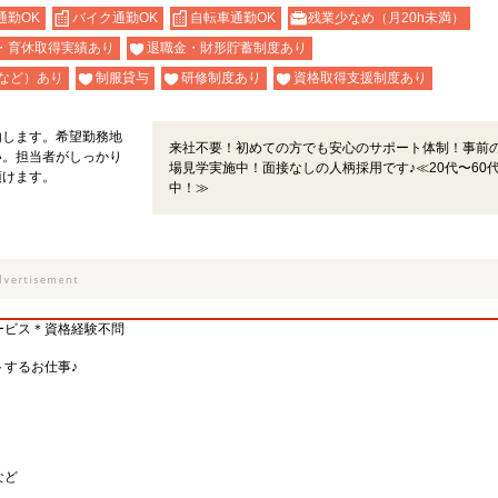
通勤OK
バイク通勤OK
自転車通勤OK
残業少なめ（月20h未満）
・育休取得実績あり
退職金・財形貯蓄制度あり
など）あり
制服貸与
研修制度あり
資格取得支援制度あり
内します。希望勤務地
来社不要！初めての方でも安心のサポート体制！事前
い。担当者がしっかり
場見学実施中！面接なしの人柄採用です♪≪20代〜60
頂けます。
中！≫
ービス＊資格経験不問
するお仕事♪
など