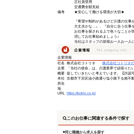
正社員登用
交通費全額支給
備考
★安心して働ける環境が大切★
『希望や制約があるけど介護の仕事
大丈夫かな…』、『自分に合う仕事
お仕事を探される上で色々なことが気
消してお仕事始めましょう♪
当社はスタッフの皆様お一人お一人に
企業情報
社名
株式会社コトリオ
株式会社コトリオ
企業
「当社の使命」は、介護業界で頑張りた
概要
促していきたいと考えています。【許認可番号】
本社
京都市下京区油小路通り塩小路下る南不動
所在
地
URL
https://kotrio.co.jp/
このお仕事に関連する条件で探す
同じ職種から求人を探す