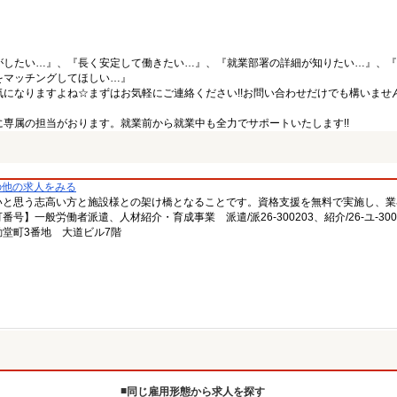
がしたい…』、『長く安定して働きたい…』、『就業部署の詳細が知りたい…』、『
をマッチングしてほしい…』
になりますよね☆まずはお気軽にご連絡ください!!お問い合わせだけでも構いません
専属の担当がおります。就業前から就業中も全力でサポートいたします!!
の他の求人をみる
いと思う志高い方と施設様との架け橋となることです。資格支援を無料で実施し、業
一般労働者派遣、人材紹介・育成事業 派遣/派26-300203、紹介/26-ユ-300
堂町3番地 大道ビル7階
同じ雇用形態から求人を探す