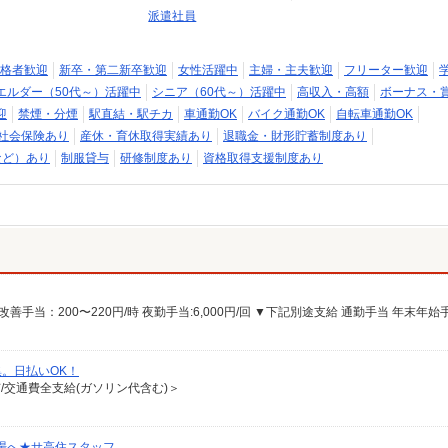
派遣社員
格者歓迎
新卒・第二新卒歓迎
女性活躍中
主婦・主夫歓迎
フリーター歓迎
エルダー（50代～）活躍中
シニア（60代～）活躍中
高収入・高額
ボーナス・
迎
禁煙・分煙
駅直結・駅チカ
車通勤OK
バイク通勤OK
自転車通勤OK
社会保険あり
産休・育休取得実績あり
退職金・財形貯蓄制度あり
など）あり
制服貸与
研修制度あり
資格取得支援制度あり
集。日払いOK！
有/交通費全支給(ガソリン代含む)＞
場へ★サ高住スタッフ