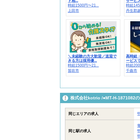
ト相...
サービス
時給1500円〜21...
時給145
上田市
丹生郡越前
＼未経験の方大歓迎／送迎で
高時給
きる方は採用優...
ービスで健
時給1500円〜21...
時給200
笛吹市
千曲市
株式会社kotrio /●MT-H-187
同じエリアの求人
同じ駅の求人