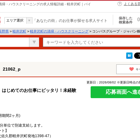
よくある
の清掃・ハウスクリーニングの求人情報詳細 - 軽井沢町｜バイ
保存した
0
エリア選択
「あなたの街」のお仕事が探せる求人サイト
検索条件
長野県
>
軽井沢町
>
軽井沢町の清掃・ハウスクリーニング
> コンパスグループ・ジャパン株式
1062_p
キ
更新日：2026/08/02 ※更新日時点
】はじめてのお仕事にピッタリ！未経験
応募画面へ進
用期間2ヶ月)
1分単位で別途支給します。
ート】
久郡軽井沢町発地1398-47）