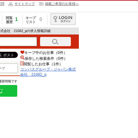
質問
サイトマップ
掲載ご希望のお客様へ
閲覧
キープ
1
0
履歴
リスト
ログイン
会社 21062_pの求人情報詳細
キープ中のお仕事（0件）
保存した検索条件（
0
件）
閲覧したお仕事（1件）
ープ
コンパスグループ・ジャパン株式
会社 21062_p
の最新情報です
む