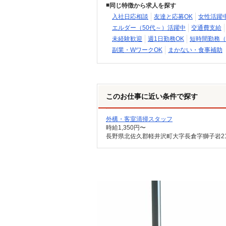
同じ特徴から求人を探す
入社日応相談
友達と応募OK
女性活躍
エルダー（50代～）活躍中
交通費支給
未経験歓迎
週1日勤務OK
短時間勤務（
副業・WワークOK
まかない・食事補助
このお仕事に近い条件で探す
外構・客室清掃スタッフ
時給1,350円〜