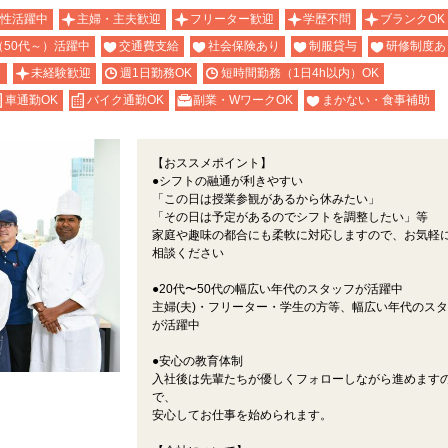
性活躍中
主婦・主夫歓迎
フリーター歓迎
学歴不問
ブランクOK
（50代～）活躍中
交通費支給
社会保険あり
制服貸与
研修制度あ
り
未経験歓迎
週1日勤務OK
短時間勤務（1日4h以内）OK
車通勤OK
バイク通勤OK
副業・WワークOK
まかない・食事補助
【おススメポイント】
●シフトの融通が利きやすい
「この日は授業参観があるから休みたい」
「その日は予定があるのでシフトを調整したい」等
家庭や趣味の都合にも柔軟に対応しますので、お気軽
相談ください
●20代〜50代の幅広い年代のスタッフが活躍中
主婦(夫)・フリーター・学生の方等、幅広い年代のス
が活躍中
●安心の教育体制
入社後は先輩たちが優しくフォローしながら進めます
で、
安心してお仕事を始められます。