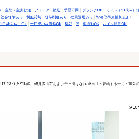
中
主婦・主夫歓迎
フリーター歓迎
学歴不問
ブランクOK
ミドル（40代～）
社会保険あり
制服貸与
研修制度あり
社員登用あり
資格取得支援制度あり
1日4h以内）OK
土日祝のみ勤務OK
早朝
朝
車通勤OK
バイク通勤OK
(AE0