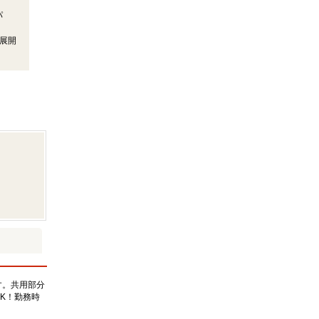
パ
を展開
す。共用部分
K！勤務時