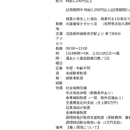
給与
時給1,200円以上
試用期間中 時給1,200円以上(試用期間2
残業が発生した場合、残業代を1分単位
勤務
出版健保すずかり店 （長野県北佐久郡軽井
地
交通
北陸新幹線軽井沢駅より 車で約6分
アク
セス
勤務
09:00〜13:00
時
1日4時間〜OK、土日の内1日〜/週
間・
週あたり最低勤務日数／1日
曜日
応募
学歴・年齢不問
資
未経験者歓迎
格・
経験者歓迎
経験
待遇
社会保険完備
年次有給休暇（勤務条件あり）
食事補助制度（一部、除外店舗あり）
交通費規定内支給（月上限5万円）
従業員紹介制度
各種研修制度
調理師免許取得支援制度（受験費用、書
調理師試験合格祝い金（1万円支給）
備考
【働く環境について】