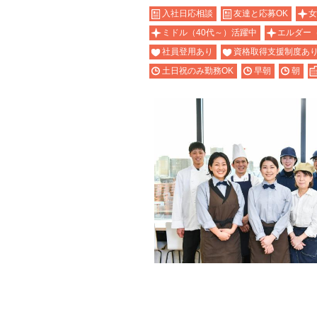
入社日応相談
友達と応募OK
女
ミドル（40代～）活躍中
エルダー
社員登用あり
資格取得支援制度あ
土日祝のみ勤務OK
早朝
朝