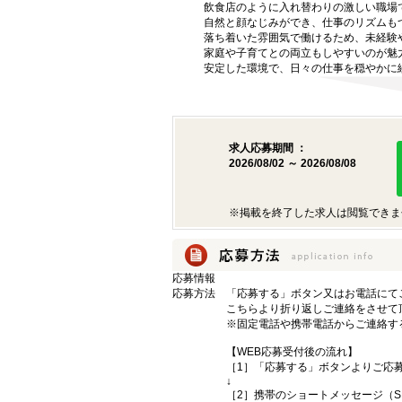
飲食店のように入れ替わりの激しい職場
自然と顔なじみができ、仕事のリズムも
落ち着いた雰囲気で働けるため、未経験
家庭や子育てとの両立もしやすいのが魅
安定した環境で、日々の仕事を穏やかに
求人応募期間 ：
2026/08/02 ～ 2026/08/08
※掲載を終了した求人は閲覧できま
応募情報
応募方法
「応募する」ボタン又はお電話にて
こちらより折り返しご連絡をさせて
※固定電話や携帯電話からご連絡す
【WEB応募受付後の流れ】
［1］「応募する」ボタンよりご応募
↓
［2］携帯のショートメッセージ（