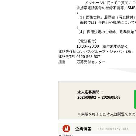
メッセージに従ってご質問にご回
※携帯電話番号の登録不備等、SM
↓
［3］面接実施。履歴書（写真貼付
面接では仕事内容や職場について
↓
［4］ 採用決定のご連絡。勤務開
【電話受付】
10:00〜20:00 ※年末年始除く
連絡先住所
コンパスグループ・ジャパン（株） （
連絡先TEL
0120-563-537
担当
応募受付センター
求人応募期間 ：
2026/08/02 ～ 2026/08/08
※掲載を終了した求人は閲覧できま