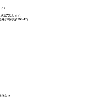
ヶ月)
で別途支給します。
沢町発地1398-47）
籍代負担）