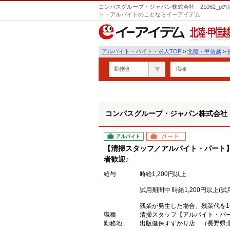
コンパスグループ・ジャパン株式会社 21062_p
ト・アルバイトのことならイーアイデム
北陸・甲信越
アルバイト・バイト・求人TOP
>
北陸・甲信越
>
勤務地
職種
コンパスグループ・ジャパン株式会社 2
アルバイト
パート
【清掃スタッフ／アルバイト・パート
者歓迎♪
給与
時給1,200円以上
試用期間中 時給1,200円以上(試
残業が発生した場合、残業代を
職種
清掃スタッフ【アルバイト・パ
勤務地
出版健保すずかり店 （長野県北佐