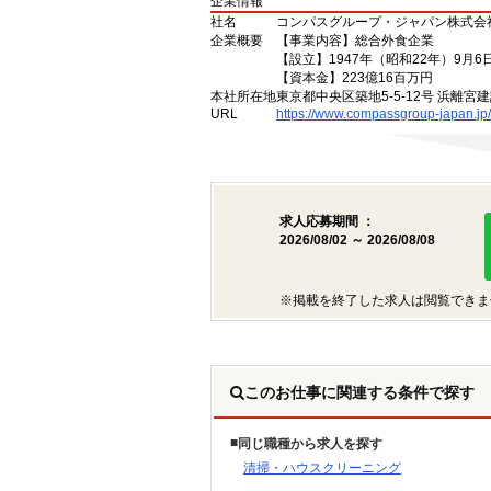
企業情報
社名
コンパスグループ・ジャパン株式会
企業概要
【事業内容】総合外食企業
【設立】1947年（昭和22年）9月6
【資本金】223億16百万円
本社所在地
東京都中央区築地5-5-12号 浜離宮建
URL
https://www.compassgroup-japan.jp/
求人応募期間 ：
2026/08/02 ～ 2026/08/08
※掲載を終了した求人は閲覧できま
このお仕事に関連する条件で探す
同じ職種から求人を探す
清掃・ハウスクリーニング