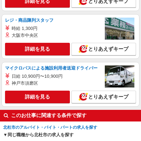
詳細を見る
とりあえずキープ
派遣社員
株式会社綜合キャリアオプション（1314VJ0805G36★63-S-T2）
レジ・商品陳列スタッフ
ステレンス鋼製品づくり/日払いOK
時給 1,300円
時給1,300円〜1,625円 ※経験・能力による
大阪市中央区
※時間外・深夜手当含む 【月収例】25万5000円(7
時間35分×7日+7時間55分×14日+残業・深夜手当)
山梨県北杜市長坂町
詳細を見る
とりあえずキープ
交通費：既定支給
詳細を見る
キープ
マイクロバスによる施設利用者送迎ドライバー
日給 10,900円〜10,900円
神戸市須磨区
詳細を見る
とりあえずキープ
このお仕事に関連する条件で探す
北杜市のアルバイト・バイト・パートの求人を探す
同じ職種から北杜市の求人を探す