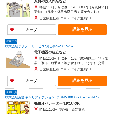
原料の投入作業など
時給1180円 月収例：198、000円（月収例21日
実働）（残業・休日出勤手当て等が含まれていま
す） 交通費全額支給
山梨県北杜市 ＊車・バイク通勤OK
詳細を見る
キープ
派遣社員
株式会社テクノ・サービス/お仕事No/0855267
電子機器の組立など
時給1200円 月収例：195、300円以上可能（残
業・休日出勤手当て等が含まれています） 交通費
全額支給
山梨県北杜市 ＊車・バイク通勤OK
詳細を見る
キープ
派遣社員
株式会社綜合キャリアオプション（1314VJ0805G36★12-N-T4）
機械オペレーター/日払いOK
時給1,150円 交通費：既定支給