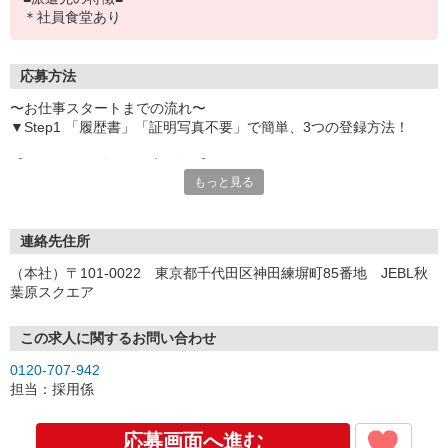
＊社員食堂あり
応募方法
〜お仕事スタートまでの流れ〜
▼Step1 「履歴書」「証明写真不要」で簡単、3つの登録方法！
【オンライン登録（目安5分）】
もっと見る
いつでも好きな時間に登録OK
【電話登録（目安20分）】
受付時間/平日9:00〜19:00
連絡先住所
※電話登録の場合、就業前には登録会へお越しください
（本社）〒101-0022 東京都千代田区神田練塀町85番地 JEBL秋
葉原スクエア
【来場登録（目安1時間30分）】
受付時間/平日10:00〜17:00
この求人に関するお問い合わせ
▼Step2 全国にあるお仕事の中から、あなたにピッタリのお仕事を
0120-707-942
ご案内
担当：採用係
▼Step3 就業前に職場見学で気になる事はしっかりチェック！
▼Step4 気に入ったら雇用契約・お仕事スタート
応募画面へ進む