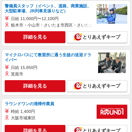
ガラス基板製品の製造における機械操作/日払
警備員スタッフ（イベント、道路、商業施設、
いOK
大型駐車場、JR列車見張りなど）
時給1,500円 交通費：既定支給
日給 11,000円〜12,100円
山梨県北杜市
栃木市・小山市・さいたま市西区・さいたま市岩槻区・久喜市・
詳細を見る
キープ
詳細を見る
とりあえずキープ
派遣社員
マイクロバスにて教習所に通う生徒の送迎ドラ
株式会社綜合キャリアオプション（1314VJ0805G36★25-S-T2）
イバー
機械オペレーター/日払いOK
日給 15,850円
時給1,600円 交通費：既定支給
箕面市
山梨県北杜市
詳細を見る
とりあえずキープ
詳細を見る
キープ
ラウンドワンの清掃作業員
派遣社員
株式会社テクノ・サービス/お仕事No/0847662
時給 1,400円
組立・配線・検査業務
大阪市城東区
時給1450円 月収例：235、900円以上可能（月
収例）（残業・休日出勤手当て等が含まれていま
詳細を見る
とりあえずキープ