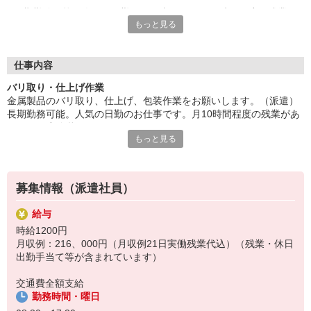
長期勤務可能。人気の日勤のお仕事です。月10時間程度の残業が
もっと見る
あります。小休憩あります。
OJTありで安心スタート。40代の方々など幅広く活躍中。駐車場
完備、車・バイク通勤可能。社員食堂・休憩室あります。
■お友達紹介キャンペーン！デジタルギフト3000円分プレゼント
仕事内容
（当社規定あり）
バリ取り・仕上げ作業
金属製品のバリ取り、仕上げ、包装作業をお願いします。（派遣）
『テクノ・サービス』は、派遣業界大手スタッフサービスグルー
長期勤務可能。人気の日勤のお仕事です。月10時間程度の残業があ
プです。
ります。小休憩あります。
全国にあるお仕事の中から、一人ひとりのスキルや希望条件に応
もっと見る
OJTありで安心スタート。40代の方々など幅広く活躍中。駐車場完
じたお仕事をご案内します。
備、車・バイク通勤可能。社員食堂・休憩室あります。
安全管理体制も万全ですので安心してご就業いただけます。
登録方法は、【オンライン】【電話】【登録会来場】の3つから
募集情報（派遣社員）
選べます♪
★★履歴書・証明写真は不要！★★
給与
また、ご登録済の方はお仕事の紹介がスムーズです。
時給1200円
ご応募お待ちしています。
月収例：216、000円（月収例21日実働残業代込）（残業・休日
出勤手当て等が含まれています）
交通費全額支給
勤務時間・曜日