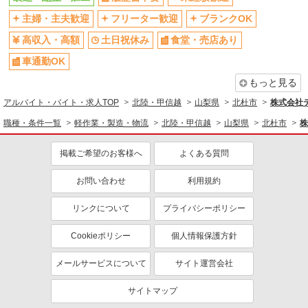
主婦・主夫歓迎
フリーター歓迎
ブランクOK
高収入・高額
土日祝休み
食堂・売店あり
車通勤OK
もっと見る
アルバイト・バイト・求人TOP
北陸・甲信越
山梨県
北杜市
株式会社テ
職種・条件一覧
軽作業・製造・物流
北陸・甲信越
山梨県
北杜市
株
掲載ご希望のお客様へ
よくある質問
お問い合わせ
利用規約
リンクについて
プライバシーポリシー
Cookieポリシー
個人情報保護方針
メールサービスについて
サイト運営会社
サイトマップ