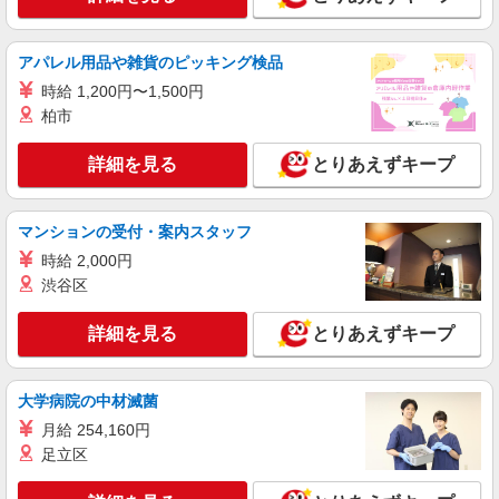
す） 交通費全額支給
山梨県北杜市 ＊車・バイク通勤OK
アパレル用品や雑貨のピッキング検品
詳細を見る
キープ
時給 1,200円〜1,500円
柏市
派遣社員
株式会社綜合キャリアオプション（1314VJ0805G36★5-S-T3）
詳細を見る
とりあえずキープ
自動車や風車用の電池製造/日払いOK
時給1,800円〜2,250円 ※経験・能力による
※深夜手当含む 交通費：既定支給
マンションの受付・案内スタッフ
山梨県北杜市大泉町
時給 2,000円
渋谷区
詳細を見る
キープ
詳細を見る
とりあえずキープ
派遣社員
株式会社綜合キャリアオプション（1314VJ0805G36★92-S-T3）
ガス容器の製造・運搬/日払いOK
大学病院の中材滅菌
時給1,300円
月給 254,160円
山梨県北杜市
足立区
詳細を見る
キープ