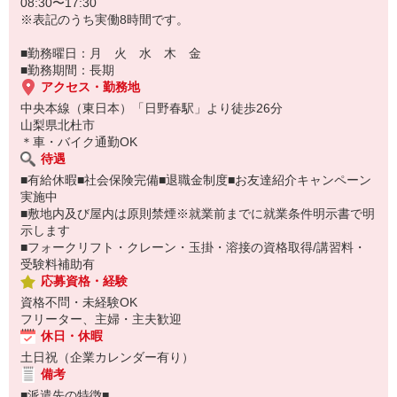
08:30〜17:30
※表記のうち実働8時間です。
■勤務曜日：月 火 水 木 金
■勤務期間：長期
アクセス・勤務地
中央本線（東日本）「日野春駅」より徒歩26分
山梨県北杜市
＊車・バイク通勤OK
待遇
■有給休暇■社会保険完備■退職金制度■お友達紹介キャンペーン
実施中
■敷地内及び屋内は原則禁煙※就業前までに就業条件明示書で明
示します
■フォークリフト・クレーン・玉掛・溶接の資格取得/講習料・
受験料補助有
応募資格・経験
資格不問・未経験OK
フリーター、主婦・主夫歓迎
休日・休暇
土日祝（企業カレンダー有り）
備考
■派遣先の特徴■