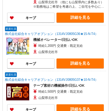
山梨県北杜市 （他にも山梨県内に多数あり）
※勤務地はご希望を考慮の上、ご自宅を中心に通
勤時間120分圏内のエリアとなります。（転勤な
し）
詳細を見る
キープ
派遣社員
株式会社綜合キャリアオプション（1314VJ0805G36★15-N-T4）
機械オペレーター/日払いOK
時給1,200円 交通費：既定支給
山梨県北杜市
詳細を見る
キープ
派遣社員
株式会社綜合キャリアオプション（1314VJ0805G37★10-N-T4）
テープ素材の機械操作/日払いOK
時給1,500円 交通費：既定支給
山梨県北杜市
詳細を見る
キープ