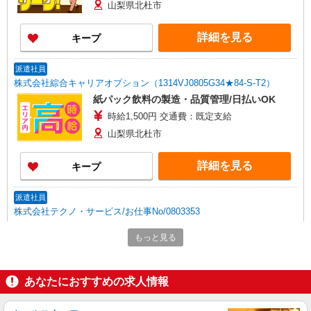
山梨県北杜市
詳細を見る
キープ
派遣社員
株式会社綜合キャリアオプション（1314VJ0805G34★84-S-T2）
紙パック飲料の製造・品質管理/日払いOK
時給1,500円 交通費：既定支給
山梨県北杜市
詳細を見る
キープ
派遣社員
株式会社テクノ・サービス/お仕事No/0803353
加工・組立作業など
もっと見る
時給1500円 月収例：228、700円以上可能（月
収例）（残業・休日出勤手当て等が含まれていま
す） 交通費全額支給
山梨県北杜市 ＊車通勤OK
あなたにおすすめの求人情報
詳細を見る
キープ