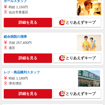
ホールスタッフ
時給 1,150円
派遣社員
仙台市青葉区
株式会社テクノ・サービス/お仕事No/0889336
組立・検査業務
詳細を見る
とりあえずキープ
時給1200円 月収例：195、000円（月収例21日
実働）（残業・休日出勤手当て等が含まれていま
す） 交通費全額支給
山梨県北杜市 ＊車・バイク通勤OK
総合病院の清掃
月給 257,400円
詳細を見る
キープ
港区
派遣社員
詳細を見る
とりあえずキープ
株式会社テクノ・サービス/お仕事No/0900772
機械オペレーター
時給1200円 月収例：216、000円（月収例21日
レジ・商品陳列スタッフ
実働残業代込）（残業・休日出勤手当て等が含ま
時給 1,180円
れています） 交通費全額支給
山梨県北杜市 ＊車・バイク通勤OK
堺市堺区
詳細を見る
キープ
詳細を見る
とりあえずキープ
派遣社員