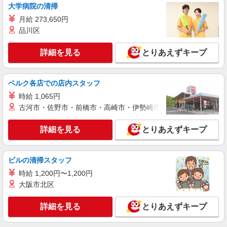
大学病院の清掃
株式会社綜合キャリアオプション（1314VJ0805G36★49-S-T3）
電池づくりのマシン操作&見た目チェック/日払
月給 273,650円
いOK
品川区
時給1,500円〜1,875円 ※経験・能力による
※深夜手当含む※研修時の時給変動なし 【月収
詳細を見る
とりあえずキープ
例】25万1000円(10時間30分×15日+深夜手当) ※
山梨県北杜市大泉町
研修後※1ヶ月単位の変形労働制 交通費：既定支
給
ベルク各店での店内スタッフ
詳細を見る
キープ
時給 1,065円
古河市・佐野市・前橋市・高崎市・伊勢崎市・太田市・館林市・
派遣社員
株式会社テクノ・サービス/お仕事No/0898917
詳細を見る
電子機器組立・検査
とりあえずキープ
時給1200円 月収例：195、000円（月収例21日
実働）（残業・休日出勤手当て等が含まれていま
ビルの清掃スタッフ
す） 交通費全額支給
山梨県北杜市 ＊車・バイク通勤OK
時給 1,200円〜1,200円
大阪市北区
詳細を見る
キープ
詳細を見る
とりあえずキープ
派遣社員
株式会社綜合キャリアオプション（1314VJ0805G36★45-N-T4）