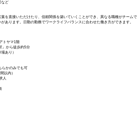
業など
言葉を直接いただけたり、信頼関係を築いていくことができ、異なる職種がチームで
いがあります。日勤の勤務でワークライフバランスに合わせた働き方ができます。
ピアトヤマ1階
駅」から徒歩約5分
車場あり）
ちらかのみでも可
時間以内）
求人
須