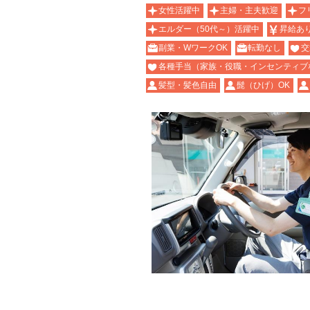
女性活躍中
主婦・主夫歓迎
フ
エルダー（50代～）活躍中
昇給あ
副業・WワークOK
転勤なし
交
各種手当（家族・役職・インセンティブ
髪型・髪色自由
髭（ひげ）OK