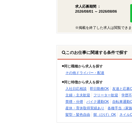
求人応募期間 ：
2026/08/01 ～ 2026/08/06
※掲載を終了した求人は閲覧できま
このお仕事に関連する条件で探す
同じ職種から求人を探す
その他ドライバー・配達
同じ特徴から求人を探す
入社日応相談
即日勤務OK
友達と応募O
主婦・主夫歓迎
フリーター歓迎
学歴不
禁煙・分煙
バイク通勤OK
自転車通勤O
産休・育休取得実績あり
各種手当（家
髪型・髪色自由
髭（ひげ）OK
ネイルO