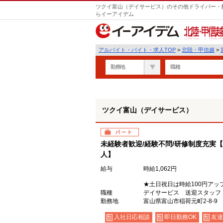
ツクイ富山（デイサービス）のその他ドライバー・配
らイーアイデム
北陸・甲信越
アルバイト・バイト・求人TOP
>
北陸・甲信越
>
勤務地
職種
ツクイ富山（デイサービス）
パート
未経験者歓迎/経験不問/研修制度充実
人】
給与
時給1,062円
★土日祝日は時給100円アッ
職種
デイサービス 送迎スタッフ
勤務地
富山県富山市稲荷元町2-8-9
入社日応相談
即日勤務OK
友達