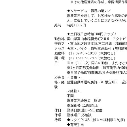
※その他送迎表の作成、車両清掃作
★＼サービス・職種の魅力／
送迎業務を通して、お客様から感謝の
え、支援していくことに大きなやりが
給与
時給1,062円
★土日祝日は時給100円アップ！
勤務地
富山県富山市稲荷元町2-8-9 アクト
交通ア
・富山地方鉄道本線/不二越線「稲荷町
クセス
★車・バイク・自転車通勤可（無料駐
勤務時
（1）07:45〜10:00（休憩なし）
間・曜
（2）15:00〜17:15（休憩なし）
日
※※（1）（2）両方の勤務、またはど
※1ヶ月変形労働時間（週実働平均40
※月間労働87時間未満/社会保険非加入
応募資
＜資格＞
格・経
普通自動車運転免許（AT限定可） 必
験
＜経験＞
不問
送迎業務経験者 歓迎
※深夜帯は18歳以上
休日・
勤務日数:週1〜5日程度
休暇
勤務曜日:応相談
待遇
◆ツクイPLUS（独自の福利厚生制度）
◆育児手当