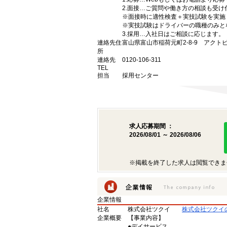
2.面接…ご質問や働き方の相談も受け
※面接時に適性検査＋実技試験を実施
※実技試験はドライバーの職種のみと
3.採用…入社日はご相談に応じます。
連絡先住
富山県富山市稲荷元町2-8-9 アクト
所
連絡先
0120-106-311
TEL
担当
採用センター
求人応募期間 ：
2026/08/01 ～ 2026/08/06
※掲載を終了した求人は閲覧できま
企業情報
社名
株式会社ツクイ
株式会社ツクイ
企業概要
【事業内容】
●デイサービス