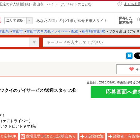
よくある
達の求人情報詳細 - 富山市｜バイト・アルバイトのことな
保存した
0
エリア選択
「あなたの街」のお仕事が探せる求人サイト
検索条件
富山県
>
富山市
>
富山市のその他ドライバー・配達
>
稲荷町(富山)駅
> ツクイ富山（デイ
キ
更新日：2026/08/01 ※更新日時点
【ツクイのデイサービス/送迎スタッフ求
応募画面へ進
プ！
（ケアドライバー）
 アクトピアトヤマ1階
と応募OK
職場見学OKまたは説明会あり
未経験歓迎
経験者・有資格