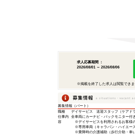
求人応募期間 ：
2026/08/01 ～ 2026/08/06
※掲載を終了した求人は閲覧できま
募集情報（パート）
職種
デイサービス 送迎スタッフ（ケアド
仕事内
全車両にカーナビ・バックモニター付
容
※デイサービスを利用されるお客様
※専用車両（キャラバン・ハイエース
※乗降時の介護補助（歩行介助・車