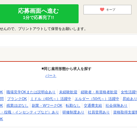
応募画面へ進む
キープ
1分で応募完了!!
せんので、プリントアウトして保管をお願いします。
同じ雇用形態から求人を探す
パート
K
職場見学OKまたは説明会あり
未経験歓迎
経験者・有資格者歓迎
女性活躍
問
ブランクOK
ミドル（40代～）活躍中
エルダー（50代～）活躍中
昇給あ
K
残業ほぼなし
副業・WワークOK
転勤なし
交通費支給
社会保険あり
族・役職・インセンティブなど）あり
研修制度あり
社員登用あり
資格取得支援
K