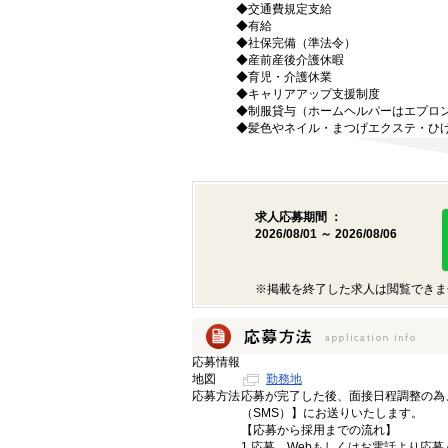
◆交通費規定支給
◆有給
◆社保完備（準法令）
◆産前産後介護休暇
◆育児・介護休業
◆キャリアアップ支援制度
◆制服貸与（ホームヘルパーはエプロ
◆髪色やネイル・まつげエクステ・ひ
求人応募期間 ：
2026/08/01 ～ 2026/08/06
※掲載を終了した求人は閲覧できま
応募情報
地図
勤務地
応募方法
応募が完了した後、面接日程調整の為
（SMS）】にお送りいたします。
【応募から採用までの流れ】
1.応募…Webもしくはお電話より応