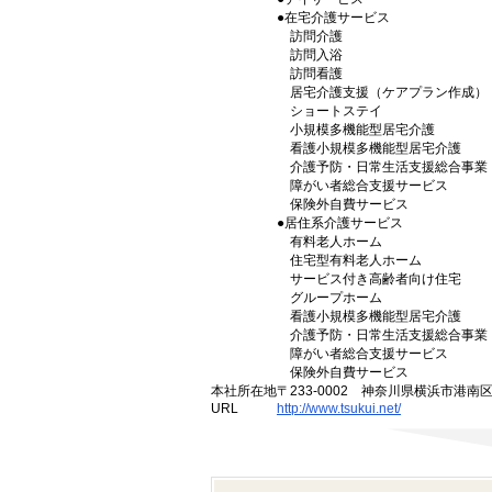
●在宅介護サービス
訪問介護
訪問入浴
訪問看護
居宅介護支援（ケアプラン作成）
ショートステイ
小規模多機能型居宅介護
看護小規模多機能型居宅介護
介護予防・日常生活支援総合事業
障がい者総合支援サービス
保険外自費サービス
●居住系介護サービス
有料老人ホーム
住宅型有料老人ホーム
サービス付き高齢者向け住宅
グループホーム
看護小規模多機能型居宅介護
介護予防・日常生活支援総合事業
障がい者総合支援サービス
保険外自費サービス
本社所在地
〒233-0002 神奈川県横浜市港南
URL
http://www.tsukui.net/