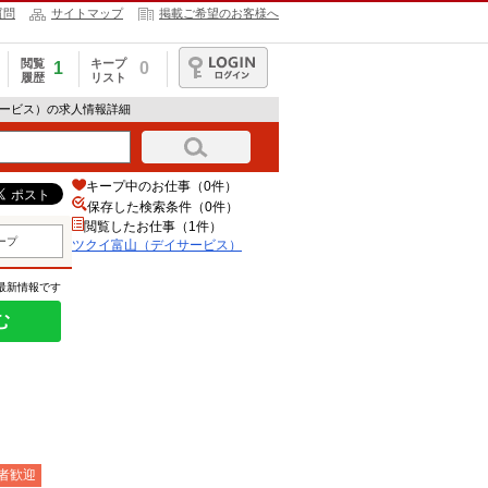
質問
サイトマップ
掲載ご希望のお客様へ
閲覧
キープ
1
0
履歴
リスト
ログイン
サービス）の求人情報詳細
キープ中のお仕事（0件）
保存した検索条件（
0
件）
閲覧したお仕事（1件）
ープ
ツクイ富山（デイサービス）
の最新情報です
む
者歓迎