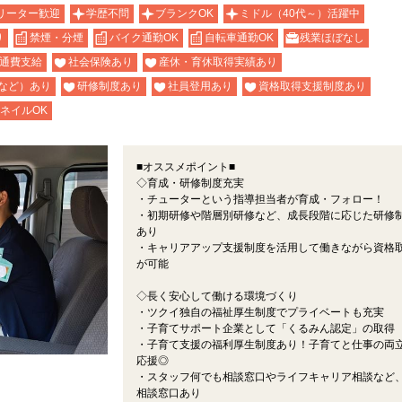
リーター歓迎
学歴不問
ブランクOK
ミドル（40代～）活躍中
り
禁煙・分煙
バイク通勤OK
自転車通勤OK
残業ほぼなし
通費支給
社会保険あり
産休・育休取得実績あり
など）あり
研修制度あり
社員登用あり
資格取得支援制度あり
ネイルOK
■オススメポイント■
◇育成・研修制度充実
・チューターという指導担当者が育成・フォロー！
・初期研修や階層別研修など、成長段階に応じた研修
あり
・キャリアアップ支援制度を活用して働きながら資格
が可能
◇長く安心して働ける環境づくり
・ツクイ独自の福祉厚生制度でプライベートも充実
・子育てサポート企業として「くるみん認定」の取得
・子育て支援の福利厚生制度あり！子育てと仕事の両
応援◎
・スタッフ何でも相談窓口やライフキャリア相談など
相談窓口あり