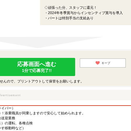
◇頑張った分、スタッフに還元！
・2024年冬季賞与からインセンティブ賞与を導入
・パートは特別手当の支給あり
応募画面へ進む
キープ
1分で応募完了!!
せんので、プリントアウトして保管をお願いします。
ライバー）
き！添乗職員が同乗しますので安心して始められます。
の送迎業務
）の運転、各種点検
いす移動時など）