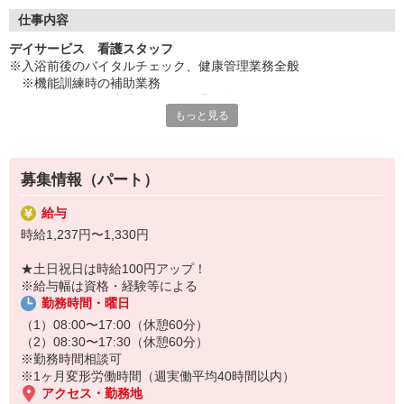
◇長く安心して働ける環境づくり
・ツクイ独自の福祉厚生制度でプライベートも充実
仕事内容
・子育てサポート企業として「くるみん認定」の取得
デイサービス 看護スタッフ
・子育て支援の福利厚生制度あり！子育てと仕事の両立を応援◎
※入浴前後のバイタルチェック、健康管理業務全般
・スタッフ何でも相談窓口やライフキャリア相談など、各相談窓
※機能訓練時の補助業務
口あり
※他スタッフと連携してのケア業務全般
もっと見る
※各種記録業務など
◇頑張った分、スタッフに還元！
・2024年冬季賞与からインセンティブ賞与を導入
★＼サービス・職種の魅力／
・パートは特別手当の支給あり
デイサービスでお客様の生活に寄り添い、ゆっくりと時間をかけな
募集情報（パート）
がら信頼関係を築くことができること、他業種との協力や連携を図
りながら支援していけることも魅力です。お客様から感謝の言葉を
給与
直接いただけることがやりがいにもつながります。日勤の勤務でワ
時給1,237円〜1,330円
ークライフバランスに合わせた働き方ができます。
★土日祝日は時給100円アップ！
※給与幅は資格・経験等による
勤務時間・曜日
（1）08:00〜17:00（休憩60分）
（2）08:30〜17:30（休憩60分）
※勤務時間相談可
※1ヶ月変形労働時間（週実働平均40時間以内）
アクセス・勤務地