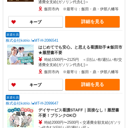
通費全支給(ガソリン代含む)＞
飯田市内 ※最寄り：飯田・鼎・伊那八幡等
詳細を見る
キープ
派遣社員
株式会社kotrio /●MT-H-2086541
はじめてでも安心。と思える看護助手★飯田市
★履歴書不要
時給1500円〜2125円 ＜日払い有/週払い有/交
通費全支給(ガソリン代含む)＞
飯田市内 ※最寄り：飯田・鼎・伊那八幡等
詳細を見る
キープ
派遣社員
株式会社kotrio /●MT-H-2099647
デイサービス看護STAFF｜面接なし！履歴書
不要！ブランクOK◎
時給2000円〜2500円＜交通費全額支給(ガソリ
ン代含む)/日払い可/週払い可＞