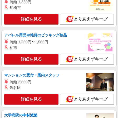
時給 1,350円
船橋市
詳細を見る
キープ
詳細を見る
とりあえずキープ
派遣社員
株式会社kotrio /●MT-H-1854221
福祉看護は人生のサポーター。シニア住宅の看
アパレル用品や雑貨のピッキング検品
護STAFF。日払いOK
時給 1,200円〜1,500円
時給2000円〜2500円＜交通費全額支給/日払
柏市
い・週払いOK/履歴書不要＞
飯田市内
詳細を見る
とりあえずキープ
詳細を見る
キープ
マンションの受付・案内スタッフ
派遣社員
時給 2,000円
株式会社kotrio /●MT-H-1815688
渋谷区
飯田市★病院でお掃除/食事の配膳など♪★激募
★
詳細を見る
とりあえずキープ
時給1500円〜2125円 ＜日払い有/週払い有/交
通費全支給(ガソリン代含む)＞
飯田市内
大学病院の中材滅菌