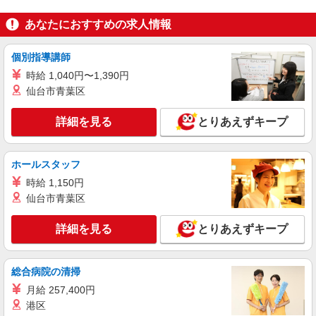
飯田市内
あなたにおすすめの求人情報
詳細を見る
キープ
個別指導講師
派遣社員
時給 1,040円〜1,390円
株式会社kotrio /●MT-H-2020644
仙台市青葉区
≪飯田市≫年齢不問！０からスタートでも活躍
できる看護助手♪
詳細を見る
とりあえずキープ
時給1500円〜2125円 ＜日払い有/週払い有/交
通費全支給(ガソリン代含む)＞
ホールスタッフ
飯田市内 ※最寄り：飯田・鼎・伊那八幡等
時給 1,150円
詳細を見る
仙台市青葉区
キープ
詳細を見る
とりあえずキープ
派遣社員
株式会社kotrio /●MT-H-1959130
飯田市｜看護師さんのサポートスタッフ募集♪
総合病院の清掃
医療行為なし
月給 257,400円
時給1500円〜2125円 ＜日払い有/週払い有/交
通費全支給(ガソリン代含む)＞
港区