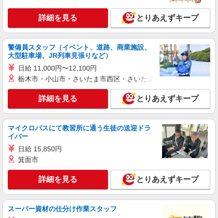
詳細を見る
とりあえずキープ
詳細を見る
キープ
派遣社員
警備員スタッフ（イベント、道路、商業施設、
株式会社kotrio /●MT-H-2093205
大型駐車場、JR列車見張りなど）
＜飯田市＞病院の看護助手＊日払いOK！即高
日給 11,000円〜12,100円
収入可♪
栃木市・小山市・さいたま市西区・さいたま市岩槻区・久喜市・
時給1500円〜2125円 ＜日払い有/週払い有/交
通費全支給(ガソリン代含む)＞
詳細を見る
とりあえずキープ
飯田市内 ※最寄り：飯田・鼎・伊那八幡等
マイクロバスにて教習所に通う生徒の送迎ドラ
詳細を見る
キープ
イバー
日給 15,850円
派遣社員
箕面市
株式会社kotrio /●MT-H-1906655
飯田市≫タイパ重視で稼げる看護助手＊無料資
詳細を見る
とりあえずキープ
格支援で時給UP
時給1500円〜2125円 ＜日払い有/週払い有/交
通費全支給(ガソリン代含む)＞
スーパー資材の仕分け作業スタッフ
飯田市内 ※最寄り：飯田・鼎・伊那八幡等