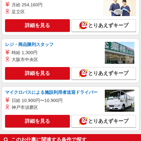
月給 254,160円
詳細を見る
キープ
足立区
派遣社員
詳細を見る
とりあえずキープ
株式会社kotrio /●MT-H-2051419
≪飯田市≫未経験・無資格から看護助手へ挑
戦！シフト相談OK♪
レジ・商品陳列スタッフ
時給1500円〜2125円 ＜日払い有/週払い有/交
時給 1,300円
通費全支給(ガソリン代含む)＞
大阪市中央区
飯田市内 ※最寄り：飯田・鼎・伊那八幡等
詳細を見る
とりあえずキープ
詳細を見る
キープ
マイクロバスによる施設利用者送迎ドライバー
派遣社員
株式会社kotrio /●MT-H-1977283
日給 10,900円〜10,900円
≪飯田市／看護助手≫子育て世代活躍中！働き
神戸市須磨区
やすい環境♪
時給1500円〜2125円 ＜日払い有/週払い有/交
詳細を見る
とりあえずキープ
通費全支給(ガソリン代含む)＞
飯田市内 ※最寄り：飯田・鼎・伊那八幡等
このお仕事に関連する条件で探す