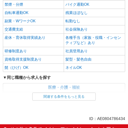
禁煙・分煙
バイク通勤OK
自転車通勤OK
残業ほぼなし
副業・WワークOK
転勤なし
交通費支給
社会保険あり
産休・育休取得実績あり
各種手当（家族・役職・インセン
ティブなど）あり
研修制度あり
社員登用あり
資格取得支援制度あり
髪型・髪色自由
髭（ひげ）OK
ネイルOK
同じ職種から求人を探す
医療・介護・福祉
看護師・保健師・看護助手・助産師
関連する条件をもっと見る
同じ特徴から求人を探す
未経験歓迎
ミドル（40代～）活躍中
ID：AE0804786434
副業・WワークOK
交通費支給