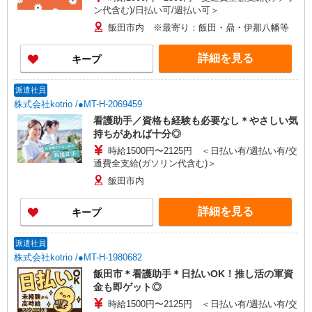
ン代含む)/日払い可/週払い可＞
飯田市内 ※最寄り：飯田・鼎・伊那八幡等
詳細を見る
キープ
派遣社員
株式会社kotrio /●MT-H-2069459
看護助手／資格も経験も必要なし＊やさしい気
持ちがあれば十分◎
時給1500円〜2125円 ＜日払い有/週払い有/交
通費全支給(ガソリン代含む)＞
飯田市内
詳細を見る
キープ
派遣社員
株式会社kotrio /●MT-H-1980682
飯田市＊看護助手＊日払いOK！推し活の軍資
金も即ゲット◎
時給1500円〜2125円 ＜日払い有/週払い有/交