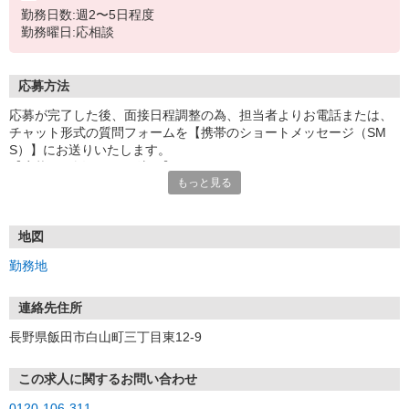
勤務日数:週2〜5日程度
勤務曜日:応相談
応募方法
応募が完了した後、面接日程調整の為、担当者よりお電話または、
チャット形式の質問フォームを【携帯のショートメッセージ（SM
S）】にお送りいたします。
【応募から採用までの流れ】
もっと見る
1.応募…Webもしくはお電話より応募ください。
2.面接…ご質問や働き方の相談も受け付けます。
※面接時に適性検査＋実技試験を実施
※実技試験はドライバーの職種のみとなります。
地図
3.採用…入社日はご相談に応じます。
勤務地
連絡先住所
長野県飯田市白山町三丁目東12-9
この求人に関するお問い合わせ
0120-106-311