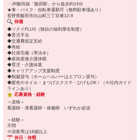
・JR飯田線「飯田駅」から徒歩約14分
★車・バイク・自転車通勤可（無料駐車場あり）
長野県飯田市白山町三丁目東12-9
待遇
◆ツクイPLUS（独自の福利厚生制度）
◆育児手当
◆交通費規定支給
◆有給
◆社保完備（準法令）
◆産前産後介護休暇
◆育児・介護休業
◆キャリアアップ支援制度
◆制服貸与（ホームヘルパーはエプロン貸与）
◆髪色やネイル・まつげエクステ・ひげもOK！（※社内ガイド
ラインあり）
応募資格・経験
＜資格＞
看護師・准看護師・保健師 いずれか必須
＜経験＞
不問
※深夜帯は18歳以上
休日・休暇