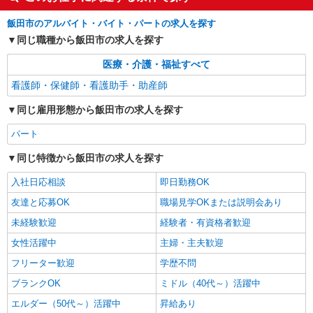
詳細を見る
キープ
飯田市のアルバイト・バイト・パートの求人を探す
同じ職種から飯田市の求人を探す
派遣社員
株式会社kotrio /●MT-H-1908973
医療・介護・福祉すべて
飯田市＊病院のサポート役♪高時給＆充実の研
看護師・保健師・看護助手・助産師
修で安心スタート
時給1500円〜2125円 ＜日払い有/週払い有/交
同じ雇用形態から飯田市の求人を探す
通費全支給(ガソリン代含む)＞
パート
飯田市内 ※最寄り：飯田・鼎・伊那八幡等
同じ特徴から飯田市の求人を探す
詳細を見る
キープ
入社日応相談
即日勤務OK
友達と応募OK
職場見学OKまたは説明会あり
未経験歓迎
経験者・有資格者歓迎
女性活躍中
主婦・主夫歓迎
フリーター歓迎
学歴不問
ブランクOK
ミドル（40代～）活躍中
エルダー（50代～）活躍中
昇給あり