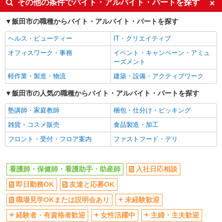
その他の条件でバイト・アルバイト・パートを探す
社会保険あり
産休・育休取得実績あり
飯田市の職種からバイト・アルバイト・パートを探す
社員登用あり
ヘルス・ビューティー
IT・クリエイティブ
オフィスワーク・事務
イベント・キャンペーン・アミュ
ーズメント
軽作業・製造・物流
建築・設備・アクティブワーク
飯田市の人気の職種からバイト・アルバイト・パートを探す
塾講師・家庭教師
梱包・仕分け・ピッキング
雑貨・コスメ販売
食品製造・加工
フロント・受付・フロア案内
ファストフード・デリ
看護師・保健師・看護助手・助産師
入社日応相談
即日勤務OK
友達と応募OK
職場見学OKまたは説明会あり
未経験歓迎
経験者・有資格者歓迎
女性活躍中
主婦・主夫歓迎