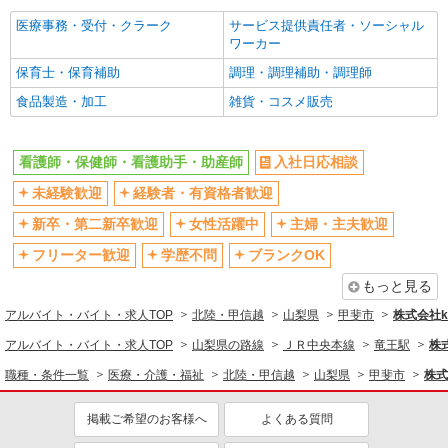
医療事務・受付・クラーク
サービス提供責任者・ソーシャル
ワーカー
保育士・保育補助
調理・調理補助・調理師
食品製造・加工
雑貨・コスメ販売
看護師・保健師・看護助手・助産師
入社日応相談
未経験歓迎
経験者・有資格者歓迎
新卒・第二新卒歓迎
女性活躍中
主婦・主夫歓迎
フリーター歓迎
学歴不問
ブランクOK
もっと見る
アルバイト・バイト・求人TOP
北陸・甲信越
山梨県
甲斐市
株式会社ko
アルバイト・バイト・求人TOP
山梨県の路線
ＪＲ中央本線
竜王駅
株式
職種・条件一覧
医療・介護・福祉
北陸・甲信越
山梨県
甲斐市
株式
掲載ご希望のお客様へ
よくある質問