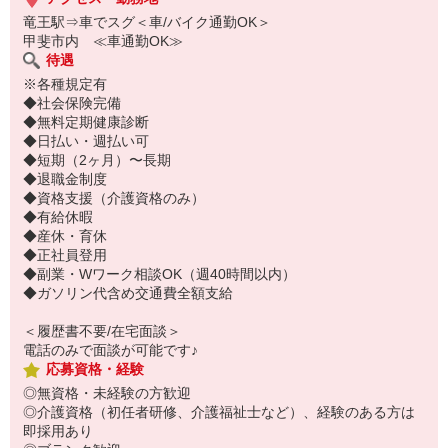
竜王駅⇒車でスグ＜車/バイク通勤OK＞
甲斐市内 ≪車通勤OK≫
待遇
※各種規定有
◆社会保険完備
◆無料定期健康診断
◆日払い・週払い可
◆短期（2ヶ月）〜長期
◆退職金制度
◆資格支援（介護資格のみ）
◆有給休暇
◆産休・育休
◆正社員登用
◆副業・Wワーク相談OK（週40時間以内）
◆ガソリン代含め交通費全額支給
＜履歴書不要/在宅面談＞
電話のみで面談が可能です♪
応募資格・経験
◎無資格・未経験の方歓迎
◎介護資格（初任者研修、介護福祉士など）、経験のある方は
即採用あり