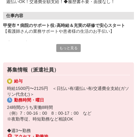
週払いOK！交通費全額支給！◆履歴書不要・面接なし！
仕事内容
甲斐市＊病院のサポート役♪高時給＆充実の研修で安心スタート
【看護師さんの業務サポートや患者様の生活のお手伝い】
▼主なお仕事▼
もっと見る
・病室内のシーツ交換や清掃
・病院食の配膳や下膳
・患者さんに合わせた生活介助
・医療器具の片づけや消毒 など
募集情報（派遣社員）
※医療行為なし
給与
手厚い教育体制で丁寧にレクチャー！
時給1500円〜2125円 ＜日払い有/週払い有/交通費全支給(ガソ
未経験から医療現場をサポート♪
リン代含む)＞
まずはお気軽にご応募お待ちしております♪
勤務時間・曜日
24時間のうち実働8時間
（例）7：00-16：00 8：00-17：00 など
※夜勤専従、時短勤務など相談OK
◆週3〜勤務
アクセス・勤務地