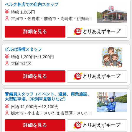
ベルク各店での店内スタッフ
通費全支給(ガソリン代含む)＞
甲斐市内 ≪車通勤OK≫
時給 1,065円
古河市・佐野市・前橋市・高崎市・伊勢崎市・太田市・館林市・
詳細を見る
キープ
詳細を見る
とりあえずキープ
派遣社員
株式会社kotrio /●MT-H-1906756
ビルの清掃スタッフ
甲斐市≫タイパ重視で稼げる看護助手＊無料資
格支援で時給UP
時給 1,200円〜1,200円
大阪市北区
時給1500円〜2125円 ＜日払い有/週払い有/交
通費全支給(ガソリン代含む)＞
詳細を見る
とりあえずキープ
甲斐市内 ≪車通勤OK≫
詳細を見る
キープ
警備員スタッフ（イベント、道路、商業施設、
大型駐車場、JR列車見張りなど）
派遣社員
日給 11,000円〜12,100円
株式会社kotrio /●MT-H-1980690
栃木市・小山市・さいたま市西区・さいたま市岩槻区・久喜市・
甲斐市＊看護助手＊日払いOK！推し活の軍資
金も即ゲット◎
詳細を見る
とりあえずキープ
時給1500円〜2125円 ＜日払い有/週払い有/交