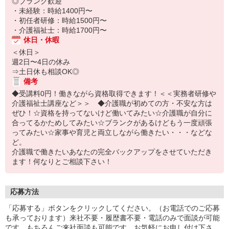
◎ブランク歓迎
・未経験：時給1400円〜
・初任者研修：時給1500円〜
・介護福祉士：時給1700円〜
休日・休暇
＜休日＞
週2日〜4日の休み
⇒土日休も相談OK◎
備考
◆受講料0円！働きながら資格取得できます！＜＜実務者研修や
介護福祉士講座など＞＞ ◆介護職が初めての方・不安な方は
ぜひ！☆資格を持ってないけど働いてみたい☆介護職が自分に
合ってるかためしてみたい☆ブランクがあるけどもう一度頑張
ってみたい☆家事や育児と両立しながら働きたい・・・などな
ど。
介護職で働きたいあなたの完全バックアップをさせていただき
ます！何なりとご相談下さい！
応募方法
「応募する」ボタンをクリックしてください。（お電話でのご応募
も承っております）来社不要・履歴書不要・電話のみで面談が可能
です。もちろんご来社面談も可能です。お気軽にお申し付け下さ