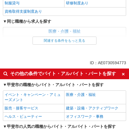
制服貸与
研修制度あり
資格取得支援制度あり
同じ職種から求人を探す
医療・介護・福祉
看護師・保健師・看護助手・助産師
関連する条件をもっと見る
同じ特徴から求人を探す
未経験歓迎
ミドル（40代～）活躍中
ID：AE0730594773
ボーナス・賞与あり
車通勤OK
その他の条件でバイト・アルバイト・パートを探す
交通費支給
社会保険あり
甲斐市の職種からバイト・アルバイト・パートを探す
産休・育休取得実績あり
イベント・キャンペーン・アミュ
医療・介護・福祉
ーズメント
販売・接客サービス
建築・設備・アクティブワーク
ヘルス・ビューティー
オフィスワーク・事務
甲斐市の人気の職種からバイト・アルバイト・パートを探す