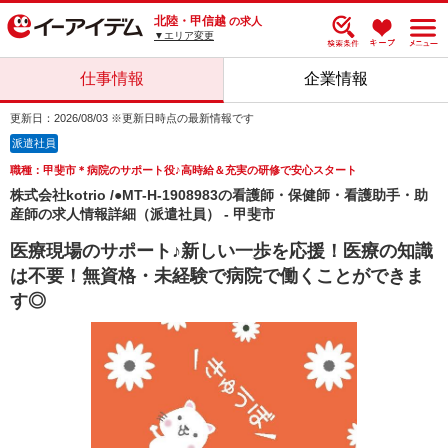
北陸・甲信越
の求人
▼エリア変更
仕事情報
企業情報
更新日：2026/08/03 ※更新日時点の最新情報です
派遣社員
職種：甲斐市＊病院のサポート役♪高時給＆充実の研修で安心スタート
株式会社kotrio /●MT-H-1908983の看護師・保健師・看護助手・助
産師の求人情報詳細（派遣社員） - 甲斐市
医療現場のサポート♪新しい一歩を応援！医療の知識
は不要！無資格・未経験で病院で働くことができま
す◎