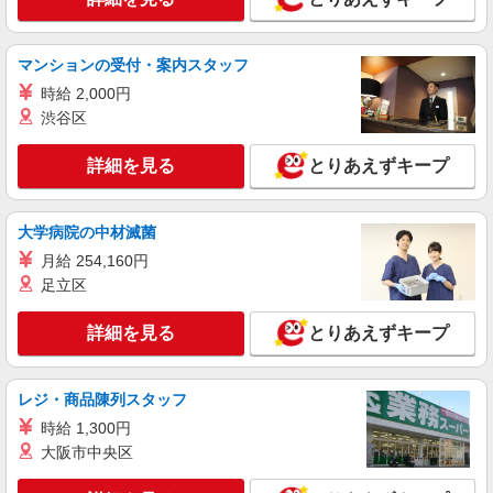
甲斐市内 ≪車通勤OK≫
マンションの受付・案内スタッフ
詳細を見る
キープ
時給 2,000円
渋谷区
派遣社員
株式会社kotrio /●MT-H-1977386
詳細を見る
とりあえずキープ
≪甲斐市／看護助手≫子育て世代活躍中！働き
やすい環境♪
時給1500円〜2125円 ＜日払い有/週払い有/交
大学病院の中材滅菌
通費全支給(ガソリン代含む)＞
月給 254,160円
甲斐市内 ≪車通勤OK≫
足立区
詳細を見る
キープ
詳細を見る
とりあえずキープ
派遣社員
株式会社kotrio /●MT-H-1854218
レジ・商品陳列スタッフ
福祉看護は人生のサポーター。シニア住宅の看
時給 1,300円
護STAFF。日払いOK
大阪市中央区
時給2000円〜2500円＜交通費全額支給/日払
い・週払いOK/履歴書不要＞