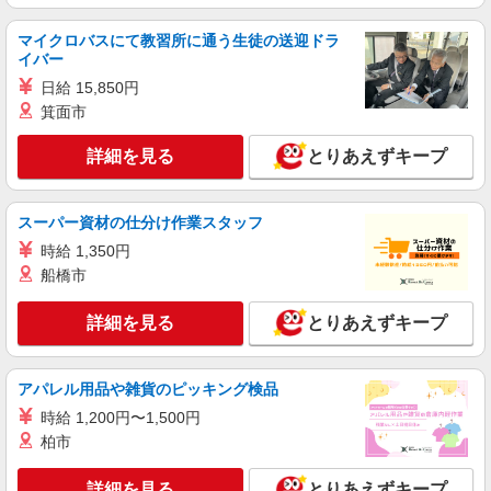
通費全支給(ガソリン代含む)＞
甲斐市内 ≪車通勤OK≫
マイクロバスにて教習所に通う生徒の送迎ドラ
イバー
詳細を見る
キープ
日給 15,850円
箕面市
派遣社員
株式会社kotrio /●MT-H-2099655
詳細を見る
とりあえずキープ
デイサービス看護STAFF｜面接なし！履歴書
不要！ブランクOK◎
スーパー資材の仕分け作業スタッフ
時給2000円〜2500円＜交通費全額支給(ガソリ
ン代含む)/日払い可/週払い可＞
時給 1,350円
船橋市
甲斐市内 ≪車通勤OK≫
詳細を見る
とりあえずキープ
詳細を見る
キープ
派遣社員
アパレル用品や雑貨のピッキング検品
株式会社kotrio /●MT-H-2093255
時給 1,200円〜1,500円
＜甲斐市＞病院の看護助手＊日払いOK！即高
柏市
収入可♪
時給1500円〜2125円 ＜日払い有/週払い有/交
詳細を見る
とりあえずキープ
通費全支給(ガソリン代含む)＞