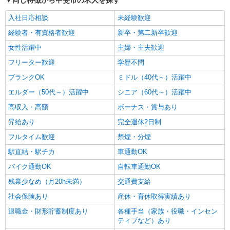
同じ特徴から甲斐市の求人を探す
詳細を見る
キープ
※上記金額に消費税を加えた金額をお支払いいた
入社日応相談
します ※交通費・電話代は弊社負担。その他、支
未経験歓迎
援内容により細則あり。
経験者・有資格者歓迎
新卒・第二新卒歓迎
女性活躍中
主婦・主夫歓迎
フリーター歓迎
学歴不問
ブランクOK
ミドル（40代～）活躍中
エルダー（50代～）活躍中
シニア（60代～）活躍中
高収入・高額
ボーナス・賞与あり
昇給あり
完全週休2日制
フルタイム歓迎
禁煙・分煙
駅直結・駅チカ
車通勤OK
バイク通勤OK
自転車通勤OK
残業少なめ（月20h未満）
交通費支給
社会保険あり
産休・育休取得実績あり
退職金・財形貯蓄制度あり
各種手当（家族・役職・インセン
ティブなど）あり