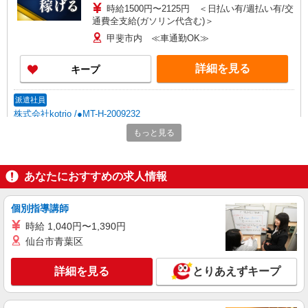
時給1500円〜2125円 ＜日払い有/週払い有/交
通費全支給(ガソリン代含む)＞
甲斐市内 ≪車通勤OK≫
詳細を見る
キープ
派遣社員
株式会社kotrio /●MT-H-2009232
＜甲斐市＞元気も、プライベートも諦めない＊
もっと見る
週3〜OK/看護助手
時給1500円〜2125円 ＜日払い有/週払い有/交
通費全支給(ガソリン代含む)＞
あなたにおすすめの求人情報
甲斐市内 ≪車通勤OK≫
個別指導講師
詳細を見る
キープ
時給 1,040円〜1,390円
仙台市青葉区
派遣社員
株式会社kotrio /●MT-H-1854272
詳細を見る
とりあえずキープ
甲斐市▼デイサービスの看護師▼ラクラク業務
♪時短相談OK