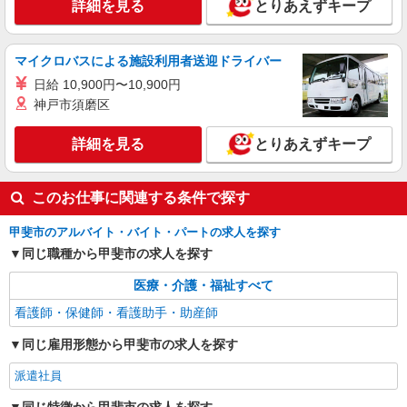
詳細を見る
とりあえずキープ
甲斐市内
詳細を見る
キープ
マイクロバスによる施設利用者送迎ドライバー
日給 10,900円〜10,900円
業務委託
神戸市須磨区
SOMPOヘルスサポート株式会社 全支援対応コース
特定保健指導（保健師・管理栄養士）
詳細を見る
とりあえずキープ
報酬：完全出来高制 報酬額（消費税抜き）：
・事業所一括面談(対面) 1日：10,000円〜14,716
円 ・個別訪問(対面) 1件：4,286円〜5,239円 ・
このお仕事に関連する条件で探す
【活動エリア】山梨県甲斐市及びその周辺
遠隔面談 1件：1500〜1691円 ・電話支援 1
件：1,000円〜1,429円 ・メール支援 1件：500円
甲斐市のアルバイト・バイト・パートの求人を探す
詳細を見る
キープ
※上記金額に消費税を加えた金額をお支払いいた
同じ職種から甲斐市の求人を探す
します ※交通費・電話代は弊社負担。その他、支
援内容により細則あり。
業務委託
医療・介護・福祉すべて
SOMPOヘルスサポート株式会社 全支援対応コース
看護師・保健師・看護助手・助産師
保健師・管理栄養士 特定保健指導
報酬：出来高制 報酬額（消費税抜き）： ・事
同じ雇用形態から甲斐市の求人を探す
業所一括面談(対面) 1日：10,000円〜14,716円 ・
個別訪問(対面) 1件：4,286円〜5,239円 ・遠隔面
派遣社員
【活動エリア】山梨県甲斐市及びその周辺
談 1件：1,500〜1,691円 ・電話支援 1件：
1,000円〜1,429円 ・ICTメール支援 1件：500円