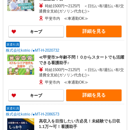
時給1500円〜2125円 ＜日払い有/週払い有/交
通費全支給(ガソリン代含む)＞
甲斐市内 ≪車通勤OK≫
詳細を見る
キープ
派遣社員
株式会社kotrio /●MT-H-2020732
≪甲斐市≫年齢不問！０からスタートでも活躍
できる看護助手♪
時給1500円〜2125円 ＜日払い有/週払い有/交
通費全支給(ガソリン代含む)＞
甲斐市内 ≪車通勤OK≫
詳細を見る
キープ
派遣社員
株式会社kotrio /●MT-H-2086573
高収入を目指したい方必見！未経験でも日収
1.1万〜可！看護助手