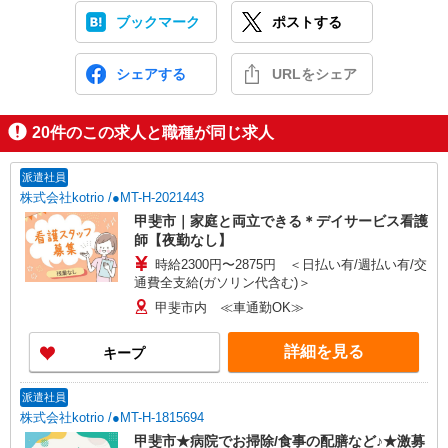
ブックマーク
ポストする
シェアする
URLをシェア
20
件のこの求人と職種が同じ求人
派遣社員
株式会社kotrio /●MT-H-2021443
甲斐市｜家庭と両立できる＊デイサービス看護
師【夜勤なし】
時給2300円〜2875円 ＜日払い有/週払い有/交
通費全支給(ガソリン代含む)＞
甲斐市内 ≪車通勤OK≫
詳細を見る
キープ
派遣社員
株式会社kotrio /●MT-H-1815694
甲斐市★病院でお掃除/食事の配膳など♪★激募