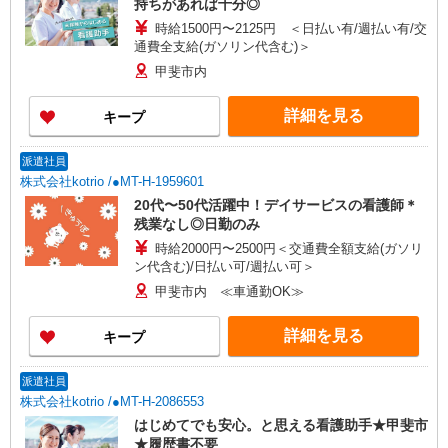
持ちがあれば十分◎
時給1500円〜2125円 ＜日払い有/週払い有/交
通費全支給(ガソリン代含む)＞
甲斐市内
詳細を見る
キープ
派遣社員
株式会社kotrio /●MT-H-1959601
20代〜50代活躍中！デイサービスの看護師＊
残業なし◎日勤のみ
時給2000円〜2500円＜交通費全額支給(ガソリ
ン代含む)/日払い可/週払い可＞
甲斐市内 ≪車通勤OK≫
詳細を見る
キープ
派遣社員
株式会社kotrio /●MT-H-2086553
はじめてでも安心。と思える看護助手★甲斐市
★履歴書不要