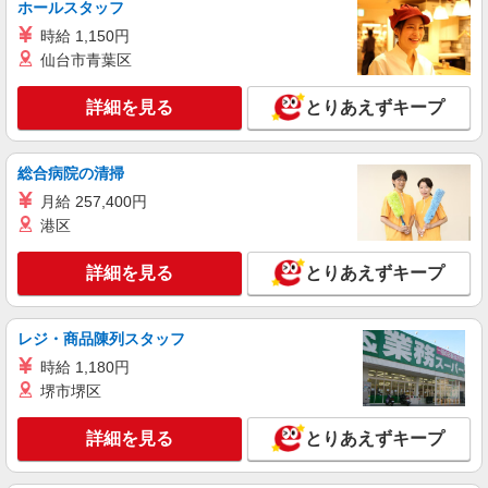
時給2000円〜 ＜日払い有/週払い有/交通費全
ホールスタッフ
支給(ガソリン代含む)＞
時給 1,150円
甲斐市内
仙台市青葉区
詳細を見る
キープ
詳細を見る
とりあえずキープ
派遣社員
株式会社kotrio /●MT-H-1959143
総合病院の清掃
甲斐市｜看護師さんのサポートスタッフ募集♪
月給 257,400円
医療行為なし
港区
時給1500円〜2125円 ＜日払い有/週払い有/交
通費全支給(ガソリン代含む)＞
詳細を見る
とりあえずキープ
甲斐市内 ≪車通勤OK≫
レジ・商品陳列スタッフ
詳細を見る
キープ
時給 1,180円
派遣社員
堺市堺区
株式会社kotrio /●MT-H-2086534
甲斐市＊綺麗な病院で看護助手デビュー♪無資
詳細を見る
とりあえずキープ
格・未経験OK
時給1500円〜2125円 ＜日払い有/週払い有/交