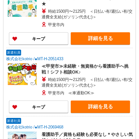
★
時給1500円〜2125円 ＜日払い有/週払い有/交
通費全支給(ガソリン代含む)＞
甲斐市内
詳細を見る
キープ
派遣社員
株式会社kotrio /●MT-H-2051433
≪甲斐市≫未経験・無資格から看護助手へ挑
戦！シフト相談OK♪
時給1500円〜2125円 ＜日払い有/週払い有/交
通費全支給(ガソリン代含む)＞
甲斐市内 ≪車通勤OK≫
詳細を見る
キープ
派遣社員
株式会社kotrio /●MT-H-2069468
看護助手／資格も経験も必要なし＊やさしい気