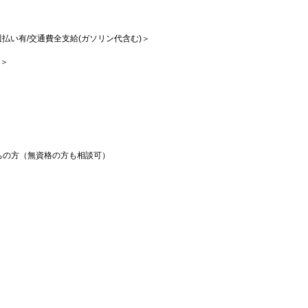
/週払い有/交通費全支給(ガソリン代含む)＞
K＞
ちの方（無資格の方も相談可）