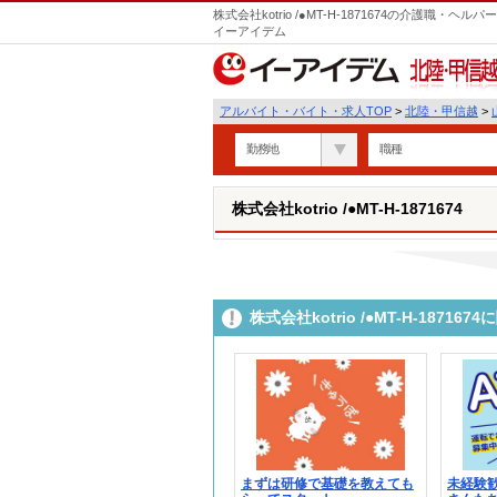
株式会社kotrio /●MT-H-1871674の介護職
イーアイデム
北陸・甲信越
アルバイト・バイト・求人TOP
>
北陸・甲信越
>
勤務地
職種
株式会社kotrio /●MT-H-1871674
株式会社kotrio /●MT-H-187
まずは研修で基礎を教えても
未経験