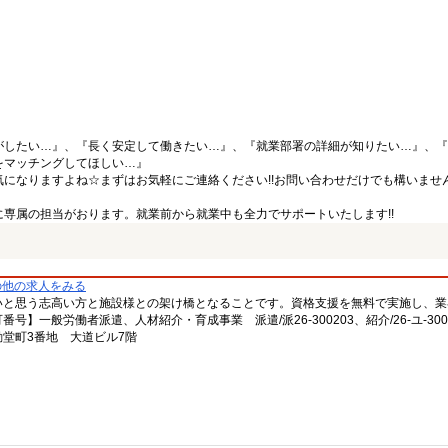
がしたい…』、『長く安定して働きたい…』、『就業部署の詳細が知りたい…』、『
をマッチングしてほしい…』
になりますよね☆まずはお気軽にご連絡ください!!お問い合わせだけでも構いません
専属の担当がおります。就業前から就業中も全力でサポートいたします!!
の他の求人をみる
いと思う志高い方と施設様との架け橋となることです。資格支援を無料で実施し、業
一般労働者派遣、人材紹介・育成事業 派遣/派26-300203、紹介/26-ユ-300
堂町3番地 大道ビル7階