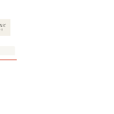
など
中！