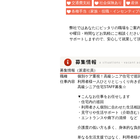
交通費支給
社会保険あり
産休
各種手当（家族・役職・インセンティブ
弊社ではあなたにピッタリの職場をご案
や曜日・時間などお気軽にご相談くださ
サポートしますので、安心して就業して
募集情報（派遣社員）
職種
個別ケア重視！高級シニア住宅で巡回
仕事内容
利用者様一人ひとりとじっくり向き合
高級シニア住宅STAFF募集☆
▼こんなお仕事をお任せします
・住宅内の巡回
・利用者さん個別に合わせた生活相
・見守りや生活サポート（介助含む
・エントランスや廊下の清掃 など
介護度の低い方も多く、身体的な負
単なる生活支援ではなく、利用者様の