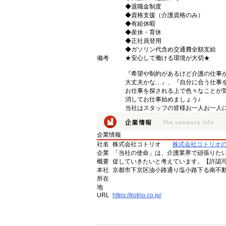
◆退職金制度
◆資格支援（介護資格のみ）
◆有給休暇
◆産休・育休
◆正社員登用
◆ガソリン代含め交通費全額支給
備考
★安心して働ける環境が大切★
『希望や制約があるけど介護の仕事
大丈夫かな…』、『自分に合う仕事
お仕事を探される上で色々なことが気
消してお仕事始めましょう♪
当社はスタッフの皆様お一人お一人に
企業情報
社名
株式会社コトリオ
株式会社コトリオ
企業
「当社の使命」は、介護業界で頑張りた
概要
促していきたいと考えています。【許認可番号】
本社
京都市下京区油小路通り塩小路下る南不動
所在
地
URL
https://kotrio.co.jp/