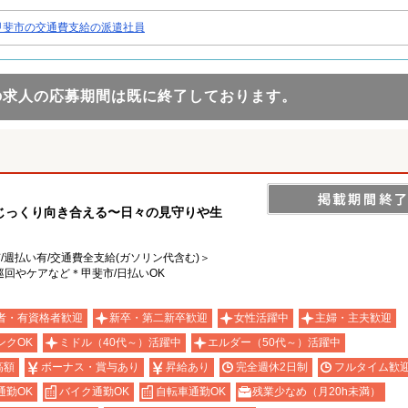
甲斐市の交通費支給の派遣社員
の求人の応募期間は既に終了しております。
じっくり向き合える〜日々の見守りや生
有/週払い有/交通費全支給(ガソリン代含む)＞
回やケアなど＊甲斐市/日払いOK
者・有資格者歓迎
新卒・第二新卒歓迎
女性活躍中
主婦・主夫歓迎
ンクOK
ミドル（40代～）活躍中
エルダー（50代～）活躍中
高額
ボーナス・賞与あり
昇給あり
完全週休2日制
フルタイム歓
通勤OK
バイク通勤OK
自転車通勤OK
残業少なめ（月20h未満）