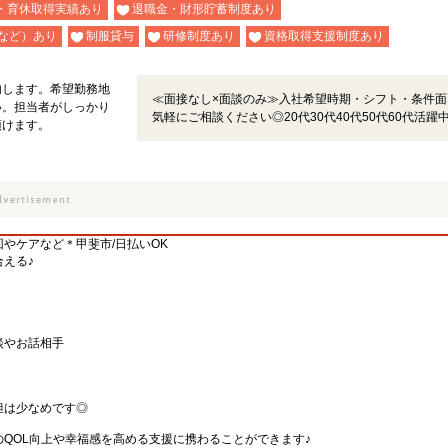
・育休取得実績あり
退職金・財形貯蓄制度あり
など）あり
制服貸与
研修制度あり
資格取得支援制度あり
内します。希望勤務地
≪面接なし×面談のみ≫入社希望時期・シフト・条件面
い。担当者がしっかり
気軽にご相談ください◎20代30代40代50代60代活躍
頂けます。
やケアなど＊甲斐市/日払いOK
える♪
談やお話相手
）
担は少なめです◎
QOL向上や幸福感を高める支援に携わることができます♪