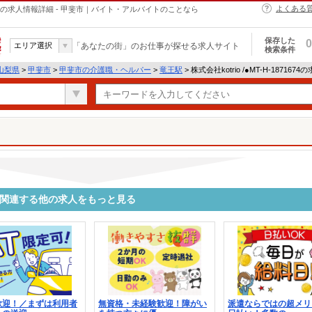
よくある
・ヘルパーの求人情報詳細 - 甲斐市｜バイト・アルバイトのことなら
保存した
0
エリア選択
「あなたの街」のお仕事が探せる求人サイト
検索条件
山梨県
>
甲斐市
>
甲斐市の介護職・ヘルパー
>
竜王駅
> 株式会社kotrio /●MT-H-18716
1674に関連する他の求人をもっと見る
歓迎！／まずは利用者
無資格・未経験歓迎！障がい
派遣ならではの超メリ