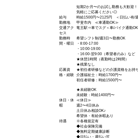
短期2か月〜のお試し勤務も大歓迎！
気軽にご応募ください◎
給与
時給1500円〜2125円 ＜日払い有
勤務地
甲斐市内 ≪車通勤OK≫
交通アク
竜王駅⇒車でスグ＜車/バイク通勤O
セス
勤務時
希望シフト制/週3日〜勤務OK
間・曜日
・8:00-17:00
・10:00-19:00
・16:00-翌9:00（希望者のみ）など
★休憩1時間（夜勤時は2時間）
★残業なし
応募資
★初任者研修などの介護資格をお持
格・経験
介護福祉士：時給1700円〜
初任者研修：時給1500円〜
★未経験OK
未経験：時給1400円〜
休日・休
≪休日≫
暇
週2〜4日休み
土日休み相談OK♪
希望休・有給休暇あり
待遇
※各種規定有
◆社会保険完備
◆無料定期健康診断
◆日払い・週払い可