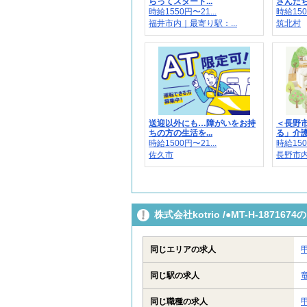
らってスタート...
さんたち
時給1550円〜21...
時給150
福井市内｜最寄り駅：...
筑北村
送迎以外にも…障がいをお持
＜長野
ちの方の生活を...
る」介護
時給1500円〜21...
時給150
佐久市
長野市
株式会社kotrio /●MT-H-187
同じエリアの求人
同じ駅の求人
同じ職種の求人