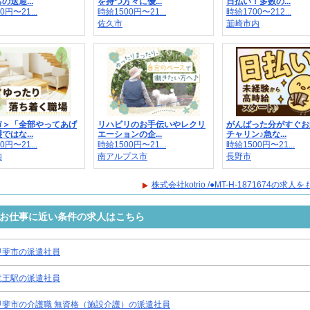
の送迎...
を持つ方々に優...
日払い！多数の...
0円〜21...
時給1500円〜21...
時給1700〜212...
佐久市
韮崎市内
市＞「全部やってあげ
リハビリのお手伝いやレクリ
がんばった分がすぐお
ではな...
エーションの企...
チャリン♪急な...
0円〜21...
時給1500円〜21...
時給1500円〜21...
内
南アルプス市
長野市
株式会社kotrio /●MT-H-1871674の求
1674のお仕事に近い条件の求人はこちら
甲斐市の派遣社員
竜王駅の派遣社員
甲斐市の介護職 無資格（施設介護）の派遣社員