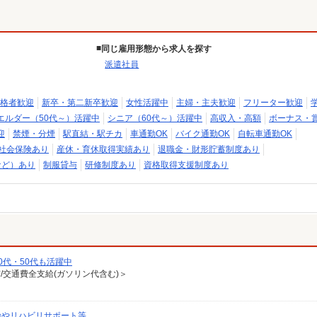
同じ雇用形態から求人を探す
派遣社員
格者歓迎
新卒・第二新卒歓迎
女性活躍中
主婦・主夫歓迎
フリーター歓迎
エルダー（50代～）活躍中
シニア（60代～）活躍中
高収入・高額
ボーナス・
迎
禁煙・分煙
駅直結・駅チカ
車通勤OK
バイク通勤OK
自転車通勤OK
社会保険あり
産休・育休取得実績あり
退職金・財形貯蓄制度あり
など）あり
制服貸与
研修制度あり
資格取得支援制度あり
0代・50代も活躍中
有/交通費全支給(ガソリン代含む)＞
操やリハビリサポート等