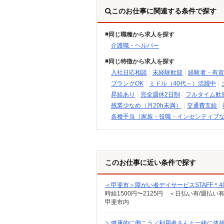
このお仕事に関連する条件で探す
同じ職種から求人を探す
介護職・ヘルパー
同じ特徴から求人を探す
入社日応相談
未経験歓迎
経験者・有資
ブランクOK
ミドル（40代～）活躍中
昇給あり
完全週休2日制
フルタイム歓
残業少なめ（月20h未満）
交通費支給
各種手当（家族・役職・インセンティブ
このお仕事に近い条件で探す
＜甲斐市＞障がい者デイサービスSTAFF＊4
時給1500円〜2125円 ＜日払い有/週払い
甲斐市内
＼健康的に働こう／利用者さんと一緒に体