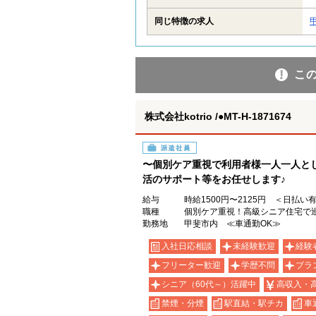
同じ特徴の求人
こ
株式会社kotrio /●MT-H-1871674
派遣社員
〜個別ケア重視で利用者様一人一人と
活のサポート等をお任せします♪
給与
時給1500円〜2125円 ＜日払い
職種
個別ケア重視！高級シニア住宅で巡
勤務地
甲斐市内 ≪車通勤OK≫
入社日応相談
未経験歓迎
経験
フリーター歓迎
学歴不問
ブラ
シニア（60代～）活躍中
高収入・
禁煙・分煙
駅直結・駅チカ
車